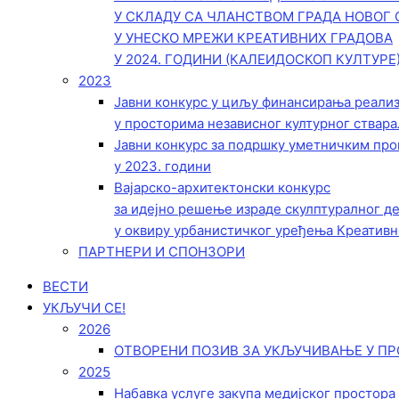
У СКЛАДУ СА ЧЛАНСТВОМ ГРАДА НОВОГ 
У УНЕСКО МРЕЖИ КРЕАТИВНИХ ГРАДОВА
У 2024. ГОДИНИ (КАЛЕИДОСКОП КУЛТУРЕ
2023
Јавни конкурс у циљу финансирања реали
у просторима независног културног ствара
Јавни конкурс за подршку уметничким пр
у 2023. години
Вајарско-архитектонски конкурс
за идејно решење израде скулптуралног д
у оквиру урбанистичког уређења Креативн
ПАРТНЕРИ И СПОНЗОРИ
ВЕСТИ
УКЉУЧИ СЕ!
2026
ОТВОРЕНИ ПОЗИВ ЗА УКЉУЧИВАЊЕ У ПР
2025
Набавка услуге закупа медијског простора