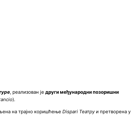
туре
, реализован је
други међународни позоришни
rancio
).
пљена на трајно коришћење
Dispari Театру
и претворена у