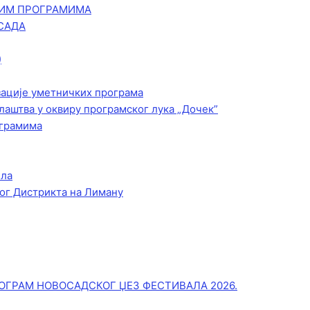
КИМ ПРОГРАМИМА
САДА
)
зације уметничких програма
лаштва у оквиру програмског лука „Дочек”
ограмима
ела
ог Дистрикта на Лиману
ОГРАМ НОВОСАДСКОГ ЏЕЗ ФЕСТИВАЛА 2026.