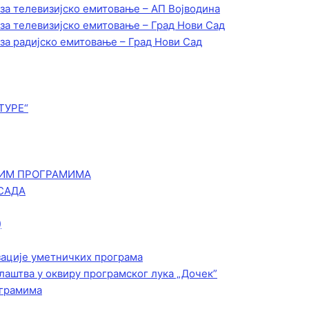
 за телевизијско емитовање – АП Војводинa
 за телевизијско емитовање – Град Нови Сад
 за радијско емитовање – Град Нови Сад
ТУРЕ“
КИМ ПРОГРАМИМА
САДА
)
зације уметничких програма
лаштва у оквиру програмског лука „Дочек”
ограмима