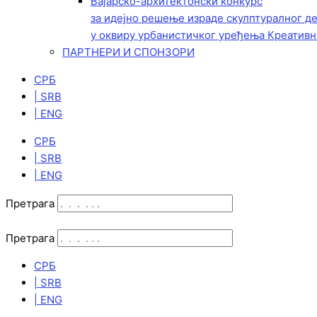
Вајарско-архитектонски конкурс
за идејно решење израде скулптуралног д
у оквиру урбанистичког уређења Креативн
ПАРТНЕРИ И СПОНЗОРИ
СРБ
| SRB
| ENG
СРБ
| SRB
| ENG
Претрага
Претрага
СРБ
| SRB
| ENG