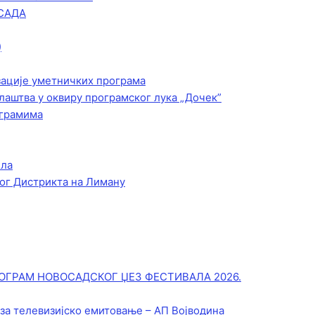
САДА
)
зације уметничких програма
лаштва у оквиру програмског лука „Дочек”
ограмима
ела
ог Дистрикта на Лиману
ОГРАМ НОВОСАДСКОГ ЏЕЗ ФЕСТИВАЛА 2026.
 за телевизијско емитовање – АП Војводинa