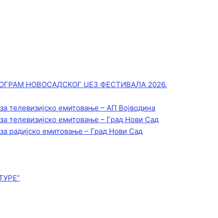
ОГРАМ НОВОСАДСКОГ ЏЕЗ ФЕСТИВАЛА 2026.
 за телевизијско емитовање – АП Војводинa
 за телевизијско емитовање – Град Нови Сад
 за радијско емитовање – Град Нови Сад
ТУРЕ“