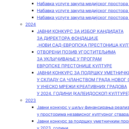
Набавка услуге закупа медијског простора
Набавка услуге закупа медијског простора
Набавка услуге закупа медијског простора
2024
ЈАВНИ КОНКУРС ЗА ИЗБОР КАНДИДАТА
ЗА ДИРЕКТОРА ФОНДАЦИЈЕ
„НОВИ САД-ЕВРОПСКА ПРЕСТОНИЦА КУЛ
ОТВОРЕНИ ПОЗИВ УГОСТИТЕЉИМА
ЗА УКЉУЧИВАЊЕ У ПРОГРАМ
ЕВРОПСКЕ ПРЕСТОНИЦЕ КУЛТУРЕ
ЈАВНИ КОНКУРС ЗА ПОДРШКУ УМЕТНИЧ
У СКЛАДУ СА ЧЛАНСТВОМ ГРАДА НОВОГ 
У УНЕСКО МРЕЖИ КРЕАТИВНИХ ГРАДОВА
У 2024. ГОДИНИ (КАЛЕИДОСКОП КУЛТУРЕ
2023
Јавни конкурс у циљу финансирања реали
у просторима независног културног ствара
Јавни конкурс за подршку уметничким пр
у 2023. години