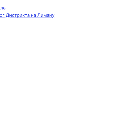
ела
ог Дистрикта на Лиману