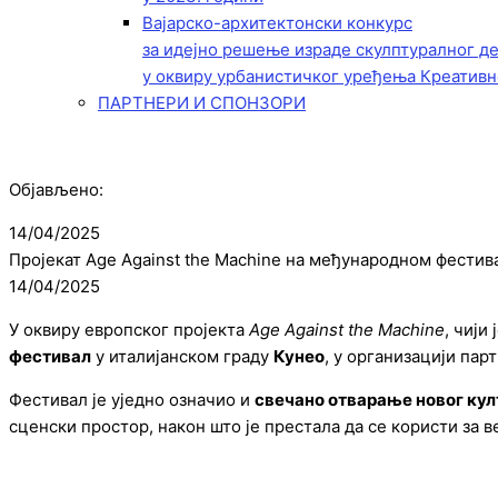
Вајарско-архитектонски конкурс
за идејно решење израде скулптуралног д
у оквиру урбанистичког уређења Креативн
ПАРТНЕРИ И СПОНЗОРИ
Објављено:
14/04/2025
Пројекат Age Against the Machine на међународном фестив
14/04/2025
У оквиру европског пројекта
Age Against the Machine
, чији
фестивал
у италијанском граду
Кунео
, у организацији пар
Фестивал је уједно означио и
свечано отварање новог ку
сценски простор, након што је престала да се користи за в