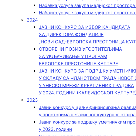
Набавка услуге закупа медијског простора
Набавка услуге закупа медијског простора
2024
ЈАВНИ КОНКУРС ЗА ИЗБОР КАНДИДАТА
ЗА ДИРЕКТОРА ФОНДАЦИЈЕ
„НОВИ САД-ЕВРОПСКА ПРЕСТОНИЦА КУЛ
ОТВОРЕНИ ПОЗИВ УГОСТИТЕЉИМА
ЗА УКЉУЧИВАЊЕ У ПРОГРАМ
ЕВРОПСКЕ ПРЕСТОНИЦЕ КУЛТУРЕ
ЈАВНИ КОНКУРС ЗА ПОДРШКУ УМЕТНИЧ
У СКЛАДУ СА ЧЛАНСТВОМ ГРАДА НОВОГ 
У УНЕСКО МРЕЖИ КРЕАТИВНИХ ГРАДОВА
У 2024. ГОДИНИ (КАЛЕИДОСКОП КУЛТУРЕ
2023
Јавни конкурс у циљу финансирања реали
у просторима независног културног ствара
Јавни конкурс за подршку уметничким пр
у 2023. години