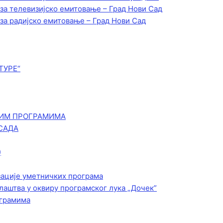
 за телевизијско емитовање – Град Нови Сад
 за радијско емитовање – Град Нови Сад
ТУРЕ“
КИМ ПРОГРАМИМА
САДА
)
зације уметничких програма
лаштва у оквиру програмског лука „Дочек”
ограмима