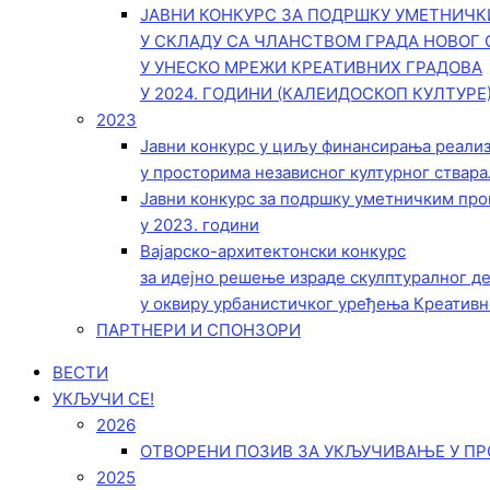
ЈАВНИ КОНКУРС ЗА ПОДРШКУ УМЕТНИЧ
У СКЛАДУ СА ЧЛАНСТВОМ ГРАДА НОВОГ 
У УНЕСКО МРЕЖИ КРЕАТИВНИХ ГРАДОВА
У 2024. ГОДИНИ (КАЛЕИДОСКОП КУЛТУРЕ
2023
Јавни конкурс у циљу финансирања реали
у просторима независног културног ствара
Јавни конкурс за подршку уметничким пр
у 2023. години
Вајарско-архитектонски конкурс
за идејно решење израде скулптуралног д
у оквиру урбанистичког уређења Креативн
ПАРТНЕРИ И СПОНЗОРИ
ВЕСТИ
УКЉУЧИ СЕ!
2026
ОТВОРЕНИ ПОЗИВ ЗА УКЉУЧИВАЊЕ У ПР
2025