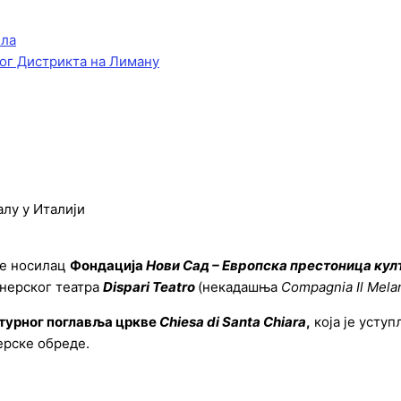
ела
ог Дистрикта на Лиману
алу у Италији
 је носилац
Фондација
Нови Сад – Европска престоница кул
тнерског театра
Dispari Teatro
(некадашња
Compagnia Il Mela
лтурног поглавља цркве
Chiesa di Santa Chiara
,
која је усту
ерске обреде.