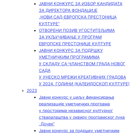
ЈАВНИ КОНКУРС ЗА ИЗБОР КАНДИДАТА
ЗА ДИРЕКТОРА ФОНДАЦИЈЕ
„НОВИ САД-ЕВРОПСКА ПРЕСТОНИЦА
КУЛТУРЕ“
ОТВОРЕНИ ПОЗИВ УГОСТИТЕЉИМА
ЗА УКЉУЧИВАЊЕ У ПРОГРАМ
ЕВРОПСКЕ ПРЕСТОНИЦЕ КУЛТУРЕ
ЈАВНИ КОНКУРС ЗА ПОДРШКУ
УМЕТНИЧКИМ ПРОГРАМИМА
У СКЛАДУ СА ЧЛАНСТВОМ ГРАДА НОВОГ
САДА
У УНЕСКО МРЕЖИ КРЕАТИВНИХ ГРАДОВА
У 2024. ГОДИНИ (КАЛЕИДОСКОП КУЛТУРЕ)
2023
Јавни конкурс у циљу финансирања
реализације уметничких програма
у просторима независног културног
стваралаштва у оквиру програмског лука
„Дочек”
Јавни конкурс за подршку уметничким