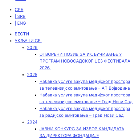
СРБ
| SRB
| ENG
ВЕСТИ
УКЉУЧИ СЕ!
2026
ОТВОРЕНИ ПОЗИВ ЗА УКЉУЧИВАЊЕ У
ПРОГРАМ НОВОСАДСКОГ ЏЕЗ ФЕСТИВАЛА
2026.
2025
Набавка услуге закупа медијског простора
за телевизијско емитовање – АП Војводинa
Набавка услуге закупа медијског простора
за телевизијско емитовање – Град Нови Сад
Набавка услуге закупа медијског простора
за радијско емитовање – Град Нови Сад
2024
ЈАВНИ КОНКУРС ЗА ИЗБОР КАНДИДАТА
ЗА ДИРЕКТОРА ФОНДАЦИЈЕ