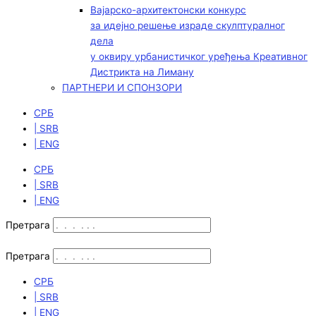
Вајарско-архитектонски конкурс
за идејно решење израде скулптуралног
дела
у оквиру урбанистичког уређења Креативног
Дистрикта на Лиману
ПАРТНЕРИ И СПОНЗОРИ
СРБ
| SRB
| ENG
СРБ
| SRB
| ENG
Претрага
Претрага
СРБ
| SRB
| ENG