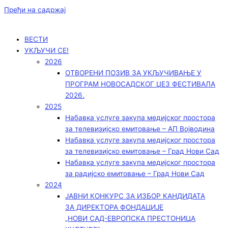
Пређи на садржај
ВЕСТИ
УКЉУЧИ СЕ!
2026
ОТВОРЕНИ ПОЗИВ ЗА УКЉУЧИВАЊЕ У
ПРОГРАМ НОВОСАДСКОГ ЏЕЗ ФЕСТИВАЛА
2026.
2025
Набавка услуге закупа медијског простора
за телевизијско емитовање – АП Војводинa
Набавка услуге закупа медијског простора
за телевизијско емитовање – Град Нови Сад
Набавка услуге закупа медијског простора
за радијско емитовање – Град Нови Сад
2024
ЈАВНИ КОНКУРС ЗА ИЗБОР КАНДИДАТА
ЗА ДИРЕКТОРА ФОНДАЦИЈЕ
„НОВИ САД-ЕВРОПСКА ПРЕСТОНИЦА