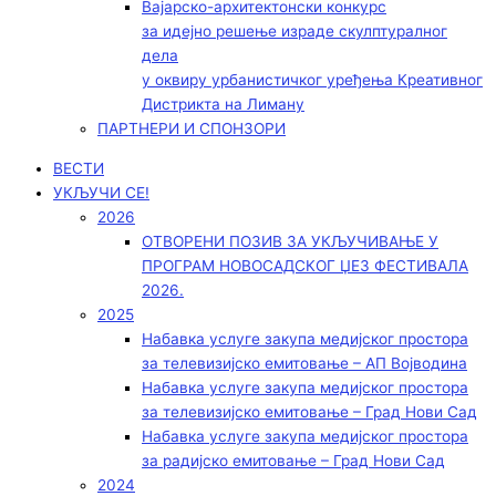
Вајарско-архитектонски конкурс
за идејно решење израде скулптуралног
дела
у оквиру урбанистичког уређења Креативног
Дистрикта на Лиману
ПАРТНЕРИ И СПОНЗОРИ
ВЕСТИ
УКЉУЧИ СЕ!
2026
ОТВОРЕНИ ПОЗИВ ЗА УКЉУЧИВАЊЕ У
ПРОГРАМ НОВОСАДСКОГ ЏЕЗ ФЕСТИВАЛА
2026.
2025
Набавка услуге закупа медијског простора
за телевизијско емитовање – АП Војводинa
Набавка услуге закупа медијског простора
за телевизијско емитовање – Град Нови Сад
Набавка услуге закупа медијског простора
за радијско емитовање – Град Нови Сад
2024