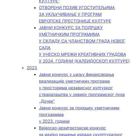
КУЛТУРЕ“
ОТВОРЕНИ ПОЗИВ УГОСТИТЕЉИМА
ЗА УКЉУЧИВАЊЕ У ПРОГРАМ
ЕВРОПСКЕ ПРЕСТОНИЦЕ КУЛТУРЕ
ЈАВНИ КОНКУРС ЗА ПОДРШКУ
УМЕТНИЧКИМ ПРОГРАМИМА
У СКЛАДУ СА ЧЛАНСТВОМ ГРАДА НОВОГ
САДА
У УНЕСКО МРЕЖИ КРЕАТИВНИХ ГРАДОВА
У 2024. ГОДИНИ (КАЛЕИДОСКОП КУЛТУРЕ)
2023
Јавни конкурс у циљу финансирања
реализације уметничких програма
у просторима независног културног
стваралаштва у оквиру програмског лука
„Дочек”
Јавни конкурс за подршку уметничким
програмима
у 2023. години
Вајарско-архитектонски конкурс
за идејно решење израде скулптуралног