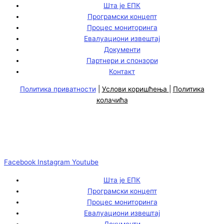
Шта је ЕПК
Програмски концепт
Процес мониторинга
Евалуациони извештај
Документи
Партнери и спонзори
Контакт
Политика приватности
|
Услови коришћења
|
Политика
колачића
Facebook
Instagram
Youtube
Шта је ЕПК
Програмски концепт
Процес мониторинга
Евалуациони извештај
Документи