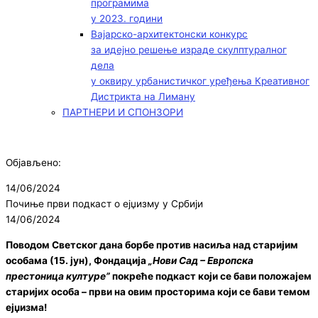
програмима
у 2023. години
Вајарско-архитектонски конкурс
за идејно решење израде скулптуралног
дела
у оквиру урбанистичког уређења Креативног
Дистрикта на Лиману
ПАРТНЕРИ И СПОНЗОРИ
Објављено:
14/06/2024
Почиње први подкаст о ејџизму у Србији
14/06/2024
Поводом Светског дана борбе против насиља над старијим
особама (15. јун), Фондација
„Нови Сад – Европска
престоница културе”
покреће подкаст који се бави положајем
старијих особа – први на овим просторима који се бави темом
ејџизма!