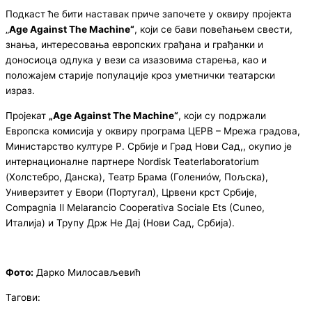
Подкаст ће бити наставак приче започете у оквиру пројекта
„
Age Against The Machine“
, који се бави повећањем свести,
знања, интересовања европских грађана и грађанки и
доносиоца одлука у вези са изазовима старења, као и
положајем старије популације кроз уметнички театарски
израз.
Пројекат
„Age Against The Machine“
,
који
су подржали
Европска
комисија
у
оквиру
програма
ЦЕРВ –
Мрежа
градова
,
Министарство културе Р. Србије и Град Нови Сад,
, окупио је
интернационалне партнере Nordisk Teaterlaboratorium
(Холстебро, Данска), Театр Брама (Голениów, Пољска),
Универзитет у Евори (Португал), Црвени крст Србије,
Compagnia Il Melarancio Cooperativa Sociale Ets (Cuneо,
Италија) и Трупу Држ Не Дај (Нови Сад, Србија).
Фото:
Дарко Милосављевић
Тагови: