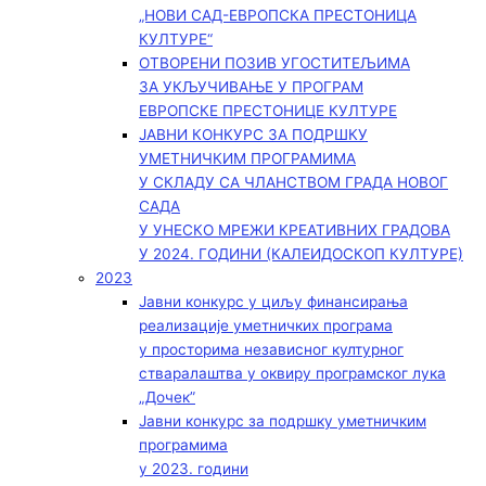
„НОВИ САД-ЕВРОПСКА ПРЕСТОНИЦА
КУЛТУРЕ“
ОТВОРЕНИ ПОЗИВ УГОСТИТЕЉИМА
ЗА УКЉУЧИВАЊЕ У ПРОГРАМ
ЕВРОПСКЕ ПРЕСТОНИЦЕ КУЛТУРЕ
ЈАВНИ КОНКУРС ЗА ПОДРШКУ
УМЕТНИЧКИМ ПРОГРАМИМА
У СКЛАДУ СА ЧЛАНСТВОМ ГРАДА НОВОГ
САДА
У УНЕСКО МРЕЖИ КРЕАТИВНИХ ГРАДОВА
У 2024. ГОДИНИ (КАЛЕИДОСКОП КУЛТУРЕ)
2023
Јавни конкурс у циљу финансирања
реализације уметничких програма
у просторима независног културног
стваралаштва у оквиру програмског лука
„Дочек”
Јавни конкурс за подршку уметничким
програмима
у 2023. години