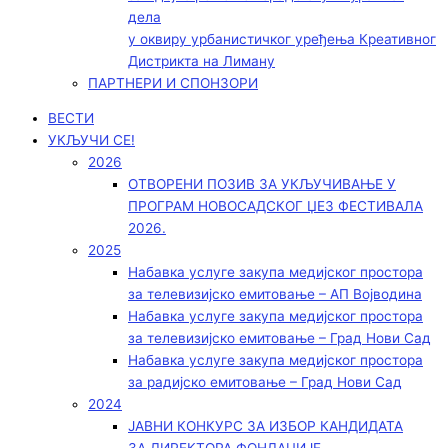
дела
у оквиру урбанистичког уређења Креативног
Дистрикта на Лиману
ПАРТНЕРИ И СПОНЗОРИ
ВЕСТИ
УКЉУЧИ СЕ!
2026
ОТВОРЕНИ ПОЗИВ ЗА УКЉУЧИВАЊЕ У
ПРОГРАМ НОВОСАДСКОГ ЏЕЗ ФЕСТИВАЛА
2026.
2025
Набавка услуге закупа медијског простора
за телевизијско емитовање – АП Војводинa
Набавка услуге закупа медијског простора
за телевизијско емитовање – Град Нови Сад
Набавка услуге закупа медијског простора
за радијско емитовање – Град Нови Сад
2024
ЈАВНИ КОНКУРС ЗА ИЗБОР КАНДИДАТА