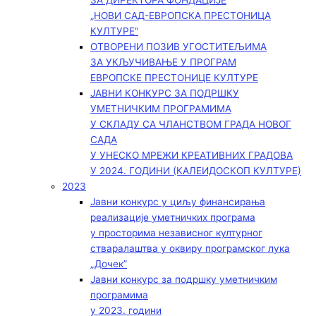
ЗА ДИРЕКТОРА ФОНДАЦИЈЕ
„НОВИ САД-ЕВРОПСКА ПРЕСТОНИЦА
КУЛТУРЕ“
ОТВОРЕНИ ПОЗИВ УГОСТИТЕЉИМА
ЗА УКЉУЧИВАЊЕ У ПРОГРАМ
ЕВРОПСКЕ ПРЕСТОНИЦЕ КУЛТУРЕ
ЈАВНИ КОНКУРС ЗА ПОДРШКУ
УМЕТНИЧКИМ ПРОГРАМИМА
У СКЛАДУ СА ЧЛАНСТВОМ ГРАДА НОВОГ
САДА
У УНЕСКО МРЕЖИ КРЕАТИВНИХ ГРАДОВА
У 2024. ГОДИНИ (КАЛЕИДОСКОП КУЛТУРЕ)
2023
Јавни конкурс у циљу финансирања
реализације уметничких програма
у просторима независног културног
стваралаштва у оквиру програмског лука
„Дочек”
Јавни конкурс за подршку уметничким
програмима
у 2023. години