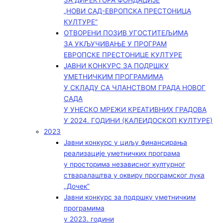
ЗА ДИРЕКТОРА ФОНДАЦИЈЕ
„НОВИ САД-ЕВРОПСКА ПРЕСТОНИЦА
КУЛТУРЕ“
ОТВОРЕНИ ПОЗИВ УГОСТИТЕЉИМА
ЗА УКЉУЧИВАЊЕ У ПРОГРАМ
ЕВРОПСКЕ ПРЕСТОНИЦЕ КУЛТУРЕ
ЈАВНИ КОНКУРС ЗА ПОДРШКУ
УМЕТНИЧКИМ ПРОГРАМИМА
У СКЛАДУ СА ЧЛАНСТВОМ ГРАДА НОВОГ
САДА
У УНЕСКО МРЕЖИ КРЕАТИВНИХ ГРАДОВА
У 2024. ГОДИНИ (КАЛЕИДОСКОП КУЛТУРЕ)
2023
Јавни конкурс у циљу финансирања
реализације уметничких програма
у просторима независног културног
стваралаштва у оквиру програмског лука
„Дочек”
Јавни конкурс за подршку уметничким
програмима
у 2023. години