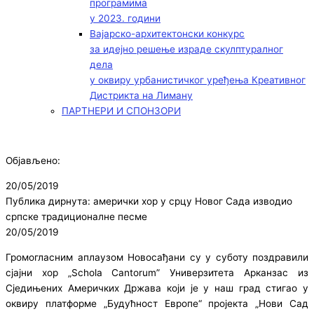
програмима
у 2023. години
Вајарско-архитектонски конкурс
за идејно решење израде скулптуралног
дела
у оквиру урбанистичког уређења Креативног
Дистрикта на Лиману
ПАРТНЕРИ И СПОНЗОРИ
Објављено:
20/05/2019
Публика дирнута: амерички хор у срцу Новог Сада изводио
српске традиционалне песме
20/05/2019
Громогласним аплаузом Новосађани су у суботу поздравили
сјајни хор „Schola Cantorum” Универзитета Арканзас из
Сједињених Америчких Држава који је у наш град стигао у
оквиру платформе „Будућност Европе“ пројекта „Нови Сад