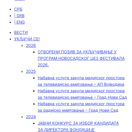
СРБ
| SRB
| ENG
ВЕСТИ
УКЉУЧИ СЕ!
2026
ОТВОРЕНИ ПОЗИВ ЗА УКЉУЧИВАЊЕ У
ПРОГРАМ НОВОСАДСКОГ ЏЕЗ ФЕСТИВАЛА
2026.
2025
Набавка услуге закупа медијског простора
за телевизијско емитовање – АП Војводинa
Набавка услуге закупа медијског простора
за телевизијско емитовање – Град Нови Сад
Набавка услуге закупа медијског простора
за радијско емитовање – Град Нови Сад
2024
ЈАВНИ КОНКУРС ЗА ИЗБОР КАНДИДАТА
ЗА ДИРЕКТОРА ФОНДАЦИЈЕ