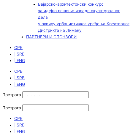
Вајарско-архитектонски конкурс
за идејно решење израде скулптуралног
дела
у оквиру урбанистичког уређења Креативног
Дистрикта на Лиману
ПАРТНЕРИ И СПОНЗОРИ
СРБ
| SRB
| ENG
СРБ
| SRB
| ENG
Претрага
Претрага
СРБ
| SRB
| ENG