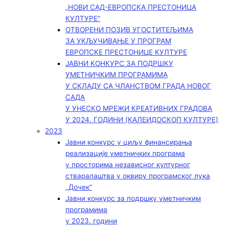
„НОВИ САД-ЕВРОПСКА ПРЕСТОНИЦА
КУЛТУРЕ“
ОТВОРЕНИ ПОЗИВ УГОСТИТЕЉИМА
ЗА УКЉУЧИВАЊЕ У ПРОГРАМ
ЕВРОПСКЕ ПРЕСТОНИЦЕ КУЛТУРЕ
ЈАВНИ КОНКУРС ЗА ПОДРШКУ
УМЕТНИЧКИМ ПРОГРАМИМА
У СКЛАДУ СА ЧЛАНСТВОМ ГРАДА НОВОГ
САДА
У УНЕСКО МРЕЖИ КРЕАТИВНИХ ГРАДОВА
У 2024. ГОДИНИ (КАЛЕИДОСКОП КУЛТУРЕ)
2023
Јавни конкурс у циљу финансирања
реализације уметничких програма
у просторима независног културног
стваралаштва у оквиру програмског лука
„Дочек”
Јавни конкурс за подршку уметничким
програмима
у 2023. години