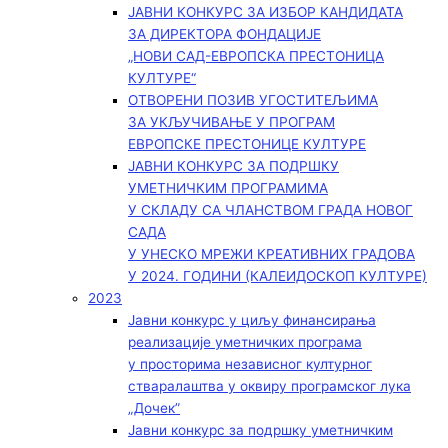
ЈАВНИ КОНКУРС ЗА ИЗБОР КАНДИДАТА
ЗА ДИРЕКТОРА ФОНДАЦИЈЕ
„НОВИ САД-ЕВРОПСКА ПРЕСТОНИЦА
КУЛТУРЕ“
ОТВОРЕНИ ПОЗИВ УГОСТИТЕЉИМА
ЗА УКЉУЧИВАЊЕ У ПРОГРАМ
ЕВРОПСКЕ ПРЕСТОНИЦЕ КУЛТУРЕ
ЈАВНИ КОНКУРС ЗА ПОДРШКУ
УМЕТНИЧКИМ ПРОГРАМИМА
У СКЛАДУ СА ЧЛАНСТВОМ ГРАДА НОВОГ
САДА
У УНЕСКО МРЕЖИ КРЕАТИВНИХ ГРАДОВА
У 2024. ГОДИНИ (КАЛЕИДОСКОП КУЛТУРЕ)
2023
Јавни конкурс у циљу финансирања
реализације уметничких програма
у просторима независног културног
стваралаштва у оквиру програмског лука
„Дочек”
Јавни конкурс за подршку уметничким