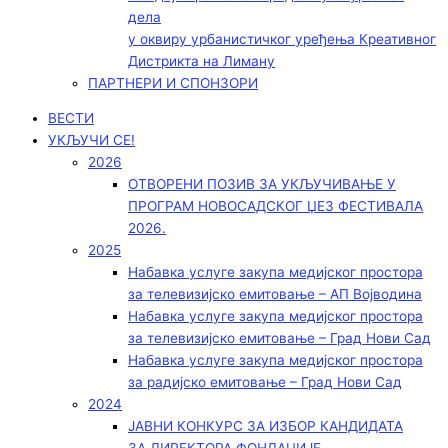
дела
у оквиру урбанистичког уређења Креативног
Дистрикта на Лиману
ПАРТНЕРИ И СПОНЗОРИ
ВЕСТИ
УКЉУЧИ СЕ!
2026
ОТВОРЕНИ ПОЗИВ ЗА УКЉУЧИВАЊЕ У
ПРОГРАМ НОВОСАДСКОГ ЏЕЗ ФЕСТИВАЛА
2026.
2025
Набавка услуге закупа медијског простора
за телевизијско емитовање – АП Војводинa
Набавка услуге закупа медијског простора
за телевизијско емитовање – Град Нови Сад
Набавка услуге закупа медијског простора
за радијско емитовање – Град Нови Сад
2024
ЈАВНИ КОНКУРС ЗА ИЗБОР КАНДИДАТА