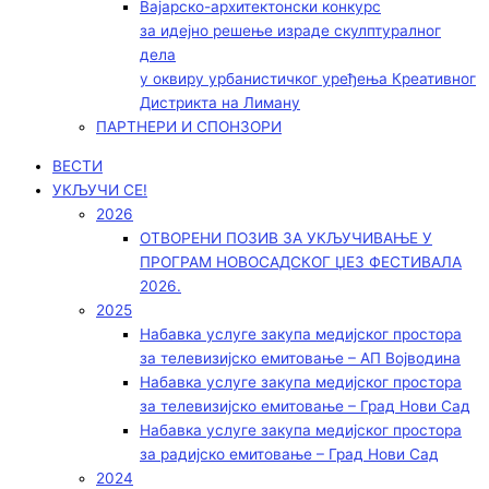
Вајарско-архитектонски конкурс
за идејно решење израде скулптуралног
дела
у оквиру урбанистичког уређења Креативног
Дистрикта на Лиману
ПАРТНЕРИ И СПОНЗОРИ
ВЕСТИ
УКЉУЧИ СЕ!
2026
ОТВОРЕНИ ПОЗИВ ЗА УКЉУЧИВАЊЕ У
ПРОГРАМ НОВОСАДСКОГ ЏЕЗ ФЕСТИВАЛА
2026.
2025
Набавка услуге закупа медијског простора
за телевизијско емитовање – АП Војводинa
Набавка услуге закупа медијског простора
за телевизијско емитовање – Град Нови Сад
Набавка услуге закупа медијског простора
за радијско емитовање – Град Нови Сад
2024