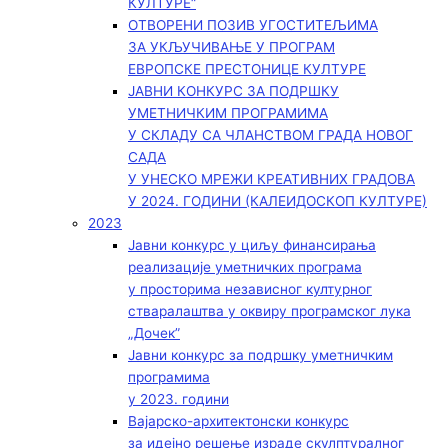
КУЛТУРЕ“
ОТВОРЕНИ ПОЗИВ УГОСТИТЕЉИМА
ЗА УКЉУЧИВАЊЕ У ПРОГРАМ
ЕВРОПСКЕ ПРЕСТОНИЦЕ КУЛТУРЕ
ЈАВНИ КОНКУРС ЗА ПОДРШКУ
УМЕТНИЧКИМ ПРОГРАМИМА
У СКЛАДУ СА ЧЛАНСТВОМ ГРАДА НОВОГ
САДА
У УНЕСКО МРЕЖИ КРЕАТИВНИХ ГРАДОВА
У 2024. ГОДИНИ (КАЛЕИДОСКОП КУЛТУРЕ)
2023
Јавни конкурс у циљу финансирања
реализације уметничких програма
у просторима независног културног
стваралаштва у оквиру програмског лука
„Дочек”
Јавни конкурс за подршку уметничким
програмима
у 2023. години
Вајарско-архитектонски конкурс
за идејно решење израде скулптуралног