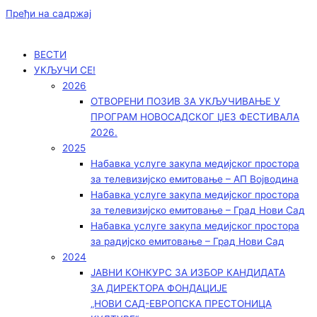
Пређи на садржај
ВЕСТИ
УКЉУЧИ СЕ!
2026
ОТВОРЕНИ ПОЗИВ ЗА УКЉУЧИВАЊЕ У
ПРОГРАМ НОВОСАДСКОГ ЏЕЗ ФЕСТИВАЛА
2026.
2025
Набавка услуге закупа медијског простора
за телевизијско емитовање – АП Војводинa
Набавка услуге закупа медијског простора
за телевизијско емитовање – Град Нови Сад
Набавка услуге закупа медијског простора
за радијско емитовање – Град Нови Сад
2024
ЈАВНИ КОНКУРС ЗА ИЗБОР КАНДИДАТА
ЗА ДИРЕКТОРА ФОНДАЦИЈЕ
„НОВИ САД-ЕВРОПСКА ПРЕСТОНИЦА