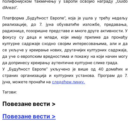
полифонијском такмичењу у Европи освојио награду „Guido
d’Arezo“.
Платформа „Будућност Европе“, која је ушла у трећу недељу
реализације, до 7. јуна обухватиће изложбе, предавања,
радионице, позоришне представе и многе друге активности. У
фокусу су деца и млади, који имају прилике да пронађу
културне садржаје сходно својим интересовањима, али и да
се укључе у креирање нових, другачијих културних садржаја,
да уче о европским вредностима и покажу на који начин могу
да допринесу креирању аутентичне културне слике града.
У „Будућност Европе“ укључено је више од 40 домаћих и
страних организација и културних установа. Програм до 7.
јуна, можете пронаћи на
следећем линку.
Тагови:
Повезане вести >
Повезане вести >