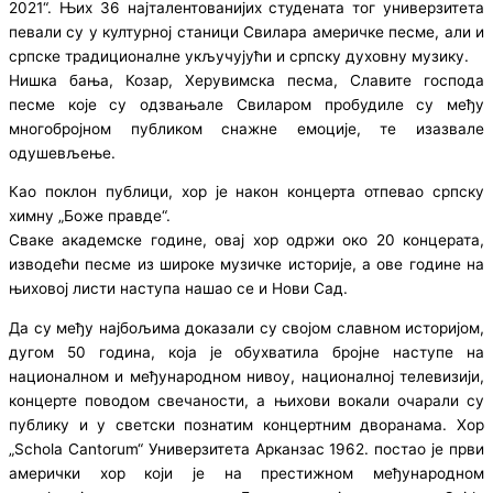
2021“. Њих 36 најталентованијих студената тог универзитета
певали су у културној станици Свилара америчке песме, али и
српске традиционалне укључујући и српску духовну музику.
Нишка бања, Козар, Херувимска песма, Славите господа
песме које су одзвањале Свиларом пробудиле су међу
многобројном публиком снажне емоције, те изазвале
одушевљење.
Као поклон публици, хор је након концерта отпевао српску
химну „Боже правде“.
Сваке академске године, овај хор одржи око 20 концерата,
изводећи песме из широке музичке историје, а ове године на
њиховој листи наступа нашао се и Нови Сад.
Да су међу најбољима доказали су својом славном историјом,
дугом 50 година, која је обухватила бројне наступе на
националном и међународном нивоу, националној телевизији,
концерте поводом свечаности, а њихови вокали очарали су
публику и у светски познатим концертним дворанама. Хор
„Schola Cantorum“ Универзитета Арканзас 1962. постао је први
амерички хор који је на престижном међународном