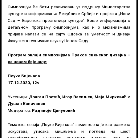
Симпозијум ће бити реализован уз подршку Министарства
културе и информисања Републике Србије и пројекта „Нови
Сад – Европска престоница културе”. Више информација о
детаљном програму симпозијума, као и о механизмима
пријаве налази се
на сајту Одсека за уметност и дизајн
Факултета техничких наука у Новом Саду.
Програм онлајн симпозијума Праксе сценског дизајна –
ка новом бијеналу:
Поуке Бијенала
17.12.2020, 12ч
Учесници:
Драган Протић
,
Игор Васиљев
,
Маја Мирковић
и
Душан Каличанин
Модератор:
Радивоје Динуловић
Тематска сесија „Поуке Бијенала” замишљена је као размена
искустава, утисака, мишљења и погледа на шест
манифестација Бијенала сценског дизајна, које су