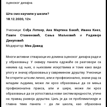
сценског дизајна.
Шта смо научили у школи?
18.12.2020, 12ч
Учесници:
Сођа Лоткер
,
Ана Мартина Бакић
,
Ивана Кнез
,
Павле Стаменовић
,
Сања Маљковић
и
Радивоје
Динуловић
Модератор:
Миа Давид
Многи активни ствараоци из домена сценског дизајна раде и
у образовању. У оквиру панела одржаће се разговори са
некима од њих, о њиховим искуствима и томе како виде
улогу и значај образовања у савременом друштву. Учесници
ће открити шта им лично, али и професионално, значи рад са
младим људима, може ли кроз образовање да се мења
професионална пракса, али и шире, може ли кроз
образовање да се успоставља нови систем вредности, утиче
на правац развоја друштва. Циљ је да се проблематизује и
главна тема панела – да ли школа, као образовна