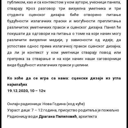
публиком, као и са контекстом у ком аутори, учесници панела,
стварају. Кроз разговор три визуелна уметника и три
студента сценског дизајна биће отворено питање
будућности излагачких праски и могућности преплитања
различитих уметничких пракси и сценског дизајна. Панел ће
покушати да одговори на питања о томе на који начин могу
различити визуелни медији, у зависности од идеје, да
успоставе однос према излагачкој пракси сценског дизајна;
да ли је контекст у ком уметници стварају повод или
препрека за стварање и на који начин наши саговорници
виде будућност излагачких пракси у целини.
Ко хоће да се игра са нама: сценски дизајн из угла
најмлађих
19.12.2020, 10 – 12ч
Онлајн радионица: Нова Година (код куће)
Узраст деце: 7 – 12 година, присуство родитеља је пожељно
Радионицу води
Драгана Пилиповић
, архитекта