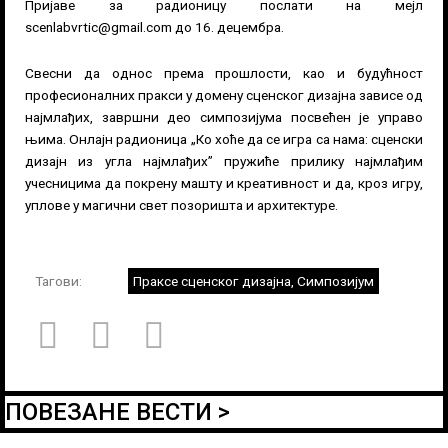
Пријаве за радионицу послати на мејл
scenlabvrtic@gmail.com
до 16. децембра.
Свесни да однос према прошлости, као и будућност
професионалних пракси у домену сценског дизајна зависе од
најмлађих, завршни део симпозијума посвећен је управо
њима. Онлајн радионица „Ко хоће да се игра са нама: сценски
дизајн из угла најмлађих” пружиће прилику најмлађим
учесницима да покрену машту и креативност и да, кроз игру,
уплове у магични свет позоришта и архитектуре.
Тагови:
Праксе сценског дизајна
,
Симпозијум
ПОВЕЗАНЕ ВЕСТИ >