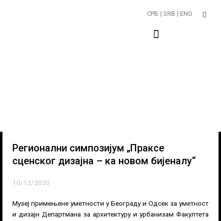
Пређи
СРБ
| SRB
| ENG
на
садржај
Регионални симпозијум „Праксе
сценског дизајна – ка новом бијеналу“
10/12/2020
Музеј примењене уметности у Београду и Одсек за уметност
и дизајн Департмана за архитектуру и урбанизам Факултета