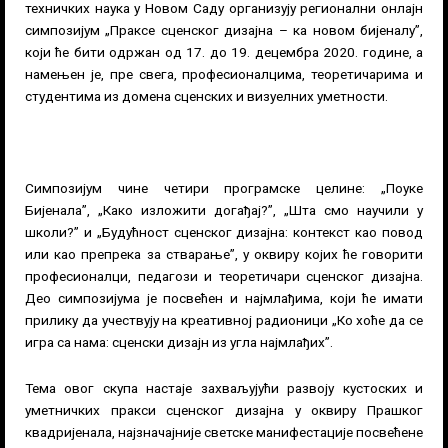
техничких наука у Новом Саду организују регионални онлајн
симпозијум „Праксе сценског дизајна – ка новом бијеналу”,
који ће бити одржан од 17. до 19. децембра 2020. године, а
намењен је, пре свега, професионалцима, теоретичарима и
студентима из домена сценских и визуелних уметности.
Симпозијум чине четири програмске целине: „Поуке
Бијенала”, „Како изложити догађај?”, „Шта смо научили у
школи?” и „Будућност сценског дизајна: контекст као повод
или као препрека за стварање”, у оквиру којих ће говорити
професионалци, педагози и теоретичари сценског дизајна.
Део симпозијума је посвећен и најмлађима, који ће имати
прилику да учествују на креативној радионици „Ко хоће да се
игра са нама: сценски дизајн из угла најмлађих”.
Тема овог скупа настаје захваљујући развоју кустоских и
уметничких пракси сценског дизајна у оквиру Прашког
квадријенала, најзначајније светске манифестације посвећене