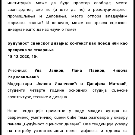
институција, може да буде простор слободе, место
авангардног, ако не (а што да не) и револуционарног
промишљања и деловања, место отпора владајућим
формама знања? И коначно, може ли пракса сценског
дизајна нешто да нас научи о томе?
Будућност сценског дизајна: контекст као повод или као
препрека за стварање
18.12.2020, 15ч
Учесници:
Уна Јанков
,
Лана Павков
,
Никола
Радосављевић
Модератори:
Јелена Иванчевић
и
Данијела Матовић
,
студенти четврте године основних студија Сценске
архитектуре, технике и дизајна
Нове тенденције приметне у раду младих аутора на
савременој уметничкој сцени биће тема разговора у оквиру
панела „Будућност сценског дизајна”. Ове тенденције указују
на потребу успостављања новог дијалога и односа са