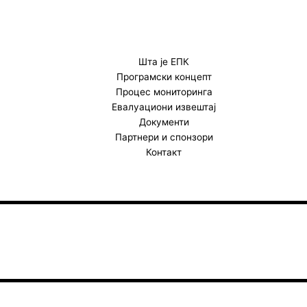
b
a
u
o
g
b
o
r
e
k
a
Шта је ЕПК
Програмски концепт
m
Процес мониторинга
Евалуациони извештај
Документи
Партнери и спонзори
Контакт