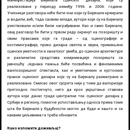
реализоване у периоду између 1996. и 2006. године.
Учесници разговора неће бити они који су Бијенале креирали
и водили, већ, тада сасвим млади, аутори који су на Бијеналу
учествовали и/или били награђивани. Као и само Бијенале,
овај разговор ће бити у првом реду окренут ка позоришту и
свим праксама које га граде – од сценографије и
костимографије, преко дизајна светла и звука, примењене
сценске уметности и занатског умећа, до сценске архитектуре
и различитих средстава комуникације позоришта са
јавношћу. Једнака пажња биће посвећена и феноменима
ванпозоришног спектакла, као и уметничких и кустоских
пракси сценског дизајна које су на Бијеналу разматране и
реализоване. Смисао овог сусрета није у томе да валоризује
претходно постигнуто, него да кроз укрштање ставова
аутора који данас граде централни ток сценског дизајна у
Србији и региону, помогне успостављању односа према томе
шта би Бијенале у будућности могло да буде и зашто и са
каквим циљевима га треба обновити.
Како изложити доживљај?