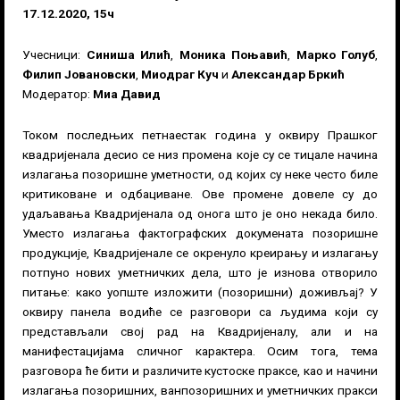
17.12.2020, 15ч
Учесници:
Синиша Илић
,
Моника Поњавић
,
Марко Голуб
,
Филип Јовановски
,
Миодраг Куч
и
Александар Бркић
Модератор:
Миа Давид
Током последњих петнаестак година у оквиру Прашког
квадријенала десио се низ промена које су се тицале начина
излагања позоришне уметности, од којих су неке често биле
критиковане и одбациване. Ове промене довеле су до
удаљавања Квадријенала од онога што је оно некада било.
Уместо излагања фактографских докумената позоришне
продукције, Квадријенале се окренуло креирању и излагању
потпуно нових уметничких дела, што је изнова отворило
питање: како уопште изложити (позоришни) доживљај? У
оквиру панела водиће се разговори са људима који су
представљали свој рад на Квадријеналу, али и на
манифестацијама сличног карактера. Осим тога, тема
разговора ће бити и различите кустоске праксе, као и начини
излагања позоришних, ванпозоришних и уметничких пракси