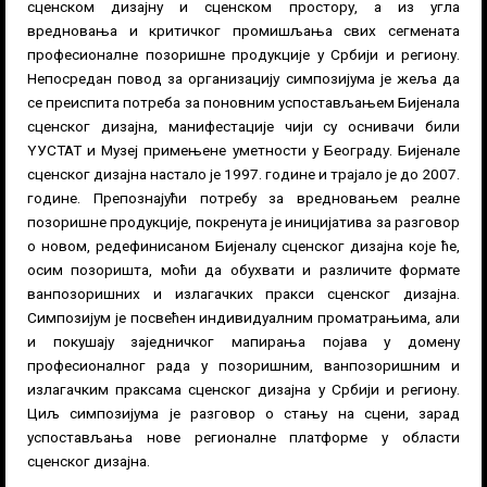
сценском дизајну и сценском простору, а из угла
вредновања и критичког промишљања свих сегмената
професионалне позоришне продукције у Србији и региону.
Непосредан повод за организацију симпозијума је жеља да
се преиспита потреба за поновним успостављањем Бијенала
сценског дизајна, манифестације чији су оснивачи били
YУСТАТ и Музеј примењене уметности у Београду. Бијенале
сценског дизајна настало је 1997. године и трајало је до 2007.
године. Препознајући потребу за вредновањем реалне
позоришне продукције, покренута је иницијатива за разговор
о новом, редефинисаном Бијеналу сценског дизајна које ће,
осим позоришта, моћи да обухвати и различите формате
ванпозоришних и излагачких пракси сценског дизајна.
Симпозијум је посвећен индивидуалним проматрањима, али
и покушају заједничког мапирања појава у домену
професионалног рада у позоришним, ванпозоришним и
излагачким праксама сценског дизајна у Србији и региону.
Циљ симпозијума је разговор о стању на сцени, зарад
успостављања нове регионалне платформе у области
сценског дизајна.