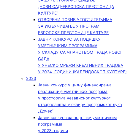
ЗА ДИРЕКТОРА ФОНДАЦИЈЕ
„НОВИ САД-ЕВРОПСКА ПРЕСТОНИЦА
КУЛТУРЕ“
ОТВОРЕНИ ПОЗИВ УГОСТИТЕЉИМА
ЗА УКЉУЧИВАЊЕ У ПРОГРАМ
ЕВРОПСКЕ ПРЕСТОНИЦЕ КУЛТУРЕ
ЈАВНИ КОНКУРС ЗА ПОДРШКУ
УМЕТНИЧКИМ ПРОГРАМИМА
У СКЛАДУ СА ЧЛАНСТВОМ ГРАДА НОВОГ
САДА
У УНЕСКО МРЕЖИ КРЕАТИВНИХ ГРАДОВА
У 2024. ГОДИНИ (КАЛЕИДОСКОП КУЛТУРЕ)
2023
Јавни конкурс у циљу финансирања
реализације уметничких програма
у просторима независног културног
стваралаштва у оквиру програмског лука
„Дочек”
Јавни конкурс за подршку уметничким
програмима
у 2023. години