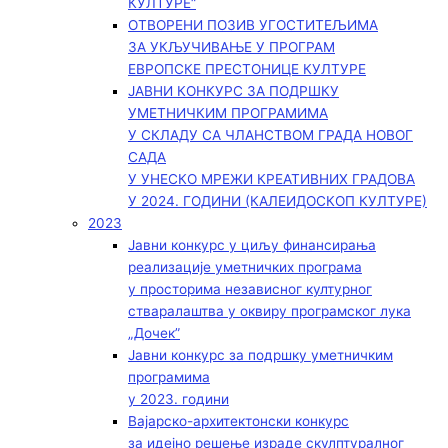
КУЛТУРЕ“
ОТВОРЕНИ ПОЗИВ УГОСТИТЕЉИМА
ЗА УКЉУЧИВАЊЕ У ПРОГРАМ
ЕВРОПСКЕ ПРЕСТОНИЦЕ КУЛТУРЕ
ЈАВНИ КОНКУРС ЗА ПОДРШКУ
УМЕТНИЧКИМ ПРОГРАМИМА
У СКЛАДУ СА ЧЛАНСТВОМ ГРАДА НОВОГ
САДА
У УНЕСКО МРЕЖИ КРЕАТИВНИХ ГРАДОВА
У 2024. ГОДИНИ (КАЛЕИДОСКОП КУЛТУРЕ)
2023
Јавни конкурс у циљу финансирања
реализације уметничких програма
у просторима независног културног
стваралаштва у оквиру програмског лука
„Дочек”
Јавни конкурс за подршку уметничким
програмима
у 2023. години
Вајарско-архитектонски конкурс
за идејно решење израде скулптуралног