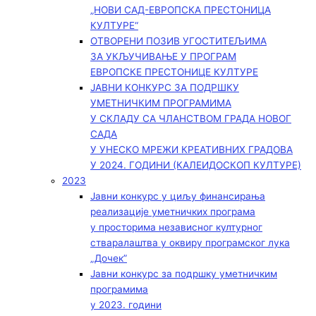
„НОВИ САД-ЕВРОПСКА ПРЕСТОНИЦА
КУЛТУРЕ“
ОТВОРЕНИ ПОЗИВ УГОСТИТЕЉИМА
ЗА УКЉУЧИВАЊЕ У ПРОГРАМ
ЕВРОПСКЕ ПРЕСТОНИЦЕ КУЛТУРЕ
ЈАВНИ КОНКУРС ЗА ПОДРШКУ
УМЕТНИЧКИМ ПРОГРАМИМА
У СКЛАДУ СА ЧЛАНСТВОМ ГРАДА НОВОГ
САДА
У УНЕСКО МРЕЖИ КРЕАТИВНИХ ГРАДОВА
У 2024. ГОДИНИ (КАЛЕИДОСКОП КУЛТУРЕ)
2023
Јавни конкурс у циљу финансирања
реализације уметничких програма
у просторима независног културног
стваралаштва у оквиру програмског лука
„Дочек”
Јавни конкурс за подршку уметничким
програмима
у 2023. години