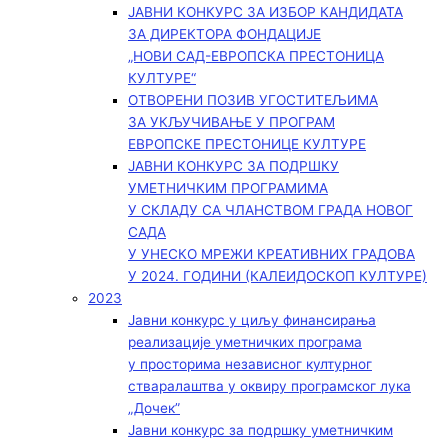
ЈАВНИ КОНКУРС ЗА ИЗБОР КАНДИДАТА
ЗА ДИРЕКТОРА ФОНДАЦИЈЕ
„НОВИ САД-ЕВРОПСКА ПРЕСТОНИЦА
КУЛТУРЕ“
ОТВОРЕНИ ПОЗИВ УГОСТИТЕЉИМА
ЗА УКЉУЧИВАЊЕ У ПРОГРАМ
ЕВРОПСКЕ ПРЕСТОНИЦЕ КУЛТУРЕ
ЈАВНИ КОНКУРС ЗА ПОДРШКУ
УМЕТНИЧКИМ ПРОГРАМИМА
У СКЛАДУ СА ЧЛАНСТВОМ ГРАДА НОВОГ
САДА
У УНЕСКО МРЕЖИ КРЕАТИВНИХ ГРАДОВА
У 2024. ГОДИНИ (КАЛЕИДОСКОП КУЛТУРЕ)
2023
Јавни конкурс у циљу финансирања
реализације уметничких програма
у просторима независног културног
стваралаштва у оквиру програмског лука
„Дочек”
Јавни конкурс за подршку уметничким