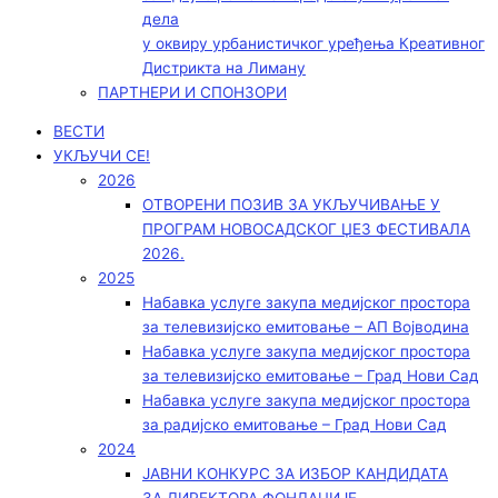
дела
у оквиру урбанистичког уређења Креативног
Дистрикта на Лиману
ПАРТНЕРИ И СПОНЗОРИ
ВЕСТИ
УКЉУЧИ СЕ!
2026
ОТВОРЕНИ ПОЗИВ ЗА УКЉУЧИВАЊЕ У
ПРОГРАМ НОВОСАДСКОГ ЏЕЗ ФЕСТИВАЛА
2026.
2025
Набавка услуге закупа медијског простора
за телевизијско емитовање – АП Војводинa
Набавка услуге закупа медијског простора
за телевизијско емитовање – Град Нови Сад
Набавка услуге закупа медијског простора
за радијско емитовање – Град Нови Сад
2024
ЈАВНИ КОНКУРС ЗА ИЗБОР КАНДИДАТА