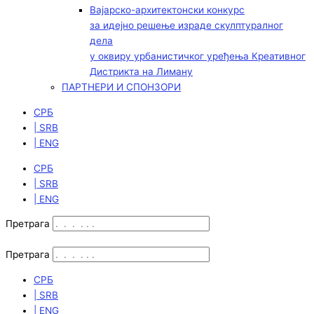
Вајарско-архитектонски конкурс
за идејно решење израде скулптуралног
дела
у оквиру урбанистичког уређења Креативног
Дистрикта на Лиману
ПАРТНЕРИ И СПОНЗОРИ
СРБ
| SRB
| ENG
СРБ
| SRB
| ENG
Претрага
Претрага
СРБ
| SRB
| ENG