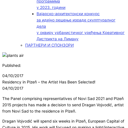
програмима
у 2023. години
Вајарско-архитектонски конкурс
за идејно решење израде скулптуралног
дела
у оквиру урбанистичког уређења Креативног
Дистрикта на Лиману
ПАРТНЕРИ И СПОНЗОРИ
Published:
04/10/2017
Residency in Plzeň – the Artist Has Been Selected!
04/10/2017
The Panel comprising representatives of Novi Sad 2021 and Plzeň
2015 projects has made a decision to send Dragan Vojvodić, artist
from Novi Sad to the residence in Plzeň.
Dragan Vojvodić will spend six weeks in Plzeň, European Capital of
Culture in 2015. His work will focused on making a light/interactive