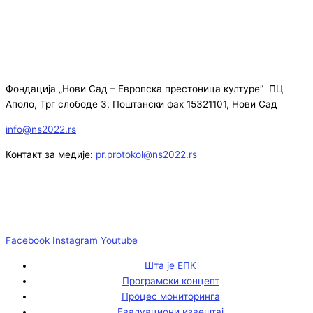
Фондација „Нови Сад – Европска престоница културе” ПЦ
Аполо, Трг слободе 3, Поштански фах 15321101, Нови Сад
info@ns2022.rs
Контакт за медије:
pr.protokol@ns2022.rs
Facebook
Instagram
Youtube
Шта је ЕПК
Програмски концепт
Процес мониторинга
Евалуациони извештај