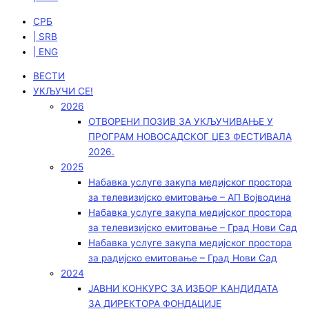
СРБ
| SRB
| ENG
ВЕСТИ
УКЉУЧИ СЕ!
2026
ОТВОРЕНИ ПОЗИВ ЗА УКЉУЧИВАЊЕ У
ПРОГРАМ НОВОСАДСКОГ ЏЕЗ ФЕСТИВАЛА
2026.
2025
Набавка услуге закупа медијског простора
за телевизијско емитовање – АП Војводинa
Набавка услуге закупа медијског простора
за телевизијско емитовање – Град Нови Сад
Набавка услуге закупа медијског простора
за радијско емитовање – Град Нови Сад
2024
ЈАВНИ КОНКУРС ЗА ИЗБОР КАНДИДАТА
ЗА ДИРЕКТОРА ФОНДАЦИЈЕ