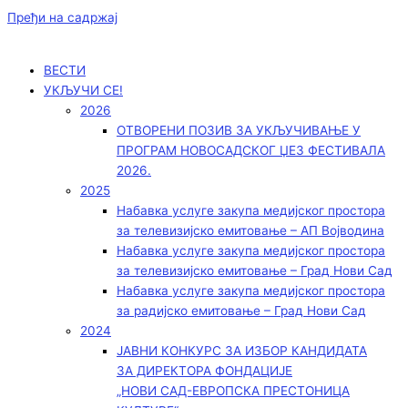
Пређи на садржај
ВЕСТИ
УКЉУЧИ СЕ!
2026
ОТВОРЕНИ ПОЗИВ ЗА УКЉУЧИВАЊЕ У
ПРОГРАМ НОВОСАДСКОГ ЏЕЗ ФЕСТИВАЛА
2026.
2025
Набавка услуге закупа медијског простора
за телевизијско емитовање – АП Војводинa
Набавка услуге закупа медијског простора
за телевизијско емитовање – Град Нови Сад
Набавка услуге закупа медијског простора
за радијско емитовање – Град Нови Сад
2024
ЈАВНИ КОНКУРС ЗА ИЗБОР КАНДИДАТА
ЗА ДИРЕКТОРА ФОНДАЦИЈЕ
„НОВИ САД-ЕВРОПСКА ПРЕСТОНИЦА