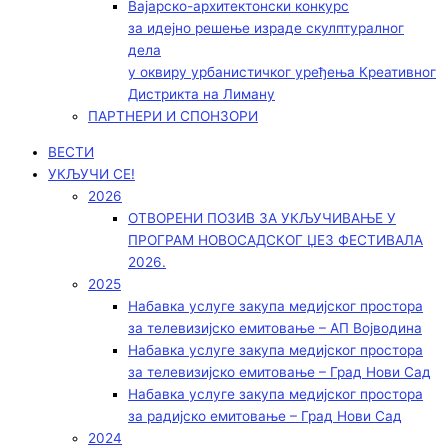
Вајарско-архитектонски конкурс
за идејно решење израде скулптуралног
дела
у оквиру урбанистичког уређења Креативног
Дистрикта на Лиману
ПАРТНЕРИ И СПОНЗОРИ
ВЕСТИ
УКЉУЧИ СЕ!
2026
ОТВОРЕНИ ПОЗИВ ЗА УКЉУЧИВАЊЕ У
ПРОГРАМ НОВОСАДСКОГ ЏЕЗ ФЕСТИВАЛА
2026.
2025
Набавка услуге закупа медијског простора
за телевизијско емитовање – АП Војводинa
Набавка услуге закупа медијског простора
за телевизијско емитовање – Град Нови Сад
Набавка услуге закупа медијског простора
за радијско емитовање – Град Нови Сад
2024