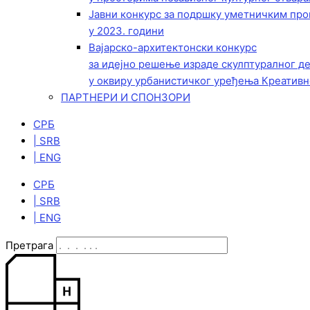
Јавни конкурс за подршку уметничким пр
у 2023. години
Вајарско-архитектонски конкурс
за идејно решење израде скулптуралног д
у оквиру урбанистичког уређења Креативн
ПАРТНЕРИ И СПОНЗОРИ
СРБ
| SRB
| ENG
СРБ
| SRB
| ENG
Претрага