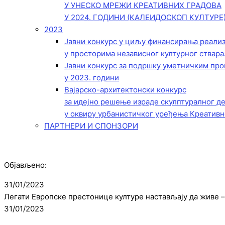
У УНЕСКО МРЕЖИ КРЕАТИВНИХ ГРАДОВА
У 2024. ГОДИНИ (КАЛЕИДОСКОП КУЛТУРЕ
2023
Јавни конкурс у циљу финансирања реали
у просторима независног културног ствара
Јавни конкурс за подршку уметничким пр
у 2023. години
Вајарско-архитектонски конкурс
за идејно решење израде скулптуралног д
у оквиру урбанистичког уређења Креативн
ПАРТНЕРИ И СПОНЗОРИ
Објављено:
31/01/2023
Легати Европске престонице културе настављају да живе –
31/01/2023