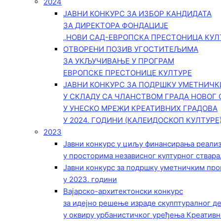
2024
ЈАВНИ КОНКУРС ЗА ИЗБОР КАНДИДАТА
ЗА ДИРЕКТОРА ФОНДАЦИЈЕ
„НОВИ САД-ЕВРОПСКА ПРЕСТОНИЦА КУЛ
ОТВОРЕНИ ПОЗИВ УГОСТИТЕЉИМА
ЗА УКЉУЧИВАЊЕ У ПРОГРАМ
ЕВРОПСКЕ ПРЕСТОНИЦЕ КУЛТУРЕ
ЈАВНИ КОНКУРС ЗА ПОДРШКУ УМЕТНИЧ
У СКЛАДУ СА ЧЛАНСТВОМ ГРАДА НОВОГ 
У УНЕСКО МРЕЖИ КРЕАТИВНИХ ГРАДОВА
У 2024. ГОДИНИ (КАЛЕИДОСКОП КУЛТУРЕ
2023
Јавни конкурс у циљу финансирања реали
у просторима независног културног ствара
Јавни конкурс за подршку уметничким пр
у 2023. години
Вајарско-архитектонски конкурс
за идејно решење израде скулптуралног д
у оквиру урбанистичког уређења Креативн