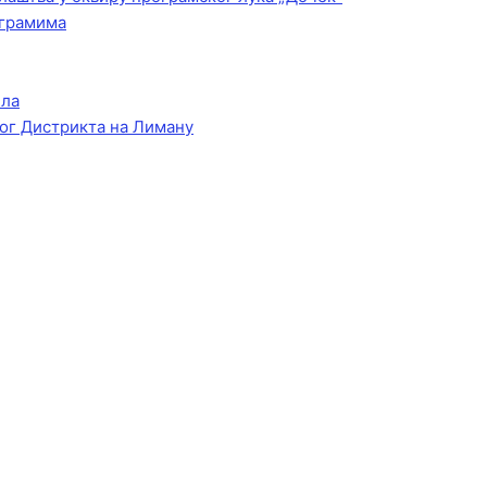
ограмима
ела
ог Дистрикта на Лиману