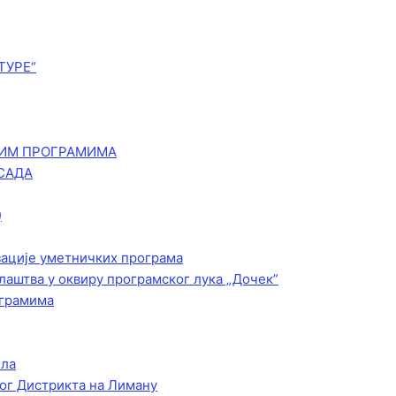
ТУРЕ“
КИМ ПРОГРАМИМА
САДА
)
зације уметничких програма
лаштва у оквиру програмског лука „Дочек”
ограмима
ела
ог Дистрикта на Лиману