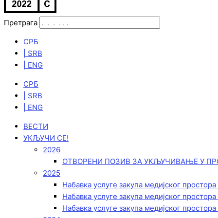
Претрага
СРБ
| SRB
| ENG
СРБ
| SRB
| ENG
ВЕСТИ
УКЉУЧИ СЕ!
2026
ОТВОРЕНИ ПОЗИВ ЗА УКЉУЧИВАЊЕ У ПР
2025
Набавка услуге закупа медијског простора
Набавка услуге закупа медијског простора
Набавка услуге закупа медијског простора