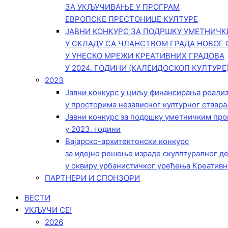
ЗА УКЉУЧИВАЊЕ У ПРОГРАМ
ЕВРОПСКЕ ПРЕСТОНИЦЕ КУЛТУРЕ
ЈАВНИ КОНКУРС ЗА ПОДРШКУ УМЕТНИЧ
У СКЛАДУ СА ЧЛАНСТВОМ ГРАДА НОВОГ 
У УНЕСКО МРЕЖИ КРЕАТИВНИХ ГРАДОВА
У 2024. ГОДИНИ (КАЛЕИДОСКОП КУЛТУРЕ
2023
Јавни конкурс у циљу финансирања реали
у просторима независног културног ствара
Јавни конкурс за подршку уметничким пр
у 2023. години
Вајарско-архитектонски конкурс
за идејно решење израде скулптуралног д
у оквиру урбанистичког уређења Креативн
ПАРТНЕРИ И СПОНЗОРИ
ВЕСТИ
УКЉУЧИ СЕ!
2026