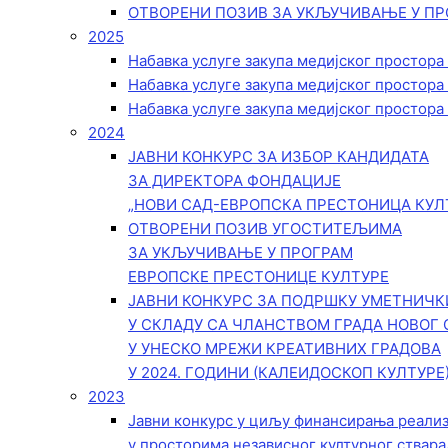
ОТВОРЕНИ ПОЗИВ ЗА УКЉУЧИВАЊЕ У ПР
2025
Набавка услуге закупа медијског простора
Набавка услуге закупа медијског простора
Набавка услуге закупа медијског простора
2024
ЈАВНИ КОНКУРС ЗА ИЗБОР КАНДИДАТА
ЗА ДИРЕКТОРА ФОНДАЦИЈЕ
„НОВИ САД-ЕВРОПСКА ПРЕСТОНИЦА КУЛ
ОТВОРЕНИ ПОЗИВ УГОСТИТЕЉИМА
ЗА УКЉУЧИВАЊЕ У ПРОГРАМ
ЕВРОПСКЕ ПРЕСТОНИЦЕ КУЛТУРЕ
ЈАВНИ КОНКУРС ЗА ПОДРШКУ УМЕТНИЧ
У СКЛАДУ СА ЧЛАНСТВОМ ГРАДА НОВОГ 
У УНЕСКО МРЕЖИ КРЕАТИВНИХ ГРАДОВА
У 2024. ГОДИНИ (КАЛЕИДОСКОП КУЛТУРЕ
2023
Јавни конкурс у циљу финансирања реали
у просторима независног културног ствара