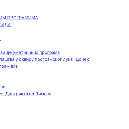
КИМ ПРОГРАМИМА
САДА
)
зације уметничких програма
лаштва у оквиру програмског лука „Дочек”
ограмима
ела
ог Дистрикта на Лиману