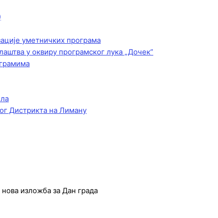
)
зације уметничких програма
лаштва у оквиру програмског лука „Дочек”
ограмима
ела
ог Дистрикта на Лиману
 нова изложба за Дан града