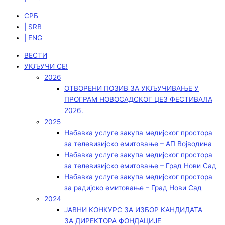
СРБ
| SRB
| ENG
ВЕСТИ
УКЉУЧИ СЕ!
2026
ОТВОРЕНИ ПОЗИВ ЗА УКЉУЧИВАЊЕ У
ПРОГРАМ НОВОСАДСКОГ ЏЕЗ ФЕСТИВАЛА
2026.
2025
Набавка услуге закупа медијског простора
за телевизијско емитовање – АП Војводинa
Набавка услуге закупа медијског простора
за телевизијско емитовање – Град Нови Сад
Набавка услуге закупа медијског простора
за радијско емитовање – Град Нови Сад
2024
ЈАВНИ КОНКУРС ЗА ИЗБОР КАНДИДАТА
ЗА ДИРЕКТОРА ФОНДАЦИЈЕ