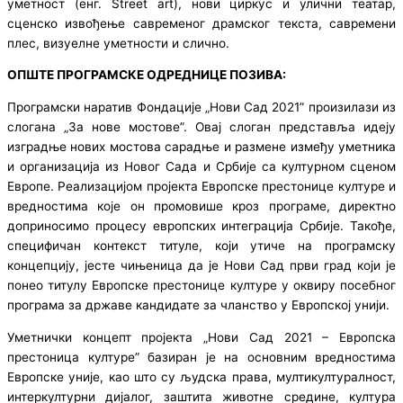
уметност (енг. Street art), нови циркус и улични театар,
сценско извођење савременог драмског текста, савремени
плес, визуелне уметности и слично.
ОПШТЕ ПРОГРАМСКЕ ОДРЕДНИЦЕ ПОЗИВА:
Програмски наратив Фондације „Нови Сад 2021” произилази из
слогана „За нове мостове”. Овај слоган представља идеју
изградње нових мостова сарадње и размене између уметника
и организација из Новог Сада и Србије са културном сценом
Европе. Реализацијом пројекта Европске престонице културе и
вредностима које он промовише кроз програме, директно
доприносимо процесу европских интеграција Србије. Такође,
специфичан контекст титуле, који утиче на програмску
концепцију, јесте чињеница да је Нови Сад први град који је
понео титулу Европске престонице културе у оквиру посебног
програма за државе кандидате за чланство у Европској унији.
Уметнички концепт пројекта „Нови Сад 2021 – Европска
престоница културе” базиран је на основним вредностима
Европске уније, као што су људска права, мултикултуралност,
интеркултурни дијалог, заштита животне средине, култура