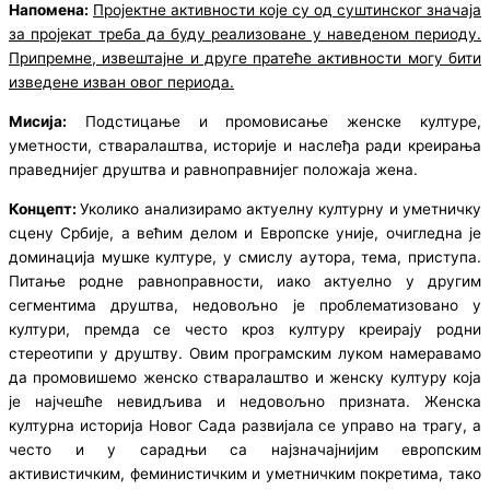
Напомена:
Пројектне активности које су од суштинског значаја
за пројекат треба да буду реализоване у наведеном периоду.
Припремне, извештајне и друге пратеће активности могу бити
изведене изван овог периода.
Мисија:
Подстицање и промовисање женске културе,
уметности, стваралаштва, историје и наслеђа ради креирања
праведнијег друштва и равноправнијег положаја жена.
Концепт:
Уколико анализирамо актуелну културну и уметничку
сцену Србије, а већим делом и Европске уније, очигледна је
доминација мушке културе, у смислу аутора, тема, приступа.
Питање родне равноправности, иако актуелно у другим
сегментима друштва, недовољно је проблематизовано у
култури, премда се често кроз културу креирају родни
стереотипи у друштву. Овим програмским луком намеравамо
да промовишемо женско стваралаштво и женску културу која
је најчешће невидљива и недовољно призната. Женска
културна историја Новог Сада развијала се управо на трагу, а
често и у сарадњи са најзначајнијим европским
активистичким, феминистичким и уметничким покретима, тако