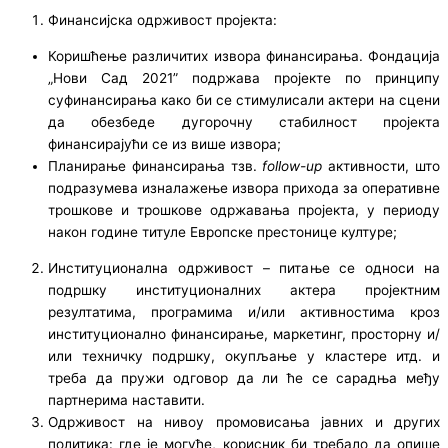
Финансијска одрживост пројекта:
Коришћење различитих извора финансирања. Фондација
„Нови Сад 2021” подржава пројекте по принципу
суфинансирања како би се стимулисали актери на сцени
да обезбеде дугорочну стабилност пројекта
финансирајући се из више извора;
Планирање финансирања тзв.
follow-up
активности, што
подразумева изналажење извора прихода за оперативне
трошкове и трошкове одржавања пројекта, у периоду
након године титуле Европске престонице културе;
Институционална одрживост – питање се односи на
подршку институционалних актера пројектним
резултатима, програмима и/или активностима кроз
институционално финансирање, маркетинг, просторну и/
или техничку подршку, окупљање у кластере итд. и
треба да пружи одговор да ли ће се сарадња међу
партнерима наставити.
Одрживост на нивоу промовисања јавних и других
политика: где је могуће, корисник би требало да опише