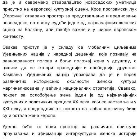
да је и савремено стваралаштво новосадских уметница
присутно на европској културној сцени. Кроз програмски лук
„Хероине” отварамо простор за представљање и вредновање
новосадске, по свему судећи једне од најзначајнијих женских
сцена на Балкану, али такође важне и у ширем европском
контексту.
Овакав приступ је у складу са глобалним циљевима
Уједињених нација у наредној деценији, које позивају на
равноправност полова и бољи положај жена у друштву, с
циљем да се створи праведније и слободније друштво.
Кампања Уједињених нација упозорава да је и поред
различитих историјских околности женска култура
маргинализована у већини националних стратегија. Свакако,
покрет за ослобођење жена један је од најзначајнијих
културних и политичких процеса XX века, који се наставља и у
XXI веку, а предводник тог покрета на глобалном нивоу биле
су и остале жене Европе.
Уједно, биће то нови простор за различите приступе
проучавања и афирмације интеркултурне женске историје