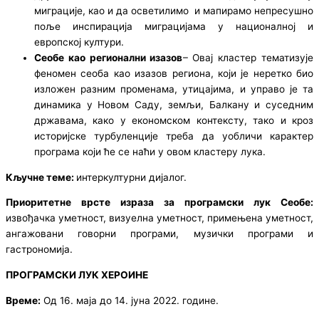
миграције, као и да осветилимо и мапирамо непресушно
поље инспирација миграцијама у националној и
европској култури.
Сеобе као регионални изазов
– Овај кластер тематизује
феномен сеоба као изазов региона, који је неретко био
изложен разним променама, утицајима, и управо је та
динамика у Новом Саду, земљи, Балкану и суседним
државама, како у економском контексту, тако и кроз
историјске турбуленције треба да уобличи карактер
програма који ће се наћи у овом кластеру лука.
Кључне теме:
интеркултурни дијалог.
Приоритетне врсте израза за програмски лук Сеобе:
извођачка уметност, визуелна уметност, примењена уметност,
ангажовани говорни програми, музички програми и
гастрономија.
ПРОГРАМСКИ ЛУК ХЕРОИНЕ
Време:
Од 16. маја до 14. јуна 2022. године.