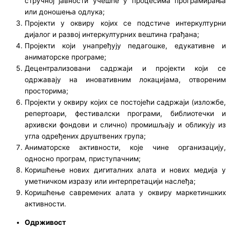
стручној јавности учешће у процесима прoграмирања
или доношења одлука;
Пројекти у оквиру којих се подстиче интеркултурни
дијалог и развој интеркултурних вештина грађана;
Пројекти који унапређују педагошке, едукативне и
аниматорске програме;
Децентрализовани садржаји и пројекти који се
одржавају на иновативним локацијама, отвореним
просторима;
Пројекти у оквиру којих се постојећи садржаји (изложбе,
репертоари, фестивалски програми, библиотечки и
архивски фондови и слично) промишљају и обликују из
угла одређених друштвених група;
Аниматорске активности, које чине организацију,
односно програм, приступачним;
Коришћење нових дигиталних алата и нових медија у
уметничком изразу или интерпретацији наслеђа;
Коришћење савремених алата у оквиру маркетиншких
активности.
Одрживост