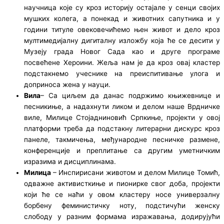
научница које су кроз историју остајале у сенци својих
мушких колега, а понекад и животних сапутника и у
години титуле овековечићемо њен живот и дело кроз
мултимедијалну дигиталну изложбу која ће се десити у
Музеју града Новог Сада као и друге програме
посвећене Хероини. Жеља нам је да кроз овај кластер
подстакнемо учеснике на преиспитивање улога и
доприноса жена у науци.
Вила
– Са циљем да данас подржимо књижевнице и
песникиње, а надахнути ликом и делом наше Врдничке
виле, Милице Стојадниновић Српкиње, пројекти у овој
платформи треба да подстакну литерарни дискурс кроз
панеле, такмичења, међународне песничке размене,
конференције и преплитање са другим уметничким
изразима и дисциплинама.
Милица
– Инспирисани животом и делом Милице Томић,
одважне активисткиње и пионирке свог доба, пројекти
који ће се наћи у овом кластеру носе универзалну
борбену феминистичку ноту, подстичући женску
слободу у разним формама изражавања, додирујући