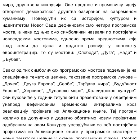
мира, друштвена инклузија. Ове вредности промовишу идеју
отвореног демократског друштва базираног на савременом
хуманизму. Повезујући их са историјом, културом и
идентитетом Новог Сада дефинисали смо четири програмска
моста, а неке од њих смо симболички назвали по постојећим
новосадским мостовима, односно према вредностима које
град жели да ојача и додатно развије у контексту
евроинтеграција. То су мостови: „Слобода”, „Дуга”, „Нада” и
„Љубав”.
Сваки од тих симболичких програмских мостова подељен је на
специфичне тематске целине, такозване програмске лукове –
„Дочек”, „Друга Европа”, „Сеобе”, „Тврђава мира”, „Будућност
Европе”, „Хероине”, „Дунавско море”, „Калеидоскоп културе”.
Ови лукови ће у години титуле бити презентовани у одређеним
унапред дефинисаним временским интервалима кроз
реализацију пројеката из Апликационе књиге. Тај програм
желимо да допунимо и додатно обогатимо новим пројектима
одабраним на овом Конкурсу увезујући их са већ постојећим
пројектима из Апликационе књиге у програмске кластере –
мање тематске целине у оквиру програмских лукова „Сеобе”