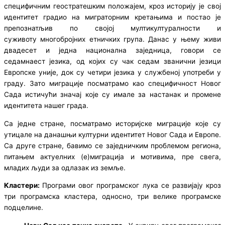
специфичним геостратешким положајем, кроз историју је свој
идентитет градио на миграторним кретањима и постао је
препознатљив по својој мултикултуралности и
суживоту многобројних етничких група. Данас у њему живи
двадесет и једна национална заједница, говори се
седамнаест језика, од којих су чак седам званични језици
Европске уније, док су четири језика у службеној употреби у
граду. Зато миграције посматрамо као специфичност Новог
Сада истичући значај које су имале за настанак и промене
идентитета нашег града.
Са једне стране, посматрамо историјске миграције које су
утицале на данашњи културни идентитет Новог Сада и Европе.
Са друге стране, бавимо се заједничким проблемом региона,
питањем актуелних (е)миграција и мотивима, пре свега,
младих људи за одлазак из земље.
Кластери:
Програми овог програмског лука се развијају кроз
три програмска кластера, односно, три велике програмске
подцелине.