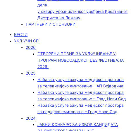
дела
у оквиру урбанистичког уређења Креативног
Дистрикта на Лиману
ПАРТНЕРИ И СПОНЗОРИ
ВЕСТИ
УКЉУЧИ СЕ!
2026
ОТВОРЕНИ ПОЗИВ ЗА УКЉУЧИВАЊЕ У
ПРОГРАМ НОВОСАДСКОГ ЏЕЗ ФЕСТИВАЛА
2026.
2025
Набавка услуге закупа медијског простора
за телевизијско емитовање – АП Војводинa
Набавка услуге закупа медијског простора
за телевизијско емитовање – Град Нови Сад
Набавка услуге закупа медијског простора
за радијско емитовање – Град Нови Сад
2024
ЈАВНИ КОНКУРС ЗА ИЗБОР КАНДИДАТА