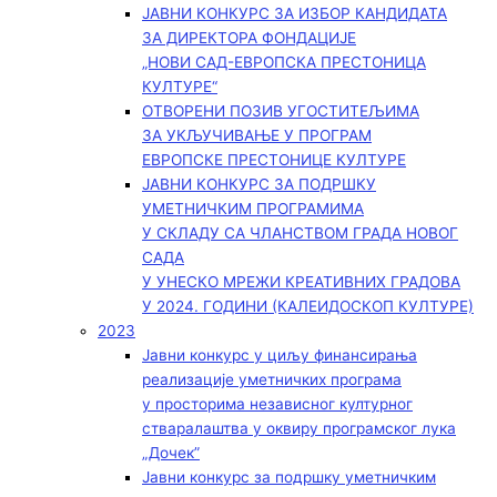
ЈАВНИ КОНКУРС ЗА ИЗБОР КАНДИДАТА
ЗА ДИРЕКТОРА ФОНДАЦИЈЕ
„НОВИ САД-ЕВРОПСКА ПРЕСТОНИЦА
КУЛТУРЕ“
ОТВОРЕНИ ПОЗИВ УГОСТИТЕЉИМА
ЗА УКЉУЧИВАЊЕ У ПРОГРАМ
ЕВРОПСКЕ ПРЕСТОНИЦЕ КУЛТУРЕ
ЈАВНИ КОНКУРС ЗА ПОДРШКУ
УМЕТНИЧКИМ ПРОГРАМИМА
У СКЛАДУ СА ЧЛАНСТВОМ ГРАДА НОВОГ
САДА
У УНЕСКО МРЕЖИ КРЕАТИВНИХ ГРАДОВА
У 2024. ГОДИНИ (КАЛЕИДОСКОП КУЛТУРЕ)
2023
Јавни конкурс у циљу финансирања
реализације уметничких програма
у просторима независног културног
стваралаштва у оквиру програмског лука
„Дочек”
Јавни конкурс за подршку уметничким