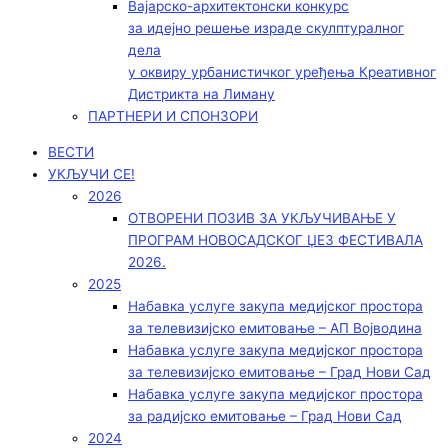
Вајарско-архитектонски конкурс
за идејно решење израде скулптуралног
дела
у оквиру урбанистичког уређења Креативног
Дистрикта на Лиману
ПАРТНЕРИ И СПОНЗОРИ
ВЕСТИ
УКЉУЧИ СЕ!
2026
ОТВОРЕНИ ПОЗИВ ЗА УКЉУЧИВАЊЕ У
ПРОГРАМ НОВОСАДСКОГ ЏЕЗ ФЕСТИВАЛА
2026.
2025
Набавка услуге закупа медијског простора
за телевизијско емитовање – АП Војводинa
Набавка услуге закупа медијског простора
за телевизијско емитовање – Град Нови Сад
Набавка услуге закупа медијског простора
за радијско емитовање – Град Нови Сад
2024