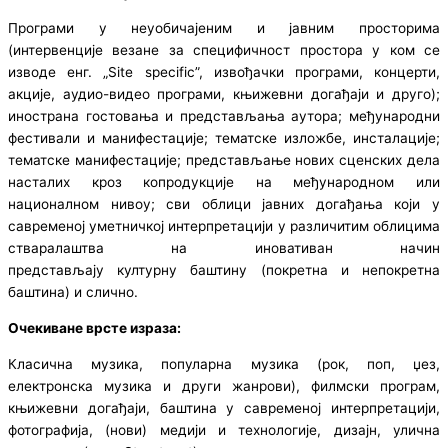
Програми у неуобичајеним и јавним просторима
(интервенције везане за специфичност простора у ком се
изводе енг. „Site specific”, извођачки програми, концерти,
акције, аудио-видео програми, књижевни догађаји и друго);
инострана гостовања и представљања аутора; међународни
фестивали и манифестације; тематске изложбе, инсталације;
тематске манифестације; представљање нових сценских дела
насталих кроз копродукције на међународном или
националном нивоу; сви облици јавних догађања који у
савременој уметничкој интерпретацији у различитим облицима
стваралаштва на иновативан начин
представљају културну баштину (покретна и непокретна
баштина) и слично.
Очекиване врсте израза:
Класична музика, популарна музика (рок, поп, џез,
електронска музика и други жанрови), филмски програм,
књижевни догађаји, баштина у савременој интерпретацији,
фотографија, (нови) медији и технологије, дизајн, улична