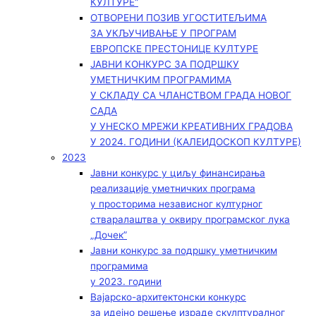
КУЛТУРЕ“
ОТВОРЕНИ ПОЗИВ УГОСТИТЕЉИМА
ЗА УКЉУЧИВАЊЕ У ПРОГРАМ
ЕВРОПСКЕ ПРЕСТОНИЦЕ КУЛТУРЕ
ЈАВНИ КОНКУРС ЗА ПОДРШКУ
УМЕТНИЧКИМ ПРОГРАМИМА
У СКЛАДУ СА ЧЛАНСТВОМ ГРАДА НОВОГ
САДА
У УНЕСКО МРЕЖИ КРЕАТИВНИХ ГРАДОВА
У 2024. ГОДИНИ (КАЛЕИДОСКОП КУЛТУРЕ)
2023
Јавни конкурс у циљу финансирања
реализације уметничких програма
у просторима независног културног
стваралаштва у оквиру програмског лука
„Дочек”
Јавни конкурс за подршку уметничким
програмима
у 2023. години
Вајарско-архитектонски конкурс
за идејно решење израде скулптуралног