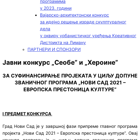
програмима
у 2023. години
Вајарско-архитектонски конкурс
за идејно решење израде скулптуралног
дела
у оквиру урбанистичког уређења Креативног
Дистрикта на Лиману
ПАРТНЕРИ И СПОНЗОРИ
Јавни конкурс „Сеобе” и „Хероине”
ЗА СУФИНАНСИРАЊЕ ПРОЈЕКАТА У ЦИЉУ ДОПУНЕ
ЗВАНИЧНОГ ПРОГРАМА „НОВИ САД 2021 –
ЕВРОПСКА ПРЕСТОНИЦА КУЛТУРЕ”
I ПРЕДМЕТ КОНКУРСА
Град Нови Сад је у завршној фази припреме главног програма
пројекта „Нови Сад 2021 – Европска престоница културе”. Овај