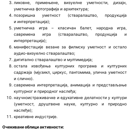
ликовне, примењене, визуелне уметности, дизајн,
уметничка фотографија и архитектура;
позоришна уметност (стваралаштво, продукција
и интерпретација);
уметничка игра – класичан балет, народна игра,
савремена игра (стваралаштво, продукција и
интерпретација);
манифестације везане за филмску уметност и остало
аудио-визуелно стваралаштво;
дигитално стваралаштво и мултимедија;
остала извођења културних програма и културних
садржаја (мјузикл, циркус, пантомима, улична уметност
и слично).
савремена интерпретација, анимација и представљање
културног и природног наслеђа;
научноистраживачке и едукативне делатности у култури
(уметност, друштвене науке, културно и природно
наслеђе);
креативне индустрије.
Очекивани облици активности: