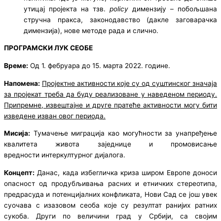
утицај пројекта на тзв.
policy
димензију – побољшана
стручна пракса, законодавство (дакле заговарачка
димензија), нове методе рада и слично.
ПРОГРАМСКИ ЛУК СЕОБЕ
Време:
Од 1. фебруара до 15. марта 2022. године.
Напомена:
Пројектне активности које су од суштинског значаја
за пројекат треба да буду реализоване у наведеном периоду.
Припремне, извештајне и друге пратеће активности могу бити
изведене изван овог периода.
Мисија:
Тумачење миграција као могућности за унапређење
квалитета живота заједнице и промовисање
вредности интеркултурног дијалога.
Концепт:
Данас, када избегличка криза широм Европе доноси
опасност од продубљивања расних и етничких стереотипа,
предрасуда и потенцијалних конфликата, Нови Сад се још увек
суочава с изазовом сеоба које су резултат ранијих ратних
сукоба. Други по величини град у Србији, са својим