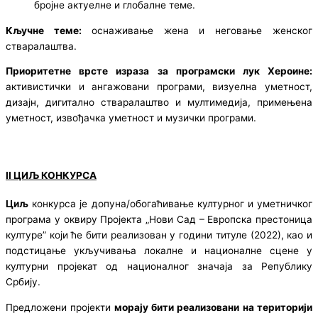
бројне актуелне и глобалне теме.
Кључне теме:
оснаживање жена и неговање женског
стваралаштва.
Приоритетне врсте израза за програмски лук Хероине:
активистички и ангажовани програми, визуелна уметност,
дизајн, дигитално стваралаштво и мултимедијa, примењена
уметност, извођачка уметност и музички програми.
II ЦИЉ КОНКУРСА
Циљ
конкурса је допуна/обогаћивање културног и уметничког
програма у оквиру Пројекта „Нови Сад – Европска престоница
културе” који ће бити реализован у години титуле (2022), као и
подстицање укључивања локалне и националне сцене у
културни пројекат од националног значаја за Републику
Србију.
Предложени пројекти
морају бити реализовани
на територији