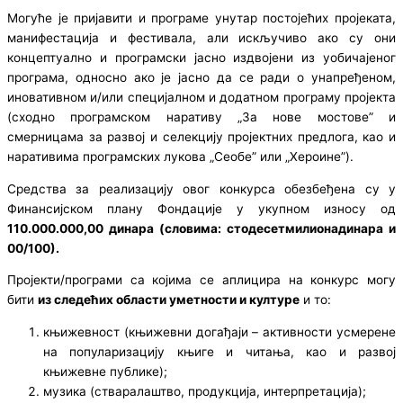
Могуће је пријавити и програме унутар постојећих пројеката,
манифестација и фестивала, али искључиво ако су они
концептуално и програмски јасно издвојени из уобичајеног
програма, односно ако је јасно да се ради о унапређеном,
иновативном и/или специјалном и додатном програму пројекта
(сходно програмском наративу „За нове мостове” и
смерницама за развој и селекцију пројектних предлога, као и
наративима програмских лукова „Сеобе” или „Хероине”).
Средства за реализацију овог конкурса обезбеђена су у
Финансијском плану Фондације у укупном износу од
110.000.000,00 динара (словима: стодесетмилионадинара и
00/100).
Пројекти/програми са којима се аплицира на конкурс могу
бити
из следећих области уметности и културе
и то:
књижевност (књижевни догађаји – активности усмерене
на популаризацију књиге и читања, као и развој
књижевне публике);
музика (стваралаштво, продукција, интерпретација);