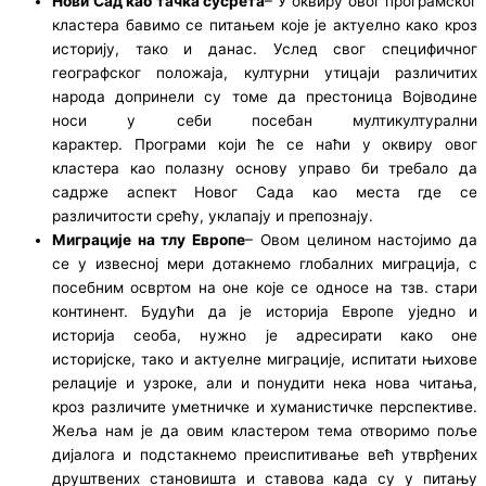
Нови Сад као тачка сусрета
– У оквиру овог програмског
кластера бавимо се питањем које је актуелно како кроз
историју, тако и данас. Услед свог специфичног
географског положаја, културни утицаји различитих
народа допринели су томе да престоница Војводине
носи у себи посебан мултикултурални
карактер. Програми који ће се наћи у оквиру овог
кластера као полазну основу управо би требало да
садрже аспект Новог Сада као места где се
различитости срећу, уклапају и препознају.
Миграције на тлу Европе
– Овом целином настојимо да
се у извесној мери дотакнемо глобалних миграција, с
посебним освртом на оне које се односе на тзв. стари
континент. Будући да је историја Европе уједно и
историја сеоба, нужно је адресирати како оне
историјске, тако и актуелне миграције, испитати њихове
релације и узроке, али и понудити нека нова читања,
кроз различите уметничке и хуманистичке перспективе.
Жеља нам је да овим кластером тема отворимо поље
дијалога и подстакнемо преиспитивање већ утврђених
друштвених становишта и ставова када су у питању