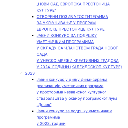
„НОВИ САД-ЕВРОПСКА ПРЕСТОНИЦА
КУЛТУРЕ“
ОТВОРЕНИ ПОЗИВ УГОСТИТЕЉИМА
ЗА УКЉУЧИВАЊЕ У ПРОГРАМ
ЕВРОПСКЕ ПРЕСТОНИЦЕ КУЛТУРЕ
ЈАВНИ КОНКУРС ЗА ПОДРШКУ
УМЕТНИЧКИМ ПРОГРАМИМА
У СКЛАДУ СА ЧЛАНСТВОМ ГРАДА НОВОГ
САДА
У УНЕСКО МРЕЖИ КРЕАТИВНИХ ГРАДОВА
У 2024. ГОДИНИ (КАЛЕИДОСКОП КУЛТУРЕ)
2023
Јавни конкурс у циљу финансирања
реализације уметничких програма
у просторима независног културног
стваралаштва у оквиру програмског лука
„Дочек”
Јавни конкурс за подршку уметничким
програмима
у 2023. години