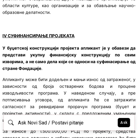
области културе, као организације и за обављање научно-
образовне делатности.
IV СУФИНАНСИРАЊЕ ПРОЈЕКАТА
У буџетској конструкцији пројекта апликант је у обавези да
представи укупну финансијску конструкцију по свим
изворима, а не само дела који се односи на суфинасирање од
стране Фондације
.
Апликанту може бити додељен и мањи износ од затраженог, у
зависности од броја остварених бодова и процене
изводљивости програма. У наведеном случају, а пре
потписивања уговора, од апликанта ће се затражити
сагласност за ревидирани прорачун програма (буџет и
пројектне активности), у складу с предложеним умањеним
износом.
За износе до 1.500.000,00 РСД по пројекту, средства
опредељена одлуком о избору корисника средстава ће бити