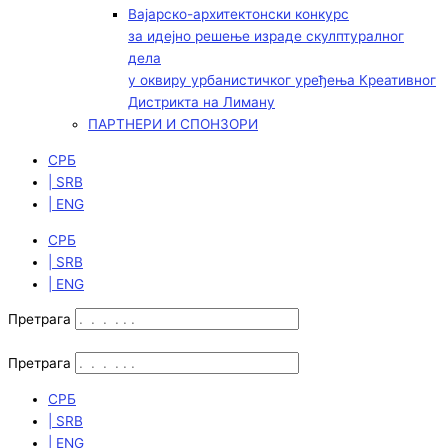
Вајарско-архитектонски конкурс
за идејно решење израде скулптуралног
дела
у оквиру урбанистичког уређења Креативног
Дистрикта на Лиману
ПАРТНЕРИ И СПОНЗОРИ
СРБ
| SRB
| ENG
СРБ
| SRB
| ENG
Претрага
Претрага
СРБ
| SRB
| ENG