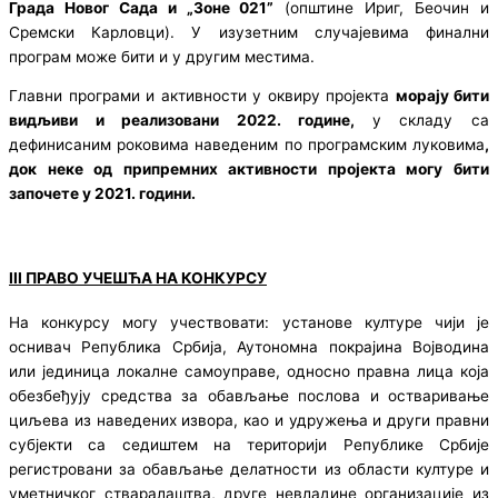
Града Новог Сада и „Зоне 021”
(општине Ириг, Беочин и
Сремски Карловци). У изузетним случајевима финални
програм може бити и у другим местима.
Главни програми и активности у оквиру пројекта
морају бити
видљиви и реализовани 2022. године,
у складу са
дефинисаним роковима наведеним по програмским луковима
,
док неке од припремних активности пројекта могу бити
започете у 2021. години.
III ПРАВО УЧЕШЋА НА КОНКУРСУ
На конкурсу могу учествовати: установе културе чији је
оснивач Република Србија, Аутономна покрајина Војводина
или јединица локалне самоуправе, односно правна лица која
обезбеђују средства за обављање послова и остваривање
циљева из наведених извора, као и удружења и други правни
субјекти са седиштем на територији Републике Србије
регистровани за обављање делатности из области културе и
уметничког стваралаштва, друге невладине организације из