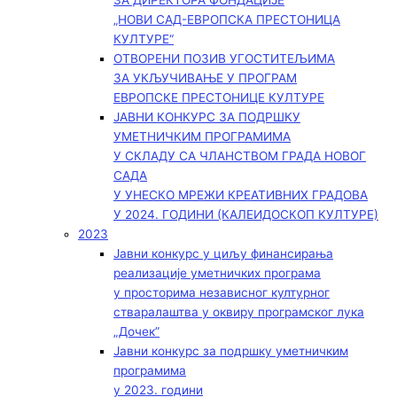
ЗА ДИРЕКТОРА ФОНДАЦИЈЕ
„НОВИ САД-ЕВРОПСКА ПРЕСТОНИЦА
КУЛТУРЕ“
ОТВОРЕНИ ПОЗИВ УГОСТИТЕЉИМА
ЗА УКЉУЧИВАЊЕ У ПРОГРАМ
ЕВРОПСКЕ ПРЕСТОНИЦЕ КУЛТУРЕ
ЈАВНИ КОНКУРС ЗА ПОДРШКУ
УМЕТНИЧКИМ ПРОГРАМИМА
У СКЛАДУ СА ЧЛАНСТВОМ ГРАДА НОВОГ
САДА
У УНЕСКО МРЕЖИ КРЕАТИВНИХ ГРАДОВА
У 2024. ГОДИНИ (КАЛЕИДОСКОП КУЛТУРЕ)
2023
Јавни конкурс у циљу финансирања
реализације уметничких програма
у просторима независног културног
стваралаштва у оквиру програмског лука
„Дочек”
Јавни конкурс за подршку уметничким
програмима
у 2023. години