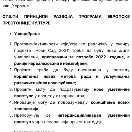
или „Хероине”.
ОПШТИ ПРИНЦИПИ РАЗВОЈА ПРОГРАМА ЕВРОПСКЕ
ПРЕСТОНИЦЕ КУЛТУРЕ
Унапређење
Програми/активности који/које се реализују у оквиру
пројекта „Нови Сад 2021” треба да буду нови и/или
унапређени,
припремани за потребе 2022. године, а
раније нереализовани и неизвођени;
Пројекти треба да буду иновативни у погледу
коришћења нових метода рада и укључивања
различите и/или нове публике;
Пројекти могу да подразумевају
нове
уметничке
приступе
у процесу стваралаштва;
Иновације могу да подразумевају
коришћење нових
технологија
;
Препоручује се
интердисциплинаран уметнички
приступ
у процесу развоја пројектних идеја.