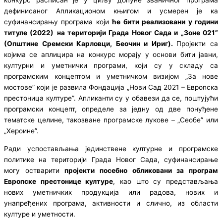
конкурс расписан је у циљу допуне званичног програма
дефинисаног Апликационом књигом и усмерен је ка
суфинансирању програма који
ће бити реализовани у години
титуле (2022)
на територији Града Новог Сада и „Зоне 021”
(Општине Сремски Карловци, Беочин и Ириг).
Пројекти са
којима се аплицира на конкурс морају у основи бити јавни,
културни и уметнички програми, који су у складу са
програмским концептом и уметничком визијом „За нове
мостове” који је развила Фондација „Нови Сад 2021 – Европска
престоница културе”. Апликанти су у обавези да се, поштујући
програмски концепт, определе за једну од две понуђене
тематске целине, такозване програмске лукове – „Сеобе” или
„Хероине”.
Ради успостављања јединствене културне и програмске
политике на територији Града Новог Сада, суфинансирање
могу остварити
пројекти посебно обликовани за програм
Европске престонице културе
, као што су представљања
нових уметничких продукција или радова, нових и
унапређених програма, активности и слично, из области
културе и уметности.