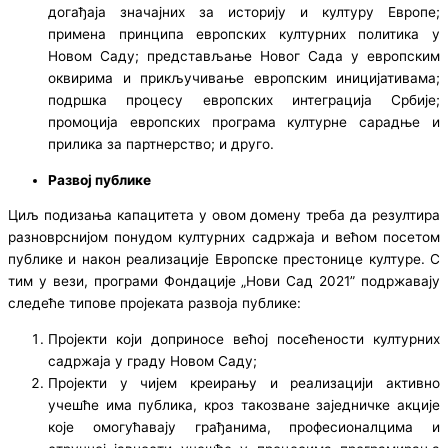
догађаја значајних за историју и културу Европе;
примена принципа европских културних политика у
Новом Саду; представљање Новог Сада у европским
оквирима и прикључивање европским иницијативама;
подршка процесу европских интеграција Србије;
промоција европских програма културне сарадње и
прилика за партнерство; и друго.
Развој публике
Циљ подизања капацитета у овом домену треба да резултира
разноврснијом понудом културних садржаја и већом посетом
публике и након реализације Европске престонице културе. С
тим у вези, програми Фондације „Нови Сад 2021” подржавају
следеће типове пројеката развоја публике:
Пројекти који доприносе већој посећености културних
садржаја у граду Новом Саду;
Пројекти у чијем креирању и реализацији активно
учешће има публика, кроз такозване заједничке акције
које омогућавају грађанима, професионалцима и