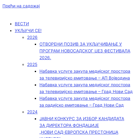
Пређи на садржај
ВЕСТИ
УКЉУЧИ СЕ!
2026
ОТВОРЕНИ ПОЗИВ ЗА УКЉУЧИВАЊЕ У
ПРОГРАМ НОВОСАДСКОГ ЏЕЗ ФЕСТИВАЛА
2026.
2025
Набавка услуге закупа медијског простора
за телевизијско емитовање – АП Војводинa
Набавка услуге закупа медијског простора
за телевизијско емитовање – Град Нови Сад
Набавка услуге закупа медијског простора
за радијско емитовање – Град Нови Сад
2024
ЈАВНИ КОНКУРС ЗА ИЗБОР КАНДИДАТА
ЗА ДИРЕКТОРА ФОНДАЦИЈЕ
„НОВИ САД-ЕВРОПСКА ПРЕСТОНИЦА