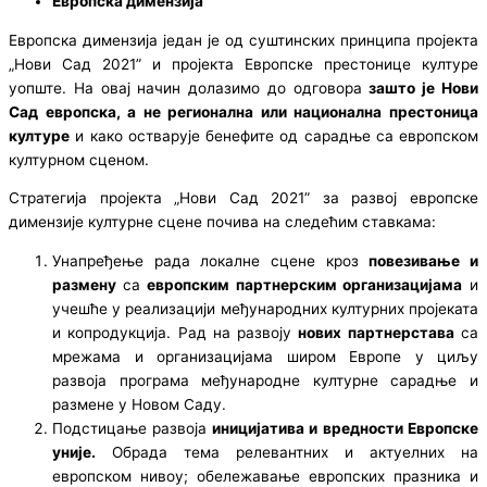
Европска димензија
Европска димензија један је од суштинских принципа пројекта
„Нови Сад 2021” и пројекта Европске престонице културе
уопште. На овај начин долазимо до одговора
зашто је Нови
Сад европска, а не регионална или национална престоница
културе
и како остварује бенефите од сарадње са европском
културном сценом.
Стратегија пројекта „Нови Сад 2021” за развој европске
димензије културне сцене почива на следећим ставкама:
Унапређење рада локалне сцене кроз
повезивање и
размену
са
европским партнерским организацијама
и
учешће у реализацији међународних културних пројеката
и копродукција. Рад на развоју
нових партнерстава
са
мрежама и организацијама широм Европе у циљу
развоја програма међународне културне сарадње и
размене у Новом Саду.
Подстицање развоја
иницијатива и вредности Европске
уније.
Обрада тема релевантних и актуелних на
европском нивоу; обележавање европских празника и