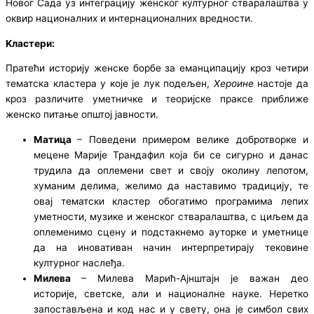
Новог Сада уз интеграцију женског културног стваралаштва у
оквир националних и интернационалних вредности.
Kластери
:
Пратећи историју женске борбе за еманципацију кроз четири
тематска кластера у које је лук подељен,
Хероине
настоје да
кроз различите уметничке и теоријске праксе приближе
женско питање општој јавности.
Mатица
– Поведени примером велике добротворке и
мецене Марије Трандафил која би се сигурно и данас
трудила да оплемени свет и своју околину лепотом,
хуманим делима, желимо да наставимо традицију, те
овај тематски кластер обогатимо програмима лепих
уметности, музике и женског стваралаштва, с циљем да
оплеменимо сцену и подстакнемо ауторке и уметнице
да на иновативан начин интерпретирају тековине
културног наслеђа.
Милева
– Милева Марић-Ајнштајн је важан део
историје, светске, али и националне науке. Неретко
запостављена и код нас и у свету, она је симбол свих