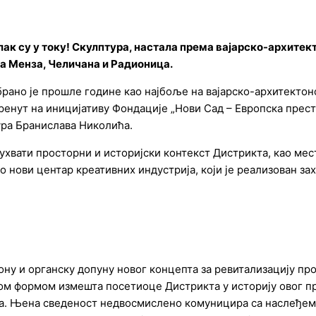
ак су у току! Скулптура, настала према вајарско-архит
та Менза, Челичана и Радионица.
рано је прошле године као најбоље на вајарско-архитектон
ренут на иницијативу Фондације „Нови Сад – Европска прест
ура Бранислава Николића.
ухвати просторни и историјски контекст Дистрикта, као ме
о нови центар креативних индустрија, који је реализован за
ну и органску допуну новог концепта за ревитализацију п
јом формом измешта посетиоце Дистрикта у историју овог 
а. Њена сведеност недвосмислено комуницира са наслеђем,