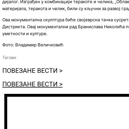
дијалог. Изграђен у комбинацији теракоте и челика, „Обл
материјала, теракота и челик, били су кључни за развој г
Ова монументална скулптура биће својеврсна тачка сусрета
Дистрикта. Овај монументални рад Бранислава Николића по
уметности и културе.
Фото: Владимир Величковић
Тагови:
ПОВЕЗАНЕ ВЕСТИ >
ПОВЕЗАНЕ ВЕСТИ >