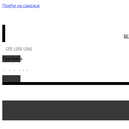
Пређи на садржај
ВЕ
СРБ
| SRB
| ENG
Претрага