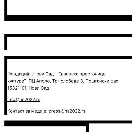
Фондација „Нови Сад – Европска престоница
културе” ПЦ Аполо, Трг слободе 3, Поштански фах
15321101, Нови Сад
info@ns2022.rs
Контакт за медије:
press@ns2022.rs