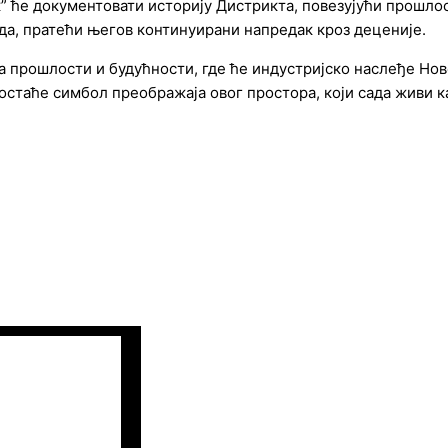
ак” ће документовати историју Дистрикта, повезујући прошл
рада, пратећи његов континуирани напредак кроз деценије.
 прошлости и будућности, где ће индустријско наслеђе Ново
стаће симбол преображаја овог простора, који сада живи к