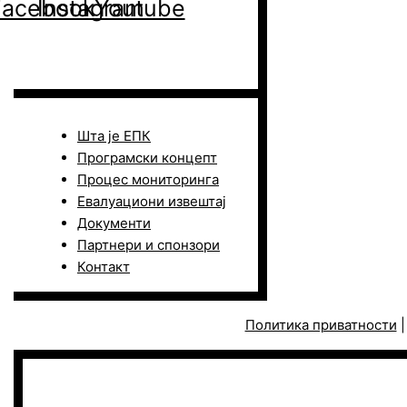
Facebook
Instagram
Youtube
Шта је ЕПК
Програмски концепт
Процес мониторинга
Евалуациони извештај
Документи
Партнери и спонзори
Контакт
Политика приватности