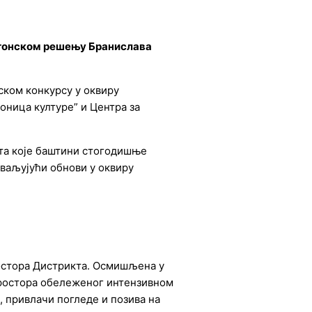
ектонском решењу Бранислава
ском конкурсу у оквиру
оница културе” и Центра за
ста које баштини стогодишње
хваљујући обнови у оквиру
ростора Дистрикта. Осмишљена у
простора обележеног интензивном
 привлачи погледе и позива на