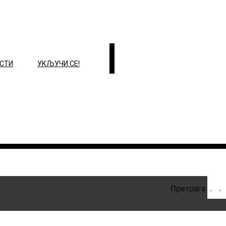
СТИ
УКЉУЧИ СЕ!
Претрага