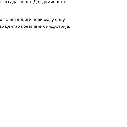
ост и садашњост. Два доминантна
г Сада добити нови сјај у срцу
ао центар креативних индустрија,