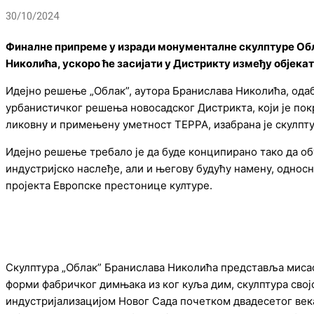
30/10/2024
Финалне припреме у изради монументалне скулптуре Обл
Николића, ускоро ће засијати у Дистрикту између објека
Идејно решење „Облак”, аутора Бранислава Николића, одаб
урбанистичког решења новосадског Дистрикта, који је пок
ликовну и примењену уметност ТЕРРА, изабрана је скулпт
Идејно решење требало је да буде конципирано тако да об
индустријско наслеђе, али и његову будућу намену, односн
пројекта Европске престонице културе.
Скулптура „Облак” Бранислава Николића представља мисао
форми фабричког димњака из ког куља дим, скулптура сво
индустријализацијом Новог Сада почетком двадесетог век