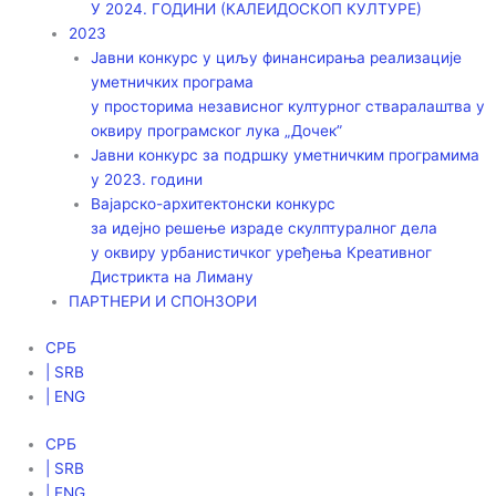
У 2024. ГОДИНИ (КАЛЕИДОСКОП КУЛТУРЕ)
2023
Јавни конкурс у циљу финансирања реализације
уметничких програма
у просторима независног културног стваралаштва у
оквиру програмског лука „Дочек”
Јавни конкурс за подршку уметничким програмима
у 2023. години
Вајарско-архитектонски конкурс
за идејно решење израде скулптуралног дела
у оквиру урбанистичког уређења Креативног
Дистрикта на Лиману
ПАРТНЕРИ И СПОНЗОРИ
СРБ
| SRB
| ENG
СРБ
| SRB
| ENG