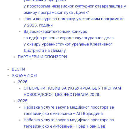
у просторима независног културног стваралаштва у
оквиру програмског лука „Дочек”
Јавни конкурс за подршку уметничким програмима
у 2023. години
Вајарско-архитектонски конкурс
за идејно решење израде скулптуралног дела
у оквиру урбанистичког уређења Креативног
Дистрикта на Лиману
ПАРТНЕРИ И СПОНЗОРИ
ВЕСТИ
УКЉУЧИ СЕ!
2026
ОТВОРЕНИ ПОЗИВ ЗА УКЉУЧИВАЊЕ У ПРОГРАМ
НОВОСАДСКОГ ЏЕЗ ФЕСТИВАЛА 2026.
2025
Набавка услуге закупа медијског простора за
телевизијско емитовање – АП Војводинa
Набавка услуге закупа медијског простора за
телевизијско емитовање – Град Нови Сад