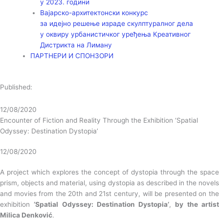
у 2023. години
Вајарско-архитектонски конкурс
за идејно решење израде скулптуралног дела
у оквиру урбанистичког уређења Креативног
Дистрикта на Лиману
ПАРТНЕРИ И СПОНЗОРИ
Published:
12/08/2020
Encounter of Fiction and Reality Through the Exhibition ‘Spatial
Odyssey: Destination Dystopia’
12/08/2020
A project which explores the concept of dystopia through the space
prism, objects and material, using dystopia as described in the novels
and movies from the 20th and 21st century, will be presented on the
exhibition
‘Spatial Odyssey: Destination Dystopia’
,
by the artis
Milica Denković
.