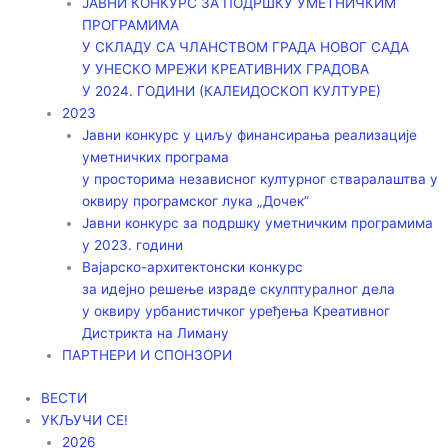
ЈАВНИ КОНКУРС ЗА ПОДРШКУ УМЕТНИЧКИМ
ПРОГРАМИМА
У СКЛАДУ СА ЧЛАНСТВОМ ГРАДА НОВОГ САДА
У УНЕСКО МРЕЖИ КРЕАТИВНИХ ГРАДОВА
У 2024. ГОДИНИ (КАЛЕИДОСКОП КУЛТУРЕ)
2023
Јавни конкурс у циљу финансирања реализације
уметничких програма
у просторима независног културног стваралаштва у
оквиру програмског лука „Дочек”
Јавни конкурс за подршку уметничким програмима
у 2023. години
Вајарско-архитектонски конкурс
за идејно решење израде скулптуралног дела
у оквиру урбанистичког уређења Креативног
Дистрикта на Лиману
ПАРТНЕРИ И СПОНЗОРИ
ВЕСТИ
УКЉУЧИ СЕ!
2026