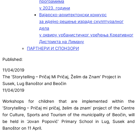
програмима
у 2023. години
Вајарско-архитектонски конкурс
за идејно решење израде скулптуралног
дела
у оквиру урбанистичког уређења Креативног
Дистрикта на Лиману
ПАРТНЕРИ И СПОНЗОРИ
Published:
11/04/2019
The ‘Storytelling – Pričaj Mi Pričaj, Želim da Znam’ Project in
Susek, Lug Banoštor and Beočin
11/04/2019
Workshops for children that are implemented within the
‘Storytelling – Pričaj mi pričaj, želim da znam’ project of the Centre
for Culture, Sports and Tourism of the municipality of Beočin, will
be held in ‘Jovan Popović’ Primary School in Lug, Susek and
Banoštor on 11 April.