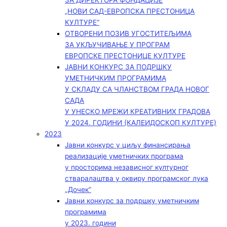
ЗА ДИРЕКТОРА ФОНДАЦИЈЕ
„НОВИ САД-ЕВРОПСКА ПРЕСТОНИЦА
КУЛТУРЕ“
ОТВОРЕНИ ПОЗИВ УГОСТИТЕЉИМА
ЗА УКЉУЧИВАЊЕ У ПРОГРАМ
ЕВРОПСКЕ ПРЕСТОНИЦЕ КУЛТУРЕ
ЈАВНИ КОНКУРС ЗА ПОДРШКУ
УМЕТНИЧКИМ ПРОГРАМИМА
У СКЛАДУ СА ЧЛАНСТВОМ ГРАДА НОВОГ
САДА
У УНЕСКО МРЕЖИ КРЕАТИВНИХ ГРАДОВА
У 2024. ГОДИНИ (КАЛЕИДОСКОП КУЛТУРЕ)
2023
Јавни конкурс у циљу финансирања
реализације уметничких програма
у просторима независног културног
стваралаштва у оквиру програмског лука
„Дочек”
Јавни конкурс за подршку уметничким
програмима
у 2023. години