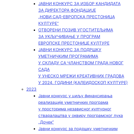
ЈАВНИ КОНКУРС ЗА ИЗБОР КАНДИДАТА
ЗА ДИРЕКТОРА ФОНДАЦИЈЕ
„НОВИ САД-ЕВРОПСКА ПРЕСТОНИЦА
КУЛТУРЕ“
ОТВОРЕНИ ПОЗИВ УГОСТИТЕЉИМА
ЗА УКЉУЧИВАЊЕ У ПРОГРАМ
ЕВРОПСКЕ ПРЕСТОНИЦЕ КУЛТУРЕ
ЈАВНИ КОНКУРС ЗА ПОДРШКУ
УМЕТНИЧКИМ ПРОГРАМИМА
У СКЛАДУ СА ЧЛАНСТВОМ ГРАДА НОВОГ
САДА
У УНЕСКО МРЕЖИ КРЕАТИВНИХ ГРАДОВА
У 2024. ГОДИНИ (КАЛЕИДОСКОП КУЛТУРЕ)
2023
Јавни конкурс у циљу финансирања
реализације уметничких програма
у просторима независног културног
стваралаштва у оквиру програмског лука
„Дочек”
Јавни конкурс за подршку уметничким