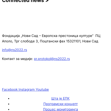
Connected news >
Фондација „Нови Сад – Европска престоница културе” ПЦ
Аполо, Трг слободе 3, Поштански фах 15321101, Нови Сад
info@ns2022.rs
Контакт за медије:
pr.protokol@ns2022.rs
Facebook
Instagram
Youtube
Шта је ЕПК
Програмски концепт
Процес мониторинга