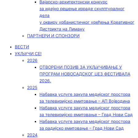
Вајарско-архитектонски конкурс
за идејно решење израде скулптуралног
дела
у оквиру урбанистичког уређења Креативног
Дистрикта на Лиману
ПАРТНЕРИ И СПОНЗОРИ
ВЕСТИ
УКЉУЧИ СЕ!
2026
ОТВОРЕНИ ПОЗИВ ЗА УКЉУЧИВАЊЕ У
ПРОГРАМ НОВОСАДСКОГ ЏЕЗ ФЕСТИВАЛА
2026.
2025
Набавка услуге закупа медијског простора
за телевизијско емитовање – АП Војводинa
Набавка услуге закупа медијског простора
за телевизијско емитовање – Град Нови Сад
Набавка услуге закупа медијског простора
за радијско емитовање – Град Нови Сад
2024