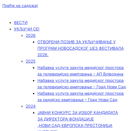
Пређи на садржај
ВЕСТИ
УКЉУЧИ СЕ!
2026
ОТВОРЕНИ ПОЗИВ ЗА УКЉУЧИВАЊЕ У
ПРОГРАМ НОВОСАДСКОГ ЏЕЗ ФЕСТИВАЛА
2026.
2025
Набавка услуге закупа медијског простора
за телевизијско емитовање – АП Војводинa
Набавка услуге закупа медијског простора
за телевизијско емитовање – Град Нови Сад
Набавка услуге закупа медијског простора
за радијско емитовање – Град Нови Сад
2024
ЈАВНИ КОНКУРС ЗА ИЗБОР КАНДИДАТА
ЗА ДИРЕКТОРА ФОНДАЦИЈЕ
„НОВИ САД-ЕВРОПСКА ПРЕСТОНИЦА