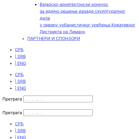
Вајарско-архитектонски конкурс
за идејно решење израде скулптуралног
дела
у оквиру урбанистичког уређења Креативног
Дистрикта на Лиману
ПАРТНЕРИ И СПОНЗОРИ
СРБ
| SRB
| ENG
СРБ
| SRB
| ENG
Претрага
Претрага
СРБ
| SRB
| ENG