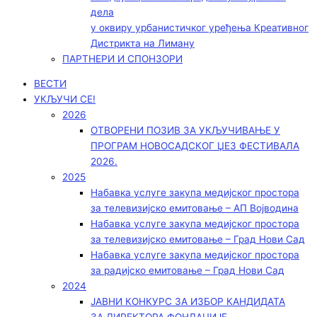
дела
у оквиру урбанистичког уређења Креативног
Дистрикта на Лиману
ПАРТНЕРИ И СПОНЗОРИ
ВЕСТИ
УКЉУЧИ СЕ!
2026
ОТВОРЕНИ ПОЗИВ ЗА УКЉУЧИВАЊЕ У
ПРОГРАМ НОВОСАДСКОГ ЏЕЗ ФЕСТИВАЛА
2026.
2025
Набавка услуге закупа медијског простора
за телевизијско емитовање – АП Војводинa
Набавка услуге закупа медијског простора
за телевизијско емитовање – Град Нови Сад
Набавка услуге закупа медијског простора
за радијско емитовање – Град Нови Сад
2024
ЈАВНИ КОНКУРС ЗА ИЗБОР КАНДИДАТА