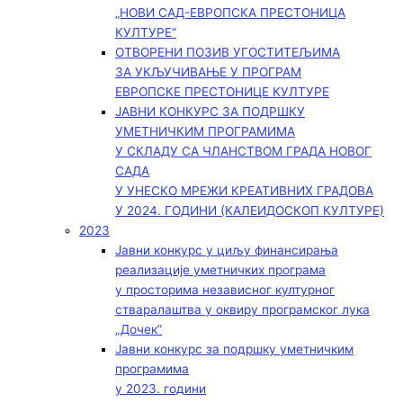
„НОВИ САД-ЕВРОПСКА ПРЕСТОНИЦА
КУЛТУРЕ“
ОТВОРЕНИ ПОЗИВ УГОСТИТЕЉИМА
ЗА УКЉУЧИВАЊЕ У ПРОГРАМ
ЕВРОПСКЕ ПРЕСТОНИЦЕ КУЛТУРЕ
ЈАВНИ КОНКУРС ЗА ПОДРШКУ
УМЕТНИЧКИМ ПРОГРАМИМА
У СКЛАДУ СА ЧЛАНСТВОМ ГРАДА НОВОГ
САДА
У УНЕСКО МРЕЖИ КРЕАТИВНИХ ГРАДОВА
У 2024. ГОДИНИ (КАЛЕИДОСКОП КУЛТУРЕ)
2023
Јавни конкурс у циљу финансирања
реализације уметничких програма
у просторима независног културног
стваралаштва у оквиру програмског лука
„Дочек”
Јавни конкурс за подршку уметничким
програмима
у 2023. години