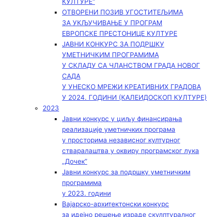
КУЛТУРЕ“
ОТВОРЕНИ ПОЗИВ УГОСТИТЕЉИМА
ЗА УКЉУЧИВАЊЕ У ПРОГРАМ
ЕВРОПСКЕ ПРЕСТОНИЦЕ КУЛТУРЕ
ЈАВНИ КОНКУРС ЗА ПОДРШКУ
УМЕТНИЧКИМ ПРОГРАМИМА
У СКЛАДУ СА ЧЛАНСТВОМ ГРАДА НОВОГ
САДА
У УНЕСКО МРЕЖИ КРЕАТИВНИХ ГРАДОВА
У 2024. ГОДИНИ (КАЛЕИДОСКОП КУЛТУРЕ)
2023
Јавни конкурс у циљу финансирања
реализације уметничких програма
у просторима независног културног
стваралаштва у оквиру програмског лука
„Дочек”
Јавни конкурс за подршку уметничким
програмима
у 2023. години
Вајарско-архитектонски конкурс
за идејно решење израде скулптуралног