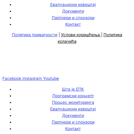
Евалуациони извештај
Документи
Партнери и спонзори
Контакт
Политика приватности
|
Услови коришћења
|
Политика
колачића
Facebook
Instagram
Youtube
Шта је ЕПК
Програмски концепт
Процес мониторинга
Евалуациони извештај
Документи
Партнери и спонзори
Контакт