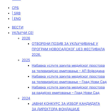
СРБ
| SRB
| ENG
ВЕСТИ
УКЉУЧИ СЕ!
2026
ОТВОРЕНИ ПОЗИВ ЗА УКЉУЧИВАЊЕ У
ПРОГРАМ НОВОСАДСКОГ ЏЕЗ ФЕСТИВАЛА
2026.
2025
Набавка услуге закупа медијског простора
за телевизијско емитовање – АП Војводинa
Набавка услуге закупа медијског простора
за телевизијско емитовање – Град Нови Сад
Набавка услуге закупа медијског простора
за радијско емитовање – Град Нови Сад
2024
ЈАВНИ КОНКУРС ЗА ИЗБОР КАНДИДАТА
ЗА ДИРЕКТОРА ФОНДАЦИЈЕ