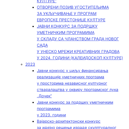
КУЛТУРЕ“
ОТВОРЕНИ ПОЗИВ УГОСТИТЕЉИМА
ЗА УКЉУЧИВАЊЕ У ПРОГРАМ
ЕВРОПСКЕ ПРЕСТОНИЦЕ КУЛТУРЕ
ЈАВНИ КОНКУРС ЗА ПОДРШКУ
УМЕТНИЧКИМ ПРОГРАМИМА
У СКЛАДУ СА ЧЛАНСТВОМ ГРАДА НОВОГ
САДА
У УНЕСКО МРЕЖИ КРЕАТИВНИХ ГРАДОВА
У 2024. ГОДИНИ (КАЛЕИДОСКОП КУЛТУРЕ)
2023
Јавни конкурс у циљу финансирања
реализације уметничких програма
у просторима независног културног
стваралаштва у оквиру програмског лука
„Дочек”
Јавни конкурс за подршку уметничким
програмима
у 2023. години
Вајарско-архитектонски конкурс
за идејно решење израде скулптуралног