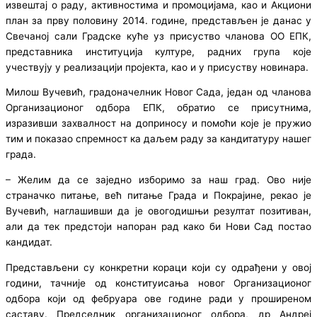
извештај о раду, активностима и промоцијама, као и Акциони
план за прву половину 2014. године, представљен је данас у
Свечаној сали Градске куће уз присуство чланова ОО ЕПК,
представника институција културе, радних група које
учествују у реализацији пројекта, као и у присуству новинара.
Милош Вучевић, градоначелник Новог Сада, један од чланова
Организационог одбора ЕПК, обратио се присутнима,
изразивши захвалност на доприносу и помоћи које је пружио
тим и показао спремност ка даљем раду за кандитатуру нашег
града.
– Желим да се заједно изборимо за наш град. Ово није
страначко питање, већ питање Града и Покрајине, рекао је
Вучевић, наглашивши да је овогодишњи резултат позитиван,
али да тек предстоји напоран рад како би Нови Сад постао
кандидат.
Представљени су конкретни кораци који су одрађени у овој
години, тачније од конституисања новог Организационог
одбора који од фебруара ове године ради у проширеном
саставу. Председник организационог одбора, др Андреј