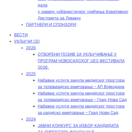
дела
у оквиру урбанистичког уређења Креативног
Дистрикта на Лиману
ПАРТНЕРИ И СПОНЗОРИ
ВЕСТИ
УКЉУЧИ СЕ!
2026
ОТВОРЕНИ ПОЗИВ ЗА УКЉУЧИВАЊЕ У
ПРОГРАМ НОВОСАДСКОГ ЏЕЗ ФЕСТИВАЛА
2026.
2025
Набавка услуге закупа медијског простора
за телевизијско емитовање – АП Војводинa
Набавка услуге закупа медијског простора
за телевизијско емитовање – Град Нови Сад
Набавка услуге закупа медијског простора
за радијско емитовање – Град Нови Сад
2024
ЈАВНИ КОНКУРС ЗА ИЗБОР КАНДИДАТА