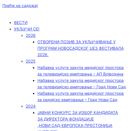
Пређи на садржај
ВЕСТИ
УКЉУЧИ СЕ!
2026
ОТВОРЕНИ ПОЗИВ ЗА УКЉУЧИВАЊЕ У
ПРОГРАМ НОВОСАДСКОГ ЏЕЗ ФЕСТИВАЛА
2026.
2025
Набавка услуге закупа медијског простора
за телевизијско емитовање – АП Војводинa
Набавка услуге закупа медијског простора
за телевизијско емитовање – Град Нови Сад
Набавка услуге закупа медијског простора
за радијско емитовање – Град Нови Сад
2024
ЈАВНИ КОНКУРС ЗА ИЗБОР КАНДИДАТА
ЗА ДИРЕКТОРА ФОНДАЦИЈЕ
„НОВИ САД-ЕВРОПСКА ПРЕСТОНИЦА