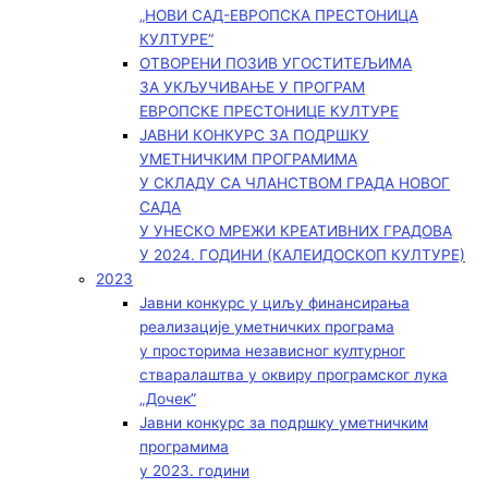
„НОВИ САД-ЕВРОПСКА ПРЕСТОНИЦА
КУЛТУРЕ“
ОТВОРЕНИ ПОЗИВ УГОСТИТЕЉИМА
ЗА УКЉУЧИВАЊЕ У ПРОГРАМ
ЕВРОПСКЕ ПРЕСТОНИЦЕ КУЛТУРЕ
ЈАВНИ КОНКУРС ЗА ПОДРШКУ
УМЕТНИЧКИМ ПРОГРАМИМА
У СКЛАДУ СА ЧЛАНСТВОМ ГРАДА НОВОГ
САДА
У УНЕСКО МРЕЖИ КРЕАТИВНИХ ГРАДОВА
У 2024. ГОДИНИ (КАЛЕИДОСКОП КУЛТУРЕ)
2023
Јавни конкурс у циљу финансирања
реализације уметничких програма
у просторима независног културног
стваралаштва у оквиру програмског лука
„Дочек”
Јавни конкурс за подршку уметничким
програмима
у 2023. години