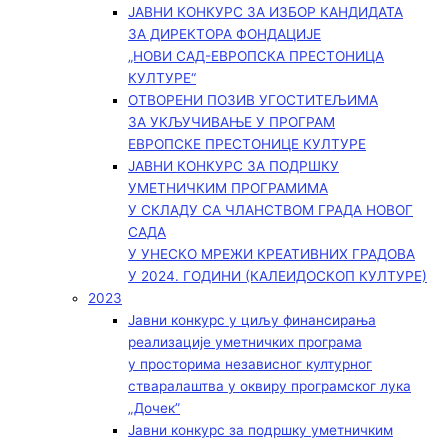
ЈАВНИ КОНКУРС ЗА ИЗБОР КАНДИДАТА
ЗА ДИРЕКТОРА ФОНДАЦИЈЕ
„НОВИ САД-ЕВРОПСКА ПРЕСТОНИЦА
КУЛТУРЕ“
ОТВОРЕНИ ПОЗИВ УГОСТИТЕЉИМА
ЗА УКЉУЧИВАЊЕ У ПРОГРАМ
ЕВРОПСКЕ ПРЕСТОНИЦЕ КУЛТУРЕ
ЈАВНИ КОНКУРС ЗА ПОДРШКУ
УМЕТНИЧКИМ ПРОГРАМИМА
У СКЛАДУ СА ЧЛАНСТВОМ ГРАДА НОВОГ
САДА
У УНЕСКО МРЕЖИ КРЕАТИВНИХ ГРАДОВА
У 2024. ГОДИНИ (КАЛЕИДОСКОП КУЛТУРЕ)
2023
Јавни конкурс у циљу финансирања
реализације уметничких програма
у просторима независног културног
стваралаштва у оквиру програмског лука
„Дочек”
Јавни конкурс за подршку уметничким