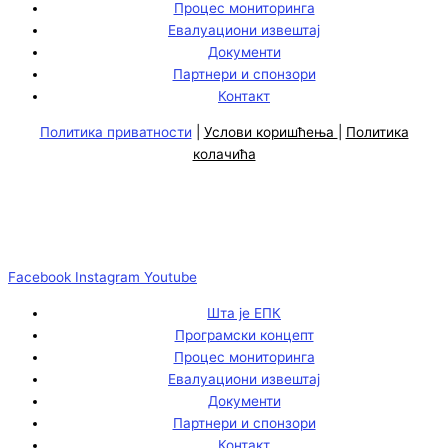
Процес мониторинга
Евалуациони извештај
Документи
Партнери и спонзори
Контакт
Политика приватности
|
Услови коришћења
|
Политика
колачића
Facebook
Instagram
Youtube
Шта је ЕПК
Програмски концепт
Процес мониторинга
Евалуациони извештај
Документи
Партнери и спонзори
Контакт