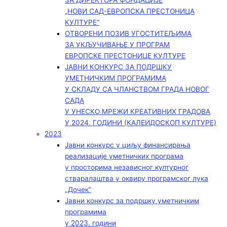
ЗА ДИРЕКТОРА ФОНДАЦИЈЕ
„НОВИ САД-ЕВРОПСКА ПРЕСТОНИЦА
КУЛТУРЕ“
ОТВОРЕНИ ПОЗИВ УГОСТИТЕЉИМА
ЗА УКЉУЧИВАЊЕ У ПРОГРАМ
ЕВРОПСКЕ ПРЕСТОНИЦЕ КУЛТУРЕ
ЈАВНИ КОНКУРС ЗА ПОДРШКУ
УМЕТНИЧКИМ ПРОГРАМИМА
У СКЛАДУ СА ЧЛАНСТВОМ ГРАДА НОВОГ
САДА
У УНЕСКО МРЕЖИ КРЕАТИВНИХ ГРАДОВА
У 2024. ГОДИНИ (КАЛЕИДОСКОП КУЛТУРЕ)
2023
Јавни конкурс у циљу финансирања
реализације уметничких програма
у просторима независног културног
стваралаштва у оквиру програмског лука
„Дочек”
Јавни конкурс за подршку уметничким
програмима
у 2023. години