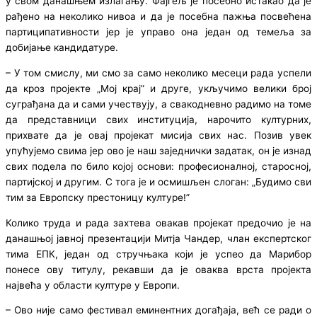
у свом данашњем излагању. Фајгељ је посебно истакао да је
рађено на неколико нивоа и да је посебна пажња посвећена
партиципативности јер је управо она један од темеља за
добијање кандидатуре.
– У том смислу, ми смо за само неколико месеци рада успели
да кроз пројекте „Мој крај” и друге, укључимо велики број
суграђана да и сами учествују, а свакодневно радимо на томе
да представници свих институција, нарочито културних,
прихвате да је овај пројекат мисија свих нас. Позив увек
упућујемо свима јер ово је наш заједнички задатак, он је изнад
свих подела по било којој основи: професионалној, старосној,
партијској и другим. С тога је и осмишљен слоган: „Будимо сви
тим за Европску престоницу културе!”
Колико труда и рада захтева овакав пројекат предочио је на
данашњој јавној презентацији Митја Чандер, члан експертског
тима ЕПК, један од стручњака који је успео да Марибор
понесе ову титулу, рекавши да је оваква врста пројекта
највећа у области културе у Европи.
– Ово није само фестивал еминентних догађаја, већ се ради о