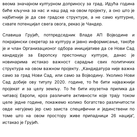
веома значајном културном доприносу за град. Идућа година
биће кључна за нас и наш рад на овом пројекту, а оно што је
најбитније је да све градске структуре, а не само културне,
схвате потенцијал свега овога, рекао је Чандер.
Славиша Грујић, потпредседник Владе АП Војводине и
покрајински секретар за културу и јавно информисање, такође
је и члан Организационог одбора иницијативе да се Нови Сад
кандидује за Европску престоницу културе, данас је
новинарима истакао важност сарадње свих политичких
структура на овом важном пројекту. „Кандидатура није важна
само за град Нови Сад, или само за Војводину. Уколико Нови
Сад добије ову титулу 2020. године, то ће бити најважнији
пројекат и за целу земљу. То ће бити изузетна прилика да
читавој Европи, кроз различите активности које трају током
целе једне године, покажемо колико богатство различитости
овде негујемо јер смо заиста специфични и јединствени по
томе што на овом простору живе припадници 26 нација“,
истакао је Грујић.