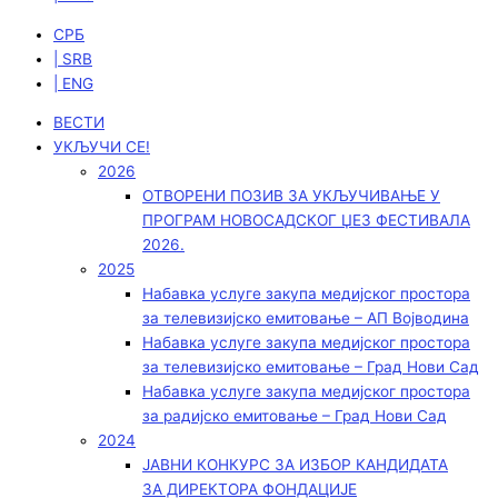
СРБ
| SRB
| ENG
ВЕСТИ
УКЉУЧИ СЕ!
2026
ОТВОРЕНИ ПОЗИВ ЗА УКЉУЧИВАЊЕ У
ПРОГРАМ НОВОСАДСКОГ ЏЕЗ ФЕСТИВАЛА
2026.
2025
Набавка услуге закупа медијског простора
за телевизијско емитовање – АП Војводинa
Набавка услуге закупа медијског простора
за телевизијско емитовање – Град Нови Сад
Набавка услуге закупа медијског простора
за радијско емитовање – Град Нови Сад
2024
ЈАВНИ КОНКУРС ЗА ИЗБОР КАНДИДАТА
ЗА ДИРЕКТОРА ФОНДАЦИЈЕ