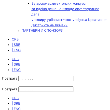
Вајарско-архитектонски конкурс
за идејно решење израде скулптуралног
дела
у оквиру урбанистичког уређења Креативног
Дистрикта на Лиману
ПАРТНЕРИ И СПОНЗОРИ
СРБ
| SRB
| ENG
СРБ
| SRB
| ENG
Претрага
Претрага
СРБ
| SRB
| ENG