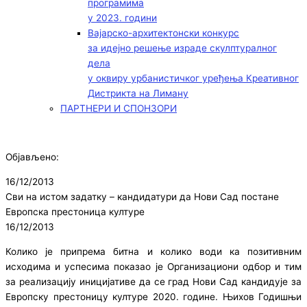
програмима
у 2023. години
Вајарско-архитектонски конкурс
за идејно решење израде скулптуралног
дела
у оквиру урбанистичког уређења Креативног
Дистрикта на Лиману
ПАРТНЕРИ И СПОНЗОРИ
Објављено:
16/12/2013
Сви на истом задатку – кандидатури да Нови Сад постане
Европска престоница културе
16/12/2013
Колико је припрема битна и колико води ка позитивним
исходима и успесима показао је Организациони одбор и тим
за реализацију иницијативе да се град Нови Сад кандидује за
Европску престоницу културе 2020. године. Њихов Годишњи