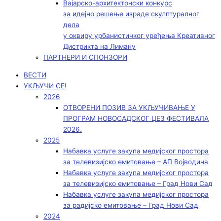
Вајарско-архитектонски конкурс
за идејно решење израде скулптуралног
дела
у оквиру урбанистичког уређења Креативног
Дистрикта на Лиману
ПАРТНЕРИ И СПОНЗОРИ
ВЕСТИ
УКЉУЧИ СЕ!
2026
ОТВОРЕНИ ПОЗИВ ЗА УКЉУЧИВАЊЕ У
ПРОГРАМ НОВОСАДСКОГ ЏЕЗ ФЕСТИВАЛА
2026.
2025
Набавка услуге закупа медијског простора
за телевизијско емитовање – АП Војводинa
Набавка услуге закупа медијског простора
за телевизијско емитовање – Град Нови Сад
Набавка услуге закупа медијског простора
за радијско емитовање – Град Нови Сад
2024