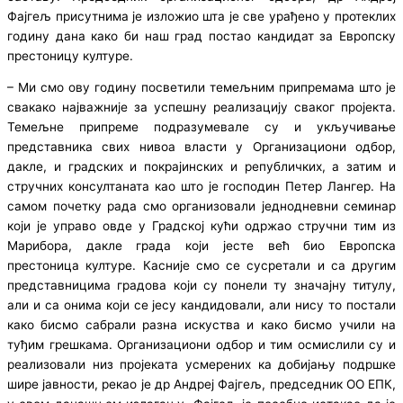
Фајгељ присутнима је изложио шта је све урађено у протеклих
годину дана како би наш град постао кандидат за Европску
престоницу културе.
– Ми смо ову годину посветили темељним припремама што је
свакако најважније за успешну реализацију сваког пројекта.
Темељне припреме подразумевале су и укључивање
представника свих нивоа власти у Организациони одбор,
дакле, и градских и покрајинских и републичких, а затим и
стручних консултаната као што је господин Петер Лангер. На
самом почетку рада смо организовали једнодневни семинар
који је управо овде у Градској кући одржао стручни тим из
Марибора, дакле града који јесте већ био Европска
престоница културе. Касније смо се сусретали и са другим
представницима градова који су понели ту значајну титулу,
али и са онима који се јесу кандидовали, али нису то постали
како бисмо сабрали разна искуства и како бисмо учили на
туђим грешкама. Организациони одбор и тим осмислили су и
реализовали низ пројекaта усмерених ка добијању подршке
шире јавности, рекао је др Андреј Фајгељ, председник ОО ЕПК,