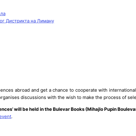
ела
ог Дистрикта на Лиману
esidences abroad and get a chance to cooperate with internationa
 organises discussions with the wish to make the process of sel
nces’ will be held in the Bulevar Books (Mihajlo Pupin Boulevar
event
.