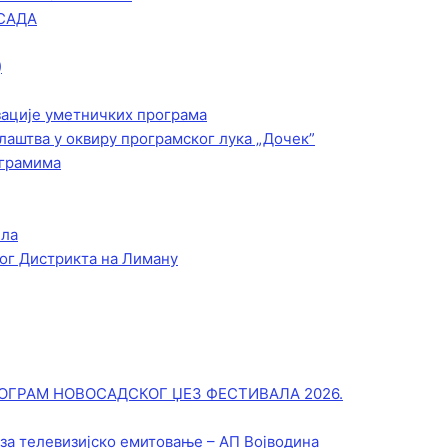
САДА
)
зације уметничких програма
лаштва у оквиру програмског лука „Дочек”
ограмима
ела
ог Дистрикта на Лиману
ОГРАМ НОВОСАДСКОГ ЏЕЗ ФЕСТИВАЛА 2026.
 за телевизијско емитовање – АП Војводинa