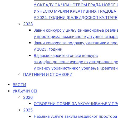
У СКЛАДУ СА ЧЛАНСТВОМ ГРАДА НОВОГ 
У УНЕСКО МРЕЖИ КРЕАТИВНИХ ГРАДОВА
У 2024. ГОДИНИ (КАЛЕИДОСКОП КУЛТУРЕ
2023
Јавни конкурс у циљу финансирања реали
у просторима независног културног ствара
Јавни конкурс за подршку уметничким пр
у 2023. години
Вајарско-архитектонски конкурс
за идејно решење израде скулптуралног д
у оквиру урбанистичког уређења Креативн
ПАРТНЕРИ И СПОНЗОРИ
ВЕСТИ
УКЉУЧИ СЕ!
2026
ОТВОРЕНИ ПОЗИВ ЗА УКЉУЧИВАЊЕ У ПР
2025
Набавка услуге закупа медијског простора