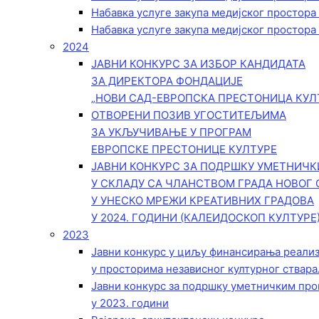
Набавка услуге закупа медијског простора
Набавка услуге закупа медијског простора
2024
ЈАВНИ КОНКУРС ЗА ИЗБОР КАНДИДАТА
ЗА ДИРЕКТОРА ФОНДАЦИЈЕ
„НОВИ САД-ЕВРОПСКА ПРЕСТОНИЦА КУЛ
ОТВОРЕНИ ПОЗИВ УГОСТИТЕЉИМА
ЗА УКЉУЧИВАЊЕ У ПРОГРАМ
ЕВРОПСКЕ ПРЕСТОНИЦЕ КУЛТУРЕ
ЈАВНИ КОНКУРС ЗА ПОДРШКУ УМЕТНИЧ
У СКЛАДУ СА ЧЛАНСТВОМ ГРАДА НОВОГ 
У УНЕСКО МРЕЖИ КРЕАТИВНИХ ГРАДОВА
У 2024. ГОДИНИ (КАЛЕИДОСКОП КУЛТУРЕ
2023
Јавни конкурс у циљу финансирања реали
у просторима независног културног ствара
Јавни конкурс за подршку уметничким пр
у 2023. години