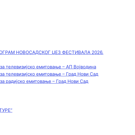
ОГРАМ НОВОСАДСКОГ ЏЕЗ ФЕСТИВАЛА 2026.
 за телевизијско емитовање – АП Војводинa
 за телевизијско емитовање – Град Нови Сад
 за радијско емитовање – Град Нови Сад
ТУРЕ“