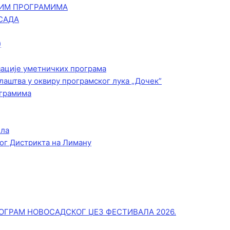
КИМ ПРОГРАМИМА
САДА
)
зације уметничких програма
лаштва у оквиру програмског лука „Дочек”
ограмима
ела
ог Дистрикта на Лиману
ОГРАМ НОВОСАДСКОГ ЏЕЗ ФЕСТИВАЛА 2026.