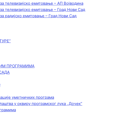
 за телевизијско емитовање – АП Војводинa
 за телевизијско емитовање – Град Нови Сад
 за радијско емитовање – Град Нови Сад
ТУРЕ“
КИМ ПРОГРАМИМА
САДА
)
зације уметничких програма
лаштва у оквиру програмског лука „Дочек”
ограмима