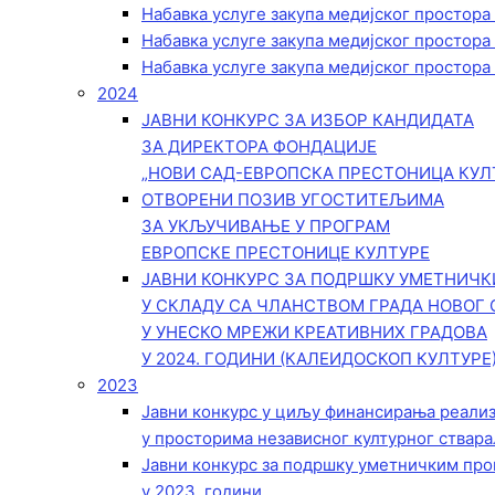
Набавка услуге закупа медијског простора
Набавка услуге закупа медијског простора
Набавка услуге закупа медијског простора
2024
ЈАВНИ КОНКУРС ЗА ИЗБОР КАНДИДАТА
ЗА ДИРЕКТОРА ФОНДАЦИЈЕ
„НОВИ САД-ЕВРОПСКА ПРЕСТОНИЦА КУЛ
ОТВОРЕНИ ПОЗИВ УГОСТИТЕЉИМА
ЗА УКЉУЧИВАЊЕ У ПРОГРАМ
ЕВРОПСКЕ ПРЕСТОНИЦЕ КУЛТУРЕ
ЈАВНИ КОНКУРС ЗА ПОДРШКУ УМЕТНИЧ
У СКЛАДУ СА ЧЛАНСТВОМ ГРАДА НОВОГ 
У УНЕСКО МРЕЖИ КРЕАТИВНИХ ГРАДОВА
У 2024. ГОДИНИ (КАЛЕИДОСКОП КУЛТУРЕ
2023
Јавни конкурс у циљу финансирања реали
у просторима независног културног ствара
Јавни конкурс за подршку уметничким пр
у 2023. години