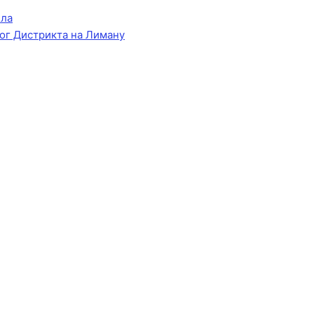
ела
ог Дистрикта на Лиману