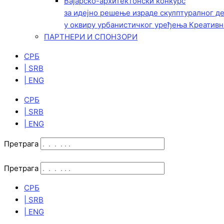
Вајарско-архитектонски конкурс
за идејно решење израде скулптуралног д
у оквиру урбанистичког уређења Креативн
ПАРТНЕРИ И СПОНЗОРИ
СРБ
| SRB
| ENG
СРБ
| SRB
| ENG
Претрага
Претрага
СРБ
| SRB
| ENG