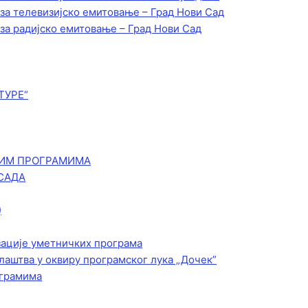
 за телевизијско емитовање – Град Нови Сад
 за радијско емитовање – Град Нови Сад
ТУРЕ“
КИМ ПРОГРАМИМА
САДА
)
зације уметничких програма
лаштва у оквиру програмског лука „Дочек”
ограмима