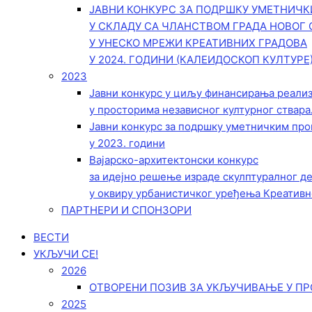
ЈАВНИ КОНКУРС ЗА ПОДРШКУ УМЕТНИЧ
У СКЛАДУ СА ЧЛАНСТВОМ ГРАДА НОВОГ 
У УНЕСКО МРЕЖИ КРЕАТИВНИХ ГРАДОВА
У 2024. ГОДИНИ (КАЛЕИДОСКОП КУЛТУРЕ
2023
Јавни конкурс у циљу финансирања реали
у просторима независног културног ствара
Јавни конкурс за подршку уметничким пр
у 2023. години
Вајарско-архитектонски конкурс
за идејно решење израде скулптуралног д
у оквиру урбанистичког уређења Креативн
ПАРТНЕРИ И СПОНЗОРИ
ВЕСТИ
УКЉУЧИ СЕ!
2026
ОТВОРЕНИ ПОЗИВ ЗА УКЉУЧИВАЊЕ У ПР
2025