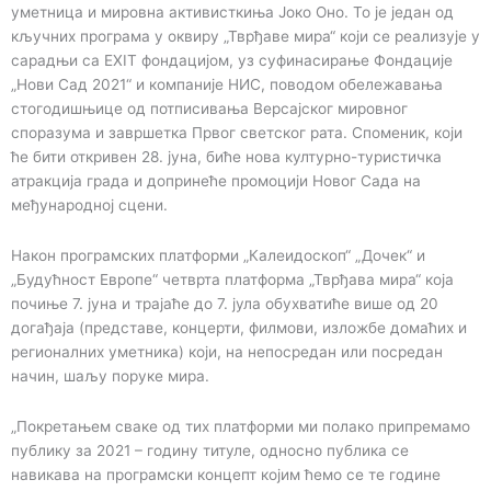
уметница и мировна активисткиња Јоко Оно. То је један од
кључних програма у оквиру „Тврђаве мира“ који се реализује у
сарадњи са EXIT фондацијом, уз суфинасирање Фондације
„Нови Сад 2021“ и компаније НИС, поводом обележавања
стогодишњице од потписивања Версајског мировног
споразума и завршетка Првог светског рата. Споменик, који
ће бити откривен 28. јуна, биће нова културно-туристичка
атракција града и допринеће промоцији Новог Сада на
међународној сцени.
Након програмских платформи „Калеидоскоп“ „Дочек“ и
„Будућност Европе“ четврта платформа „Тврђава мира“ која
почиње 7. јуна и трајаће до 7. јула обухватиће више од 20
догађаја (представе, концерти, филмови, изложбе домаћих и
регионалних уметника) који, на непосредан или посредан
начин, шаљу поруке мира.
„Покретањем сваке од тих платформи ми полако припремамо
публику за 2021 – годину титуле, односно публика се
навикава на програмски концепт којим ћемо се те године