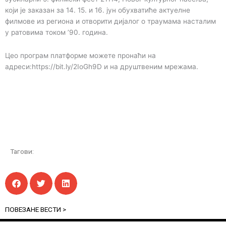
који је заказан за 14. 15. и 16. јун обухватиће актуелне
филмове из региона и отворити дијалог о траумама насталим
у ратовима током ’90. година.
Цео програм платформе можете пронаћи на
адреси:https://bit.ly/2IoGh9D и на друштвеним мрежама.
Тагови:
ПОВЕЗАНЕ ВЕСТИ >