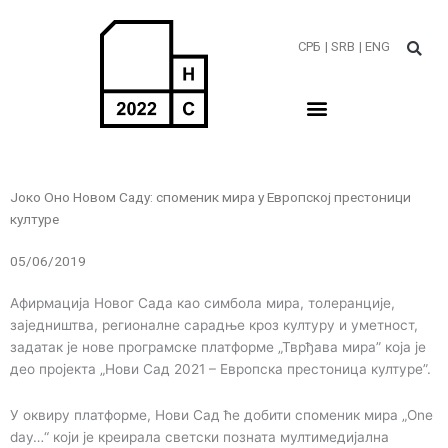
Пређи
на
СРБ
| SRB
| ENG
садржај
Јоко Оно Новом Саду: споменик мира у Европској престоници
културе
05/06/2019
Афирмација Новог Сада као симбола мира, толеранције,
заједништва, регионалне сарадње кроз културу и уметност,
задатак је нове програмске платформе „Тврђава мира” која је
део пројекта „Нови Сад 2021 – Европска престоница културе”.
У оквиру платформе, Нови Сад ће добити споменик мира „Оne
day…“ који је креирала светски позната мултимедијална