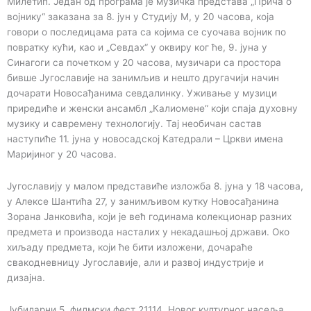
Милетић. Један од програма је музичка представа „Прича о
војнику“ заказана за 8. јун у Студију М, у 20 часова, која
говори о последицама рата са којима се суочава војник по
повратку кући, као и „Севдах“ у оквиру ког ће, 9. јуна у
Синагоги са почетком у 20 часова, музичари са простора
бивше Југославије на занимљив и нешто другачији начин
дочарати Новосађанима севдалинку. Уживање у музици
приредиће и женски ансамбл „Калиомене“ који спаја духовну
музику и савремену технологију. Тај необичан састав
наступиће 11. јуна у новосадској Катедрали – Цркви имена
Маријиног у 20 часова.
Југославију у малом представиће изложба 8. јуна у 18 часова,
у Алексе Шантића 27, у занимљивом кутку Новосађанина
Зорана Јанковића, који је већ годинама колекционар разних
предмета и производа насталих у некадашњој држави. Око
хиљаду предмета, који ће бити изложени, дочараће
свакодневницу Југославије, али и развој индустрије и
дизајна.
Јубиларни 5. филмски фест 21114, Новог културног насеља,