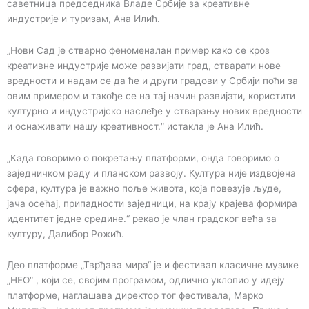
саветница председника Владе Србије за креативне
индустрије и туризам, Ана Илић.
„Нови Сад је стварно феноменалан пример како се кроз
креативне индустрије може развијати град, стварати нове
вредности и надам се да ће и други градови у Србији поћи за
овим примером и такође се на тај начин развијати, користити
културно и индустријско наслеђе у стварању нових вредности
и оснаживати нашу креативност.“ истакла је Ана Илић.
„Када говоримо о покретању платформи, онда говоримо о
заједничком раду и планском развоју. Култура није издвојена
сфера, култура је важно поље живота, која повезује људе,
јача осећај, припадности заједници, на крају крајева формира
идентитет једне средине.“ рекао је члан градског већа за
културу, Далибор Рожић.
Део платформе „Тврђава мира“ је и фестивал класичне музике
„НЕО“ , који се, својим програмом, одлично уклопио у идеју
платформе, наглашава директор тог фестивала, Марко