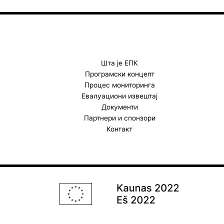
c
s
u
e
t
t
b
a
u
o
g
b
o
r
e
k
a
Шта је ЕПК
Програмски концепт
m
Процес мониторинга
Евалуациони извештај
Документи
Партнери и спонзори
Контакт