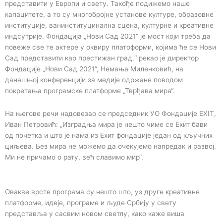
представити у Европи и свету. Такође подижемо наше
капацитете, а то су многобројне установе културе, образовне
институције, ванинституцинална сцена, културне и креативне
индсутрије. Фондација „Нови Сад 2021“ је мост који треба да
повеже све те актере у оквиру платоформи, којима ће се Нови
Сад представити као престижан град.“ рекао је директор
Фондације „Нови Сад 2021“, Немања Миленковић, на
данашњој конференцији за медије одржане поводом
покретања програмске платформе „Тврђава мира“.
На његове речи надовезао се председник УО Фондације ЕXIT,
Иван Петровић: „Изградња мира је нешто чиме се Еxит бави
од почетка и што је нама из Еxит фондације један од кључних
циљева. Без мира не можемо да очекујемо напредак и развој.
Ми не причамо о рату, већ славимо мир“.
Овакве врсте програма су нешто што, уз друге креативне
платформе, идеје, програме и људе Србију у свету
представља у сасвим новом светлу, како каже виша