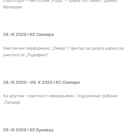
Скулптура – пиктограм „Рода“ – трајна поставка / Дамир
Малешев
28. IX 2020 / КС Свилара
Уметнички перформанс „Омаја“ / Центар за развој циркуске
уметности „Лудифико“
28. IX 2020 – 04. X 2020 / КС Свилара
Ка другом – уметност невидљивих / Удружење грађана
„Патрија“
29. IX 2020 / КС Буковац