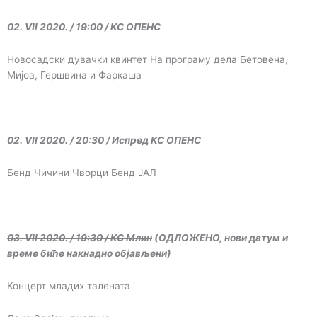
02. VII 2020. / 19:00 / КС ОПЕНС
Новосадски дувачки квинтет На програму дела Бетовена,
Мијоа, Гершвина и Фаркаша
02. VII 2020. / 20:30 / Испред КС ОПЕНС
Бенд Чичини Чворци Бенд ЈАЛ
03. VII 2020. / 19:30 / КС Млин
(ОДЛОЖЕНО,
нови датум и
време биће накнадно објављени)
Концерт младих талената