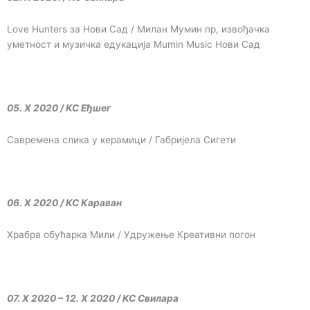
Love Hunters за Нови Сад / Милан Мумин пр, извођачка
уметност и музичка едукација Mumin Music Нови Сад
05. X 2020 / КС Еђшег
Савремена слика у керамици / Габријела Сигети
06. X 2020 / КС Караван
Храбра обућарка Мили / Удружење Креативни погон
07. X 2020 – 12. X 2020 / КС Свилара