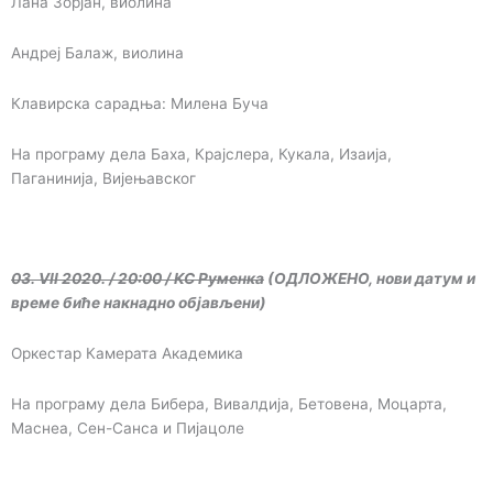
Лана Зорјан, виолина
Андреј Балаж, виолина
Клавирска сарадња: Милена Буча
На програму дела Баха, Крајслера, Кукала, Изаија,
Паганинија, Вијењавског
03. VII 2020. / 20:00 / КС Руменка
(ОДЛОЖЕНО, нови датум и
време биће накнадно објављени)
Оркестар Камерата Академика
На програму дела Бибера, Вивалдија, Бетовена, Моцарта,
Маснеа, Сен-Санса и Пијацоле