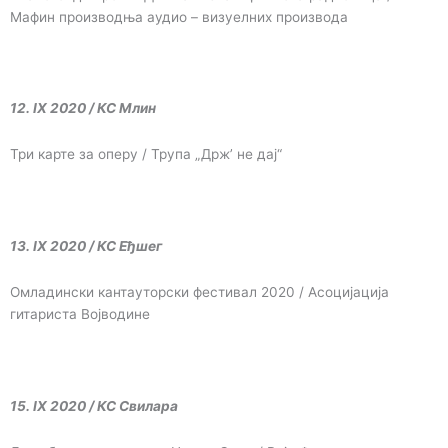
Мафин производња аудио – визуелних производа
12. IX 2020 / КС Млин
Три карте за оперу / Трупа „Држ’ не дај“
13. IX 2020 / КС Еђшег
Омладински кантауторски фестивал 2020 / Асоцијација
гитариста Војводине
15. IX 2020 / КС Свилара