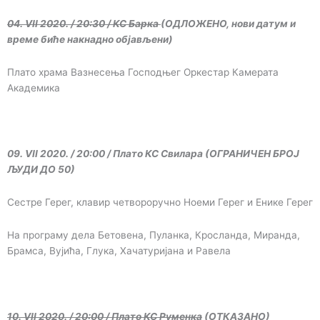
04. VII 2020. / 20:30 / КС Барка
(ОДЛОЖЕНО, нови датум и
време биће накнадно објављени)
Плато храма Вазнесења Господњег Оркестар Камерата
Академика
09. VII 2020. / 20:00 / Плато КС Свилара (ОГРАНИЧЕН БРОЈ
ЉУДИ ДО 50)
Сестре Герег, клавир четвороручно Ноеми Герег и Енике Герег
На програму дела Бетовена, Пуланка, Кросланда, Миранда,
Брамса, Вујића, Глука, Хачатуријана и Равела
10. VII 2020. / 20:00 / Плато КС Руменка
(ОТКАЗАНО)