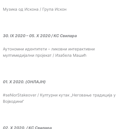
Музика од Искона / Група Искон
30. IX 2020 – 05. X 2020 / КС Свилара
Аутономни идентитети – ликовни интерактивни
мултимедијални пројекат / Изабела Машић
01. X 2020. (ОНЛАЈН)
#seNiorStakeover / Културни кутак „Неговање традиција у
Војводини“
02. X 2020. / КС Свилара