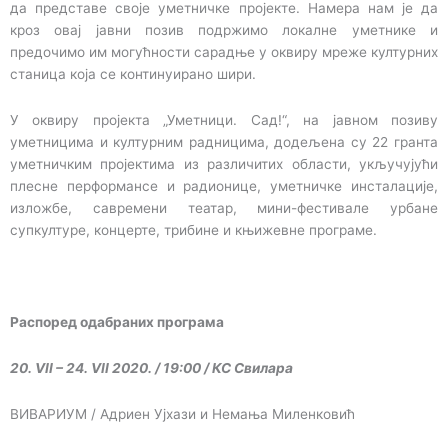
да представе своје уметничке пројекте. Намера нам је да
кроз овај јавни позив подржимо локалне уметнике и
предочимо им могућности сарадње у оквиру мреже културних
станица која се континуирано шири.
У оквиру пројекта „Уметници. Сад!“, на јавном позиву
уметницима и културним радницима, додељена су 22 гранта
уметничким пројектима из различитих области, укључујући
плесне перформансе и радионице, уметничке инсталације,
изложбе, савремени театар, мини-фестивале урбане
супкултуре, концерте, трибине и књижевне програме.
Распоред одабраних програма
20. VII – 24. VII 2020. / 19:00 / КС Свилара
ВИВАРИУМ / Адриен Ујхази и Немања Миленковић