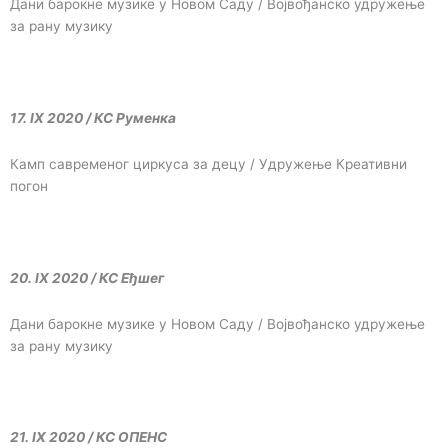
Дани барокне музике у Новом Саду / Војвођанско удружење
за рану музику
17. IX 2020 / КС Руменка
Камп савременог циркуса за децу / Удружење Креативни
погон
20. IX 2020 / КС Еђшег
Дани барокне музике у Новом Саду / Војвођанско удружење
за рану музику
21. IX 2020 / КС ОПЕНС