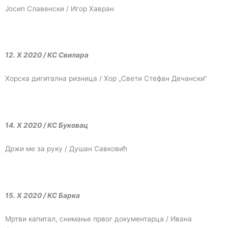
Јосип Славенски / Игор Хавран
12. X 2020 / КС Свилара
Хорска дигитална ризница / Хор „Свети Стефан Дечански“
14. X 2020 / КС Буковац
Држи ме за руку / Душан Савковић
15. X 2020 / КС Барка
Мртви капитал, снимање првог документарца / Ивана