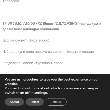
Топалског
11. VII 2020. / 20:00 / КС Еђшег
(ОДЛОЖЕНО, нови датум и
време биће накнадно објављени)
„Долче суоно” (Dolce suono)
Избор арија и соло песама за сопран, флауту и клавир
Радослава Воргић Журжован, сопран
Петар Поповић, флаута
We are using cookies to give you the best experience on our
website.
Александар Ђермановић, клавир
You can find out more about which cookies we are using or
switch them off in
settings
.
На програму дела Хендла, Баха, Телемана, Бетовена,
Accept
Reject
Settings
Дебисија, Офенбаха и Равела