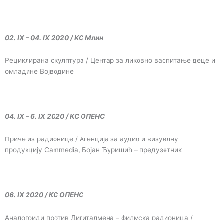
02. IX – 04. IX 2020 / КС Млин
Рециклирана скулптура / Центар за ликовно васпитање деце и
омладине Војводине
04. IX – 6. IX 2020 / КС ОПЕНС
Приче из радионице / Агенција за аудио и визуелну
продукцију Cammedia, Бојан Ђуришић – предузетник
06. IX 2020 / КС ОПЕНС
Аналогоиди против Дигиталмена – филмска радионица /