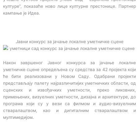
културе”, показаће ново лице културне престонице. Партнер
кампање је Идеа.
Јавни конкурс за јачање локалне уметничке сцене
Након завршеног Јавног конкурса за јачање локалне
уметничке сцене опредељена су средства за 42 пројекта који
ће бити реализовани у Новом Саду. Одабрани пројекти
представљају палету најразличитијих уметничких области, од
сценских и извођачких уметности, преко ликовних,
примењених, визуелних уметности, дизајна и архитектуре, до
програма који су у вези са филмом и аудио-визуелним
стваралаштвом, као и дигиталним стваралаштвом и
мултимедијом.