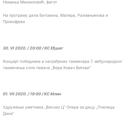
Немања Михаиловић, фагот
На програму дела Бетовена, Малера, Рахмањинова и
Прокофјева
30. VI 2020. / 20:00 / КС Eђшег
Концерт победника и награђених такмичара 7. међународног
такмичења соло певача „Вера Ковач Виткаи”
01. VII 2020. / 19:00 / КС Млин
Удружење уметника „Високо Ц” Опера за децу „Пчелица
Дана”