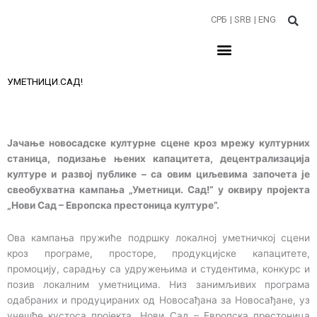
Пређи
СРБ
| SRB
| ENG
на
садржај
УМЕТНИЦИ.САД!
Јачање новосадске културне сцене кроз мрежу културних
станица, подизање њених капацитета, децентрализација
културе и развој публике – са овим циљевима започета је
свеобухватна кампања „Уметници. Сад!” у оквиру пројекта
„Нови Сад – Европска престоница културе”.
Ова кампања пружиће подршку локалној уметничкој сцени
кроз програме, просторе, продукцијске капацитете,
промоцију, сарадњу са удружењима и студентима, конкурс и
позив локалним уметницима. Низ занимљивих програма
одабраних и продуцираних од Новосађана за Новосађане, уз
учешће кустоса пројекта „Нови Сад – Европска престоница