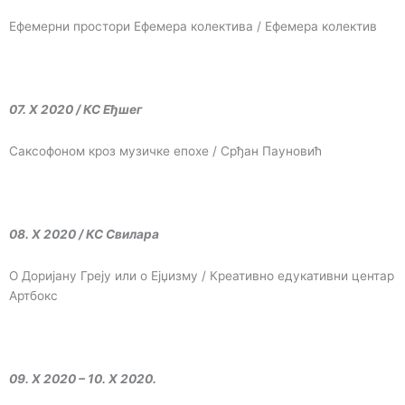
Ефемерни простори Ефемера колектива / Ефемера колектив
07. X 2020 / КС Еђшег
Саксофоном кроз музичке епохе / Срђан Пауновић
08. X 2020 / КС Свилара
О Доријану Греју или о Ејџизму / Креативно едукативни центар
Артбокс
09. X 2020 – 10. X 2020.