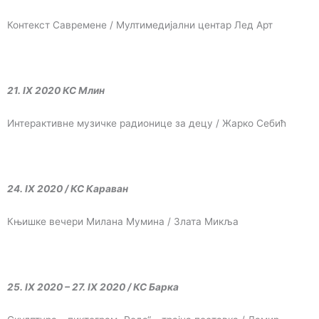
Контекст Савремене / Мултимедијални центар Лед Арт
21. IX 2020 КС Млин
Интерактивне музичке радионице за децу / Жарко Себић
24. IX 2020 / КС Караван
Књишке вечери Милана Мумина / Злата Микља
25. IX 2020 – 27. IX 2020 / КС Барка