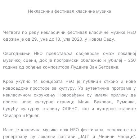
Некласични фестивал класичне музике
Четврти по реду некласични фестивал класичне музике НЕО
одржан је од 29. јуна до 18. јула 2020. у Новом Саду.
Овогодишњи НЕО представља својеврсан омаж локалној
музичкој сцени, док je програмски обележиo и јубилеј – 250
година од рођења композитора Лудвига Ван Бетовена.
Кроз укупно 14 концерата НЕО je публици откриo и нове
новосадске просторе за културу. Уз аутентичне програме у
некласичном окружењу Новосађани су имали прилику да
посете нове културне станице Млин, Буковац, Руменка,
будућу културну станицу ОПЕНС, као и културне станице
Свилара и Еђшег.
Иако је класична музика срж НЕО фестивала, освежење на
репертоару су локални састави „ЈАЛ” и „Чичини Чворци”.