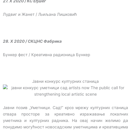
27. X 2020 / КС Еђшег
Лудвиг и Жанет / Љиљана Лишковић
28. X 2020 / СКЦНС Фабрика
Бункер фест / Креативна радионица Бункер
Јавни конкурс културних станица
Јавни позив „Уметници. Сад!” кроз мрежу културних станица
отвара просторе за креативно изражавање локалних
уметника и културних радника. На овај начин желимо да
понудимо могућност новосадским уметницима и креативцима