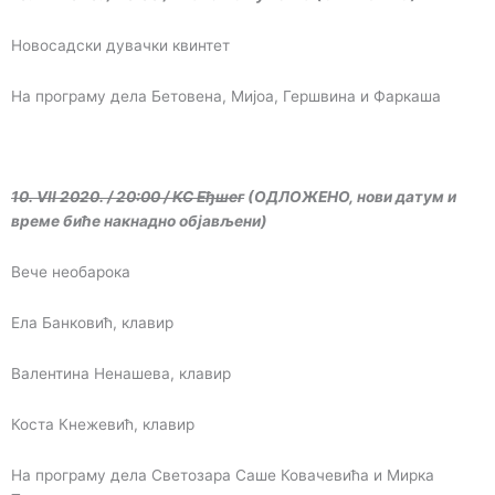
Новосадски дувачки квинтет
На програму дела Бетовена, Мијоа, Гершвина и Фаркаша
10. VII 2020. / 20:00 / КС Еђшег
(ОДЛОЖЕНО, нови датум и
време биће накнадно објављени)
Вече необарока
Ела Банковић, клавир
Валентина Ненашева, клавир
Коста Кнежевић, клавир
На програму дела Светозара Саше Ковачевића и Мирка