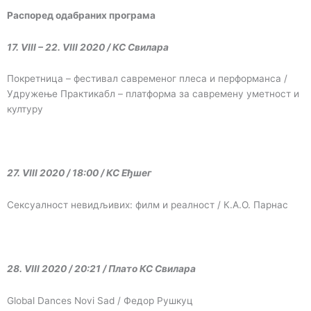
Распоред одабраних програма
17. VIII – 22. VIII 2020 / КС Свилара
Покретница – фестивал савременог плеса и перформанса /
Удружење Практикабл – платформа за савремену уметност и
културу
27. VIII 2020 / 18:00 / КС Еђшег
Сексуалност невидљивих: филм и реалност / К.А.О. Парнас
28. VIII 2020 / 20:21 / Плато КС Свилара
Global Dances Novi Sad / Федор Рушкуц