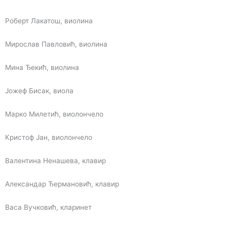
Роберт Лакатош, виолина
Мирослав Павловић, виолина
Мина Ђекић, виолина
Јожеф Бисак, виола
Марко Милетић, виолончело
Кристоф Јан, виолончело
Валентина Ненашева, клавир
Александар Ђермановић, клавир
Васа Вучковић, кларинет