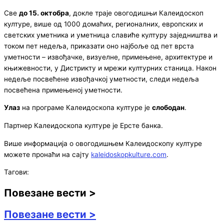
Све
до 15. октобра
, докле траје овогодишњи Калеидоскоп
културе, више од 1000 домаћих, регионалних, европских и
светских уметника и уметница славиће културу заједништва и
током пет недеља, приказати оно најбоље од пет врста
уметности – извођачке, визуелне, примењене, архитектуре и
књижевности, у Дистрикту и мрежи културних станица. Након
недеље посвећене извођачкој уметности, следи недеља
посвећена примењеној уметности.
Улаз
на програме Калеидоскопа културе је
слободан
.
Партнер Калеидоскопа културе је Ерсте банка.
Више информација о овогодишњем Калеидоскопу културе
можете пронаћи на сајту
kaleidoskopkulture.com
.
Тагови:
Повезане вести >
Повезане вести >