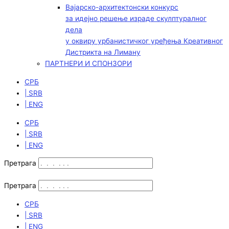
Вајарско-архитектонски конкурс
за идејно решење израде скулптуралног
дела
у оквиру урбанистичког уређења Креативног
Дистрикта на Лиману
ПАРТНЕРИ И СПОНЗОРИ
СРБ
| SRB
| ENG
СРБ
| SRB
| ENG
Претрага
Претрага
СРБ
| SRB
| ENG