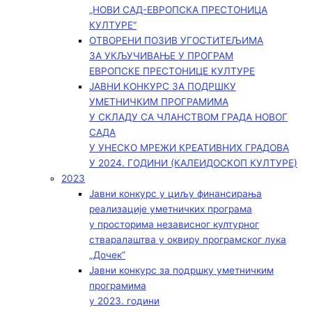
„НОВИ САД-ЕВРОПСКА ПРЕСТОНИЦА
КУЛТУРЕ“
ОТВОРЕНИ ПОЗИВ УГОСТИТЕЉИМА
ЗА УКЉУЧИВАЊЕ У ПРОГРАМ
ЕВРОПСКЕ ПРЕСТОНИЦЕ КУЛТУРЕ
ЈАВНИ КОНКУРС ЗА ПОДРШКУ
УМЕТНИЧКИМ ПРОГРАМИМА
У СКЛАДУ СА ЧЛАНСТВОМ ГРАДА НОВОГ
САДА
У УНЕСКО МРЕЖИ КРЕАТИВНИХ ГРАДОВА
У 2024. ГОДИНИ (КАЛЕИДОСКОП КУЛТУРЕ)
2023
Јавни конкурс у циљу финансирања
реализације уметничких програма
у просторима независног културног
стваралаштва у оквиру програмског лука
„Дочек”
Јавни конкурс за подршку уметничким
програмима
у 2023. години