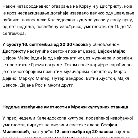
Након четвородневног отварања на Корзу и у Дистрикту, које
је кроз несвакидашње догађаје изазвало велико одушевљење
публике, новосадски Калеидоскоп културе улази у своју прву,
од пет недеља, посвећену извођачкој уметности, од 11. до 17.
септембра.
У
суботу 16. септембра од 20:30 часова
у обновљеном
Дистрикту
наступиће светски познат џезер,
Џејсон Мајлс
.
Џејсон Мајлс један је од најпознатијих џез музичара и освајач
је престижне Греми награде. Током своје каријере сарађивао
је са многобројним познатим музичарима као што су Мајлс
Дејвис, Маркус Милер, Лутер Вандрос, Витни Хјустон, Мајкл
Џексон, Дајана Рос и многи други.
Недеља извођачке уметности у Мрежи културних станица
У првој недељи Калеидоскопа културе, посвећеној извођачкој
уметности, виртуоз на виолини светске славе
Стефан
Миленковић
, наступиће
12. септембра од 20 часова
заједно