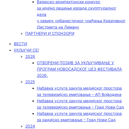
Вајарско-архитектонски конкурс
за идејно решење израде скулптуралног
дела
у оквиру урбанистичког уређења Креативног
Дистрикта на Лиману
ПАРТНЕРИ И СПОНЗОРИ
ВЕСТИ
УКЉУЧИ СЕ!
2026
ОТВОРЕНИ ПОЗИВ ЗА УКЉУЧИВАЊЕ У
ПРОГРАМ НОВОСАДСКОГ ЏЕЗ ФЕСТИВАЛА
2026.
2025
Набавка услуге закупа медијског простора
за телевизијско емитовање – АП Војводинa
Набавка услуге закупа медијског простора
за телевизијско емитовање – Град Нови Сад
Набавка услуге закупа медијског простора
за радијско емитовање – Град Нови Сад
2024