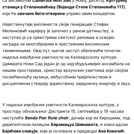
са ансамблом
Camerata
Novi
Sad
у новој, десетој,
Културној
станици у Степановићеву (Војводе Степе Степановића 111)
,
која ће
свечано бити отворена
управо овим концертом.
Најистакнутији виолиниста своје генерације Стефан
Миленковић каријеру је започео у раном детињству, а
наступао је са оркестрима светског реномеа и освојио
награде на многобројним и престижним виолинским
такмичењима. Овај пут, његов наступ обележиће почетак
недеље извођачке уметности на Калеидоскопу културе.
Цамерата Нови Сад један је од најузбудљивијих ансамбала на
нашим просторима, оркестар врхунских уметника који својом
посвећеношћу музици, међусобним пријатељством и
дисциплином стварају јединствену заједничку енергију и звук.
У недељи извођачке уметности Калеидоскопа културе, у
простору обновљеног Дистрикта 15. септембра у 19 часова
наступиће
Senda
Pan
flute
choir
, дечији хор из Хирошиме, под
диригентском палицом
Хиромицуа Шимамота
, и новосадски
Бајићеви славуји
, које је основала и предводи
Ана Ковачић
.