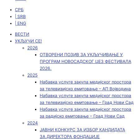
СРБ
| SRB
| ENG
ВЕСТИ
УКЉУЧИ СЕ!
2026
ОТВОРЕНИ ПОЗИВ ЗА УКЉУЧИВАЊЕ У
ПРОГРАМ НОВОСАДСКОГ ЏЕЗ ФЕСТИВАЛА
2026.
2025
Набавка услуге закупа медијског простора
за телевизијско емитовање – АП Војводинa
Набавка услуге закупа медијског простора
за телевизијско емитовање – Град Нови Сад
Набавка услуге закупа медијског простора
за радијско емитовање – Град Нови Сад
2024
ЈАВНИ КОНКУРС ЗА ИЗБОР КАНДИДАТА
ЗА ДИРЕКТОРА ФОНДАЦИЈЕ