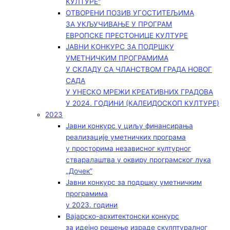
КУЛТУРЕ“
ОТВОРЕНИ ПОЗИВ УГОСТИТЕЉИМА
ЗА УКЉУЧИВАЊЕ У ПРОГРАМ
ЕВРОПСКЕ ПРЕСТОНИЦЕ КУЛТУРЕ
ЈАВНИ КОНКУРС ЗА ПОДРШКУ
УМЕТНИЧКИМ ПРОГРАМИМА
У СКЛАДУ СА ЧЛАНСТВОМ ГРАДА НОВОГ
САДА
У УНЕСКО МРЕЖИ КРЕАТИВНИХ ГРАДОВА
У 2024. ГОДИНИ (КАЛЕИДОСКОП КУЛТУРЕ)
2023
Јавни конкурс у циљу финансирања
реализације уметничких програма
у просторима независног културног
стваралаштва у оквиру програмског лука
„Дочек”
Јавни конкурс за подршку уметничким
програмима
у 2023. години
Вајарско-архитектонски конкурс
за идејно решење израде скулптуралног