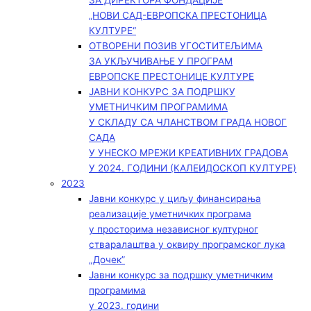
ЗА ДИРЕКТОРА ФОНДАЦИЈЕ
„НОВИ САД-ЕВРОПСКА ПРЕСТОНИЦА
КУЛТУРЕ“
ОТВОРЕНИ ПОЗИВ УГОСТИТЕЉИМА
ЗА УКЉУЧИВАЊЕ У ПРОГРАМ
ЕВРОПСКЕ ПРЕСТОНИЦЕ КУЛТУРЕ
ЈАВНИ КОНКУРС ЗА ПОДРШКУ
УМЕТНИЧКИМ ПРОГРАМИМА
У СКЛАДУ СА ЧЛАНСТВОМ ГРАДА НОВОГ
САДА
У УНЕСКО МРЕЖИ КРЕАТИВНИХ ГРАДОВА
У 2024. ГОДИНИ (КАЛЕИДОСКОП КУЛТУРЕ)
2023
Јавни конкурс у циљу финансирања
реализације уметничких програма
у просторима независног културног
стваралаштва у оквиру програмског лука
„Дочек”
Јавни конкурс за подршку уметничким
програмима
у 2023. години