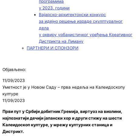
програмима
у 2023. години
Вајарско-архитектонски конкурс
за идејно решење израде скулптуралног
дела
у оквиру урбанистичког уређења Креативног
Дистрикта на Лиману
ПАРТНЕРИ И СПОНЗОРИ
Објављено:
11/09/2023
Уметност је у Новом Саду – прва недеља на Калеидоскопу
културе
11/09/2023
Први пут у Србији добитник Гремија, виртуоз на виолини,
најпознатији дечији јапански хор и други стижу на шести
Калеидоскоп културе, у мрежу културних станица и
Дистрикт.