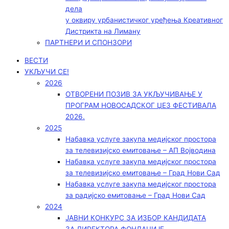
дела
у оквиру урбанистичког уређења Креативног
Дистрикта на Лиману
ПАРТНЕРИ И СПОНЗОРИ
ВЕСТИ
УКЉУЧИ СЕ!
2026
ОТВОРЕНИ ПОЗИВ ЗА УКЉУЧИВАЊЕ У
ПРОГРАМ НОВОСАДСКОГ ЏЕЗ ФЕСТИВАЛА
2026.
2025
Набавка услуге закупа медијског простора
за телевизијско емитовање – АП Војводинa
Набавка услуге закупа медијског простора
за телевизијско емитовање – Град Нови Сад
Набавка услуге закупа медијског простора
за радијско емитовање – Град Нови Сад
2024
ЈАВНИ КОНКУРС ЗА ИЗБОР КАНДИДАТА