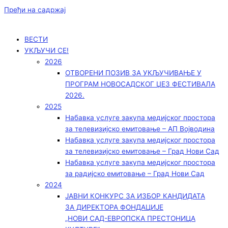
Пређи на садржај
ВЕСТИ
УКЉУЧИ СЕ!
2026
ОТВОРЕНИ ПОЗИВ ЗА УКЉУЧИВАЊЕ У
ПРОГРАМ НОВОСАДСКОГ ЏЕЗ ФЕСТИВАЛА
2026.
2025
Набавка услуге закупа медијског простора
за телевизијско емитовање – АП Војводинa
Набавка услуге закупа медијског простора
за телевизијско емитовање – Град Нови Сад
Набавка услуге закупа медијског простора
за радијско емитовање – Град Нови Сад
2024
ЈАВНИ КОНКУРС ЗА ИЗБОР КАНДИДАТА
ЗА ДИРЕКТОРА ФОНДАЦИЈЕ
„НОВИ САД-ЕВРОПСКА ПРЕСТОНИЦА