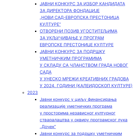
ЈАВНИ КОНКУРС ЗА ИЗБОР КАНДИДАТА
ЗА ДИРЕКТОРА ФОНДАЦИЈЕ
„НОВИ САД-ЕВРОПСКА ПРЕСТОНИЦА
КУЛТУРЕ“
ОТВОРЕНИ ПОЗИВ УГОСТИТЕЉИМА
ЗА УКЉУЧИВАЊЕ У ПРОГРАМ
ЕВРОПСКЕ ПРЕСТОНИЦЕ КУЛТУРЕ
ЈАВНИ КОНКУРС ЗА ПОДРШКУ
УМЕТНИЧКИМ ПРОГРАМИМА
У СКЛАДУ СА ЧЛАНСТВОМ ГРАДА НОВОГ
САДА
У УНЕСКО МРЕЖИ КРЕАТИВНИХ ГРАДОВА
У 2024. ГОДИНИ (КАЛЕИДОСКОП КУЛТУРЕ)
2023
Јавни конкурс у циљу финансирања
реализације уметничких програма
у просторима независног културног
стваралаштва у оквиру програмског лука
„Дочек”
Јавни конкурс за подршку уметничким