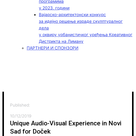
програмима
у 2023. години
Вајарско-архитектонски конкурс
за идејно решење израде скулптуралног
дела
у оквиру урбанистичког уређења Креативног
Дистрикта на Лиману
ПАРТНЕРИ И СПОНЗОРИ
Published:
10/12/2019
Unique Audio-Visual Experience in Novi
Sad for Doček