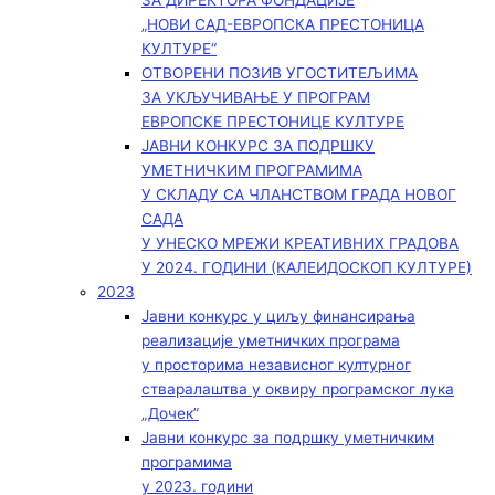
ЗА ДИРЕКТОРА ФОНДАЦИЈЕ
„НОВИ САД-ЕВРОПСКА ПРЕСТОНИЦА
КУЛТУРЕ“
ОТВОРЕНИ ПОЗИВ УГОСТИТЕЉИМА
ЗА УКЉУЧИВАЊЕ У ПРОГРАМ
ЕВРОПСКЕ ПРЕСТОНИЦЕ КУЛТУРЕ
ЈАВНИ КОНКУРС ЗА ПОДРШКУ
УМЕТНИЧКИМ ПРОГРАМИМА
У СКЛАДУ СА ЧЛАНСТВОМ ГРАДА НОВОГ
САДА
У УНЕСКО МРЕЖИ КРЕАТИВНИХ ГРАДОВА
У 2024. ГОДИНИ (КАЛЕИДОСКОП КУЛТУРЕ)
2023
Јавни конкурс у циљу финансирања
реализације уметничких програма
у просторима независног културног
стваралаштва у оквиру програмског лука
„Дочек”
Јавни конкурс за подршку уметничким
програмима
у 2023. години