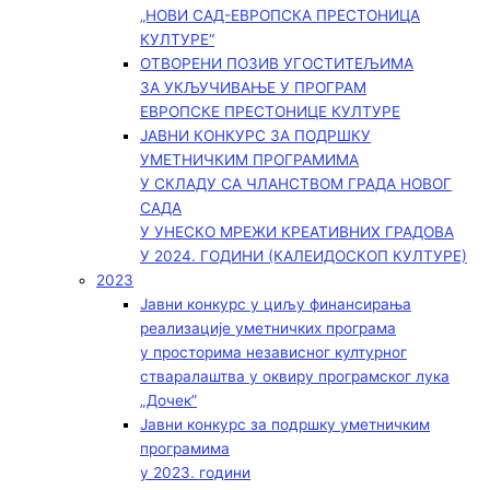
„НОВИ САД-ЕВРОПСКА ПРЕСТОНИЦА
КУЛТУРЕ“
ОТВОРЕНИ ПОЗИВ УГОСТИТЕЉИМА
ЗА УКЉУЧИВАЊЕ У ПРОГРАМ
ЕВРОПСКЕ ПРЕСТОНИЦЕ КУЛТУРЕ
ЈАВНИ КОНКУРС ЗА ПОДРШКУ
УМЕТНИЧКИМ ПРОГРАМИМА
У СКЛАДУ СА ЧЛАНСТВОМ ГРАДА НОВОГ
САДА
У УНЕСКО МРЕЖИ КРЕАТИВНИХ ГРАДОВА
У 2024. ГОДИНИ (КАЛЕИДОСКОП КУЛТУРЕ)
2023
Јавни конкурс у циљу финансирања
реализације уметничких програма
у просторима независног културног
стваралаштва у оквиру програмског лука
„Дочек”
Јавни конкурс за подршку уметничким
програмима
у 2023. години