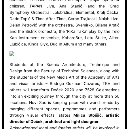
children, TAPAN Live, Ana Stanić, and the ‘Grad’
Symphony Orchestra, Lolobriđida, Elemental, Kralj Čačka,
Dado Topić & Time After Time, Goran Trajkoski, Nolah Live,
Dejan Petrović with the orchestra, Svemirko, Biljana Krstić
and the Bistrik orchestra, the ‘RiKa TaKa’ play by the Telo
Kao Instrument ensemble, KabareBre, Letu Štuke, Alitor,
Ljubičice, Kinga Głyk, Duc In Altum and many others.
Students of the Scenic Architecture, Technique and
Design from the Faculty of Technical Sciences, along with
the students of the New Media Art of the Academy of Arts
and visual artists – Rodrigo Guzman Cazares, TKV and
others will transform Doček 2020 and 7528 Celebrations
into an exciting journey through the city at more than 50
locations. Novi Sad is keeping pace with world trends by
merging different spaces, programmes and performers
through visual effects, states
Milica Stojšić, artistic
director of Doček, architect and light designer.
‘Acknowledged local and foreign artists will be involved in