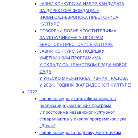
ЈАВНИ КОНКУРС ЗА ИЗБОР КАНДИДАТА
ЗА ДИРЕКТОРА ФОНДАЦИЈЕ
„НОВИ САД-ЕВРОПСКА ПРЕСТОНИЦА
КУЛТУРЕ“
ОТВОРЕНИ ПОЗИВ УГОСТИТЕЉИМА
ЗА УКЉУЧИВАЊЕ У ПРОГРАМ
ЕВРОПСКЕ ПРЕСТОНИЦЕ КУЛТУРЕ
ЈАВНИ КОНКУРС ЗА ПОДРШКУ
УМЕТНИЧКИМ ПРОГРАМИМА
У СКЛАДУ СА ЧЛАНСТВОМ ГРАДА НОВОГ
САДА
У УНЕСКО МРЕЖИ КРЕАТИВНИХ ГРАДОВА
У 2024. ГОДИНИ (КАЛЕИДОСКОП КУЛТУРЕ)
2023
Јавни конкурс у циљу финансирања
реализације уметничких програма
у просторима независног културног
стваралаштва у оквиру програмског лука
„Дочек”
Јавни конкурс за подршку уметничким