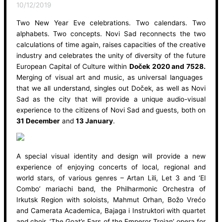
10/12/2019
Two New Year Eve celebrations. Two calendars. Two
alphabets. Two concepts. Novi Sad reconnects the two
calculations of time again, raises capacities of the creative
industry and celebrates the unity of diversity of the future
European Capital of Culture within
Doček 2020 and 7528.
Merging of visual art and music, as universal languages ​​
that we all understand, singles out Doček, as well as Novi
Sad as the city that will provide a unique audio-visual
experience to the citizens of Novi Sad and guests, both on
31 December
and
13 January
.
A special visual identity and design will provide a new
experience of enjoying concerts of local, regional and
world stars, of various genres – Artan Lili, Let 3 and ‘El
Combo’ mariachi band, the Philharmonic Orchestra of
Irkutsk Region with soloists, Mahmut Orhan, Božo Vrećo
and Camerata Academica, Bajaga i Instruktori with quartet
and choir, ‘The Goat’s Ears of the Emperor Trojan’ opera for