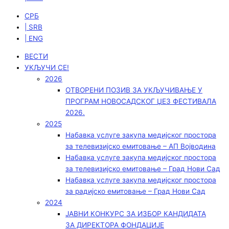
СРБ
| SRB
| ENG
ВЕСТИ
УКЉУЧИ СЕ!
2026
ОТВОРЕНИ ПОЗИВ ЗА УКЉУЧИВАЊЕ У
ПРОГРАМ НОВОСАДСКОГ ЏЕЗ ФЕСТИВАЛА
2026.
2025
Набавка услуге закупа медијског простора
за телевизијско емитовање – АП Војводинa
Набавка услуге закупа медијског простора
за телевизијско емитовање – Град Нови Сад
Набавка услуге закупа медијског простора
за радијско емитовање – Град Нови Сад
2024
ЈАВНИ КОНКУРС ЗА ИЗБОР КАНДИДАТА
ЗА ДИРЕКТОРА ФОНДАЦИЈЕ