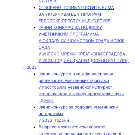
КУЛТУРЕ“
ОТВОРЕНИ ПОЗИВ УГОСТИТЕЉИМА
ЗА УКЉУЧИВАЊЕ У ПРОГРАМ
ЕВРОПСКЕ ПРЕСТОНИЦЕ КУЛТУРЕ
ЈАВНИ КОНКУРС ЗА ПОДРШКУ
УМЕТНИЧКИМ ПРОГРАМИМА
У СКЛАДУ СА ЧЛАНСТВОМ ГРАДА НОВОГ
САДА
У УНЕСКО МРЕЖИ КРЕАТИВНИХ ГРАДОВА
У 2024. ГОДИНИ (КАЛЕИДОСКОП КУЛТУРЕ)
2023
Јавни конкурс у циљу финансирања
реализације уметничких програма
у просторима независног културног
стваралаштва у оквиру програмског лука
„Дочек”
Јавни конкурс за подршку уметничким
програмима
у 2023. години
Вајарско-архитектонски конкурс
за идејно решење израде скулптуралног