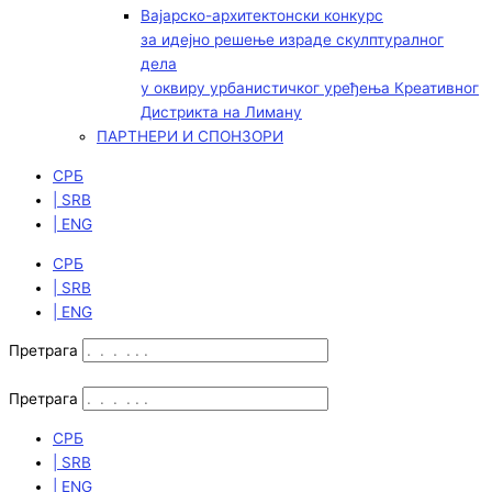
Вајарско-архитектонски конкурс
за идејно решење израде скулптуралног
дела
у оквиру урбанистичког уређења Креативног
Дистрикта на Лиману
ПАРТНЕРИ И СПОНЗОРИ
СРБ
| SRB
| ENG
СРБ
| SRB
| ENG
Претрага
Претрага
СРБ
| SRB
| ENG