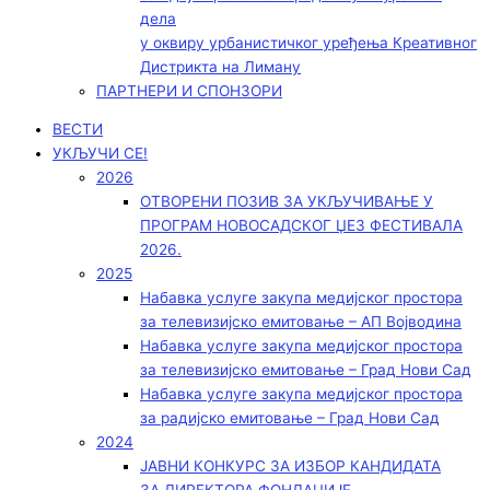
дела
у оквиру урбанистичког уређења Креативног
Дистрикта на Лиману
ПАРТНЕРИ И СПОНЗОРИ
ВЕСТИ
УКЉУЧИ СЕ!
2026
ОТВОРЕНИ ПОЗИВ ЗА УКЉУЧИВАЊЕ У
ПРОГРАМ НОВОСАДСКОГ ЏЕЗ ФЕСТИВАЛА
2026.
2025
Набавка услуге закупа медијског простора
за телевизијско емитовање – АП Војводинa
Набавка услуге закупа медијског простора
за телевизијско емитовање – Град Нови Сад
Набавка услуге закупа медијског простора
за радијско емитовање – Град Нови Сад
2024
ЈАВНИ КОНКУРС ЗА ИЗБОР КАНДИДАТА