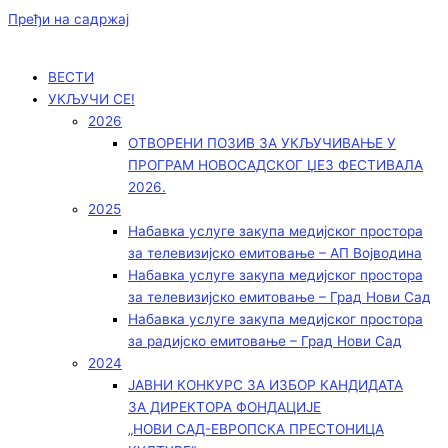
Пређи на садржај
ВЕСТИ
УКЉУЧИ СЕ!
2026
ОТВОРЕНИ ПОЗИВ ЗА УКЉУЧИВАЊЕ У
ПРОГРАМ НОВОСАДСКОГ ЏЕЗ ФЕСТИВАЛА
2026.
2025
Набавка услуге закупа медијског простора
за телевизијско емитовање – АП Војводинa
Набавка услуге закупа медијског простора
за телевизијско емитовање – Град Нови Сад
Набавка услуге закупа медијског простора
за радијско емитовање – Град Нови Сад
2024
ЈАВНИ КОНКУРС ЗА ИЗБОР КАНДИДАТА
ЗА ДИРЕКТОРА ФОНДАЦИЈЕ
„НОВИ САД-ЕВРОПСКА ПРЕСТОНИЦА