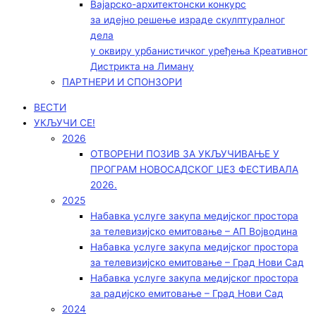
Вајарско-архитектонски конкурс
за идејно решење израде скулптуралног
дела
у оквиру урбанистичког уређења Креативног
Дистрикта на Лиману
ПАРТНЕРИ И СПОНЗОРИ
ВЕСТИ
УКЉУЧИ СЕ!
2026
ОТВОРЕНИ ПОЗИВ ЗА УКЉУЧИВАЊЕ У
ПРОГРАМ НОВОСАДСКОГ ЏЕЗ ФЕСТИВАЛА
2026.
2025
Набавка услуге закупа медијског простора
за телевизијско емитовање – АП Војводинa
Набавка услуге закупа медијског простора
за телевизијско емитовање – Град Нови Сад
Набавка услуге закупа медијског простора
за радијско емитовање – Град Нови Сад
2024