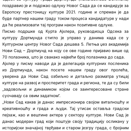
поздравио је и подржао одлуку Новог Сада да се кандидује за
Европску престоницу културе 2021. године и спреман је да
буде партнер нашем граду током процеса кандидатуре у нади
да ће реализовати тај програм након позитивне одлуке.
Писмо подршке од Курта Ајхлера, руководиоца Одсека за
културу Дортмунда стигло је управо у данима када се у
Културном центру Новог Сада дешава 5. Летња џез академија
Нови Сад – Дортмунд на коју се ове године пријавио више од
70 полазника, што је свакако највећи број полазника до сада.
Ајхлер у писму наводи да је делегација културних посленика
из Дортмунда, након посете нашем граду овог пролећа,
уверена да Нови Сад озбиљно и детаљно разматра утицај
културе на развој и просперитет града и региона, те да су били
„задовољни и динамиком којом се заинтересоване стране
суочавају са овим задатком“.
„Нови Сад какав је данас импресионира својом виталношћу и
креативношћу и града и људи. Тај утисак оставља градски
пејзаж, као и вештине актера у сектору културе. Нови Сад је
данас модеран град који поштује своју традицију осликану у
историјски значајној тврђави и старом језгру града, с бројним