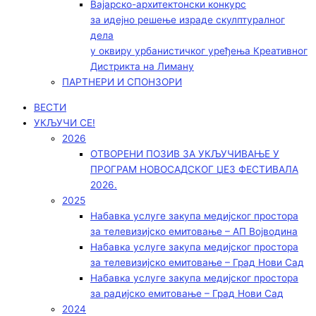
Вајарско-архитектонски конкурс
за идејно решење израде скулптуралног
дела
у оквиру урбанистичког уређења Креативног
Дистрикта на Лиману
ПАРТНЕРИ И СПОНЗОРИ
ВЕСТИ
УКЉУЧИ СЕ!
2026
ОТВОРЕНИ ПОЗИВ ЗА УКЉУЧИВАЊЕ У
ПРОГРАМ НОВОСАДСКОГ ЏЕЗ ФЕСТИВАЛА
2026.
2025
Набавка услуге закупа медијског простора
за телевизијско емитовање – АП Војводинa
Набавка услуге закупа медијског простора
за телевизијско емитовање – Град Нови Сад
Набавка услуге закупа медијског простора
за радијско емитовање – Град Нови Сад
2024