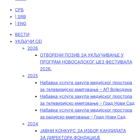
СРБ
| SRB
| ENG
ВЕСТИ
УКЉУЧИ СЕ!
2026
ОТВОРЕНИ ПОЗИВ ЗА УКЉУЧИВАЊЕ У
ПРОГРАМ НОВОСАДСКОГ ЏЕЗ ФЕСТИВАЛА
2026.
2025
Набавка услуге закупа медијског простора
за телевизијско емитовање – АП Војводинa
Набавка услуге закупа медијског простора
за телевизијско емитовање – Град Нови Сад
Набавка услуге закупа медијског простора
за радијско емитовање – Град Нови Сад
2024
ЈАВНИ КОНКУРС ЗА ИЗБОР КАНДИДАТА
ЗА ДИРЕКТОРА ФОНДАЦИЈЕ