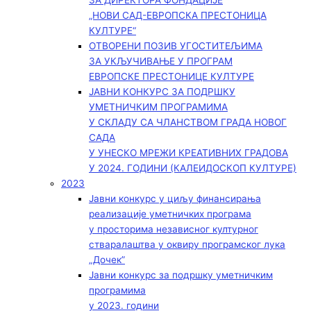
ЗА ДИРЕКТОРА ФОНДАЦИЈЕ
„НОВИ САД-ЕВРОПСКА ПРЕСТОНИЦА
КУЛТУРЕ“
ОТВОРЕНИ ПОЗИВ УГОСТИТЕЉИМА
ЗА УКЉУЧИВАЊЕ У ПРОГРАМ
ЕВРОПСКЕ ПРЕСТОНИЦЕ КУЛТУРЕ
ЈАВНИ КОНКУРС ЗА ПОДРШКУ
УМЕТНИЧКИМ ПРОГРАМИМА
У СКЛАДУ СА ЧЛАНСТВОМ ГРАДА НОВОГ
САДА
У УНЕСКО МРЕЖИ КРЕАТИВНИХ ГРАДОВА
У 2024. ГОДИНИ (КАЛЕИДОСКОП КУЛТУРЕ)
2023
Јавни конкурс у циљу финансирања
реализације уметничких програма
у просторима независног културног
стваралаштва у оквиру програмског лука
„Дочек”
Јавни конкурс за подршку уметничким
програмима
у 2023. години