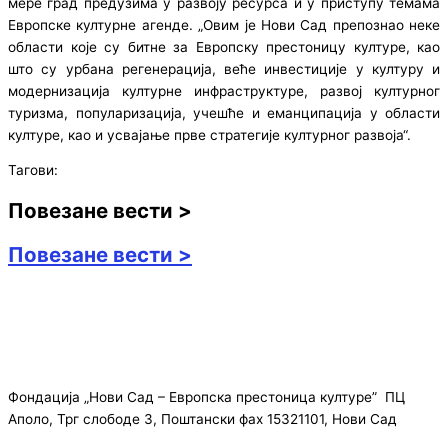
мере град предузима у развоју ресурса и у приступу темама
Европске културне агенде. „Овим је Нови Сад препознао неке
области које су битне за Европску престоницу културе, као
што су урбана регенерација, веће инвестиције у културу и
модернизација културне инфраструктуре, развој културног
туризма, популаризација, учешће и еманципација у области
културе, као и усвајање прве стратегије културног развоја“.
Тагови:
Повезане вести >
Повезане вести >
Фондација „Нови Сад – Европска престоница културе” ПЦ
Аполо, Трг слободе 3, Поштански фах 15321101, Нови Сад