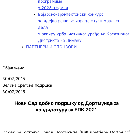
програмима
у 2023. години
Вајарско-архитектонски конкурс
за идејно решење израде скулптуралног
дела
у оквиру урбанистичког уређења Креативног
Дистрикта на Лиману
ПАРТНЕРИ И СПОНЗОРИ
Објављено:
30/07/2015
Велика братска подршка
30/07/2015
Нови Сад добио подршку од Дортмунда за
кандидатуру за ЕПК 2021
Одсек за културу Града Дортмунда (Kulturbetriebe Dortmund)