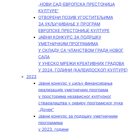
„НОВИ САД-ЕВРОПСКА ПРЕСТОНИЦА
КУЛТУРЕ“
ОТВОРЕНИ ПОЗИВ УГОСТИТЕЉИМА
ЗА УКЉУЧИВАЊЕ У ПРОГРАМ
ЕВРОПСКЕ ПРЕСТОНИЦЕ КУЛТУРЕ
ЈАВНИ КОНКУРС ЗА ПОДРШКУ
УМЕТНИЧКИМ ПРОГРАМИМА
У СКЛАДУ СА ЧЛАНСТВОМ ГРАДА НОВОГ
САДА
У УНЕСКО МРЕЖИ КРЕАТИВНИХ ГРАДОВА
У 2024. ГОДИНИ (КАЛЕИДОСКОП КУЛТУРЕ)
2023
Јавни конкурс у циљу финансирања
реализације уметничких програма
у просторима независног културног
стваралаштва у оквиру програмског лука
„Дочек”
Јавни конкурс за подршку уметничким
програмима
у 2023. години