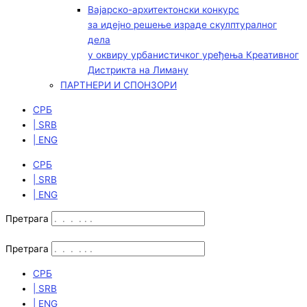
Вајарско-архитектонски конкурс
за идејно решење израде скулптуралног
дела
у оквиру урбанистичког уређења Креативног
Дистрикта на Лиману
ПАРТНЕРИ И СПОНЗОРИ
СРБ
| SRB
| ENG
СРБ
| SRB
| ENG
Претрага
Претрага
СРБ
| SRB
| ENG