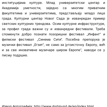
институцијама културе. Млад универзитетски центар и
Академија уметности, заједно са многим приватним
факултетима и универзитетима, представљају младо лице
града. Културни центар Новог Сада је изванредан пример
светских културних трендова. Осим културне инфраструктуре,
за профил града важни су и изванредни фестивали. Треба
споменути добро познати позоришни фестивал „Инфант“ и
филмски фестивал „Синема Сити“. Посебна препорука је
музички фестивал „Егзит“, не само за југоисточну Европу, већ
и за све иновативне музичаре широм Европе“, наводи се у
писму подршке.
Извор фотографија: http://www.dortmund.de/en/index.html