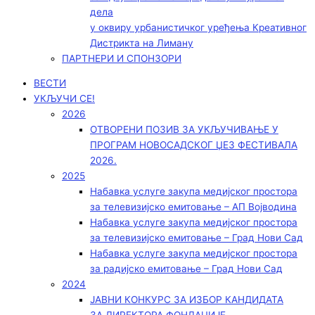
дела
у оквиру урбанистичког уређења Креативног
Дистрикта на Лиману
ПАРТНЕРИ И СПОНЗОРИ
ВЕСТИ
УКЉУЧИ СЕ!
2026
ОТВОРЕНИ ПОЗИВ ЗА УКЉУЧИВАЊЕ У
ПРОГРАМ НОВОСАДСКОГ ЏЕЗ ФЕСТИВАЛА
2026.
2025
Набавка услуге закупа медијског простора
за телевизијско емитовање – АП Војводинa
Набавка услуге закупа медијског простора
за телевизијско емитовање – Град Нови Сад
Набавка услуге закупа медијског простора
за радијско емитовање – Град Нови Сад
2024
ЈАВНИ КОНКУРС ЗА ИЗБОР КАНДИДАТА