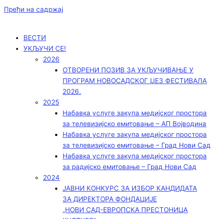
Пређи на садржај
ВЕСТИ
УКЉУЧИ СЕ!
2026
ОТВОРЕНИ ПОЗИВ ЗА УКЉУЧИВАЊЕ У
ПРОГРАМ НОВОСАДСКОГ ЏЕЗ ФЕСТИВАЛА
2026.
2025
Набавка услуге закупа медијског простора
за телевизијско емитовање – АП Војводинa
Набавка услуге закупа медијског простора
за телевизијско емитовање – Град Нови Сад
Набавка услуге закупа медијског простора
за радијско емитовање – Град Нови Сад
2024
ЈАВНИ КОНКУРС ЗА ИЗБОР КАНДИДАТА
ЗА ДИРЕКТОРА ФОНДАЦИЈЕ
„НОВИ САД-ЕВРОПСКА ПРЕСТОНИЦА