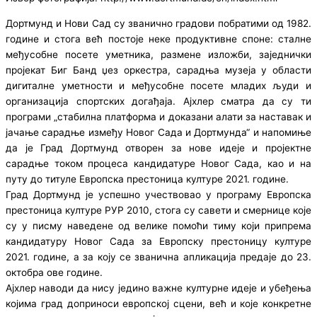
Дортмунд и Нови Сад су званично градови побратими од 1982.
године и стога већ постоје неке продуктивне споне: сталне
међусобне посете уметника, размене изложби, заједнички
пројекат Биг Банд џез оркестра, сарадња музеја у области
дигиталне уметности и међусобне посете младих људи и
организација спортских догађаја. Ајхлер сматра да су ти
програми „стабилна платформа и доказани алати за наставак и
јачање сарадње између Новог Сада и Дортмунда“ и напомиње
да је Град Дортмунд отворен за нове идеје и пројектне
сарадње током процеса кандидатуре Новог Сада, као и на
путу до титуле Европска престоница културе 2021. године.
Град Дортмунд је успешно учествовао у програму Европска
престоница културе РУР 2010, стога су савети и смернице које
су у писму наведене од велике помоћи тиму који припрема
кандидатуру Новог Сада за Европску престоницу културе
2021. године, а за коју се званична апликација предаје до 23.
октобра ове године.
Ајхлер наводи да нису једино важне културне идеје и убеђења
којима град доприноси европској сцени, већ и које конкретне