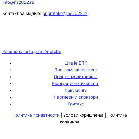
info@ns2022.rs
Контакт за медије:
pr.protokol@ns2022.rs
Facebook
Instagram
Youtube
Шта је ЕПК
Програмски концепт
Процес мониторинга
Евалуациони извештај
Документи
Партнери и спонзори
Контакт
Политика приватности
|
Услови коришћења
|
Политика
колачића