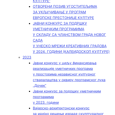
КУЛТУРЕ“
ОТВОРЕНИ ПОЗИВ УГОСТИТЕЉИМА
ЗА УКЉУЧИВАЊЕ У ПРОГРАМ
ЕВРОПСКЕ ПРЕСТОНИЦЕ КУЛТУРЕ
ЈАВНИ КОНКУРС ЗА ПОДРШКУ
УМЕТНИЧКИМ ПРОГРАМИМА
У СКЛАДУ СА ЧЛАНСТВОМ ГРАДА НОВОГ
САДА
У УНЕСКО МРЕЖИ КРЕАТИВНИХ ГРАДОВА
У 2024. ГОДИНИ (КАЛЕИДОСКОП КУЛТУРЕ)
2023
Јавни конкурс у циљу финансирања
реализације уметничких програма
у просторима независног културног
стваралаштва у оквиру програмског лука
„Дочек”
Јавни конкурс за подршку уметничким
програмима
у 2023. години
Вајарско-архитектонски конкурс
за идејно решење израде скулптуралног