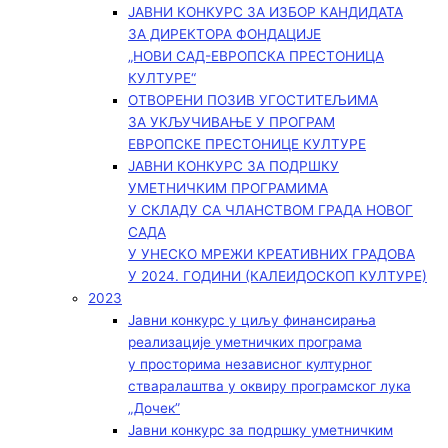
ЈАВНИ КОНКУРС ЗА ИЗБОР КАНДИДАТА
ЗА ДИРЕКТОРА ФОНДАЦИЈЕ
„НОВИ САД-ЕВРОПСКА ПРЕСТОНИЦА
КУЛТУРЕ“
ОТВОРЕНИ ПОЗИВ УГОСТИТЕЉИМА
ЗА УКЉУЧИВАЊЕ У ПРОГРАМ
ЕВРОПСКЕ ПРЕСТОНИЦЕ КУЛТУРЕ
ЈАВНИ КОНКУРС ЗА ПОДРШКУ
УМЕТНИЧКИМ ПРОГРАМИМА
У СКЛАДУ СА ЧЛАНСТВОМ ГРАДА НОВОГ
САДА
У УНЕСКО МРЕЖИ КРЕАТИВНИХ ГРАДОВА
У 2024. ГОДИНИ (КАЛЕИДОСКОП КУЛТУРЕ)
2023
Јавни конкурс у циљу финансирања
реализације уметничких програма
у просторима независног културног
стваралаштва у оквиру програмског лука
„Дочек”
Јавни конкурс за подршку уметничким