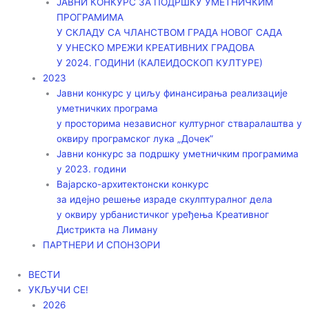
ЈАВНИ КОНКУРС ЗА ПОДРШКУ УМЕТНИЧКИМ
ПРОГРАМИМА
У СКЛАДУ СА ЧЛАНСТВОМ ГРАДА НОВОГ САДА
У УНЕСКО МРЕЖИ КРЕАТИВНИХ ГРАДОВА
У 2024. ГОДИНИ (КАЛЕИДОСКОП КУЛТУРЕ)
2023
Јавни конкурс у циљу финансирања реализације
уметничких програма
у просторима независног културног стваралаштва у
оквиру програмског лука „Дочек”
Јавни конкурс за подршку уметничким програмима
у 2023. години
Вајарско-архитектонски конкурс
за идејно решење израде скулптуралног дела
у оквиру урбанистичког уређења Креативног
Дистрикта на Лиману
ПАРТНЕРИ И СПОНЗОРИ
ВЕСТИ
УКЉУЧИ СЕ!
2026