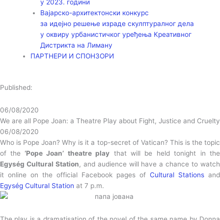
у 2023. години
Вајарско-архитектонски конкурс
за идејно решење израде скулптуралног дела
у оквиру урбанистичког уређења Креативног
Дистрикта на Лиману
ПАРТНЕРИ И СПОНЗОРИ
Published:
06/08/2020
We are all Pope Joan: a Theatre Play about Fight, Justice and Cruelty
06/08/2020
Who is Pope Joan? Why is it a top-secret of Vatican? This is the topic
of the
‘Pope Joan’ theatre play
that will be held tonight in th
Egység Cultural Station
, and audience will have a chance to watc
it online on the official Facebook pages of
Cultural Stations
and
Egység Cultural Station
at 7 p.m.
The play is a dramatisation of the novel of the same name by Donna