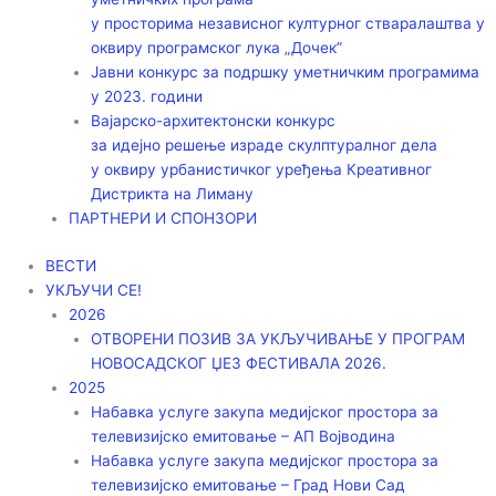
у просторима независног културног стваралаштва у
оквиру програмског лука „Дочек”
Јавни конкурс за подршку уметничким програмима
у 2023. години
Вајарско-архитектонски конкурс
за идејно решење израде скулптуралног дела
у оквиру урбанистичког уређења Креативног
Дистрикта на Лиману
ПАРТНЕРИ И СПОНЗОРИ
ВЕСТИ
УКЉУЧИ СЕ!
2026
ОТВОРЕНИ ПОЗИВ ЗА УКЉУЧИВАЊЕ У ПРОГРАМ
НОВОСАДСКОГ ЏЕЗ ФЕСТИВАЛА 2026.
2025
Набавка услуге закупа медијског простора за
телевизијско емитовање – АП Војводинa
Набавка услуге закупа медијског простора за
телевизијско емитовање – Град Нови Сад