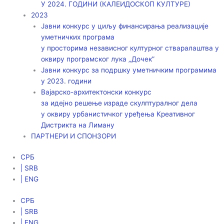
У 2024. ГОДИНИ (КАЛЕИДОСКОП КУЛТУРЕ)
2023
Јавни конкурс у циљу финансирања реализације
уметничких програма
у просторима независног културног стваралаштва у
оквиру програмског лука „Дочек”
Јавни конкурс за подршку уметничким програмима
у 2023. години
Вајарско-архитектонски конкурс
за идејно решење израде скулптуралног дела
у оквиру урбанистичког уређења Креативног
Дистрикта на Лиману
ПАРТНЕРИ И СПОНЗОРИ
СРБ
| SRB
| ENG
СРБ
| SRB
| ENG