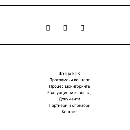
F
I
Y
a
n
o
c
s
u
e
t
t
b
a
u
o
g
b
o
r
e
k
a
Шта је ЕПК
Програмски концепт
m
Процес мониторинга
Евалуациони извештај
Документи
Партнери и спонзори
Контакт