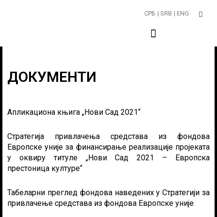
Пређи
СРБ
| SRB
| ENG
на
садржај
ДОКУМЕНТИ
Апликациона књига „Нови Сад 2021“
Стратегија привлачења средстава из фондова
Европске уније за финансирање реализације пројеката
у оквиру титуле „Нови Сад 2021 – Европска
престоница културе“
Табеларни преглед фондова наведених у Стратегији за
привлачење средстава из фондова Европске уније