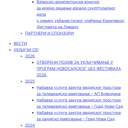
Вајарско-архитектонски конкурс
за идејно решење израде скулптуралног
дела
у оквиру урбанистичког уређења Креативног
Дистрикта на Лиману
ПАРТНЕРИ И СПОНЗОРИ
ВЕСТИ
УКЉУЧИ СЕ!
2026
ОТВОРЕНИ ПОЗИВ ЗА УКЉУЧИВАЊЕ У
ПРОГРАМ НОВОСАДСКОГ ЏЕЗ ФЕСТИВАЛА
2026.
2025
Набавка услуге закупа медијског простора
за телевизијско емитовање – АП Војводинa
Набавка услуге закупа медијског простора
за телевизијско емитовање – Град Нови Сад
Набавка услуге закупа медијског простора
за радијско емитовање – Град Нови Сад
2024