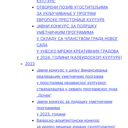
КУЛТУРЕ“
ОТВОРЕНИ ПОЗИВ УГОСТИТЕЉИМА
ЗА УКЉУЧИВАЊЕ У ПРОГРАМ
ЕВРОПСКЕ ПРЕСТОНИЦЕ КУЛТУРЕ
ЈАВНИ КОНКУРС ЗА ПОДРШКУ
УМЕТНИЧКИМ ПРОГРАМИМА
У СКЛАДУ СА ЧЛАНСТВОМ ГРАДА НОВОГ
САДА
У УНЕСКО МРЕЖИ КРЕАТИВНИХ ГРАДОВА
У 2024. ГОДИНИ (КАЛЕИДОСКОП КУЛТУРЕ)
2023
Јавни конкурс у циљу финансирања
реализације уметничких програма
у просторима независног културног
стваралаштва у оквиру програмског лука
„Дочек”
Јавни конкурс за подршку уметничким
програмима
у 2023. години
Вајарско-архитектонски конкурс
за идејно решење израде скулптуралног