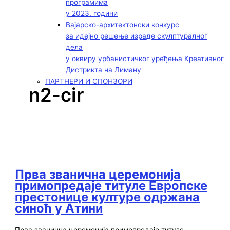
програмима
у 2023. години
Вајарско-архитектонски конкурс
за идејно решење израде скулптуралног
дела
у оквиру урбанистичког уређења Креативног
Дистрикта на Лиману
ПАРТНЕРИ И СПОНЗОРИ
n2-cir
Прва званична церемонија
примопредаје титуле Европске
престонице културе одржана
синоћ у Атини
Прва званична церемонија примопредаје титуле