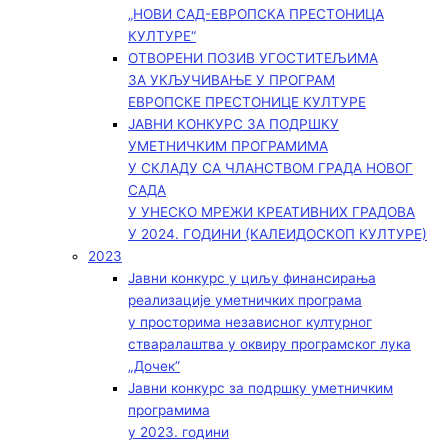
„НОВИ САД-ЕВРОПСКА ПРЕСТОНИЦА
КУЛТУРЕ“
ОТВОРЕНИ ПОЗИВ УГОСТИТЕЉИМА
ЗА УКЉУЧИВАЊЕ У ПРОГРАМ
ЕВРОПСКЕ ПРЕСТОНИЦЕ КУЛТУРЕ
ЈАВНИ КОНКУРС ЗА ПОДРШКУ
УМЕТНИЧКИМ ПРОГРАМИМА
У СКЛАДУ СА ЧЛАНСТВОМ ГРАДА НОВОГ
САДА
У УНЕСКО МРЕЖИ КРЕАТИВНИХ ГРАДОВА
У 2024. ГОДИНИ (КАЛЕИДОСКОП КУЛТУРЕ)
2023
Јавни конкурс у циљу финансирања
реализације уметничких програма
у просторима независног културног
стваралаштва у оквиру програмског лука
„Дочек”
Јавни конкурс за подршку уметничким
програмима
у 2023. години