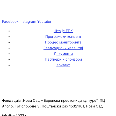
Facebook
Instagram
Youtube
Шта је ЕПК
Програмски концепт
Процес мониторинга
Евалуациони извештај
Документи
Партнери и спонзори
Контакт
Фондација „Нови Сад – Европска престоница културе” ПЦ
Аполо, Трг слободе 3, Поштански фах 15321101, Нови Сад
info@ns2022.rs