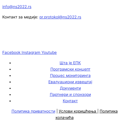
info@ns2022.rs
Контакт за медије:
pr.protokol@ns2022.rs
Facebook
Instagram
Youtube
Шта је ЕПК
Програмски концепт
Процес мониторинга
Евалуациони извештај
Документи
Партнери и спонзори
Контакт
Политика приватности
|
Услови коришћења
|
Политика
колачића