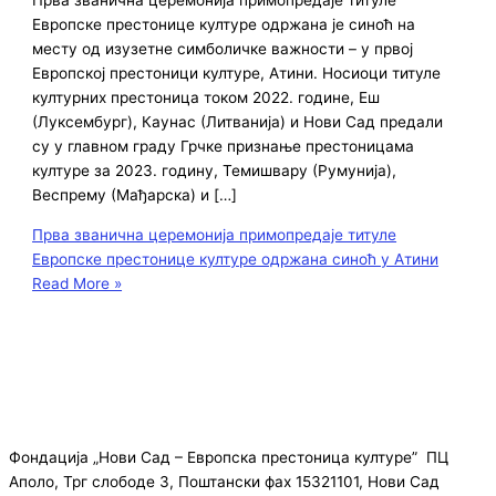
Европске престонице културе одржана је синоћ на
месту од изузетне симболичке важности – у првој
Европској престоници културе, Атини. Носиоци титуле
културних престоница током 2022. године, Еш
(Луксембург), Каунас (Литванија) и Нови Сад предали
су у главном граду Грчке признање престоницама
културе за 2023. годину, Темишвару (Румунија),
Веспрему (Мађарска) и […]
Прва званична церемонија примопредаје титуле
Европске престонице културе одржана синоћ у Атини
Read More »
Фондација „Нови Сад – Европска престоница културе” ПЦ
Аполо, Трг слободе 3, Поштански фах 15321101, Нови Сад