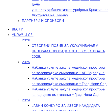
дела
у оквиру урбанистичког уређења Креативног
Дистрикта на Лиману
ПАРТНЕРИ И СПОНЗОРИ
ВЕСТИ
УКЉУЧИ СЕ!
2026
ОТВОРЕНИ ПОЗИВ ЗА УКЉУЧИВАЊЕ У
ПРОГРАМ НОВОСАДСКОГ ЏЕЗ ФЕСТИВАЛА
2026.
2025
Набавка услуге закупа медијског простора
за телевизијско емитовање – АП Војводинa
Набавка услуге закупа медијског простора
за телевизијско емитовање – Град Нови Сад
Набавка услуге закупа медијског простора
за радијско емитовање – Град Нови Сад
2024
ЈАВНИ КОНКУРС ЗА ИЗБОР КАНДИДАТА