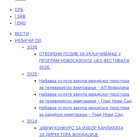
СРБ
| SRB
| ENG
ВЕСТИ
УКЉУЧИ СЕ!
2026
ОТВОРЕНИ ПОЗИВ ЗА УКЉУЧИВАЊЕ У
ПРОГРАМ НОВОСАДСКОГ ЏЕЗ ФЕСТИВАЛА
2026.
2025
Набавка услуге закупа медијског простора
за телевизијско емитовање – АП Војводинa
Набавка услуге закупа медијског простора
за телевизијско емитовање – Град Нови Сад
Набавка услуге закупа медијског простора
за радијско емитовање – Град Нови Сад
2024
ЈАВНИ КОНКУРС ЗА ИЗБОР КАНДИДАТА
ЗА ДИРЕКТОРА ФОНДАЦИЈЕ