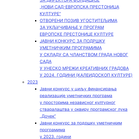
ЗА ДИРЕКТОРА ФОНДАЦИЈЕ
„НОВИ САД-ЕВРОПСКА ПРЕСТОНИЦА
КУЛТУРЕ“
ОТВОРЕНИ ПОЗИВ УГОСТИТЕЉИМА
ЗА УКЉУЧИВАЊЕ У ПРОГРАМ
ЕВРОПСКЕ ПРЕСТОНИЦЕ КУЛТУРЕ
ЈАВНИ КОНКУРС ЗА ПОДРШКУ
УМЕТНИЧКИМ ПРОГРАМИМА
У СКЛАДУ СА ЧЛАНСТВОМ ГРАДА НОВОГ
САДА
У УНЕСКО МРЕЖИ КРЕАТИВНИХ ГРАДОВА
У 2024. ГОДИНИ (КАЛЕИДОСКОП КУЛТУРЕ)
2023
Јавни конкурс у циљу финансирања
реализације уметничких програма
у просторима независног културног
стваралаштва у оквиру програмског лука
„Дочек”
Јавни конкурс за подршку уметничким
програмима
у 2023. години