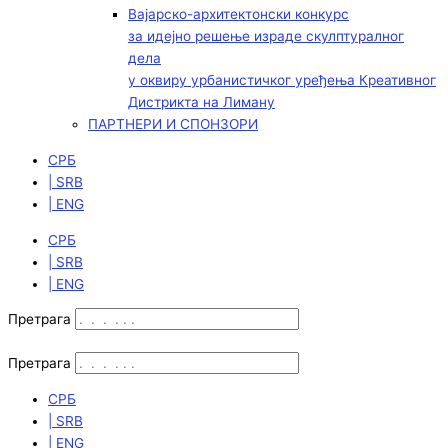
Вајарско-архитектонски конкурс
за идејно решење израде скулптуралног
дела
у оквиру урбанистичког уређења Креативног
Дистрикта на Лиману
ПАРТНЕРИ И СПОНЗОРИ
СРБ
| SRB
| ENG
СРБ
| SRB
| ENG
Претрага
Претрага
СРБ
| SRB
| ENG