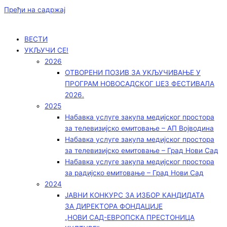
Пређи на садржај
ВЕСТИ
УКЉУЧИ СЕ!
2026
ОТВОРЕНИ ПОЗИВ ЗА УКЉУЧИВАЊЕ У
ПРОГРАМ НОВОСАДСКОГ ЏЕЗ ФЕСТИВАЛА
2026.
2025
Набавка услуге закупа медијског простора
за телевизијско емитовање – АП Војводинa
Набавка услуге закупа медијског простора
за телевизијско емитовање – Град Нови Сад
Набавка услуге закупа медијског простора
за радијско емитовање – Град Нови Сад
2024
ЈАВНИ КОНКУРС ЗА ИЗБОР КАНДИДАТА
ЗА ДИРЕКТОРА ФОНДАЦИЈЕ
„НОВИ САД-ЕВРОПСКА ПРЕСТОНИЦА