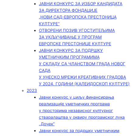
ЈАВНИ КОНКУРС ЗА ИЗБОР КАНДИДАТА
ЗА ДИРЕКТОРА ФОНДАЦИЈЕ
„НОВИ САД-ЕВРОПСКА ПРЕСТОНИЦА
КУЛТУРЕ“
ОТВОРЕНИ ПОЗИВ УГОСТИТЕЉИМА
ЗА УКЉУЧИВАЊЕ У ПРОГРАМ
ЕВРОПСКЕ ПРЕСТОНИЦЕ КУЛТУРЕ
ЈАВНИ КОНКУРС ЗА ПОДРШКУ
УМЕТНИЧКИМ ПРОГРАМИМА
У СКЛАДУ СА ЧЛАНСТВОМ ГРАДА НОВОГ
САДА
У УНЕСКО МРЕЖИ КРЕАТИВНИХ ГРАДОВА
У 2024. ГОДИНИ (КАЛЕИДОСКОП КУЛТУРЕ)
2023
Јавни конкурс у циљу финансирања
реализације уметничких програма
у просторима независног културног
стваралаштва у оквиру програмског лука
„Дочек”
Јавни конкурс за подршку уметничким