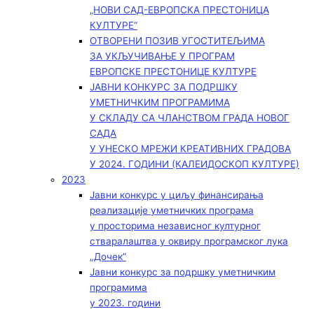
„НОВИ САД-ЕВРОПСКА ПРЕСТОНИЦА
КУЛТУРЕ“
ОТВОРЕНИ ПОЗИВ УГОСТИТЕЉИМА
ЗА УКЉУЧИВАЊЕ У ПРОГРАМ
ЕВРОПСКЕ ПРЕСТОНИЦЕ КУЛТУРЕ
ЈАВНИ КОНКУРС ЗА ПОДРШКУ
УМЕТНИЧКИМ ПРОГРАМИМА
У СКЛАДУ СА ЧЛАНСТВОМ ГРАДА НОВОГ
САДА
У УНЕСКО МРЕЖИ КРЕАТИВНИХ ГРАДОВА
У 2024. ГОДИНИ (КАЛЕИДОСКОП КУЛТУРЕ)
2023
Јавни конкурс у циљу финансирања
реализације уметничких програма
у просторима независног културног
стваралаштва у оквиру програмског лука
„Дочек”
Јавни конкурс за подршку уметничким
програмима
у 2023. години