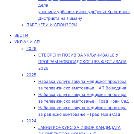
дела
у оквиру урбанистичког уређења Креативног
Дистрикта на Лиману
ПАРТНЕРИ И СПОНЗОРИ
ВЕСТИ
УКЉУЧИ СЕ!
2026
ОТВОРЕНИ ПОЗИВ ЗА УКЉУЧИВАЊЕ У
ПРОГРАМ НОВОСАДСКОГ ЏЕЗ ФЕСТИВАЛА
2026.
2025
Набавка услуге закупа медијског простора
за телевизијско емитовање – АП Војводинa
Набавка услуге закупа медијског простора
за телевизијско емитовање – Град Нови Сад
Набавка услуге закупа медијског простора
за радијско емитовање – Град Нови Сад
2024
ЈАВНИ КОНКУРС ЗА ИЗБОР КАНДИДАТА