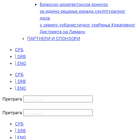
Вајарско-архитектонски конкурс
за идејно решење израде скулптуралног
дела
у оквиру урбанистичког уређења Креативног
Дистрикта на Лиману
ПАРТНЕРИ И СПОНЗОРИ
СРБ
| SRB
| ENG
СРБ
| SRB
| ENG
Претрага
Претрага
СРБ
| SRB
| ENG