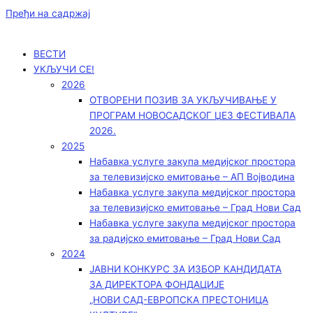
Пређи на садржај
ВЕСТИ
УКЉУЧИ СЕ!
2026
ОТВОРЕНИ ПОЗИВ ЗА УКЉУЧИВАЊЕ У
ПРОГРАМ НОВОСАДСКОГ ЏЕЗ ФЕСТИВАЛА
2026.
2025
Набавка услуге закупа медијског простора
за телевизијско емитовање – АП Војводинa
Набавка услуге закупа медијског простора
за телевизијско емитовање – Град Нови Сад
Набавка услуге закупа медијског простора
за радијско емитовање – Град Нови Сад
2024
ЈАВНИ КОНКУРС ЗА ИЗБОР КАНДИДАТА
ЗА ДИРЕКТОРА ФОНДАЦИЈЕ
„НОВИ САД-ЕВРОПСКА ПРЕСТОНИЦА