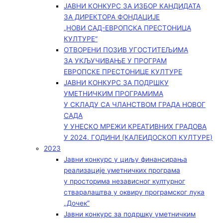
ЈАВНИ КОНКУРС ЗА ИЗБОР КАНДИДАТА
ЗА ДИРЕКТОРА ФОНДАЦИЈЕ
„НОВИ САД-ЕВРОПСКА ПРЕСТОНИЦА
КУЛТУРЕ“
ОТВОРЕНИ ПОЗИВ УГОСТИТЕЉИМА
ЗА УКЉУЧИВАЊЕ У ПРОГРАМ
ЕВРОПСКЕ ПРЕСТОНИЦЕ КУЛТУРЕ
ЈАВНИ КОНКУРС ЗА ПОДРШКУ
УМЕТНИЧКИМ ПРОГРАМИМА
У СКЛАДУ СА ЧЛАНСТВОМ ГРАДА НОВОГ
САДА
У УНЕСКО МРЕЖИ КРЕАТИВНИХ ГРАДОВА
У 2024. ГОДИНИ (КАЛЕИДОСКОП КУЛТУРЕ)
2023
Јавни конкурс у циљу финансирања
реализације уметничких програма
у просторима независног културног
стваралаштва у оквиру програмског лука
„Дочек”
Јавни конкурс за подршку уметничким