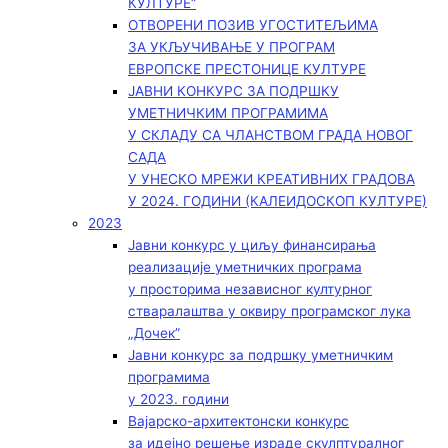
КУЛТУРЕ“
ОТВОРЕНИ ПОЗИВ УГОСТИТЕЉИМА
ЗА УКЉУЧИВАЊЕ У ПРОГРАМ
ЕВРОПСКЕ ПРЕСТОНИЦЕ КУЛТУРЕ
ЈАВНИ КОНКУРС ЗА ПОДРШКУ
УМЕТНИЧКИМ ПРОГРАМИМА
У СКЛАДУ СА ЧЛАНСТВОМ ГРАДА НОВОГ
САДА
У УНЕСКО МРЕЖИ КРЕАТИВНИХ ГРАДОВА
У 2024. ГОДИНИ (КАЛЕИДОСКОП КУЛТУРЕ)
2023
Јавни конкурс у циљу финансирања
реализације уметничких програма
у просторима независног културног
стваралаштва у оквиру програмског лука
„Дочек”
Јавни конкурс за подршку уметничким
програмима
у 2023. години
Вајарско-архитектонски конкурс
за идејно решење израде скулптуралног