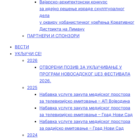
Вајарско-архитектонски конкурс
за идејно решење израде скулптуралног
дела
у оквиру урбанистичког уређења Креативног
Дистрикта на Лиману
ПАРТНЕРИ И СПОНЗОРИ
ВЕСТИ
УКЉУЧИ СЕ!
2026
ОТВОРЕНИ ПОЗИВ ЗА УКЉУЧИВАЊЕ У
ПРОГРАМ НОВОСАДСКОГ ЏЕЗ ФЕСТИВАЛА
2026.
2025
Набавка услуге закупа медијског простора
за телевизијско емитовање – АП Војводинa
Набавка услуге закупа медијског простора
за телевизијско емитовање – Град Нови Сад
Набавка услуге закупа медијског простора
за радијско емитовање – Град Нови Сад
2024