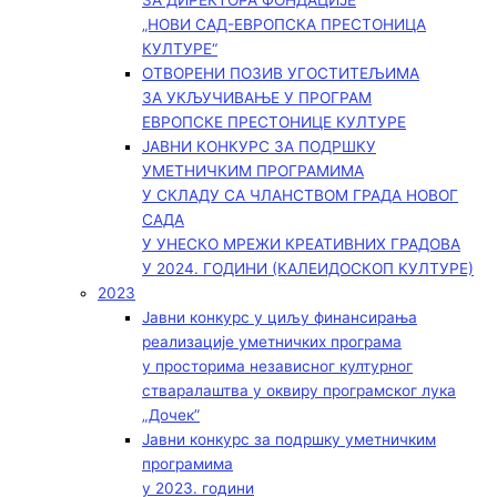
ЗА ДИРЕКТОРА ФОНДАЦИЈЕ
„НОВИ САД-ЕВРОПСКА ПРЕСТОНИЦА
КУЛТУРЕ“
ОТВОРЕНИ ПОЗИВ УГОСТИТЕЉИМА
ЗА УКЉУЧИВАЊЕ У ПРОГРАМ
ЕВРОПСКЕ ПРЕСТОНИЦЕ КУЛТУРЕ
ЈАВНИ КОНКУРС ЗА ПОДРШКУ
УМЕТНИЧКИМ ПРОГРАМИМА
У СКЛАДУ СА ЧЛАНСТВОМ ГРАДА НОВОГ
САДА
У УНЕСКО МРЕЖИ КРЕАТИВНИХ ГРАДОВА
У 2024. ГОДИНИ (КАЛЕИДОСКОП КУЛТУРЕ)
2023
Јавни конкурс у циљу финансирања
реализације уметничких програма
у просторима независног културног
стваралаштва у оквиру програмског лука
„Дочек”
Јавни конкурс за подршку уметничким
програмима
у 2023. години