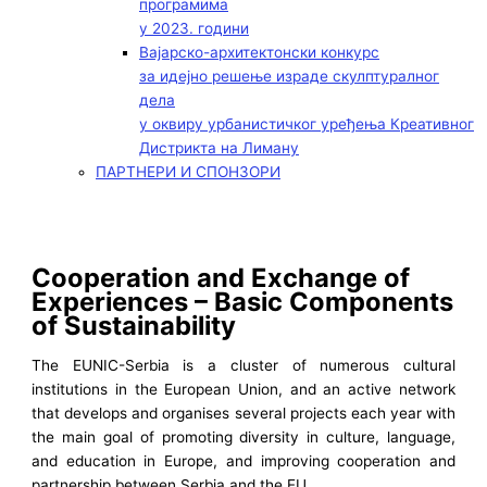
програмима
у 2023. години
Вајарско-архитектонски конкурс
за идејно решење израде скулптуралног
дела
у оквиру урбанистичког уређења Креативног
Дистрикта на Лиману
ПАРТНЕРИ И СПОНЗОРИ
Cooperation and Exchange of
Experiences – Basic Components
of Sustainability
The EUNIC-Serbia is a cluster of numerous cultural
institutions in the European Union, and an active network
that develops and organises several projects each year with
the main goal of promoting diversity in culture, language,
and education in Europe, and improving cooperation and
partnership between Serbia and the EU.