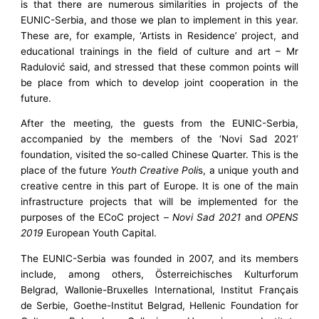
is that there are numerous similarities in projects of the
EUNIC-Serbia, and those we plan to implement in this year.
These are, for example, ‘Artists in Residence’ project, and
educational trainings in the field of culture and art – Mr
Radulović said, and stressed that these common points will
be place from which to develop joint cooperation in the
future.
After the meeting, the guests from the EUNIC-Serbia,
accompanied by the members of the ‘Novi Sad 2021’
foundation, visited the so-called Chinese Quarter. This is the
place of the future
Youth Creative Poli
s, a unique youth and
creative centre in this part of Europe. It is one of the main
infrastructure projects that will be implemented for the
purposes of the ECoC project –
Novi Sad 2021
and
OPENS
2019
European Youth Capital.
The EUNIC-Serbia was founded in 2007, and its members
include, among others, Österreichisches Kulturforum
Belgrad, Wallonie-Bruxelles International, Institut Français
de Serbie, Goethe-Institut Belgrad, Hellenic Foundation for