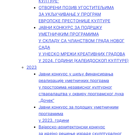
КУЛТУРЕ“
ОТВОРЕНИ ПОЗИВ УГОСТИТЕЉИМА
ЗА УКЉУЧИВАЊЕ У ПРОГРАМ
ЕВРОПСКЕ ПРЕСТОНИЦЕ КУЛТУРЕ
ЈАВНИ КОНКУРС ЗА ПОДРШКУ
УМЕТНИЧКИМ ПРОГРАМИМА
У СКЛАДУ СА ЧЛАНСТВОМ ГРАДА НОВОГ
САДА
У УНЕСКО МРЕЖИ КРЕАТИВНИХ ГРАДОВА
У 2024. ГОДИНИ (КАЛЕИДОСКОП КУЛТУРЕ)
2023
Јавни конкурс у циљу финансирања
реализације уметничких програма
у просторима независног културног
стваралаштва у оквиру програмског лука
„Дочек”
Јавни конкурс за подршку уметничким
програмима
у 2023. години
Вајарско-архитектонски конкурс
за идејно решење израде скулптуралног