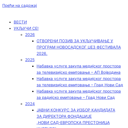
Пређи на садржај
ВЕСТИ
УКЉУЧИ СЕ!
2026
ОТВОРЕНИ ПОЗИВ ЗА УКЉУЧИВАЊЕ У
ПРОГРАМ НОВОСАДСКОГ ЏЕЗ ФЕСТИВАЛА
2026.
2025
Набавка услуге закупа медијског простора
за телевизијско емитовање – АП Војводинa
Набавка услуге закупа медијског простора
за телевизијско емитовање – Град Нови Сад
Набавка услуге закупа медијског простора
за радијско емитовање – Град Нови Сад
2024
ЈАВНИ КОНКУРС ЗА ИЗБОР КАНДИДАТА
ЗА ДИРЕКТОРА ФОНДАЦИЈЕ
„НОВИ САД-ЕВРОПСКА ПРЕСТОНИЦА