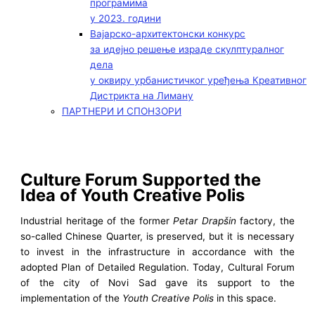
програмима
у 2023. години
Вајарско-архитектонски конкурс
за идејно решење израде скулптуралног
дела
у оквиру урбанистичког уређења Креативног
Дистрикта на Лиману
ПАРТНЕРИ И СПОНЗОРИ
Culture Forum Supported the
Idea of Youth Creative Polis
Industrial heritage of the former
Petar Drapšin
factory, the
so-called Chinese Quarter, is preserved, but it is necessary
to invest in the infrastructure in accordance with the
adopted Plan of Detailed Regulation. Today, Cultural Forum
of the city of Novi Sad gave its support to the
implementation of the
Youth Creative Polis
in this space.