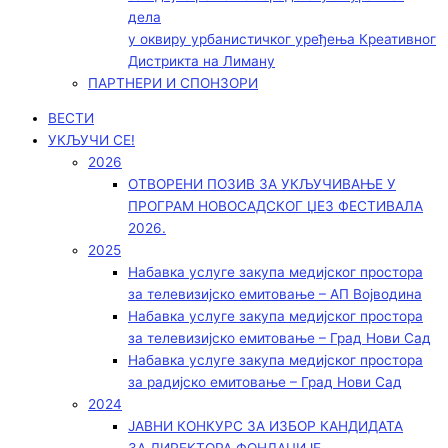
дела
у оквиру урбанистичког уређења Креативног
Дистрикта на Лиману
ПАРТНЕРИ И СПОНЗОРИ
ВЕСТИ
УКЉУЧИ СЕ!
2026
ОТВОРЕНИ ПОЗИВ ЗА УКЉУЧИВАЊЕ У
ПРОГРАМ НОВОСАДСКОГ ЏЕЗ ФЕСТИВАЛА
2026.
2025
Набавка услуге закупа медијског простора
за телевизијско емитовање – АП Војводинa
Набавка услуге закупа медијског простора
за телевизијско емитовање – Град Нови Сад
Набавка услуге закупа медијског простора
за радијско емитовање – Град Нови Сад
2024
ЈАВНИ КОНКУРС ЗА ИЗБОР КАНДИДАТА