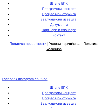
Шта је ЕПК
Програмски концепт
Процес мониторинга
Евалуациони извештај
Документи
Партнери и спонзори
Контакт
Политика приватности
|
Услови коришћења
|
Политика
колачића
Facebook
Instagram
Youtube
Шта је ЕПК
Програмски концепт
Процес мониторинга
Евалуациони извештај