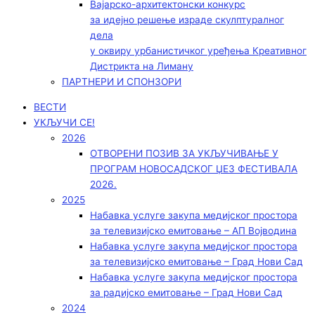
Вајарско-архитектонски конкурс
за идејно решење израде скулптуралног
дела
у оквиру урбанистичког уређења Креативног
Дистрикта на Лиману
ПАРТНЕРИ И СПОНЗОРИ
ВЕСТИ
УКЉУЧИ СЕ!
2026
ОТВОРЕНИ ПОЗИВ ЗА УКЉУЧИВАЊЕ У
ПРОГРАМ НОВОСАДСКОГ ЏЕЗ ФЕСТИВАЛА
2026.
2025
Набавка услуге закупа медијског простора
за телевизијско емитовање – АП Војводинa
Набавка услуге закупа медијског простора
за телевизијско емитовање – Град Нови Сад
Набавка услуге закупа медијског простора
за радијско емитовање – Град Нови Сад
2024