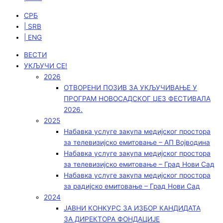
СРБ
| SRB
| ENG
ВЕСТИ
УКЉУЧИ СЕ!
2026
ОТВОРЕНИ ПОЗИВ ЗА УКЉУЧИВАЊЕ У
ПРОГРАМ НОВОСАДСКОГ ЏЕЗ ФЕСТИВАЛА
2026.
2025
Набавка услуге закупа медијског простора
за телевизијско емитовање – АП Војводинa
Набавка услуге закупа медијског простора
за телевизијско емитовање – Град Нови Сад
Набавка услуге закупа медијског простора
за радијско емитовање – Град Нови Сад
2024
ЈАВНИ КОНКУРС ЗА ИЗБОР КАНДИДАТА
ЗА ДИРЕКТОРА ФОНДАЦИЈЕ