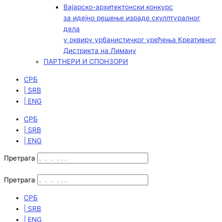
Вајарско-архитектонски конкурс
за идејно решење израде скулптуралног
дела
у оквиру урбанистичког уређења Креативног
Дистрикта на Лиману
ПАРТНЕРИ И СПОНЗОРИ
СРБ
| SRB
| ENG
СРБ
| SRB
| ENG
Претрага
Претрага
СРБ
| SRB
| ENG