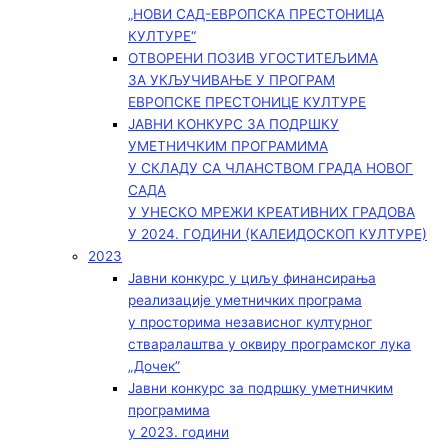
„НОВИ САД-ЕВРОПСКА ПРЕСТОНИЦА
КУЛТУРЕ“
ОТВОРЕНИ ПОЗИВ УГОСТИТЕЉИМА
ЗА УКЉУЧИВАЊЕ У ПРОГРАМ
ЕВРОПСКЕ ПРЕСТОНИЦЕ КУЛТУРЕ
ЈАВНИ КОНКУРС ЗА ПОДРШКУ
УМЕТНИЧКИМ ПРОГРАМИМА
У СКЛАДУ СА ЧЛАНСТВОМ ГРАДА НОВОГ
САДА
У УНЕСКО МРЕЖИ КРЕАТИВНИХ ГРАДОВА
У 2024. ГОДИНИ (КАЛЕИДОСКОП КУЛТУРЕ)
2023
Јавни конкурс у циљу финансирања
реализације уметничких програма
у просторима независног културног
стваралаштва у оквиру програмског лука
„Дочек”
Јавни конкурс за подршку уметничким
програмима
у 2023. години