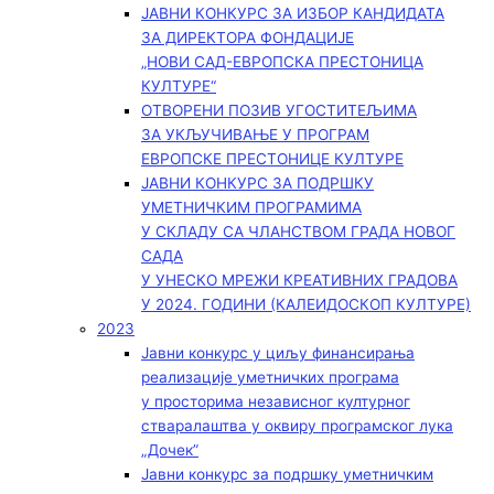
ЈАВНИ КОНКУРС ЗА ИЗБОР КАНДИДАТА
ЗА ДИРЕКТОРА ФОНДАЦИЈЕ
„НОВИ САД-ЕВРОПСКА ПРЕСТОНИЦА
КУЛТУРЕ“
ОТВОРЕНИ ПОЗИВ УГОСТИТЕЉИМА
ЗА УКЉУЧИВАЊЕ У ПРОГРАМ
ЕВРОПСКЕ ПРЕСТОНИЦЕ КУЛТУРЕ
ЈАВНИ КОНКУРС ЗА ПОДРШКУ
УМЕТНИЧКИМ ПРОГРАМИМА
У СКЛАДУ СА ЧЛАНСТВОМ ГРАДА НОВОГ
САДА
У УНЕСКО МРЕЖИ КРЕАТИВНИХ ГРАДОВА
У 2024. ГОДИНИ (КАЛЕИДОСКОП КУЛТУРЕ)
2023
Јавни конкурс у циљу финансирања
реализације уметничких програма
у просторима независног културног
стваралаштва у оквиру програмског лука
„Дочек”
Јавни конкурс за подршку уметничким