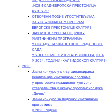
ЗА ДИРЕКТОРА ФОНДАЦИЈЕ
„НОВИ САД-ЕВРОПСКА ПРЕСТОНИЦА
КУЛТУРЕ“
ОТВОРЕНИ ПОЗИВ УГОСТИТЕЉИМА
ЗА УКЉУЧИВАЊЕ У ПРОГРАМ
ЕВРОПСКЕ ПРЕСТОНИЦЕ КУЛТУРЕ
ЈАВНИ КОНКУРС ЗА ПОДРШКУ
УМЕТНИЧКИМ ПРОГРАМИМА
У СКЛАДУ СА ЧЛАНСТВОМ ГРАДА НОВОГ
САДА
У УНЕСКО МРЕЖИ КРЕАТИВНИХ ГРАДОВА
У 2024. ГОДИНИ (КАЛЕИДОСКОП КУЛТУРЕ)
2023
Јавни конкурс у циљу финансирања
реализације уметничких програма
у просторима независног културног
стваралаштва у оквиру програмског лука
„Дочек”
Јавни конкурс за подршку уметничким
програмима
у 2023. години