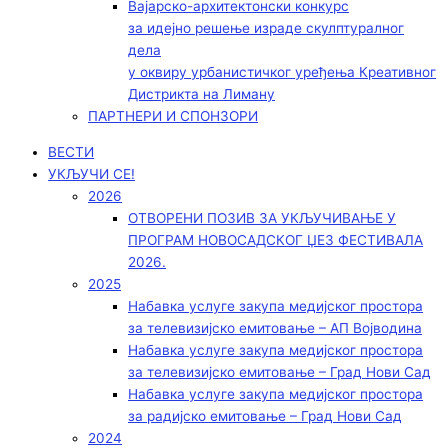
Вајарско-архитектонски конкурс
за идејно решење израде скулптуралног
дела
у оквиру урбанистичког уређења Креативног
Дистрикта на Лиману
ПАРТНЕРИ И СПОНЗОРИ
ВЕСТИ
УКЉУЧИ СЕ!
2026
ОТВОРЕНИ ПОЗИВ ЗА УКЉУЧИВАЊЕ У
ПРОГРАМ НОВОСАДСКОГ ЏЕЗ ФЕСТИВАЛА
2026.
2025
Набавка услуге закупа медијског простора
за телевизијско емитовање – АП Војводинa
Набавка услуге закупа медијског простора
за телевизијско емитовање – Град Нови Сад
Набавка услуге закупа медијског простора
за радијско емитовање – Град Нови Сад
2024