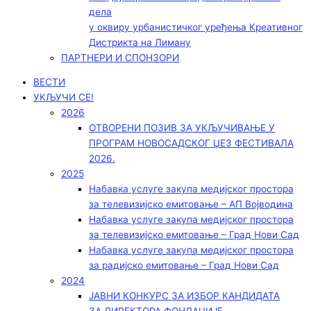
дела
у оквиру урбанистичког уређења Креативног
Дистрикта на Лиману
ПАРТНЕРИ И СПОНЗОРИ
ВЕСТИ
УКЉУЧИ СЕ!
2026
ОТВОРЕНИ ПОЗИВ ЗА УКЉУЧИВАЊЕ У
ПРОГРАМ НОВОСАДСКОГ ЏЕЗ ФЕСТИВАЛА
2026.
2025
Набавка услуге закупа медијског простора
за телевизијско емитовање – АП Војводинa
Набавка услуге закупа медијског простора
за телевизијско емитовање – Град Нови Сад
Набавка услуге закупа медијског простора
за радијско емитовање – Град Нови Сад
2024
ЈАВНИ КОНКУРС ЗА ИЗБОР КАНДИДАТА