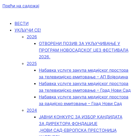
Пређи на садржај
ВЕСТИ
УКЉУЧИ СЕ!
2026
ОТВОРЕНИ ПОЗИВ ЗА УКЉУЧИВАЊЕ У
ПРОГРАМ НОВОСАДСКОГ ЏЕЗ ФЕСТИВАЛА
2026.
2025
Набавка услуге закупа медијског простора
за телевизијско емитовање – АП Војводинa
Набавка услуге закупа медијског простора
за телевизијско емитовање – Град Нови Сад
Набавка услуге закупа медијског простора
за радијско емитовање – Град Нови Сад
2024
ЈАВНИ КОНКУРС ЗА ИЗБОР КАНДИДАТА
ЗА ДИРЕКТОРА ФОНДАЦИЈЕ
„НОВИ САД-ЕВРОПСКА ПРЕСТОНИЦА