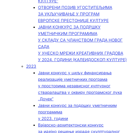
КУЛТУРЕ“
ОТВОРЕНИ ПОЗИВ УГОСТИТЕЉИМА
ЗА УКЉУЧИВАЊЕ У ПРОГРАМ
ЕВРОПСКЕ ПРЕСТОНИЦЕ КУЛТУРЕ
ЈАВНИ КОНКУРС ЗА ПОДРШКУ
УМЕТНИЧКИМ ПРОГРАМИМА
У СКЛАДУ СА ЧЛАНСТВОМ ГРАДА НОВОГ
САДА
У УНЕСКО МРЕЖИ КРЕАТИВНИХ ГРАДОВА
У 2024. ГОДИНИ (КАЛЕИДОСКОП КУЛТУРЕ)
2023
Јавни конкурс у циљу финансирања
реализације уметничких програма
у просторима независног културног
стваралаштва у оквиру програмског лука
„Дочек”
Јавни конкурс за подршку уметничким
програмима
у 2023. години
Вајарско-архитектонски конкурс
за идејно решење израде скулптуралног