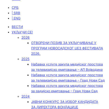
СРБ
| SRB
| ENG
ВЕСТИ
УКЉУЧИ СЕ!
2026
ОТВОРЕНИ ПОЗИВ ЗА УКЉУЧИВАЊЕ У
ПРОГРАМ НОВОСАДСКОГ ЏЕЗ ФЕСТИВАЛА
2026.
2025
Набавка услуге закупа медијског простора
за телевизијско емитовање – АП Војводинa
Набавка услуге закупа медијског простора
за телевизијско емитовање – Град Нови Сад
Набавка услуге закупа медијског простора
за радијско емитовање – Град Нови Сад
2024
ЈАВНИ КОНКУРС ЗА ИЗБОР КАНДИДАТА
ЗА ДИРЕКТОРА ФОНДАЦИЈЕ