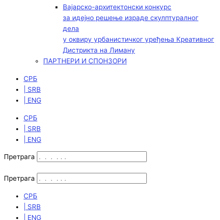
Вајарско-архитектонски конкурс
за идејно решење израде скулптуралног
дела
у оквиру урбанистичког уређења Креативног
Дистрикта на Лиману
ПАРТНЕРИ И СПОНЗОРИ
СРБ
| SRB
| ENG
СРБ
| SRB
| ENG
Претрага
Претрага
СРБ
| SRB
| ENG