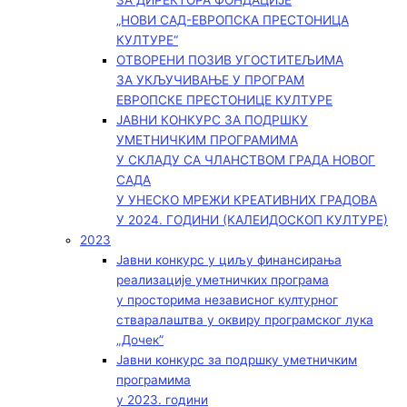
ЗА ДИРЕКТОРА ФОНДАЦИЈЕ
„НОВИ САД-ЕВРОПСКА ПРЕСТОНИЦА
КУЛТУРЕ“
ОТВОРЕНИ ПОЗИВ УГОСТИТЕЉИМА
ЗА УКЉУЧИВАЊЕ У ПРОГРАМ
ЕВРОПСКЕ ПРЕСТОНИЦЕ КУЛТУРЕ
ЈАВНИ КОНКУРС ЗА ПОДРШКУ
УМЕТНИЧКИМ ПРОГРАМИМА
У СКЛАДУ СА ЧЛАНСТВОМ ГРАДА НОВОГ
САДА
У УНЕСКО МРЕЖИ КРЕАТИВНИХ ГРАДОВА
У 2024. ГОДИНИ (КАЛЕИДОСКОП КУЛТУРЕ)
2023
Јавни конкурс у циљу финансирања
реализације уметничких програма
у просторима независног културног
стваралаштва у оквиру програмског лука
„Дочек”
Јавни конкурс за подршку уметничким
програмима
у 2023. години