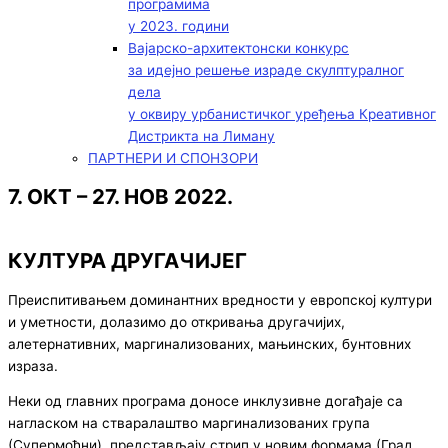
програмима
у 2023. години
Вајарско-архитектонски конкурс
за идејно решење израде скулптуралног
дела
у оквиру урбанистичког уређења Креативног
Дистрикта на Лиману
ПАРТНЕРИ И СПОНЗОРИ
7. ОКТ – 27. НОВ 2022.
КУЛТУРА ДРУГАЧИЈЕГ
Преиспитивањем доминантних вредности у европској култури
и уметности, долазимо до откривања другачијих,
алетернативних, маргинализованих, мањинских, бунтовних
израза.
Неки од главних програма доносе инклузивне догађаје са
нагласком на стваралаштво маргинализованих група
(Супермоћни), представљају стрип у новим формама (Град