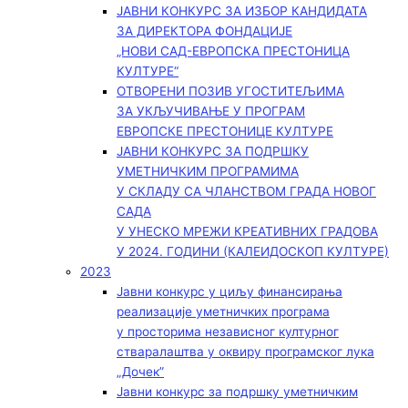
ЈАВНИ КОНКУРС ЗА ИЗБОР КАНДИДАТА
ЗА ДИРЕКТОРА ФОНДАЦИЈЕ
„НОВИ САД-ЕВРОПСКА ПРЕСТОНИЦА
КУЛТУРЕ“
ОТВОРЕНИ ПОЗИВ УГОСТИТЕЉИМА
ЗА УКЉУЧИВАЊЕ У ПРОГРАМ
ЕВРОПСКЕ ПРЕСТОНИЦЕ КУЛТУРЕ
ЈАВНИ КОНКУРС ЗА ПОДРШКУ
УМЕТНИЧКИМ ПРОГРАМИМА
У СКЛАДУ СА ЧЛАНСТВОМ ГРАДА НОВОГ
САДА
У УНЕСКО МРЕЖИ КРЕАТИВНИХ ГРАДОВА
У 2024. ГОДИНИ (КАЛЕИДОСКОП КУЛТУРЕ)
2023
Јавни конкурс у циљу финансирања
реализације уметничких програма
у просторима независног културног
стваралаштва у оквиру програмског лука
„Дочек”
Јавни конкурс за подршку уметничким