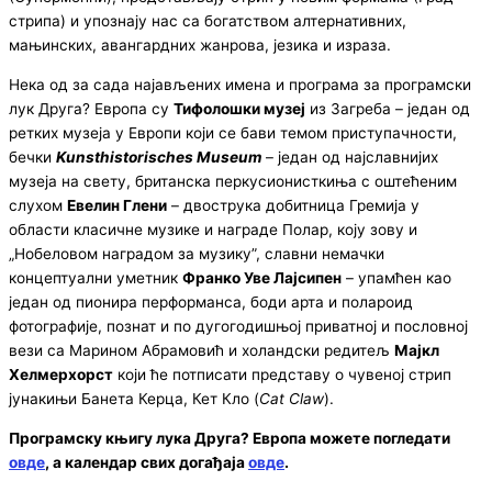
стрипа) и упознају нас са богатством алтернативних,
мањинских, авангардних жанрова, језика и израза.
Нека од за сада најављених имена и програма за програмски
лук Друга? Европа су
Тифолошки музеј
из Загреба – један од
ретких музеја у Европи који се бави темом приступачности,
бечки
Kunsthistorisches Museum
– један од најславнијих
музеја на свету, британска перкусионисткиња с оштећеним
слухом
Евелин Глени
– двострука добитница Гремија у
области класичне музике и награде Полар, коју зову и
„Нобеловом наградом за музику”, славни немачки
концептуални уметник
Франко Уве Лајсипен
– упамћен као
један од пионира перформанса, боди арта и полароид
фотографије, познат и по дугогодишњој приватној и пословној
вези са Марином Абрамовић и холандски редитељ
Мајкл
Хелмерхорст
који ће потписати представу о чувеној стрип
јунакињи Банета Керца, Кет Кло (
Cat Claw
).
Програмску књигу лука Друга? Европа можете погледати
овде
, а календар свих догађаја
овде
.