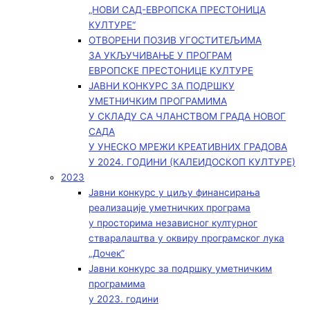
„НОВИ САД-ЕВРОПСКА ПРЕСТОНИЦА
КУЛТУРЕ“
ОТВОРЕНИ ПОЗИВ УГОСТИТЕЉИМА
ЗА УКЉУЧИВАЊЕ У ПРОГРАМ
ЕВРОПСКЕ ПРЕСТОНИЦЕ КУЛТУРЕ
ЈАВНИ КОНКУРС ЗА ПОДРШКУ
УМЕТНИЧКИМ ПРОГРАМИМА
У СКЛАДУ СА ЧЛАНСТВОМ ГРАДА НОВОГ
САДА
У УНЕСКО МРЕЖИ КРЕАТИВНИХ ГРАДОВА
У 2024. ГОДИНИ (КАЛЕИДОСКОП КУЛТУРЕ)
2023
Јавни конкурс у циљу финансирања
реализације уметничких програма
у просторима независног културног
стваралаштва у оквиру програмског лука
„Дочек”
Јавни конкурс за подршку уметничким
програмима
у 2023. години