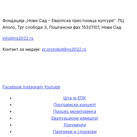
Фондација „Нови Сад – Европска престоница културе” ПЦ
Аполо, Трг слободе 3, Поштански фах 15321101, Нови Сад
info@ns2022.rs
Контакт за медије:
pr.protokol@ns2022.rs
Facebook
Instagram
Youtube
Шта је ЕПК
Програмски концепт
Процес мониторинга
Евалуациони извештај
Документи
Партнери и спонзори