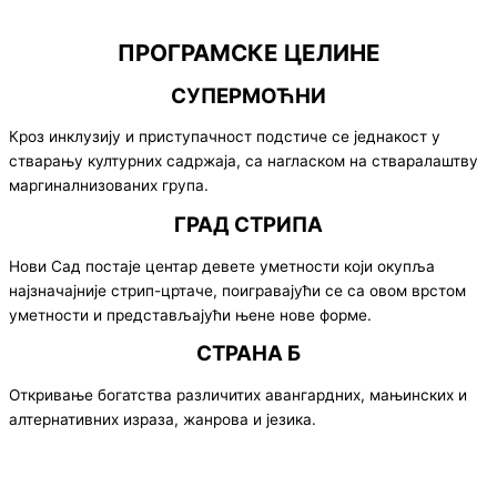
ПРОГРАМСКЕ ЦЕЛИНЕ
СУПЕРМОЋНИ
Кроз инклузију и приступачност подстиче се једнакост у
стварању културних садржаја, са нагласком на стваралаштву
маргиналнизованих група.
ГРАД СТРИПА
Нови Сад постаје центар девете уметности који окупља
најзначајније стрип-цртаче, поигравајући се са овом врстом
уметности и представљајући њене нове форме.
СТРАНА Б
Откривање богатства различитих авангардних, мањинских и
алтернативних израза, жанрова и језика.