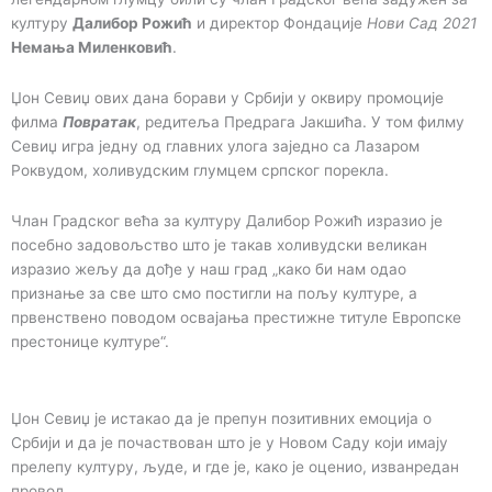
културу
Далибор Рожић
и директор Фондације
Нови Сад 2021
Немања Миленковић
.
Џон Севиџ ових дана борави у Србији у оквиру промоције
филма
Повратак
, редитеља Предрага Јакшића. У том филму
Севиџ игра једну од главних улога заједно са Лазаром
Роквудом, холивудским глумцем српског порекла.
Члан Градског већа за културу Далибор Рожић изразио је
посебно задовољство што је такав холивудски великан
изразио жељу да дође у наш град „како би нам одао
признање за све што смо постигли на пољу културе, а
првенствено поводом освајања престижне титуле Европске
престонице културе“.
Џон Севиџ је истакао да је препун позитивних емоција о
Србији и да је почаствован што је у Новом Саду који имају
прелепу културу, људе, и где је, како је оценио, изванредан
провод.