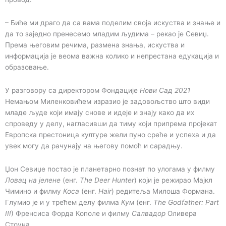
– Биће ми драго да са вама поделим своја искуства и знање и
да то заједно пренесемо младим људима – рекао је Севиџ.
Према његовим речима, размена знања, искуства и
информација је веома важна колико и непрестана едукација и
образовање.
У разговору са директором Фондације
Нови Сад 2021
Немањом Миленковићем изразио је задовољство што види
младе људе који имају снове и идеје и знају како да их
спроведу у делу, нагласивши да тиму који припрема пројекат
Европска престоница културе жели пуно среће и успеха и да
увек могу да рачунају на његову помоћ и сарадњу.
Џон Севиџе постао је планетарно познат по улогама у филму
Ловац на јелене
(енг.
The Deer Hunter
) који је режирао Мајкл
Чимино и филму
Коса
(енг.
Hair
) редитеља Милоша Формана.
Глумио је и у трећем делу филма
Кум
(енг.
The Godfather: Part
III
) Френсиса Форда Кополе и филму
Салвадор
Оливера
Стоуна.