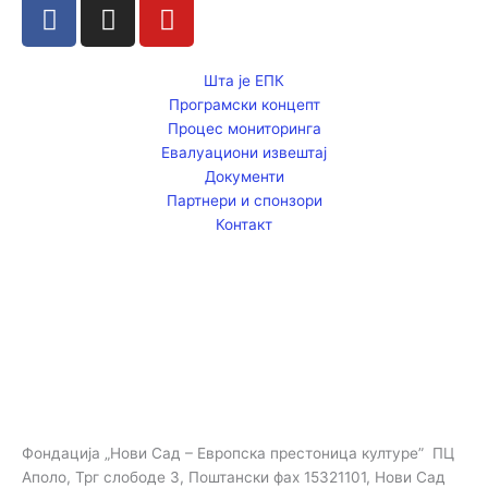
F
I
Y
a
n
o
c
s
u
e
t
t
Шта је ЕПК
Програмски концепт
b
a
u
Процес мониторинга
o
g
b
Евалуациони извештај
o
r
e
Документи
k
a
Партнери и спонзори
m
Контакт
Фондација „Нови Сад – Европска престоница културе” ПЦ
Аполо, Трг слободе 3, Поштански фах 15321101, Нови Сад