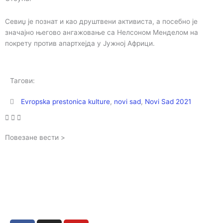
Севиџ је познат и као друштвени активиста, а посебно је
значајно његово ангажовање са Нелсоном Менделом на
покрету против апартхејда у Јужној Африци.
Тагови:
Evropska prestonica kulture
,
novi sad
,
Novi Sad 2021
Повезане вести >