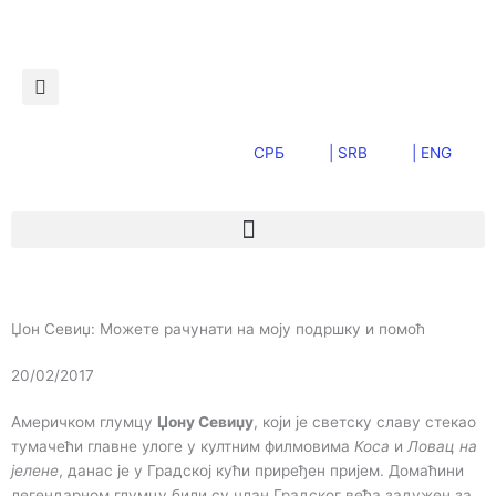
Пређи
на
садржај
СРБ
| SRB
| ENG
Џон Севиџ: Можете рачунати на моју подршку и помоћ
20/02/2017
Америчком глумцу
Џону Севиџу
, који је светску славу стекао
тумачећи главне улоге у култним филмовима
Коса
и
Ловац на
јелене
, данас је у Градској кући приређен пријем. Домаћини
легендарном глумцу били су члан Градског већа задужен за