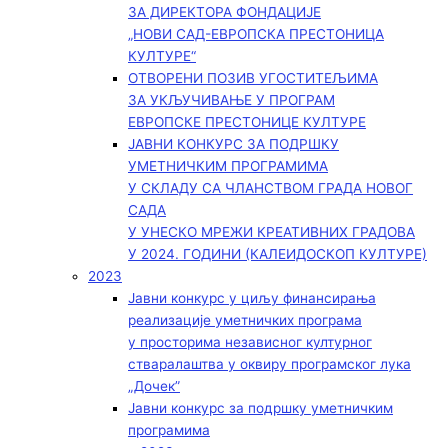
ЗА ДИРЕКТОРА ФОНДАЦИЈЕ
„НОВИ САД-ЕВРОПСКА ПРЕСТОНИЦА
КУЛТУРЕ“
ОТВОРЕНИ ПОЗИВ УГОСТИТЕЉИМА
ЗА УКЉУЧИВАЊЕ У ПРОГРАМ
ЕВРОПСКЕ ПРЕСТОНИЦЕ КУЛТУРЕ
ЈАВНИ КОНКУРС ЗА ПОДРШКУ
УМЕТНИЧКИМ ПРОГРАМИМА
У СКЛАДУ СА ЧЛАНСТВОМ ГРАДА НОВОГ
САДА
У УНЕСКО МРЕЖИ КРЕАТИВНИХ ГРАДОВА
У 2024. ГОДИНИ (КАЛЕИДОСКОП КУЛТУРЕ)
2023
Јавни конкурс у циљу финансирања
реализације уметничких програма
у просторима независног културног
стваралаштва у оквиру програмског лука
„Дочек”
Јавни конкурс за подршку уметничким
програмима