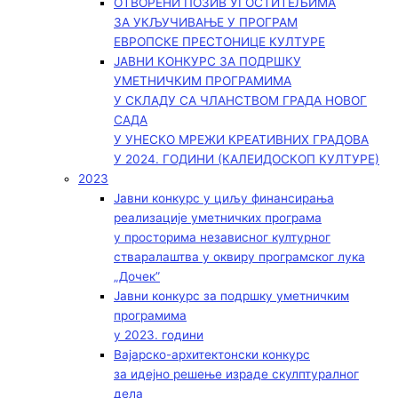
ОТВОРЕНИ ПОЗИВ УГОСТИТЕЉИМА
ЗА УКЉУЧИВАЊЕ У ПРОГРАМ
ЕВРОПСКЕ ПРЕСТОНИЦЕ КУЛТУРЕ
ЈАВНИ КОНКУРС ЗА ПОДРШКУ
УМЕТНИЧКИМ ПРОГРАМИМА
У СКЛАДУ СА ЧЛАНСТВОМ ГРАДА НОВОГ
САДА
У УНЕСКО МРЕЖИ КРЕАТИВНИХ ГРАДОВА
У 2024. ГОДИНИ (КАЛЕИДОСКОП КУЛТУРЕ)
2023
Јавни конкурс у циљу финансирања
реализације уметничких програма
у просторима независног културног
стваралаштва у оквиру програмског лука
„Дочек”
Јавни конкурс за подршку уметничким
програмима
у 2023. години
Вајарско-архитектонски конкурс
за идејно решење израде скулптуралног
дела