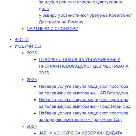
за идејно решење израде скулптуралног
дела
у оквиру урбанистичког уређења Креативног
Дистрикта на Лиману
ПАРТНЕРИ И СПОНЗОРИ
ВЕСТИ
УКЉУЧИ СЕ!
2026
ОТВОРЕНИ ПОЗИВ ЗА УКЉУЧИВАЊЕ У
ПРОГРАМ НОВОСАДСКОГ ЏЕЗ ФЕСТИВАЛА
2026.
2025
Набавка услуге закупа медијског простора
за телевизијско емитовање – АП Војводинa
Набавка услуге закупа медијског простора
за телевизијско емитовање – Град Нови Сад
Набавка услуге закупа медијског простора
за радијско емитовање – Град Нови Сад
2024
ЈАВНИ КОНКУРС ЗА ИЗБОР КАНДИДАТА