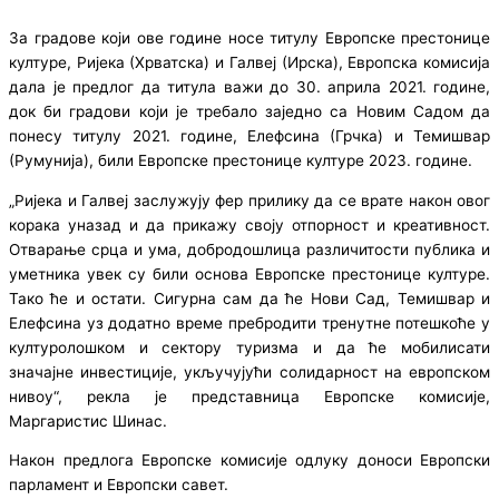
За градове који ове године носе титулу Европске престонице
културе, Ријека (Хрватска) и Галвеј (Ирска), Европска комисија
дала је предлог да титула важи до 30. априла 2021. године,
док би градови који је требало заједно са Новим Садом да
понесу титулу 2021. године, Елефсина (Грчка) и Темишвар
(Румунија), били Европске престонице културе 2023. године.
„Ријека и Галвеј заслужују фер прилику да се врате након овог
корака уназад и да прикажу своју отпорност и креативност.
Отварање срца и ума, добродошлица различитости публика и
уметника увек су били основа Европске престонице културе.
Тако ће и остати. Сигурна сам да ће Нови Сад, Темишвар и
Елефсина уз додатно време пребродити тренутне потешкоће у
културолошком и сектору туризма и да ће мобилисати
значајне инвестиције, укључујући солидарност на европском
нивоу“, рекла је представница Европске комисије,
Маргаристис Шинас.
Након предлога Европске комисије одлуку доноси Европски
парламент и Европски савет.