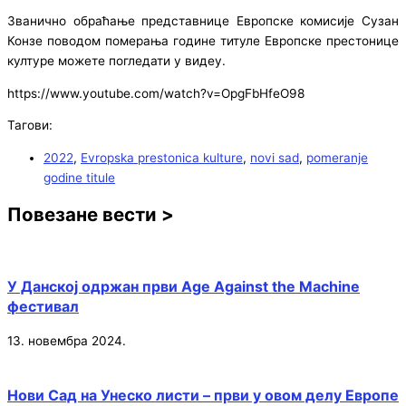
Званично обраћање представнице Европске комисије Сузан
Конзе поводом померања године титуле Европске престонице
културе можете погледати у видеу.
https://www.youtube.com/watch?v=OpgFbHfeO98
Тагови:
2022
,
Evropska prestonica kulture
,
novi sad
,
pomeranje
godine titule
Повезане вести >
У Данској одржан први Age Against the Machine
фестивал
13. новембра 2024.
Нови Сад на Унеско листи – први у овом делу Европе