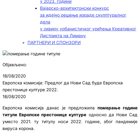
у 2023. години
Вајарско-архитектонски конкурс
за идејно решење израде скулптуралног
дела
у оквиру урбанистичког уређења Креативног
Дистрикта на Лиману
ПАРТНЕРИ И СПОНЗОРИ
Објављено:
18/08/2020
Европска комисија: Предлог да Нови Сад буде Европска
престонице културе 2022.
18/08/2020
Европска комисија данас је предложила
померање године
титуле Европске престонице културе
односно да Нови Сад
уместо 2021. ту титулу носи 2022. године, због пандемије
вируса корона.