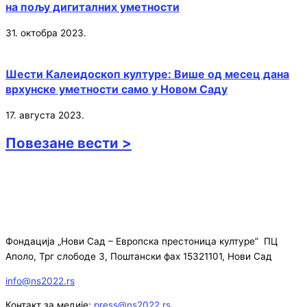
на пољу дигиталних уметности
31. октобра 2023.
Шести Калеидоскоп културе: Више од месец дана
врхунске уметности само у Новом Саду
17. августа 2023.
Повезане вести >
Фондација „Нови Сад – Европска престоница културе” ПЦ
Аполо, Трг слободе 3, Поштански фах 15321101, Нови Сад
info@ns2022.rs
Контакт за медије:
press@ns2022.rs