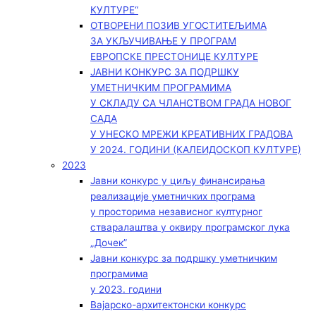
КУЛТУРЕ“
ОТВОРЕНИ ПОЗИВ УГОСТИТЕЉИМА
ЗА УКЉУЧИВАЊЕ У ПРОГРАМ
ЕВРОПСКЕ ПРЕСТОНИЦЕ КУЛТУРЕ
ЈАВНИ КОНКУРС ЗА ПОДРШКУ
УМЕТНИЧКИМ ПРОГРАМИМА
У СКЛАДУ СА ЧЛАНСТВОМ ГРАДА НОВОГ
САДА
У УНЕСКО МРЕЖИ КРЕАТИВНИХ ГРАДОВА
У 2024. ГОДИНИ (КАЛЕИДОСКОП КУЛТУРЕ)
2023
Јавни конкурс у циљу финансирања
реализације уметничких програма
у просторима независног културног
стваралаштва у оквиру програмског лука
„Дочек”
Јавни конкурс за подршку уметничким
програмима
у 2023. години
Вајарско-архитектонски конкурс