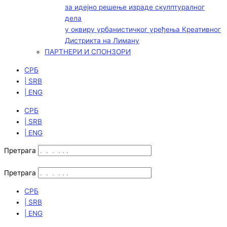
за идејно решење израде скулптуралног
дела
у оквиру урбанистичког уређења Креативног
Дистрикта на Лиману
ПАРТНЕРИ И СПОНЗОРИ
СРБ
| SRB
| ENG
СРБ
| SRB
| ENG
Претрага
Претрага
СРБ
| SRB
| ENG