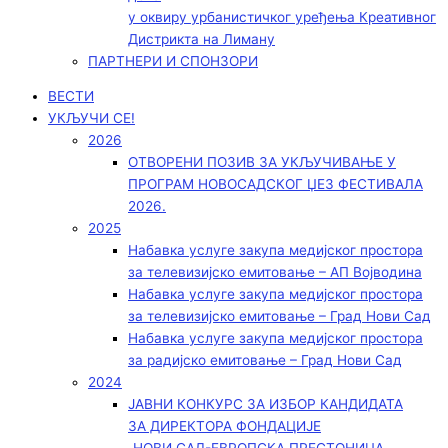
у оквиру урбанистичког уређења Креативног
Дистрикта на Лиману
ПАРТНЕРИ И СПОНЗОРИ
ВЕСТИ
УКЉУЧИ СЕ!
2026
ОТВОРЕНИ ПОЗИВ ЗА УКЉУЧИВАЊЕ У
ПРОГРАМ НОВОСАДСКОГ ЏЕЗ ФЕСТИВАЛА
2026.
2025
Набавка услуге закупа медијског простора
за телевизијско емитовање – АП Војводинa
Набавка услуге закупа медијског простора
за телевизијско емитовање – Град Нови Сад
Набавка услуге закупа медијског простора
за радијско емитовање – Град Нови Сад
2024
ЈАВНИ КОНКУРС ЗА ИЗБОР КАНДИДАТА
ЗА ДИРЕКТОРА ФОНДАЦИЈЕ