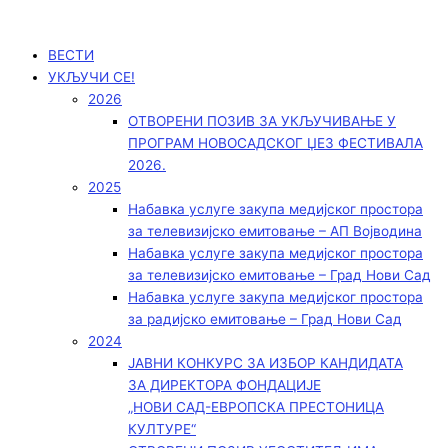
Пређи
на
садржај
ВЕСТИ
УКЉУЧИ СЕ!
2026
ОТВОРЕНИ ПОЗИВ ЗА УКЉУЧИВАЊЕ У
ПРОГРАМ НОВОСАДСКОГ ЏЕЗ ФЕСТИВАЛА
2026.
2025
Набавка услуге закупа медијског простора
за телевизијско емитовање – АП Војводинa
Набавка услуге закупа медијског простора
за телевизијско емитовање – Град Нови Сад
Набавка услуге закупа медијског простора
за радијско емитовање – Град Нови Сад
2024
ЈАВНИ КОНКУРС ЗА ИЗБОР КАНДИДАТА
ЗА ДИРЕКТОРА ФОНДАЦИЈЕ
„НОВИ САД-ЕВРОПСКА ПРЕСТОНИЦА
КУЛТУРЕ“