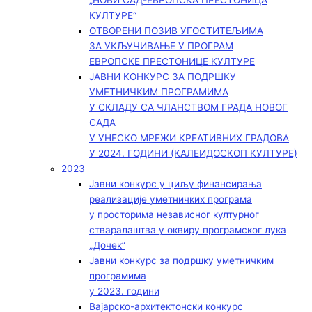
„НОВИ САД-ЕВРОПСКА ПРЕСТОНИЦА
КУЛТУРЕ“
ОТВОРЕНИ ПОЗИВ УГОСТИТЕЉИМА
ЗА УКЉУЧИВАЊЕ У ПРОГРАМ
ЕВРОПСКЕ ПРЕСТОНИЦЕ КУЛТУРЕ
ЈАВНИ КОНКУРС ЗА ПОДРШКУ
УМЕТНИЧКИМ ПРОГРАМИМА
У СКЛАДУ СА ЧЛАНСТВОМ ГРАДА НОВОГ
САДА
У УНЕСКО МРЕЖИ КРЕАТИВНИХ ГРАДОВА
У 2024. ГОДИНИ (КАЛЕИДОСКОП КУЛТУРЕ)
2023
Јавни конкурс у циљу финансирања
реализације уметничких програма
у просторима независног културног
стваралаштва у оквиру програмског лука
„Дочек”
Јавни конкурс за подршку уметничким
програмима
у 2023. години
Вајарско-архитектонски конкурс