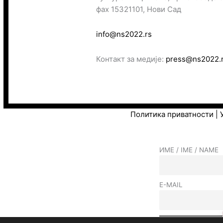
фах 15321101, Нови Сад
info@ns2022.rs
Контакт за медије:
press@ns2022.
Политика приватности
|
ИМЕ / IME / NAME
E-MAIL