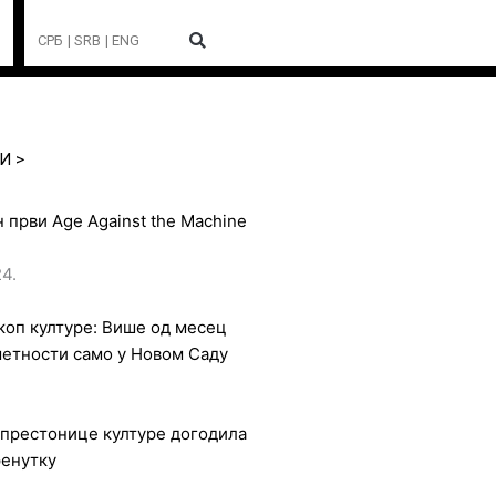
СРБ
| SRB
| ENG
И >
 први Age Against the Machine
4.
оп културе: Више од месец
метности само у Новом Саду
 престонице културе догодила
ренутку