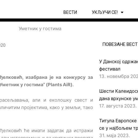
ВЕСТИ
УКЉУЧИ СЕ!
ПОВЕЗАНЕ ВЕСТ
020
У Данској одржан
фестивал
13. новембра 202
ђелковић, изабрана је на конкурсу за
метник у гостима“ (Plants AiR).
Шести Калеидоск
дана врхунске у
 расељавања, али и еколошку свест и
17. августа 2023.
зличитим пројектима, како у земљи, тако
Титула Европске
се у најбољем т
нђелковић ће имати задатак да истражи
31. маја 2023.
, али истовремено и да критички пропита