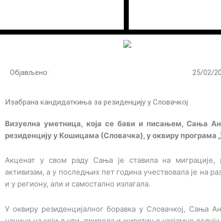
Пређи
на
садржај
Објављено:
25/02/2
Изабрана кандидаткиња за резиденцију у Словачкој
Визуелна уметница, која се бави и писањем, Сања Ан
резиденцију у Кошицама (Словачка), у оквиру програма „У
Акценат у свом раду Сања је ставила на миграције,
активизам, а у последњих пет година учествовала је на ра
и у региону, али и самостално излагала.
У оквиру резиденцијалног боравка у Словачкој, Сања А
начине на који људи, природа и животиње узајамно делују