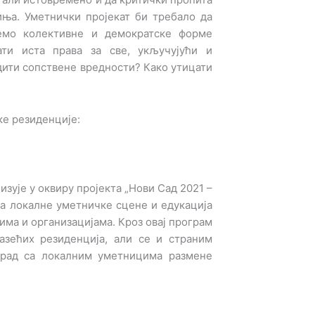
иња. Уметнички пројекат би требало да
емо колективне и демократске форме
ати иста права за све, укључујући и
дити сопствене вредности? Како утицати
ке резиденције:
изује у оквиру пројекта „Нови Сад 2021 –
ја локалне уметничке сцене и едукација
ма и организацијама. Кроз овај програм
азећих резиденција, али се и страним
 рад са локалним уметницима размене