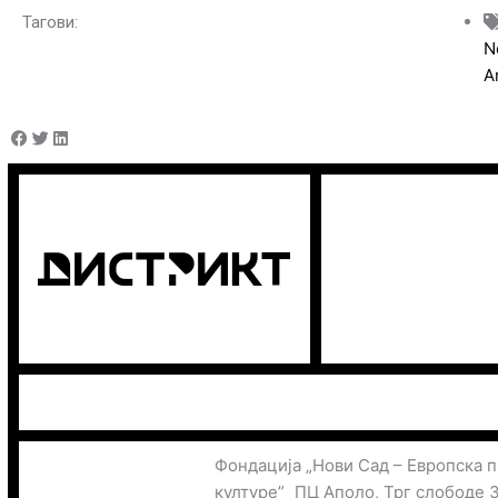
Тагови:
N
A
Фондација „Нови Сад – Европска 
културе” ПЦ Аполо, Трг слободе 