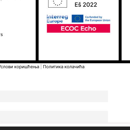
rs
Услови коришћења
|
Политика колачића