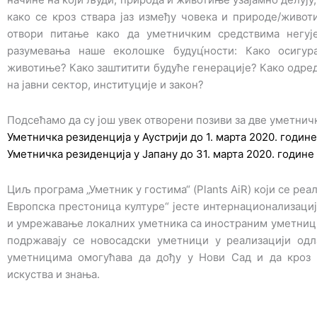
како се кроз ствара јаз између човека и природе/живот
отвори питање како да уметничким средствима негуј
разумевања наше еколошке будуц́ности: Како осигур
животиње? Како заштитити будуће генерације? Како одре
на јавни сектор, институције и закон?
Подсећамо да су још увек отворени позиви за две уметнич
Уметничка резиденција у Аустрији до 1. марта 2020. године
Уметничка резиденција у Јапану до 31. марта 2020. године
Циљ програма „Уметник у гостима“ (Plants AiR) који се реал
Европска престоница културе“ јесте интернационализаци
и умрежавање локалних уметника са иностраним уметници
подржавају се новосадски уметници у реализацији одл
уметницима омогућава да дођу у Нови Сад и да кроз
искуства и знања.