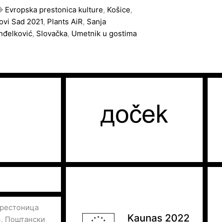
Evropska prestonica kulture
,
Košice
,
ovi Sad 2021
,
Plants AiR
,
Sanja
nđelković
,
Slovačka
,
Umetnik u gostima
престоница
3, Поштански