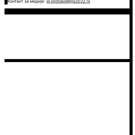
Контакт за медије:
pr.protokol@ns2022.rs