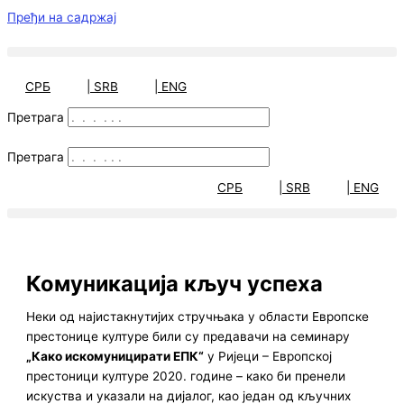
Пређи на садржај
СРБ
| SRB
| ENG
Претрага
Претрага
СРБ
| SRB
| ENG
Комуникација кључ успеха
Неки од најистакнутијих стручњака у области Европске
престонице културе били су предавачи на семинару
„Како искомуницирати ЕПК“
у Ријеци – Европској
престоници културе 2020. године – како би пренели
искуства и указали на дијалог, као један од кључних