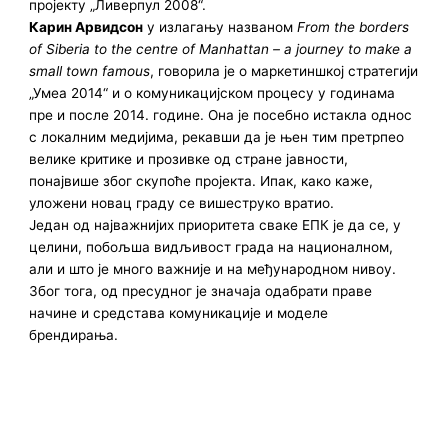
пројекту „Ливерпул 2008“.
Карин Арвидсон
у излагању названом
From the borders
of Siberia to the centre of Manhattan – a journey to make a
small town famous
, говорила је о маркетиншкој стратегији
„Умеа 2014“ и о комуникацијском процесу у годинама
пре и после 2014. године. Она је посебно истакла однос
с локалним медијима, рекавши да је њен тим претрпео
велике критике и прозивке од стране јавности,
понајвише због скупоће пројекта. Ипак, како каже,
уложени новац граду се вишеструко вратио.
Један од најважнијих приоритета сваке ЕПК је да се, у
целини, побољша видљивост града на националном,
али и што је много важније и на међународном нивоу.
Због тога, од пресудног је значаја одабрати праве
начине и средстава комуникације и моделе
брендирања.