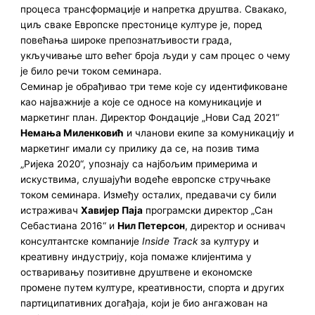
процеса трансформације и напретка друштва. Свакако,
циљ сваке Европске престонице културе је, поред
повећања широке препознатљивости града,
укључивање што већег броја људи у сам процес о чему
је било речи током семинара.
Семинар је обрађивао три теме које су идентификоване
као најважније а које се односе на комуникације и
маркетинг план. Директор Фондације „Нови Сад 2021“
Немања Миленковић
и чланови екипе за комуникацију и
маркетинг имали су прилику да се, на позив тима
„Ријека 2020“, упознају са најбољим примерима и
искуствима, слушајући водеће европске стручњаке
током семинара. Између осталих, предавачи су били
истраживач
Хавијер Паја
програмски директор „Сан
Себастиана 2016“ и
Нил Петерсон
, директор и оснивач
консултантске компаније
Inside Track
за културу и
креативну индустрију, која помаже клијентима у
остваривању позитивне друштвене и економске
промене путем културе, креативности, спорта и других
партиципативних догађаја, који је био ангажован на