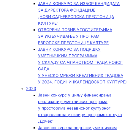
ЈАВНИ КОНКУРС ЗА ИЗБОР КАНДИДАТА
ЗА ДИРЕКТОРА ФОНДАЦИЈЕ
„НОВИ САД-ЕВРОПСКА ПРЕСТОНИЦА
КУЛТУРЕ“
ОТВОРЕНИ ПОЗИВ УГОСТИТЕЉИМА
ЗА УКЉУЧИВАЊЕ У ПРОГРАМ
ЕВРОПСКЕ ПРЕСТОНИЦЕ КУЛТУРЕ
ЈАВНИ КОНКУРС ЗА ПОДРШКУ
УМЕТНИЧКИМ ПРОГРАМИМА
У СКЛАДУ СА ЧЛАНСТВОМ ГРАДА НОВОГ
САДА
У УНЕСКО МРЕЖИ КРЕАТИВНИХ ГРАДОВА
У 2024. ГОДИНИ (КАЛЕИДОСКОП КУЛТУРЕ)
2023
Јавни конкурс у циљу финансирања
реализације уметничких програма
у просторима независног културног
стваралаштва у оквиру програмског лука
„Дочек”
Јавни конкурс за подршку уметничким