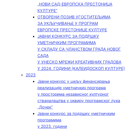
„НОВИ САД-ЕВРОПСКА ПРЕСТОНИЦА
КУЛТУРЕ“
ОТВОРЕНИ ПОЗИВ УГОСТИТЕЉИМА
ЗА УКЉУЧИВАЊЕ У ПРОГРАМ
ЕВРОПСКЕ ПРЕСТОНИЦЕ КУЛТУРЕ
ЈАВНИ КОНКУРС ЗА ПОДРШКУ
УМЕТНИЧКИМ ПРОГРАМИМА
У СКЛАДУ СА ЧЛАНСТВОМ ГРАДА НОВОГ
САДА
У УНЕСКО МРЕЖИ КРЕАТИВНИХ ГРАДОВА
У 2024. ГОДИНИ (КАЛЕИДОСКОП КУЛТУРЕ)
2023
Јавни конкурс у циљу финансирања
реализације уметничких програма
у просторима независног културног
стваралаштва у оквиру програмског лука
„Дочек”
Јавни конкурс за подршку уметничким
програмима
у 2023. години