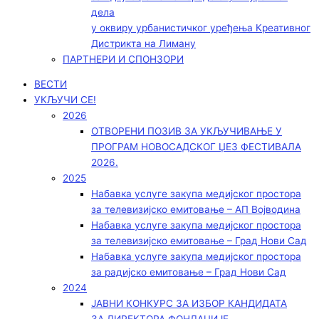
дела
у оквиру урбанистичког уређења Креативног
Дистрикта на Лиману
ПАРТНЕРИ И СПОНЗОРИ
ВЕСТИ
УКЉУЧИ СЕ!
2026
ОТВОРЕНИ ПОЗИВ ЗА УКЉУЧИВАЊЕ У
ПРОГРАМ НОВОСАДСКОГ ЏЕЗ ФЕСТИВАЛА
2026.
2025
Набавка услуге закупа медијског простора
за телевизијско емитовање – АП Војводинa
Набавка услуге закупа медијског простора
за телевизијско емитовање – Град Нови Сад
Набавка услуге закупа медијског простора
за радијско емитовање – Град Нови Сад
2024
ЈАВНИ КОНКУРС ЗА ИЗБОР КАНДИДАТА