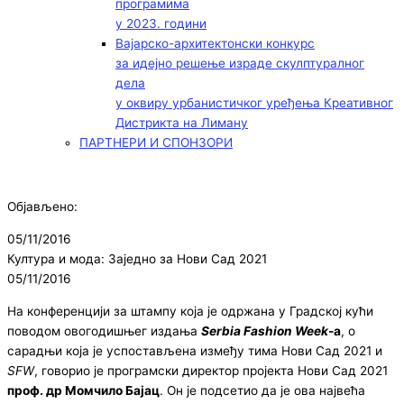
програмима
у 2023. години
Вајарско-архитектонски конкурс
за идејно решење израде скулптуралног
дела
у оквиру урбанистичког уређења Креативног
Дистрикта на Лиману
ПАРТНЕРИ И СПОНЗОРИ
Објављено:
05/11/2016
Култура и мода: Заједно за Нови Сад 2021
05/11/2016
На конференцији за штампу која је одржана у Градској кући
поводом овогодишњег издања
Serbia Fashion Week
-а
, о
сарадњи која је успостављена између тима Нови Сад 2021 и
SFW
, говорио је програмски директор пројекта Нови Сад 2021
проф. др Момчило Бајац
. Он је подсетио да је ова највећа