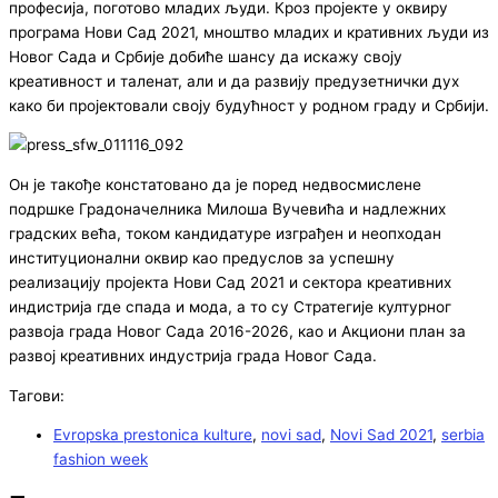
професија, поготово младих људи. Кроз пројекте у оквиру
програма Нови Сад 2021, мноштво младих и кративних људи из
Новог Сада и Србије добиће шансу да искажу своју
креативност и таленат, али и да развију предузетнички дух
како би пројектовали своју будућност у родном граду и Србији.
Он је такође констатовано да је поред недвосмислене
подршке Градоначелника Милоша Вучевића и надлежних
градских већа, током кандидатуре изграђен и неопходан
институционални оквир као предуслов за успешну
реализацију пројекта Нови Сад 2021 и сектора креативних
индистрија где спада и мода, а то су Стратегије културног
развоја града Новог Сада 2016-2026, као и Акциони план за
развој креативних индустрија града Новог Сада.
Тагови:
Evropska prestonica kulture
,
novi sad
,
Novi Sad 2021
,
serbia
fashion week