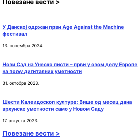
Повезане вести >
У Данској одржан први Age Against the Machine
фестивал
13. новембра 2024.
Нови Сад на Унеско листи – први у овом делу Европе
на пољу дигиталних уметности
31. октобра 2023.
Шести Калеидоскоп културе: Више од месец дана
врхунске уметности само у Новом Саду
17. августа 2023.
Повезане вести >