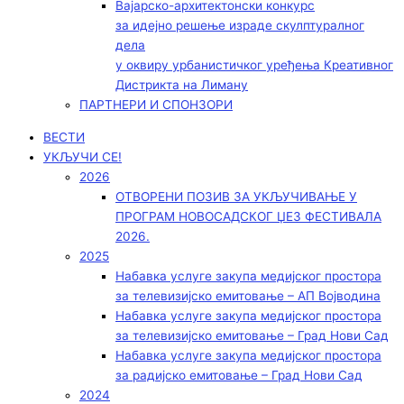
Вајарско-архитектонски конкурс
за идејно решење израде скулптуралног
дела
у оквиру урбанистичког уређења Креативног
Дистрикта на Лиману
ПАРТНЕРИ И СПОНЗОРИ
ВЕСТИ
УКЉУЧИ СЕ!
2026
ОТВОРЕНИ ПОЗИВ ЗА УКЉУЧИВАЊЕ У
ПРОГРАМ НОВОСАДСКОГ ЏЕЗ ФЕСТИВАЛА
2026.
2025
Набавка услуге закупа медијског простора
за телевизијско емитовање – АП Војводинa
Набавка услуге закупа медијског простора
за телевизијско емитовање – Град Нови Сад
Набавка услуге закупа медијског простора
за радијско емитовање – Град Нови Сад
2024