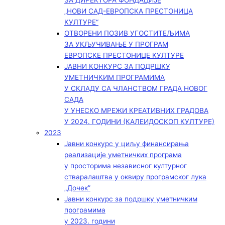
ЗА ДИРЕКТОРА ФОНДАЦИЈЕ
„НОВИ САД-ЕВРОПСКА ПРЕСТОНИЦА
КУЛТУРЕ“
ОТВОРЕНИ ПОЗИВ УГОСТИТЕЉИМА
ЗА УКЉУЧИВАЊЕ У ПРОГРАМ
ЕВРОПСКЕ ПРЕСТОНИЦЕ КУЛТУРЕ
ЈАВНИ КОНКУРС ЗА ПОДРШКУ
УМЕТНИЧКИМ ПРОГРАМИМА
У СКЛАДУ СА ЧЛАНСТВОМ ГРАДА НОВОГ
САДА
У УНЕСКО МРЕЖИ КРЕАТИВНИХ ГРАДОВА
У 2024. ГОДИНИ (КАЛЕИДОСКОП КУЛТУРЕ)
2023
Јавни конкурс у циљу финансирања
реализације уметничких програма
у просторима независног културног
стваралаштва у оквиру програмског лука
„Дочек”
Јавни конкурс за подршку уметничким
програмима
у 2023. години