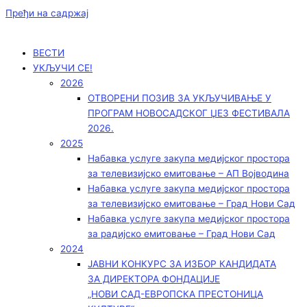
Пређи на садржај
ВЕСТИ
УКЉУЧИ СЕ!
2026
ОТВОРЕНИ ПОЗИВ ЗА УКЉУЧИВАЊЕ У
ПРОГРАМ НОВОСАДСКОГ ЏЕЗ ФЕСТИВАЛА
2026.
2025
Набавка услуге закупа медијског простора
за телевизијско емитовање – АП Војводинa
Набавка услуге закупа медијског простора
за телевизијско емитовање – Град Нови Сад
Набавка услуге закупа медијског простора
за радијско емитовање – Град Нови Сад
2024
ЈАВНИ КОНКУРС ЗА ИЗБОР КАНДИДАТА
ЗА ДИРЕКТОРА ФОНДАЦИЈЕ
„НОВИ САД-ЕВРОПСКА ПРЕСТОНИЦА