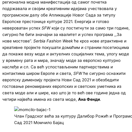
регионална модна манифестација од самог почетка
подржавала и својим креативним идејама учествовала у
програмском делу обе Апликације Новог Сада за титулу
Европске престонице културе 2021. Енергија и готово
невероватан успех
SFW
који су постигнути за само три године,
сигурно ће бити значајни за квалитет и успех програма ,,За
нове мостове“.
Serbia Fashion Week
ће кроз нове атрактивне и
креативне пројекте покушати домаћим и страним посетиоцима
да покаже везу моде и актуелних социјалних тема, улогу моде
у времену рата и мира, значају моде за европско културно
наслеђе и сл. Са већ успостављеним партнерствима и
контактима широм Европе и света,
SFW
ће сигурно оснажити
европску димензију пројекта Нови Сад 2021 и обезбедити
гостовање реномираних европских и светских уметника из
света моде али и шире, као што је то већ ове године једна од
четири највећа имена из света моде,
Ана Фенди
.
Члан Градског већа за културу Далибор Рожић и Програмс
Сад 2021 Момчило Бајац