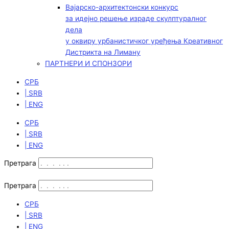
Вајарско-архитектонски конкурс
за идејно решење израде скулптуралног
дела
у оквиру урбанистичког уређења Креативног
Дистрикта на Лиману
ПАРТНЕРИ И СПОНЗОРИ
СРБ
| SRB
| ENG
СРБ
| SRB
| ENG
Претрага
Претрага
СРБ
| SRB
| ENG