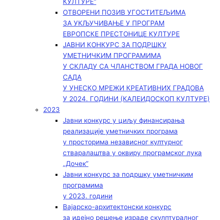
КУЛТУРЕ“
ОТВОРЕНИ ПОЗИВ УГОСТИТЕЉИМА
ЗА УКЉУЧИВАЊЕ У ПРОГРАМ
ЕВРОПСКЕ ПРЕСТОНИЦЕ КУЛТУРЕ
ЈАВНИ КОНКУРС ЗА ПОДРШКУ
УМЕТНИЧКИМ ПРОГРАМИМА
У СКЛАДУ СА ЧЛАНСТВОМ ГРАДА НОВОГ
САДА
У УНЕСКО МРЕЖИ КРЕАТИВНИХ ГРАДОВА
У 2024. ГОДИНИ (КАЛЕИДОСКОП КУЛТУРЕ)
2023
Јавни конкурс у циљу финансирања
реализације уметничких програма
у просторима независног културног
стваралаштва у оквиру програмског лука
„Дочек”
Јавни конкурс за подршку уметничким
програмима
у 2023. години
Вајарско-архитектонски конкурс
за идејно решење израде скулптуралног