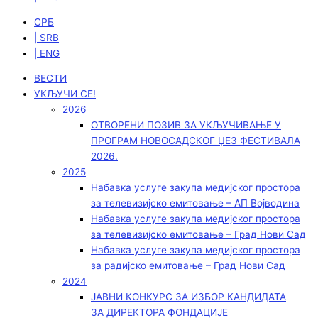
СРБ
| SRB
| ENG
ВЕСТИ
УКЉУЧИ СЕ!
2026
ОТВОРЕНИ ПОЗИВ ЗА УКЉУЧИВАЊЕ У
ПРОГРАМ НОВОСАДСКОГ ЏЕЗ ФЕСТИВАЛА
2026.
2025
Набавка услуге закупа медијског простора
за телевизијско емитовање – АП Војводинa
Набавка услуге закупа медијског простора
за телевизијско емитовање – Град Нови Сад
Набавка услуге закупа медијског простора
за радијско емитовање – Град Нови Сад
2024
ЈАВНИ КОНКУРС ЗА ИЗБОР КАНДИДАТА
ЗА ДИРЕКТОРА ФОНДАЦИЈЕ