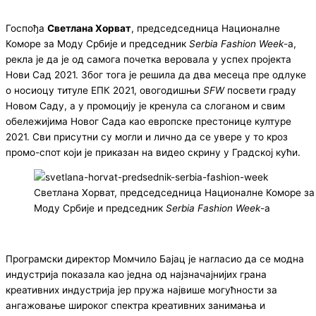
Госпођа
Светлана Хорват
, председседница Националне
Коморе за Моду Србије и председник
Serbia Fashion Week
-а,
рекла је да је од самога почетка веровала у успех пројекта
Нови Сад 2021. Због тога је решила да два месеца пре одлуке
о носиоцу титуле ЕПК 2021, овогодишњи
SFW
посвети граду
Новом Саду, а у промоцију је кренула са слоганом и свим
обележијима Новог Сада као европске престонице културе
2021. Сви присутни су могли и лично да се увере у то кроз
промо-спот који је приказан на видео скрину у Градској кући.
Светлана Хорват, председседница Националне Коморе за
Моду Србије и председник
Serbia Fashion Week
-а
Програмски директор Момчило Бајац је нагласио да се модна
индустрија показала као једна од најзначајнијих грана
креативних индустрија јер пружа највише могућности за
ангажовање широког спектра креативних занимања и