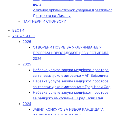
дела
у оквиру урбанистичког уређења Креативног
Дистрикта на Лиману
ПАРТНЕРИ И СПОНЗОРИ
ВЕСТИ
УКЉУЧИ СЕ!
2026
ОТВОРЕНИ ПОЗИВ ЗА УКЉУЧИВАЊЕ У
ПРОГРАМ НОВОСАДСКОГ ЏЕЗ ФЕСТИВАЛА
2026.
2025
Набавка услуге закупа медијског простора
за телевизијско емитовање – АП Војводинa
Набавка услуге закупа медијског простора
за телевизијско емитовање – Град Нови Сад
Набавка услуге закупа медијског простора
за радијско емитовање – Град Нови Сад
2024
ЈАВНИ КОНКУРС ЗА ИЗБОР КАНДИДАТА