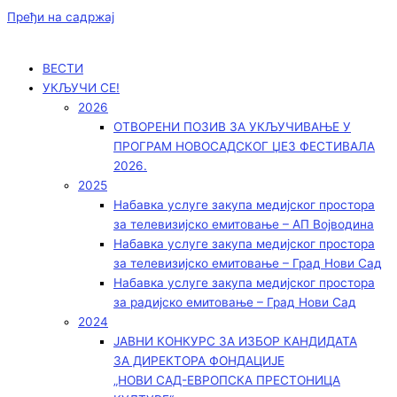
Пређи на садржај
ВЕСТИ
УКЉУЧИ СЕ!
2026
ОТВОРЕНИ ПОЗИВ ЗА УКЉУЧИВАЊЕ У
ПРОГРАМ НОВОСАДСКОГ ЏЕЗ ФЕСТИВАЛА
2026.
2025
Набавка услуге закупа медијског простора
за телевизијско емитовање – АП Војводинa
Набавка услуге закупа медијског простора
за телевизијско емитовање – Град Нови Сад
Набавка услуге закупа медијског простора
за радијско емитовање – Град Нови Сад
2024
ЈАВНИ КОНКУРС ЗА ИЗБОР КАНДИДАТА
ЗА ДИРЕКТОРА ФОНДАЦИЈЕ
„НОВИ САД-ЕВРОПСКА ПРЕСТОНИЦА