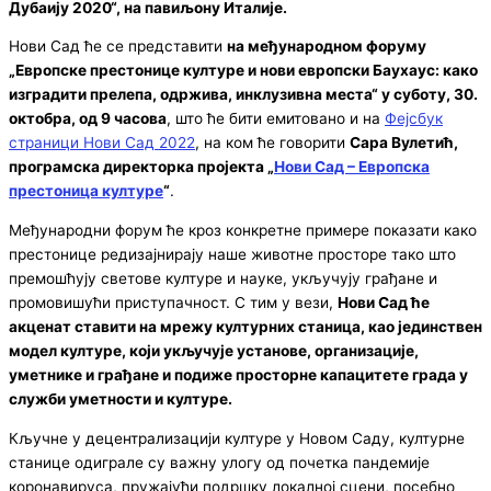
Дубаију 2020“, на павиљону Италије.
Нови Сад ће се представити
на међународном форуму
„Европске престонице културе и нови европски Баухаус: како
изградити прелепа, одржива, инклузивна места“ у суботу, 30.
октобра, од 9 часова
, што ће бити емитовано и на
Фејсбук
страници Нови Сад 2022
, на ком ће говорити
Сара Вулетић,
програмска директорка пројекта „
Нови Сад – Европска
престоница културе
“
.
Међународни форум ће кроз конкретне примере показати како
престонице редизајнирају наше животне просторе тако што
премошћују светове културе и науке, укључују грађане и
промовишући приступачност. С тим у вези,
Нови Сад ће
акценат ставити на мрежу културних станица, као јединствен
модел културе, који укључује установе, организације,
уметнике и грађане и подиже просторне капацитете града у
служби уметности и културе.
Кључне у децентрализацији културе у Новом Саду, културне
станице одиграле су важну улогу од почетка пандемије
коронавируса, пружајући подршку локалној сцени, посебно