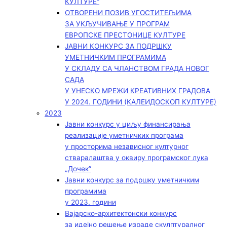
КУЛТУРЕ“
ОТВОРЕНИ ПОЗИВ УГОСТИТЕЉИМА
ЗА УКЉУЧИВАЊЕ У ПРОГРАМ
ЕВРОПСКЕ ПРЕСТОНИЦЕ КУЛТУРЕ
ЈАВНИ КОНКУРС ЗА ПОДРШКУ
УМЕТНИЧКИМ ПРОГРАМИМА
У СКЛАДУ СА ЧЛАНСТВОМ ГРАДА НОВОГ
САДА
У УНЕСКО МРЕЖИ КРЕАТИВНИХ ГРАДОВА
У 2024. ГОДИНИ (КАЛЕИДОСКОП КУЛТУРЕ)
2023
Јавни конкурс у циљу финансирања
реализације уметничких програма
у просторима независног културног
стваралаштва у оквиру програмског лука
„Дочек”
Јавни конкурс за подршку уметничким
програмима
у 2023. години
Вајарско-архитектонски конкурс
за идејно решење израде скулптуралног