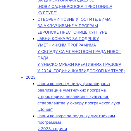
ЗА ДИРЕКТОРА ФОНДАЦИЈЕ
„НОВИ САД-ЕВРОПСКА ПРЕСТОНИЦА
КУЛТУРЕ“
ОТВОРЕНИ ПОЗИВ УГОСТИТЕЉИМА
ЗА УКЉУЧИВАЊЕ У ПРОГРАМ
ЕВРОПСКЕ ПРЕСТОНИЦЕ КУЛТУРЕ
ЈАВНИ КОНКУРС ЗА ПОДРШКУ
УМЕТНИЧКИМ ПРОГРАМИМА
У СКЛАДУ СА ЧЛАНСТВОМ ГРАДА НОВОГ
САДА
У УНЕСКО МРЕЖИ КРЕАТИВНИХ ГРАДОВА
У 2024. ГОДИНИ (КАЛЕИДОСКОП КУЛТУРЕ)
2023
Јавни конкурс у циљу финансирања
реализације уметничких програма
у просторима независног културног
стваралаштва у оквиру програмског лука
„Дочек”
Јавни конкурс за подршку уметничким
програмима
у 2023. години