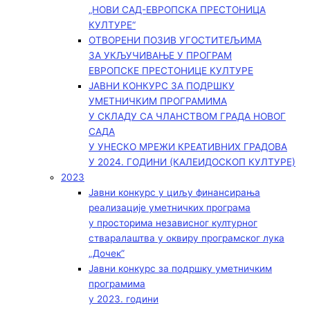
„НОВИ САД-ЕВРОПСКА ПРЕСТОНИЦА
КУЛТУРЕ“
ОТВОРЕНИ ПОЗИВ УГОСТИТЕЉИМА
ЗА УКЉУЧИВАЊЕ У ПРОГРАМ
ЕВРОПСКЕ ПРЕСТОНИЦЕ КУЛТУРЕ
ЈАВНИ КОНКУРС ЗА ПОДРШКУ
УМЕТНИЧКИМ ПРОГРАМИМА
У СКЛАДУ СА ЧЛАНСТВОМ ГРАДА НОВОГ
САДА
У УНЕСКО МРЕЖИ КРЕАТИВНИХ ГРАДОВА
У 2024. ГОДИНИ (КАЛЕИДОСКОП КУЛТУРЕ)
2023
Јавни конкурс у циљу финансирања
реализације уметничких програма
у просторима независног културног
стваралаштва у оквиру програмског лука
„Дочек”
Јавни конкурс за подршку уметничким
програмима
у 2023. години