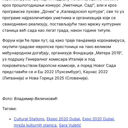
кроз прошлогодишњи конкурс „Уметници. Сад!“, али и кроз
програмске лукове „Дочек“ и „Калеидоскоп културе“, све то уз
програме најразличитијих уметника и организација који се
свакодневно реализују, постављајући тако мрежу културних
станица већ сада као легат града, након године титуле.
Форум који ће први пут, од како траје пандемија коронавируса,
окупити градове-европске престонице на тако великом
међународном догађају, организује Фондација „Матера 2019“,
уз подршку Генералног комесара Италије и под
покровитељством Европске комисије, а поред Новог Сада
представиће се и Еш 2022 (Луксембург), Каунас 2022
(Литванија) и Нова Горица 2025 (Словенија).
Фото: Владимир Величковић
Тагови:
Cultural Stations
,
Ekspo 2020 Dubai
,
Expo 2020 Dubai
,
mreža kulturnih stanica
,
Sara Vuletić