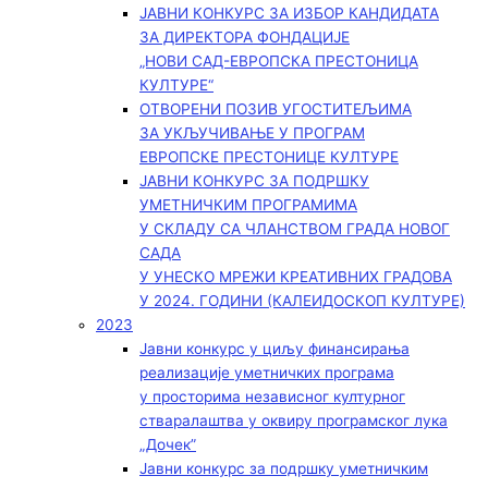
ЈАВНИ КОНКУРС ЗА ИЗБОР КАНДИДАТА
ЗА ДИРЕКТОРА ФОНДАЦИЈЕ
„НОВИ САД-ЕВРОПСКА ПРЕСТОНИЦА
КУЛТУРЕ“
ОТВОРЕНИ ПОЗИВ УГОСТИТЕЉИМА
ЗА УКЉУЧИВАЊЕ У ПРОГРАМ
ЕВРОПСКЕ ПРЕСТОНИЦЕ КУЛТУРЕ
ЈАВНИ КОНКУРС ЗА ПОДРШКУ
УМЕТНИЧКИМ ПРОГРАМИМА
У СКЛАДУ СА ЧЛАНСТВОМ ГРАДА НОВОГ
САДА
У УНЕСКО МРЕЖИ КРЕАТИВНИХ ГРАДОВА
У 2024. ГОДИНИ (КАЛЕИДОСКОП КУЛТУРЕ)
2023
Јавни конкурс у циљу финансирања
реализације уметничких програма
у просторима независног културног
стваралаштва у оквиру програмског лука
„Дочек”
Јавни конкурс за подршку уметничким