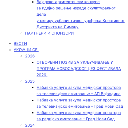
Вајарско-архитектонски конкурс
за идејно решење израде скулптуралног
дела
у оквиру урбанистичког уређења Креативног
Дистрикта на Лиману
ПАРТНЕРИ И СПОНЗОРИ
ВЕСТИ
УКЉУЧИ СЕ!
2026
ОТВОРЕНИ ПОЗИВ ЗА УКЉУЧИВАЊЕ У
ПРОГРАМ НОВОСАДСКОГ ЏЕЗ ФЕСТИВАЛА
2026.
2025
Набавка услуге закупа медијског простора
за телевизијско емитовање – АП Војводинa
Набавка услуге закупа медијског простора
за телевизијско емитовање – Град Нови Сад
Набавка услуге закупа медијског простора
за радијско емитовање – Град Нови Сад
2024