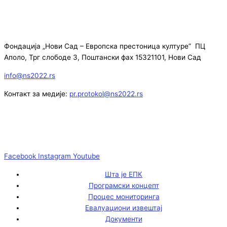
Фондација „Нови Сад – Европска престоница културе” ПЦ
Аполо, Трг слободе 3, Поштански фах 15321101, Нови Сад
info@ns2022.rs
Контакт за медије:
pr.protokol@ns2022.rs
Facebook
Instagram
Youtube
Шта је ЕПК
Програмски концепт
Процес мониторинга
Евалуациони извештај
Документи