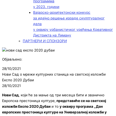
програмима
у 2023. години
Вајарско-архитектонски конкурс
за идејно решење израде скулптуралног
дела
у оквиру урбанистичког уређења Креативног
Дистрикта на Лиману
ПАРТНЕРИ И СПОНЗОРИ
Објављено:
28/10/2021
Нови Сад о мрежи културних станица на светској изложби
Експо 2020 Дубаи
28/10/2021
Нови Сад
, који ће за мање од три месеца бити и званично
Европска престоница културе,
представиће се на светској
изложби Експо 2020 Дубаи
и то
у оквиру програма „Дан
европских престоница културе на Универзалној изложби у