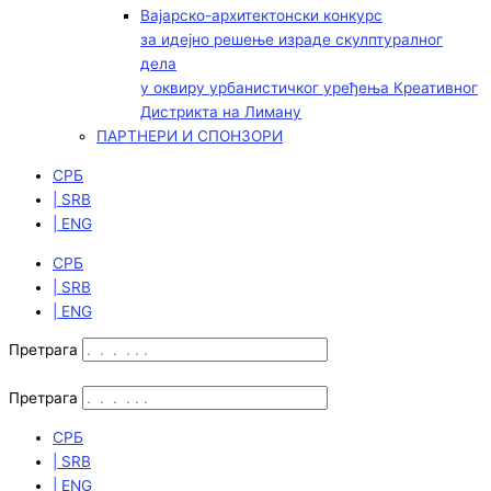
Вајарско-архитектонски конкурс
за идејно решење израде скулптуралног
дела
у оквиру урбанистичког уређења Креативног
Дистрикта на Лиману
ПАРТНЕРИ И СПОНЗОРИ
СРБ
| SRB
| ENG
СРБ
| SRB
| ENG
Претрага
Претрага
СРБ
| SRB
| ENG