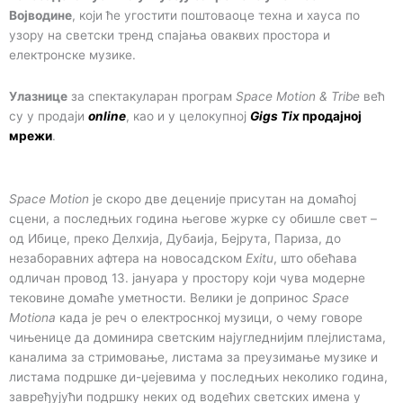
Војводине
, који ће угостити поштоваоце техна и хауса по
узору на светски тренд спајања оваквих простора и
електронске музике.
Улазнице
за спектакуларан програм
Space Motion & Tribe
већ
су у продаји
online
, као и у целокупној
Gigs Tix
продајној
мрежи
.
Space Motion
је скоро две деценије присутан на домаћој
сцени, а последњих година његове журке су обишле свет –
од Ибице, преко Делхија, Дубаија, Бејрута, Париза, до
незаборавних афтера на новосадском
Exitu
, што обећава
одличан провод 13. јануара у простору који чува модерне
тековине домаће уметности. Велики је допринос
Space
Motionа
када је реч о електроснкој музици, о чему говоре
чињенице да доминира светским најугледнијим плејлистама,
каналима за стримовање, листама за преузимање музике и
листама подршке ди-џејевима у последњих неколико година,
завређујући подршку неких од водећих светских имена у