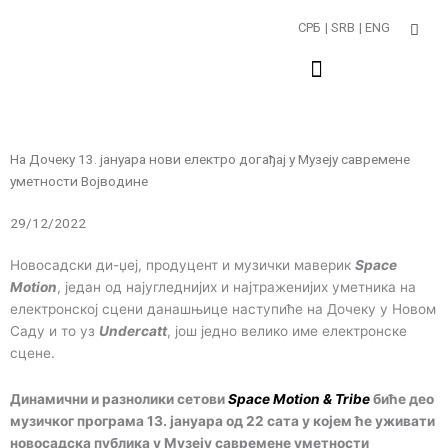
Пређи
СРБ
| SRB
| ENG
на
садржај
На Дочеку 13. јануара нови електро догађај у Музеју савремене
уметности Војводине
29/12/2022
Новосадски ди-џеј, продуцент и музички маверик
Space
Motion
, један од најугледнијих и најтраженијих уметника на
електронској сцени данашњице наступиће на Дочеку у Новом
Саду и то уз
Undercatt
, још једно велико име електронске
сцене.
Динамични и разнолики сетови
Space Motion & Tribe
биће део
музичког програма 13. јануара од 22 сата у којем ће уживати
новосадска публика у Музеју савремене уметности