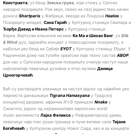
Констракта
, уз бенд
Земља грува
, који стижу у Српско
народно позориште. Рок звук, свако на свој јединствен начин
доносе
Shortparis
у Фабрици, звезде из Лондона
Haelos
у
Позоришту младих,
Сана Гарић
у Културној станици Свилара и
Ђорђе Давид и Ивана Петерс
у Културној станици
Барка. Виртуози класичне музике
Ке Ма и Шихан Ванг
, уз
Silk
& Wind
дуо, одржаће концерт у Новосадском позоришту, а
најбољи џез бенд из Србије
EYOT
у Културну станицу Еђшег. У
Радничком дому наступиће хрватски лајв техно састав
ABOP
,
док нас у Српском народном позоришту очекује наступ наше
најпознатије певачице духовне и етно музике
Данице
Црногорчевић
.
Већ су распродате улазнице за наступ једног од највећих џез
пијаниста данашњице
Tigrana Hamasyana
у Градској
концертној дворани, афричке
R’n’B
принцезе
Nnekе
у
Синагоги, једног од најпризнатијих европских
world
music
виолиниста
Лајкa Феликсa
у Реформаторској цркви,
певачице чији глас руши границе и пуни велике сале
Тијанe
Богићевић
у Културном центру Новог Сада, као и за концерте