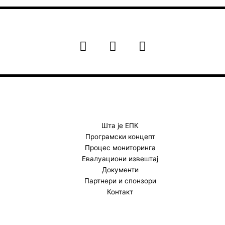
F
I
Y
a
n
o
c
s
u
e
t
t
b
a
u
o
g
b
o
r
e
k
a
Шта је ЕПК
Програмски концепт
m
Процес мониторинга
Евалуациони извештај
Документи
Партнери и спонзори
Контакт