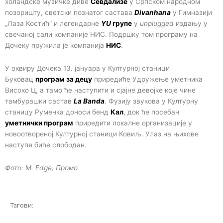
холандске музичке диве
Севдализе
у Српском народном
позоришту, светски познатог састава
Divanhana
у Гимназији
„Лаза Костић” и легендарне
YU
групe
у
unplugged
издању у
свечаној сали компаније НИС. Подршку том програму на
Дочеку пружила је компанија
НИС
.
У оквиру Дочека 13. јануара у Културној станици
Буковац
програм за децу
приредиће Удружење уметника
Високо Ц, а тамо ће наступити и сјајне девојке које чине
тамбурашки састав
La Banda
. Фузију звукова у Културну
станицу Руменка доноси бенд
Кал
, док ће посебан
уметнички програм
приредити локалне организације у
новоотвореној Културној станици Ковиљ. Улаз на њихове
наступе биће слободан.
Фото: М. Edge, Промо
Тагови: