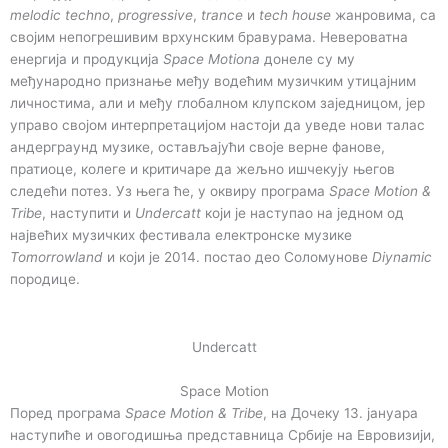
melodic techno
,
progressive
,
trance
и
tech house
жанровима, са
својим непогрешивим врхунским бравурама. Невероватна
енергија и продукција
Space Motionа
донеле су му
међународно признање међу водећим музичким утицајним
личностима, али и међу глобалном клупском заједницом, јер
управо својом интерпретацијом настоји да уведе нови талас
андерграунд музике, остављајући своје верне фанове,
пратиоце, колеге и критичаре да жељно ишчекују његов
следећи потез. Уз њега ће, у оквиру програма
Space Motion &
Tribe
, наступити и
Undercatt
који је наступао на једном од
највећих музичких фестивала електронске музике
Tomorrowland
и који је 2014. постао део Соломунове
Diynamic
породице.
Undercatt
Space Motion
Поред програма
Space Motion & Tribe
, на Дочеку 13. јануара
наступиће и овогодишња представница Србије на Евровизији,