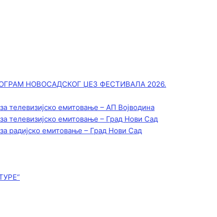
ОГРАМ НОВОСАДСКОГ ЏЕЗ ФЕСТИВАЛА 2026.
 за телевизијско емитовање – АП Војводинa
 за телевизијско емитовање – Град Нови Сад
 за радијско емитовање – Град Нови Сад
ТУРЕ“