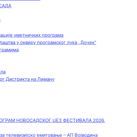
САДА
)
зације уметничких програма
лаштва у оквиру програмског лука „Дочек”
ограмима
ела
ог Дистрикта на Лиману
ОГРАМ НОВОСАДСКОГ ЏЕЗ ФЕСТИВАЛА 2026.
 за телевизијско емитовање – АП Војводинa