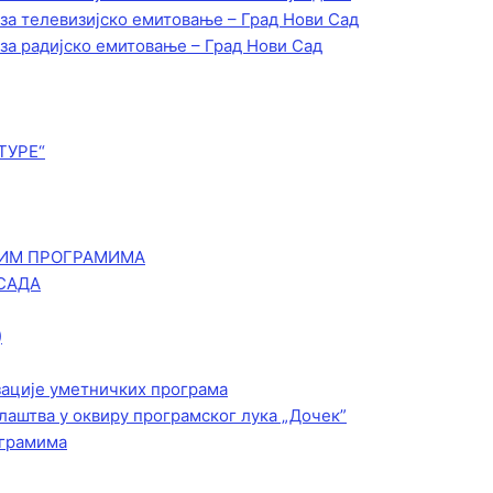
 за телевизијско емитовање – Град Нови Сад
 за радијско емитовање – Град Нови Сад
ТУРЕ“
КИМ ПРОГРАМИМА
САДА
)
зације уметничких програма
лаштва у оквиру програмског лука „Дочек”
ограмима