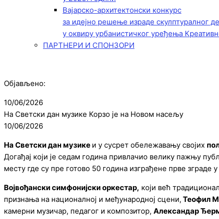
Вајарско-архитектонски конкурс
за идејно решење израде скулптуралног д
у оквиру урбанистичког уређења Креативн
ПАРТНЕРИ И СПОНЗОРИ
Објављено:
10/06/2026
На Светски дан музике Корзо је на Новом насељу
10/06/2026
На Светски дан музике
и у сусрет обележавању својих
пол
Догађај који је седам година привлачио велику пажњу публи
месту где су пре готово 50 година изграђене прве зграде у
Војвођански симфонијски оркестар,
који већ традиционал
признања на националној и међународној сцени,
Теофил М
камерни музичар, педагог и композитор,
Александар Ђер