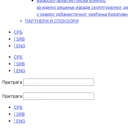
Вајарско-архитектонски конкурс
за идејно решење израде скулптуралног д
у оквиру урбанистичког уређења Креативн
ПАРТНЕРИ И СПОНЗОРИ
СРБ
| SRB
| ENG
СРБ
| SRB
| ENG
Претрага
Претрага
СРБ
| SRB
| ENG