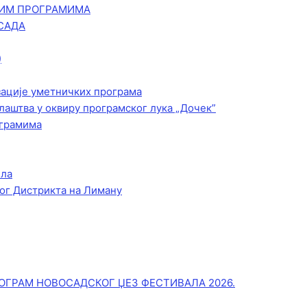
КИМ ПРОГРАМИМА
САДА
)
зације уметничких програма
лаштва у оквиру програмског лука „Дочек”
ограмима
ела
ог Дистрикта на Лиману
ОГРАМ НОВОСАДСКОГ ЏЕЗ ФЕСТИВАЛА 2026.