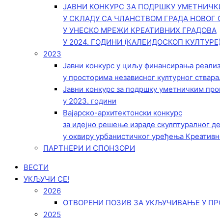
ЈАВНИ КОНКУРС ЗА ПОДРШКУ УМЕТНИЧ
У СКЛАДУ СА ЧЛАНСТВОМ ГРАДА НОВОГ 
У УНЕСКО МРЕЖИ КРЕАТИВНИХ ГРАДОВА
У 2024. ГОДИНИ (КАЛЕИДОСКОП КУЛТУРЕ
2023
Јавни конкурс у циљу финансирања реали
у просторима независног културног ствара
Јавни конкурс за подршку уметничким пр
у 2023. години
Вајарско-архитектонски конкурс
за идејно решење израде скулптуралног д
у оквиру урбанистичког уређења Креативн
ПАРТНЕРИ И СПОНЗОРИ
ВЕСТИ
УКЉУЧИ СЕ!
2026
ОТВОРЕНИ ПОЗИВ ЗА УКЉУЧИВАЊЕ У ПР
2025