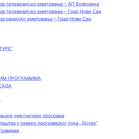
 за телевизијско емитовање – АП Војводинa
 за телевизијско емитовање – Град Нови Сад
 за радијско емитовање – Град Нови Сад
ТУРЕ“
КИМ ПРОГРАМИМА
САДА
)
зације уметничких програма
лаштва у оквиру програмског лука „Дочек”
ограмима