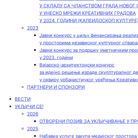
У СКЛАДУ СА ЧЛАНСТВОМ ГРАДА НОВОГ 
У УНЕСКО МРЕЖИ КРЕАТИВНИХ ГРАДОВА
У 2024. ГОДИНИ (КАЛЕИДОСКОП КУЛТУРЕ
2023
Јавни конкурс у циљу финансирања реали
у просторима независног културног ствара
Јавни конкурс за подршку уметничким пр
у 2023. години
Вајарско-архитектонски конкурс
за идејно решење израде скулптуралног д
у оквиру урбанистичког уређења Креативн
ПАРТНЕРИ И СПОНЗОРИ
ВЕСТИ
УКЉУЧИ СЕ!
2026
ОТВОРЕНИ ПОЗИВ ЗА УКЉУЧИВАЊЕ У ПР
2025
Набавка услуге закупа медијског простора