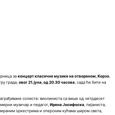
орница за
концерт класичне музике на отвореном, Корзо.
тру града,
овог 21. јуна, од 20.30 часова
, сада ће бити на
награђиване солисте: виолиниста са више од четрдесет
мерни музичар и педагог,
Ирена Јосифоска
, пијаниста,
номираним оркестрима и оперским кућама широм света,