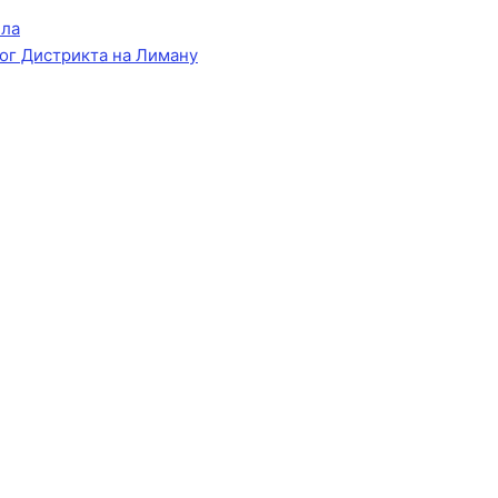
ела
ог Дистрикта на Лиману