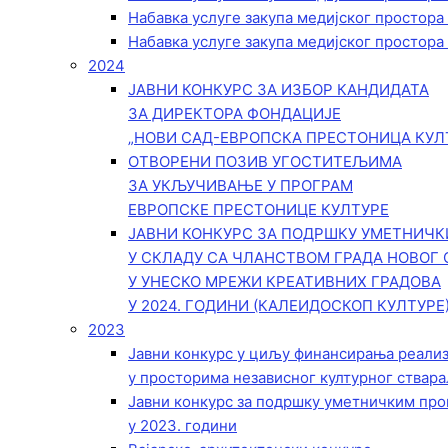
Набавка услуге закупа медијског простора
Набавка услуге закупа медијског простора
2024
ЈАВНИ КОНКУРС ЗА ИЗБОР КАНДИДАТА
ЗА ДИРЕКТОРА ФОНДАЦИЈЕ
„НОВИ САД-ЕВРОПСКА ПРЕСТОНИЦА КУЛ
ОТВОРЕНИ ПОЗИВ УГОСТИТЕЉИМА
ЗА УКЉУЧИВАЊЕ У ПРОГРАМ
ЕВРОПСКЕ ПРЕСТОНИЦЕ КУЛТУРЕ
ЈАВНИ КОНКУРС ЗА ПОДРШКУ УМЕТНИЧ
У СКЛАДУ СА ЧЛАНСТВОМ ГРАДА НОВОГ 
У УНЕСКО МРЕЖИ КРЕАТИВНИХ ГРАДОВА
У 2024. ГОДИНИ (КАЛЕИДОСКОП КУЛТУРЕ
2023
Јавни конкурс у циљу финансирања реали
у просторима независног културног ствара
Јавни конкурс за подршку уметничким пр
у 2023. години