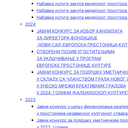
Набавка услуге закупа медијског простора
Набавка услуге закупа медијског простора
Набавка услуге закупа медијског простора
2024
ЈАВНИ КОНКУРС ЗА ИЗБОР КАНДИДАТА
ЗА ДИРЕКТОРА ФОНДАЦИЈЕ
„НОВИ САД-ЕВРОПСКА ПРЕСТОНИЦА КУЛ
ОТВОРЕНИ ПОЗИВ УГОСТИТЕЉИМА
ЗА УКЉУЧИВАЊЕ У ПРОГРАМ
ЕВРОПСКЕ ПРЕСТОНИЦЕ КУЛТУРЕ
ЈАВНИ КОНКУРС ЗА ПОДРШКУ УМЕТНИЧ
У СКЛАДУ СА ЧЛАНСТВОМ ГРАДА НОВОГ 
У УНЕСКО МРЕЖИ КРЕАТИВНИХ ГРАДОВА
У 2024. ГОДИНИ (КАЛЕИДОСКОП КУЛТУРЕ
2023
Јавни конкурс у циљу финансирања реали
у просторима независног културног ствара
Јавни конкурс за подршку уметничким пр
у 2023. години