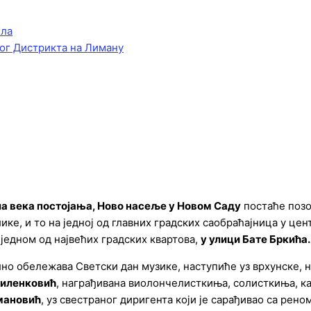
ела
ог Дистрикта на Лиману
а века постојања, Ново насеље у Новом Саду
постаће поз
ке, и то на једној од главних градских саобраћајница у цен
 једном од највећих градских квартова,
у улици Бате Бркића.
но обележава Светски дан музике, наступиће уз врхунске, 
иленковић
, награђивана виолончелисткиња, солисткиња, ка
мановић
, уз свестраног диригента који је сарађивао са ре