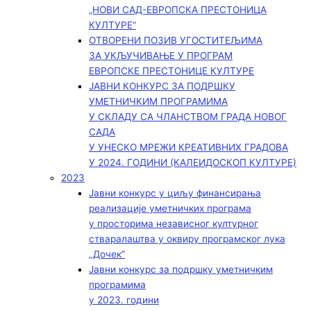
„НОВИ САД-ЕВРОПСКА ПРЕСТОНИЦА
КУЛТУРЕ“
ОТВОРЕНИ ПОЗИВ УГОСТИТЕЉИМА
ЗА УКЉУЧИВАЊЕ У ПРОГРАМ
ЕВРОПСКЕ ПРЕСТОНИЦЕ КУЛТУРЕ
ЈАВНИ КОНКУРС ЗА ПОДРШКУ
УМЕТНИЧКИМ ПРОГРАМИМА
У СКЛАДУ СА ЧЛАНСТВОМ ГРАДА НОВОГ
САДА
У УНЕСКО МРЕЖИ КРЕАТИВНИХ ГРАДОВА
У 2024. ГОДИНИ (КАЛЕИДОСКОП КУЛТУРЕ)
2023
Јавни конкурс у циљу финансирања
реализације уметничких програма
у просторима независног културног
стваралаштва у оквиру програмског лука
„Дочек”
Јавни конкурс за подршку уметничким
програмима
у 2023. години