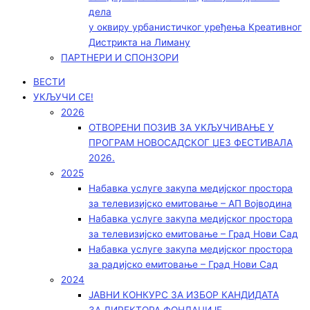
дела
у оквиру урбанистичког уређења Креативног
Дистрикта на Лиману
ПАРТНЕРИ И СПОНЗОРИ
ВЕСТИ
УКЉУЧИ СЕ!
2026
ОТВОРЕНИ ПОЗИВ ЗА УКЉУЧИВАЊЕ У
ПРОГРАМ НОВОСАДСКОГ ЏЕЗ ФЕСТИВАЛА
2026.
2025
Набавка услуге закупа медијског простора
за телевизијско емитовање – АП Војводинa
Набавка услуге закупа медијског простора
за телевизијско емитовање – Град Нови Сад
Набавка услуге закупа медијског простора
за радијско емитовање – Град Нови Сад
2024
ЈАВНИ КОНКУРС ЗА ИЗБОР КАНДИДАТА