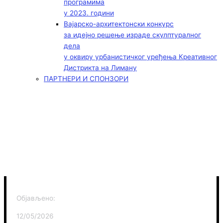
програмима
у 2023. години
Вајарско-архитектонски конкурс
за идејно решење израде скулптуралног
дела
у оквиру урбанистичког уређења Креативног
Дистрикта на Лиману
ПАРТНЕРИ И СПОНЗОРИ
Објављено:
12/05/2026