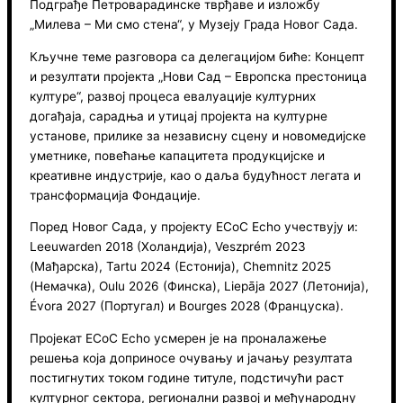
Подграђе Петроварадинске тврђаве и изложбу
„Милева – Ми смо стена“, у Музеју Града Новог Сада.
Кључне теме разговора са делегацијом биће: Концепт
и резултати пројекта „Нови Сад – Европска престоница
културе“, развој процеса евалуације културних
догађаја, сарадња и утицај пројекта на културне
установе, прилике за независну сцену и новомедијске
уметнике, повећање капацитета продукцијске и
креативне индустрије, као о даља будућност легата и
трансформација Фондације.
Поред Новог Сада, у пројекту ECoC Echo учествују и:
Leeuwarden 2018 (Холандија), Veszprém 2023
(Мађарска), Tartu 2024 (Естонија), Chemnitz 2025
(Немачка), Oulu 2026 (Финска), Liepāja 2027 (Летонија),
Évora 2027 (Португал) и Bourges 2028 (Француска).
Пројекат ECoC Echo усмерен је на проналажење
решења која доприносе очувању и јачању резултата
постигнутих током године титуле, подстичући раст
културног сектора, регионални развој и међународну