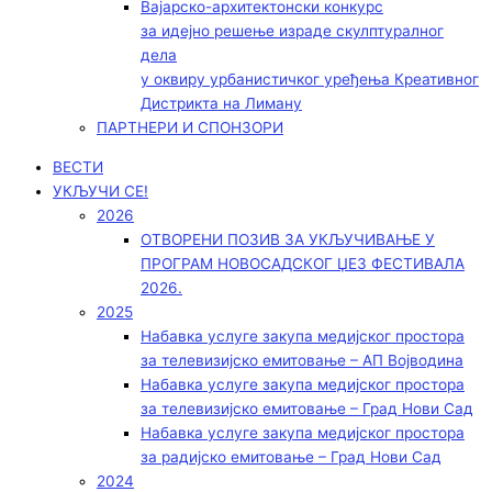
Вајарско-архитектонски конкурс
за идејно решење израде скулптуралног
дела
у оквиру урбанистичког уређења Креативног
Дистрикта на Лиману
ПАРТНЕРИ И СПОНЗОРИ
ВЕСТИ
УКЉУЧИ СЕ!
2026
ОТВОРЕНИ ПОЗИВ ЗА УКЉУЧИВАЊЕ У
ПРОГРАМ НОВОСАДСКОГ ЏЕЗ ФЕСТИВАЛА
2026.
2025
Набавка услуге закупа медијског простора
за телевизијско емитовање – АП Војводинa
Набавка услуге закупа медијског простора
за телевизијско емитовање – Град Нови Сад
Набавка услуге закупа медијског простора
за радијско емитовање – Град Нови Сад
2024