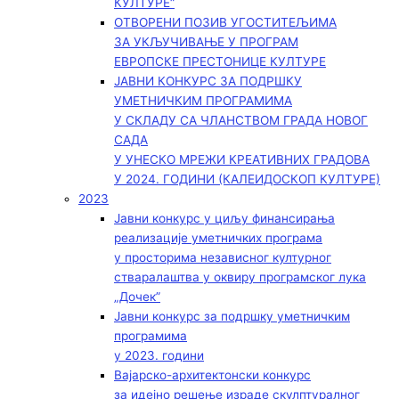
КУЛТУРЕ“
ОТВОРЕНИ ПОЗИВ УГОСТИТЕЉИМА
ЗА УКЉУЧИВАЊЕ У ПРОГРАМ
ЕВРОПСКЕ ПРЕСТОНИЦЕ КУЛТУРЕ
ЈАВНИ КОНКУРС ЗА ПОДРШКУ
УМЕТНИЧКИМ ПРОГРАМИМА
У СКЛАДУ СА ЧЛАНСТВОМ ГРАДА НОВОГ
САДА
У УНЕСКО МРЕЖИ КРЕАТИВНИХ ГРАДОВА
У 2024. ГОДИНИ (КАЛЕИДОСКОП КУЛТУРЕ)
2023
Јавни конкурс у циљу финансирања
реализације уметничких програма
у просторима независног културног
стваралаштва у оквиру програмског лука
„Дочек”
Јавни конкурс за подршку уметничким
програмима
у 2023. години
Вајарско-архитектонски конкурс
за идејно решење израде скулптуралног