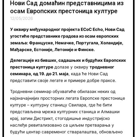
Нови Сад домаћин представницима из
осам Европских престоница културе
12/05/2026
У оквиру међународног пројекта ECoC Echo, Нови Сад
угостиће представнике градова из осам европских
земаља: Француске, Немачке, Португала, Холандије,
Мађарске, Естоније, Летоније и Финске.
Делегације из бивших, садашњих и будућих Европских
престоница културе
долазе у оквиру
тродневног
семинара, од 19. до 21. маја
, када ће Нови Сад
представити своје легате и примере добре праксе.
Тродневни семинар обухватиће обилазак неких од
најзначајнијих просторних легата Европске престонице
културе – културну станицу Свилара, где ће бити
представљена мрежа културних станица и Алмашки
крај, затим Дистрикт, стогодишње индустријско
наслеђе ревитализовано са циљем претварања у
будући центар савременог стваралаштва, обновљено