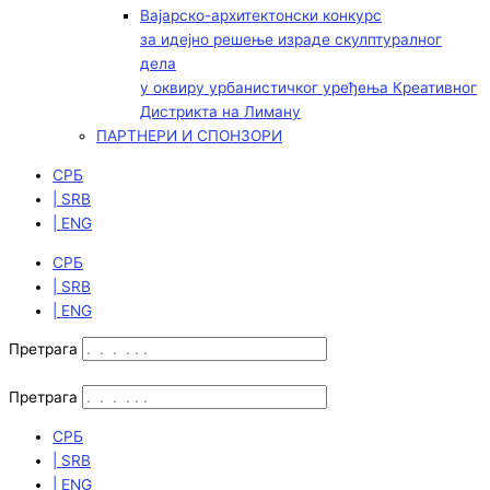
Вајарско-архитектонски конкурс
за идејно решење израде скулптуралног
дела
у оквиру урбанистичког уређења Креативног
Дистрикта на Лиману
ПАРТНЕРИ И СПОНЗОРИ
СРБ
| SRB
| ENG
СРБ
| SRB
| ENG
Претрага
Претрага
СРБ
| SRB
| ENG