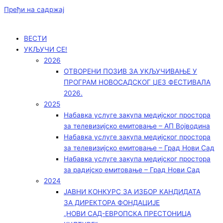
Пређи на садржај
ВЕСТИ
УКЉУЧИ СЕ!
2026
ОТВОРЕНИ ПОЗИВ ЗА УКЉУЧИВАЊЕ У
ПРОГРАМ НОВОСАДСКОГ ЏЕЗ ФЕСТИВАЛА
2026.
2025
Набавка услуге закупа медијског простора
за телевизијско емитовање – АП Војводинa
Набавка услуге закупа медијског простора
за телевизијско емитовање – Град Нови Сад
Набавка услуге закупа медијског простора
за радијско емитовање – Град Нови Сад
2024
ЈАВНИ КОНКУРС ЗА ИЗБОР КАНДИДАТА
ЗА ДИРЕКТОРА ФОНДАЦИЈЕ
„НОВИ САД-ЕВРОПСКА ПРЕСТОНИЦА