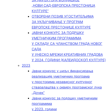
ЗА ДИРЕКТОРА ФОНДАЦИЈЕ
„НОВИ САД-ЕВРОПСКА ПРЕСТОНИЦА
КУЛТУРЕ“
ОТВОРЕНИ ПОЗИВ УГОСТИТЕЉИМА
ЗА УКЉУЧИВАЊЕ У ПРОГРАМ
ЕВРОПСКЕ ПРЕСТОНИЦЕ КУЛТУРЕ
ЈАВНИ КОНКУРС ЗА ПОДРШКУ
УМЕТНИЧКИМ ПРОГРАМИМА
У СКЛАДУ СА ЧЛАНСТВОМ ГРАДА НОВОГ
САДА
У УНЕСКО МРЕЖИ КРЕАТИВНИХ ГРАДОВА
У 2024. ГОДИНИ (КАЛЕИДОСКОП КУЛТУРЕ)
2023
Јавни конкурс у циљу финансирања
реализације уметничких програма
у просторима независног културног
стваралаштва у оквиру програмског лука
„Дочек”
Јавни конкурс за подршку уметничким
програмима
у 2023. години