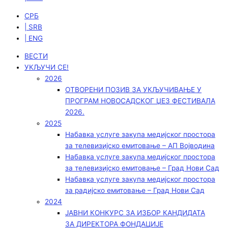
СРБ
| SRB
| ENG
ВЕСТИ
УКЉУЧИ СЕ!
2026
ОТВОРЕНИ ПОЗИВ ЗА УКЉУЧИВАЊЕ У
ПРОГРАМ НОВОСАДСКОГ ЏЕЗ ФЕСТИВАЛА
2026.
2025
Набавка услуге закупа медијског простора
за телевизијско емитовање – АП Војводинa
Набавка услуге закупа медијског простора
за телевизијско емитовање – Град Нови Сад
Набавка услуге закупа медијског простора
за радијско емитовање – Град Нови Сад
2024
ЈАВНИ КОНКУРС ЗА ИЗБОР КАНДИДАТА
ЗА ДИРЕКТОРА ФОНДАЦИЈЕ