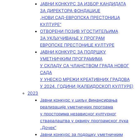
ЈАВНИ КОНКУРС ЗА ИЗБОР КАНДИДАТА
ЗА ДИРЕКТОРА ФОНДАЦИЈЕ
„НОВИ САД-ЕВРОПСКА ПРЕСТОНИЦА
КУЛТУРЕ“
ОТВОРЕНИ ПОЗИВ УГОСТИТЕЉИМА
ЗА УКЉУЧИВАЊЕ У ПРОГРАМ
ЕВРОПСКЕ ПРЕСТОНИЦЕ КУЛТУРЕ
ЈАВНИ КОНКУРС ЗА ПОДРШКУ
УМЕТНИЧКИМ ПРОГРАМИМА
У СКЛАДУ СА ЧЛАНСТВОМ ГРАДА НОВОГ
САДА
У УНЕСКО МРЕЖИ КРЕАТИВНИХ ГРАДОВА
У 2024. ГОДИНИ (КАЛЕИДОСКОП КУЛТУРЕ)
2023
Јавни конкурс у циљу финансирања
реализације уметничких програма
у просторима независног културног
стваралаштва у оквиру програмског лука
„Дочек”
Јавни конкурс за подршку уметничким