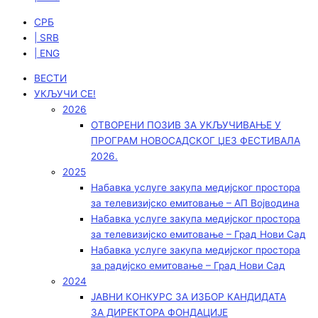
СРБ
| SRB
| ENG
ВЕСТИ
УКЉУЧИ СЕ!
2026
ОТВОРЕНИ ПОЗИВ ЗА УКЉУЧИВАЊЕ У
ПРОГРАМ НОВОСАДСКОГ ЏЕЗ ФЕСТИВАЛА
2026.
2025
Набавка услуге закупа медијског простора
за телевизијско емитовање – АП Војводинa
Набавка услуге закупа медијског простора
за телевизијско емитовање – Град Нови Сад
Набавка услуге закупа медијског простора
за радијско емитовање – Град Нови Сад
2024
ЈАВНИ КОНКУРС ЗА ИЗБОР КАНДИДАТА
ЗА ДИРЕКТОРА ФОНДАЦИЈЕ