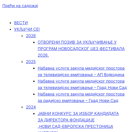
Пређи на садржај
ВЕСТИ
УКЉУЧИ СЕ!
2026
ОТВОРЕНИ ПОЗИВ ЗА УКЉУЧИВАЊЕ У
ПРОГРАМ НОВОСАДСКОГ ЏЕЗ ФЕСТИВАЛА
2026.
2025
Набавка услуге закупа медијског простора
за телевизијско емитовање – АП Војводинa
Набавка услуге закупа медијског простора
за телевизијско емитовање – Град Нови Сад
Набавка услуге закупа медијског простора
за радијско емитовање – Град Нови Сад
2024
ЈАВНИ КОНКУРС ЗА ИЗБОР КАНДИДАТА
ЗА ДИРЕКТОРА ФОНДАЦИЈЕ
„НОВИ САД-ЕВРОПСКА ПРЕСТОНИЦА