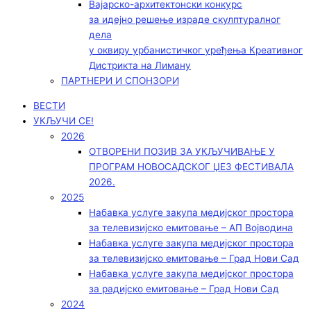
Вајарско-архитектонски конкурс
за идејно решење израде скулптуралног
дела
у оквиру урбанистичког уређења Креативног
Дистрикта на Лиману
ПАРТНЕРИ И СПОНЗОРИ
ВЕСТИ
УКЉУЧИ СЕ!
2026
ОТВОРЕНИ ПОЗИВ ЗА УКЉУЧИВАЊЕ У
ПРОГРАМ НОВОСАДСКОГ ЏЕЗ ФЕСТИВАЛА
2026.
2025
Набавка услуге закупа медијског простора
за телевизијско емитовање – АП Војводинa
Набавка услуге закупа медијског простора
за телевизијско емитовање – Град Нови Сад
Набавка услуге закупа медијског простора
за радијско емитовање – Град Нови Сад
2024