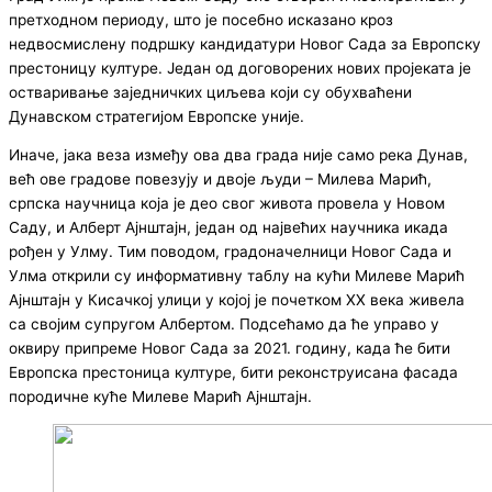
претходном периоду, што је посебно исказано кроз
недвосмислену подршку кандидатури Новог Сада за Европску
престоницу културе. Један од договорених нових пројеката је
остваривање заједничких циљева који су обухваћени
Дунавском стратегијом Европске уније.
Иначе, јака веза између ова два града није само река Дунав,
већ ове градове повезују и двоје људи – Милева Марић,
српска научница која је део свог живота провела у Новом
Саду, и Алберт Ајнштајн, један од највећих научника икада
рођен у Улму. Тим поводом, градоначелници Новог Сада и
Улма открили су информативну таблу на кући Милеве Марић
Ајнштајн у Кисачкој улици у којој је почетком XX века живела
са својим супругом Албертом. Подсећамо да ће управо у
оквиру припреме Новог Сада за 2021. годину, када ће бити
Европска престоница културе, бити реконструисана фасада
породичне куће Милеве Марић Ајнштајн.