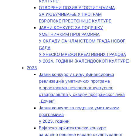
КУЛТУРЕ“
ОТВОРЕНИ ПОЗИВ УГОСТИТЕЉИМА
ЗА УКЉУЧИВАЊЕ У ПРОГРАМ
ЕВРОПСКЕ ПРЕСТОНИЦЕ КУЛТУРЕ
ЈАВНИ КОНКУРС ЗА ПОДРШКУ
УМЕТНИЧКИМ ПРОГРАМИМА
У СКЛАДУ СА ЧЛАНСТВОМ ГРАДА НОВОГ
САДА
У УНЕСКО МРЕЖИ КРЕАТИВНИХ ГРАДОВА
У 2024. ГОДИНИ (КАЛЕИДОСКОП КУЛТУРЕ)
2023
Јавни конкурс у циљу финансирања
реализације уметничких програма
у просторима независног културног
стваралаштва у оквиру програмског лука
„Дочек”
Јавни конкурс за подршку уметничким
програмима
у 2023. години
Вајарско-архитектонски конкурс
за идејно решење израде скулптуралног