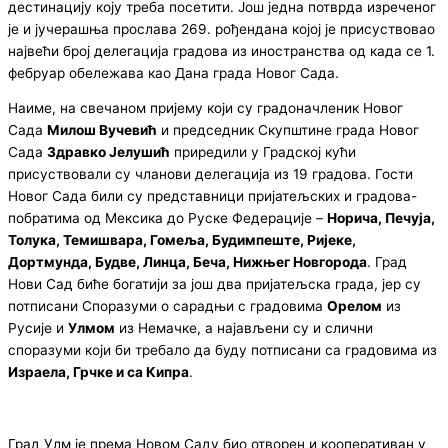
дестинацију коју треба посетити. Још једна потврда изреченог
је и јучерашња прослава 269. рођендана којој је присуствовао
највећи број делегација градова из иностранства од када се 1.
фебруар обележава као Дана града Новог Сада.
Наиме, на свечаном пријему који су градоначленик Новог
Сада
Милош Вучевић
и председник Скупштине града Новог
Сада
Здравко Јелушић
приредили у Градској кући
присуствовали су чланови делегација из 19 градова. Гости
Новог Сада били су представници пријатељских и градова-
побратима од Мексика до Руске Федерације –
Норича, Печуја,
Толука, Темишвара, Гомеља, Будимпеште, Ријеке,
Дортмунда, Будве, Линца, Беча, Нижњег Новгорода
. Град
Нови Сад биће богатији за још два пријатељска града, јер су
потписани Споразуми о сарадњи с градовима
Орелом
из
Русије и
Улмом
из Немачке, а најављени су и слични
споразуми који би требало да буду потписани са градовима из
Израела, Грчке и са Кипра
.
Град Улм је према Новом Саду био отворен и кооперативан у