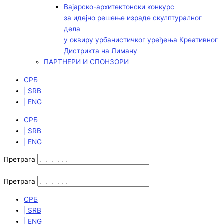
Вајарско-архитектонски конкурс
за идејно решење израде скулптуралног
дела
у оквиру урбанистичког уређења Креативног
Дистрикта на Лиману
ПАРТНЕРИ И СПОНЗОРИ
СРБ
| SRB
| ENG
СРБ
| SRB
| ENG
Претрага
Претрага
СРБ
| SRB
| ENG