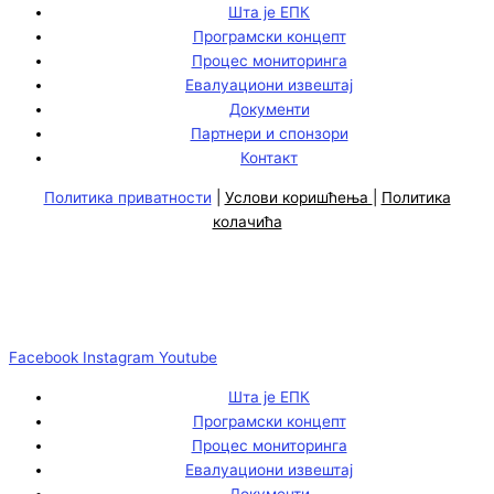
Шта је ЕПК
Програмски концепт
Процес мониторинга
Евалуациони извештај
Документи
Партнери и спонзори
Контакт
Политика приватности
|
Услови коришћења
|
Политика
колачића
Facebook
Instagram
Youtube
Шта је ЕПК
Програмски концепт
Процес мониторинга
Евалуациони извештај
Документи