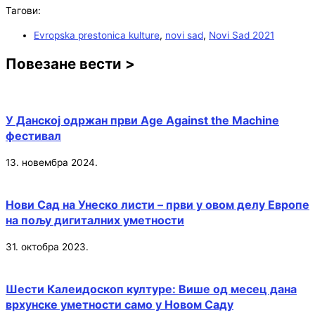
Тагови:
Evropska prestonica kulture
,
novi sad
,
Novi Sad 2021
Повезане вести >
У Данској одржан први Age Against the Machine
фестивал
13. новембра 2024.
Нови Сад на Унеско листи – први у овом делу Европе
на пољу дигиталних уметности
31. октобра 2023.
Шести Калеидоскоп културе: Више од месец дана
врхунске уметности само у Новом Саду