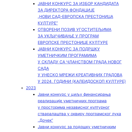
ЈАВНИ КОНКУРС ЗА ИЗБОР КАНДИДАТА
ЗА ДИРЕКТОРА ФОНДАЦИЈЕ
„НОВИ САД-ЕВРОПСКА ПРЕСТОНИЦА
КУЛТУРЕ“
ОТВОРЕНИ ПОЗИВ УГОСТИТЕЉИМА
ЗА УКЉУЧИВАЊЕ У ПРОГРАМ
ЕВРОПСКЕ ПРЕСТОНИЦЕ КУЛТУРЕ
ЈАВНИ КОНКУРС ЗА ПОДРШКУ
УМЕТНИЧКИМ ПРОГРАМИМА
У СКЛАДУ СА ЧЛАНСТВОМ ГРАДА НОВОГ
САДА
У УНЕСКО МРЕЖИ КРЕАТИВНИХ ГРАДОВА
У 2024. ГОДИНИ (КАЛЕИДОСКОП КУЛТУРЕ)
2023
Јавни конкурс у циљу финансирања
реализације уметничких програма
у просторима независног културног
стваралаштва у оквиру програмског лука
„Дочек”
Јавни конкурс за подршку уметничким