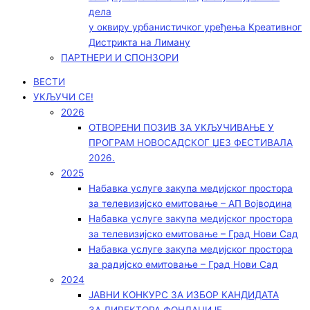
дела
у оквиру урбанистичког уређења Креативног
Дистрикта на Лиману
ПАРТНЕРИ И СПОНЗОРИ
ВЕСТИ
УКЉУЧИ СЕ!
2026
ОТВОРЕНИ ПОЗИВ ЗА УКЉУЧИВАЊЕ У
ПРОГРАМ НОВОСАДСКОГ ЏЕЗ ФЕСТИВАЛА
2026.
2025
Набавка услуге закупа медијског простора
за телевизијско емитовање – АП Војводинa
Набавка услуге закупа медијског простора
за телевизијско емитовање – Град Нови Сад
Набавка услуге закупа медијског простора
за радијско емитовање – Град Нови Сад
2024
ЈАВНИ КОНКУРС ЗА ИЗБОР КАНДИДАТА