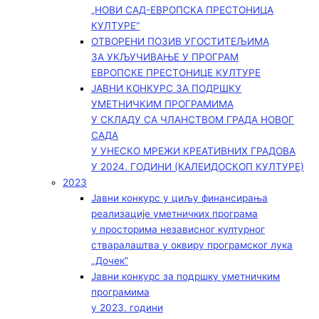
„НОВИ САД-ЕВРОПСКА ПРЕСТОНИЦА
КУЛТУРЕ“
ОТВОРЕНИ ПОЗИВ УГОСТИТЕЉИМА
ЗА УКЉУЧИВАЊЕ У ПРОГРАМ
ЕВРОПСКЕ ПРЕСТОНИЦЕ КУЛТУРЕ
ЈАВНИ КОНКУРС ЗА ПОДРШКУ
УМЕТНИЧКИМ ПРОГРАМИМА
У СКЛАДУ СА ЧЛАНСТВОМ ГРАДА НОВОГ
САДА
У УНЕСКО МРЕЖИ КРЕАТИВНИХ ГРАДОВА
У 2024. ГОДИНИ (КАЛЕИДОСКОП КУЛТУРЕ)
2023
Јавни конкурс у циљу финансирања
реализације уметничких програма
у просторима независног културног
стваралаштва у оквиру програмског лука
„Дочек”
Јавни конкурс за подршку уметничким
програмима
у 2023. години