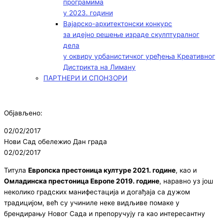
програмима
у 2023. години
Вајарско-архитектонски конкурс
за идејно решење израде скулптуралног
дела
у оквиру урбанистичког уређења Креативног
Дистрикта на Лиману
ПАРТНЕРИ И СПОНЗОРИ
Објављено:
02/02/2017
Нови Сад обележио Дан града
02/02/2017
Титула
Европска престоница културе 2021. године
, као и
Омладинска престоница Европе 2019. године
, наравно уз још
неколико градских манифестација и догађаја са дужом
традицијом, већ су учиниле неке видљиве помаке у
брендирању Новог Сада и препоручују га као интересантну