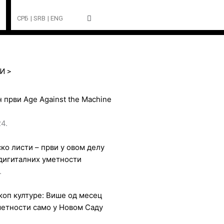
СРБ
| SRB
| ENG
И >
 први Age Against the Machine
4.
ко листи – први у овом делу
дигиталних уметности
.
оп културе: Више од месец
метности само у Новом Саду