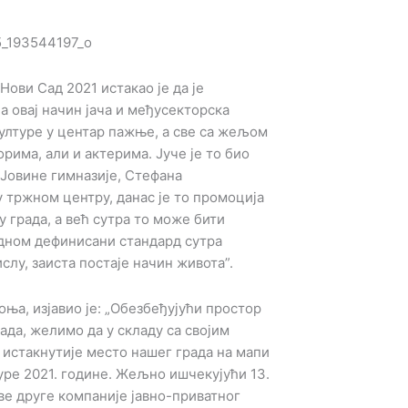
ви Сад 2021 истакао је да је
 овај начин јача и међусекторска
ултуре у центар пажње, а све са жељом
рима, али и актерима. Јуче је то био
 Јовине гимназије, Стефана
 тржном центру, данас је то промоција
у града, а већ сутра то може бити
едном дефинисани стандард сутра
слу, заиста постаје начин живота”.
ња, изјавио је: „Обезбеђујући простор
да, желимо да у складу са својим
 истакнутије место нашег града на мапи
уре 2021. године. Жељно ишчекујући 13.
ве друге компаније јавно-приватног