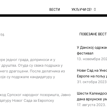
ВЕСТИ
УКЉУЧИ СЕ!
ПОВЕЗАНЕ ВЕСТ
016
У Данској одржан
фестивал
13. новембра 202
уре једног града, доприноси и у
 друштва. Отуда су свака подршка у
Нови Сад на Унес
 него драгоцени. После делатника из
Европе на пољу 
које су подржале кандидатуру у
31. октобра 2023
Шести Калеидоск
 код Српског народног позоришта, Јавно
дана врхунске у
датуру Новог Сада за Европску
17. августа 2023.