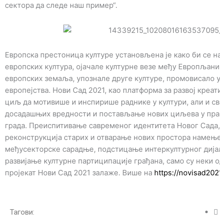
сектора да следе наш пример“.
Европска престоница културе установљена је како би се н
европских култура, ојачале културне везе међу Европљани
европских земаља, упознале друге културе, промовисало у
европејства. Нови Сад 2021, као платформа за развој креат
циљ да мотивише и инспирише раднике у култури, али и с
досадашњих вредности и постављање нових циљева у прав
града. Преиспитивање савременог идентитета Новог Сада,
реконструкција старих и отварање нових простора намење
међусекторске сарадње, подстицање интеркултурног дијал
развијање културне партиципације грађана, само су неки од
пројекат Нови Сад 2021 залаже. Више на
https://novisad2021
Тагови: