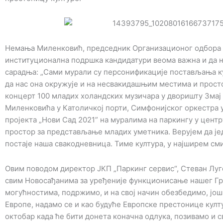
Немања Миленковић, председник Организационог одбора Но
институционална подршка кандидатури веома важна и да на
сарадња: „Сами мурали су персонификације постављања к
да нас она окружује и на несвакидашњим местима и просто
концерт 100 младих холандских музичара у дворишту Змај
Миленковића у Католичкој порти, Симфонијског оркестра у
пројекта „Нови Сад 2021” на муралима на паркингу у центр
простор за представљање младих уметника. Верујем да ј
постаје наша свакодневница. Тиме култура, у најширем сми
Овим поводом директор ЈКП „Паркинг сервис“, Стеван Луго
свим Новосађанима за уређеније функционисање нашег Гра
могућностима, подржимо, и на свој начин обезбедимо, још
Европе, надамо се и као будуће Европске престонице култ
октобар када ће бити донета коначна одлука, позивамо и с