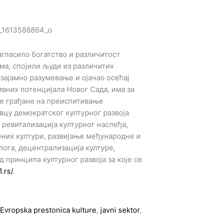
агласило богатство и различитост
ма, спојили људи из различитих
зајамно разумевање и ојачао осећај
ивних потенцијала Новог Сада, има за
ве грађане на преиспитивање
цу демократског културног развоја
 ревитализација културног наслеђа,
них култури, развијање међународне и
ога, децентрализација културе,
 принципа културног развоја за које се
.rs/
.
Evropska prestonica kulture
,
javni sektor
,