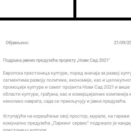
Пређи
на
садржај
Објављено:
21/09/2
Подршка јавних предузећа пројекту „Нови Сад 2021”
Европска престоница културе, поред значаја за развој култ
сегментима развоју политике, економије, као и целокупног
промоцији културе и самог пројекта Нови Сад 2021 и више
области културе, грађана, као и комерцијалних компанија 
неколико наврата, сада се прикључују и јавна предузећа.
Уступајући на коришћење свој простор, мурале, на гаражи
комунално предузеће „Паркинг сервис” подржало је канди
престоницу културе.