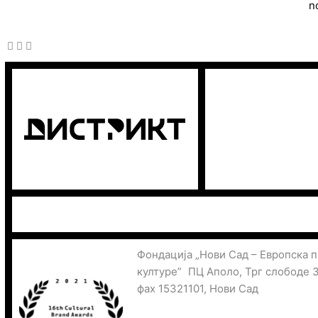
n
Фондација „Нови Сад – Европска 
културе” ПЦ Аполо, Трг слободе 
фах 15321101, Нови Сад