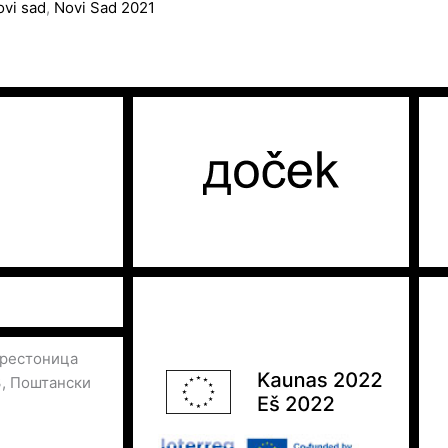
ovi sad
,
Novi Sad 2021
престоница
3, Поштански