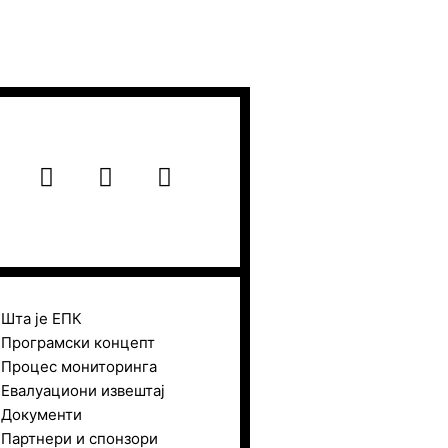
F
I
Y
a
n
o
c
s
u
e
t
t
b
a
u
o
g
b
o
r
e
Шта је ЕПК
k
a
Програмски концепт
m
Процес мониторинга
Евалуациони извештај
Документи
Партнери и спонзори