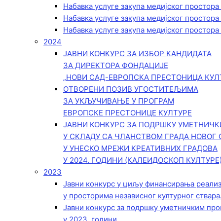
Набавка услуге закупа медијског простора
Набавка услуге закупа медијског простора
Набавка услуге закупа медијског простора
2024
ЈАВНИ КОНКУРС ЗА ИЗБОР КАНДИДАТА
ЗА ДИРЕКТОРА ФОНДАЦИЈЕ
„НОВИ САД-ЕВРОПСКА ПРЕСТОНИЦА КУЛ
ОТВОРЕНИ ПОЗИВ УГОСТИТЕЉИМА
ЗА УКЉУЧИВАЊЕ У ПРОГРАМ
ЕВРОПСКЕ ПРЕСТОНИЦЕ КУЛТУРЕ
ЈАВНИ КОНКУРС ЗА ПОДРШКУ УМЕТНИЧ
У СКЛАДУ СА ЧЛАНСТВОМ ГРАДА НОВОГ 
У УНЕСКО МРЕЖИ КРЕАТИВНИХ ГРАДОВА
У 2024. ГОДИНИ (КАЛЕИДОСКОП КУЛТУРЕ
2023
Јавни конкурс у циљу финансирања реали
у просторима независног културног ствара
Јавни конкурс за подршку уметничким пр
у 2023. години