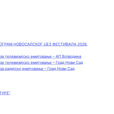
ОГРАМ НОВОСАДСКОГ ЏЕЗ ФЕСТИВАЛА 2026.
 за телевизијско емитовање – АП Војводинa
 за телевизијско емитовање – Град Нови Сад
 за радијско емитовање – Град Нови Сад
ТУРЕ“