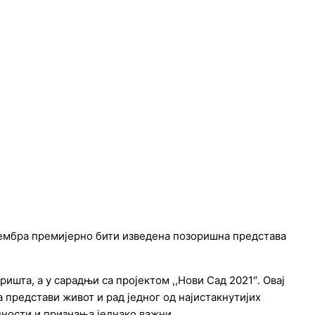
вембра премијерно бити изведена позоришна представа
ишта, а у сарадњи са пројектом ,,Нови Сад 2021″. Овај
 представи живот и рад једног од најистакнутијих
едности и признања једнако важни.