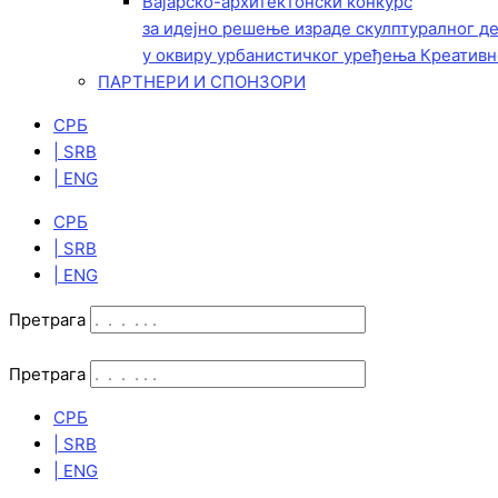
Вајарско-архитектонски конкурс
за идејно решење израде скулптуралног д
у оквиру урбанистичког уређења Креативн
ПАРТНЕРИ И СПОНЗОРИ
СРБ
| SRB
| ENG
СРБ
| SRB
| ENG
Претрага
Претрага
СРБ
| SRB
| ENG