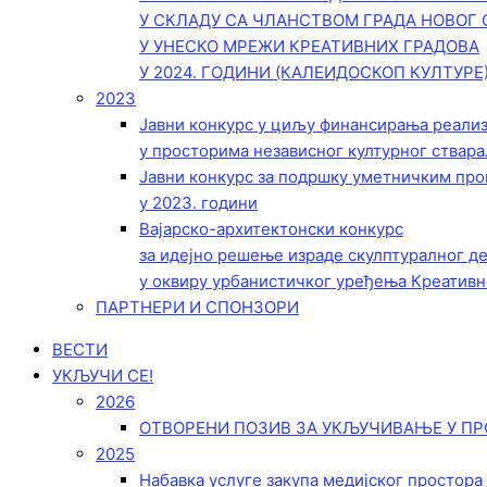
У СКЛАДУ СА ЧЛАНСТВОМ ГРАДА НОВОГ 
У УНЕСКО МРЕЖИ КРЕАТИВНИХ ГРАДОВА
У 2024. ГОДИНИ (КАЛЕИДОСКОП КУЛТУРЕ
2023
Јавни конкурс у циљу финансирања реали
у просторима независног културног ствара
Јавни конкурс за подршку уметничким пр
у 2023. години
Вајарско-архитектонски конкурс
за идејно решење израде скулптуралног д
у оквиру урбанистичког уређења Креативн
ПАРТНЕРИ И СПОНЗОРИ
ВЕСТИ
УКЉУЧИ СЕ!
2026
ОТВОРЕНИ ПОЗИВ ЗА УКЉУЧИВАЊЕ У ПР
2025
Набавка услуге закупа медијског простора