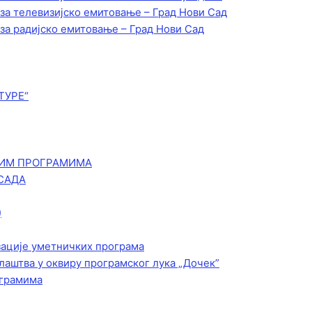
 за телевизијско емитовање – Град Нови Сад
 за радијско емитовање – Град Нови Сад
ТУРЕ“
КИМ ПРОГРАМИМА
САДА
)
зације уметничких програма
лаштва у оквиру програмског лука „Дочек”
ограмима