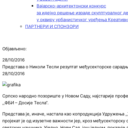
Вајарско-архитектонски конкурс
за идејно решење израде скулптуралног д
у оквиру урбанистичког уређења Креативн
ПАРТНЕРИ И СПОНЗОРИ
Објављено:
28/10/2016
Представа о Николи Тесли резултат међусекторске сарад
28/10/2016
Српско народно позориште у Новом Саду, најстарије профе
,,ФБИ – Досије Тесла“.
Представа је, иначе, настала као копродукција Удружења ,,
пројекат је од изузетне важности јер, кроз међусекторску
светских научника. Уједно, Нови Сад, још једном, показује