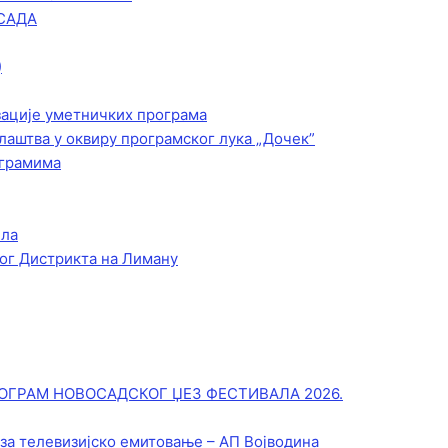
САДА
)
зације уметничких програма
лаштва у оквиру програмског лука „Дочек”
ограмима
ела
ог Дистрикта на Лиману
ОГРАМ НОВОСАДСКОГ ЏЕЗ ФЕСТИВАЛА 2026.
 за телевизијско емитовање – АП Војводинa