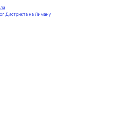
ела
ог Дистрикта на Лиману