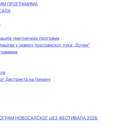
КИМ ПРОГРАМИМА
САДА
)
зације уметничких програма
лаштва у оквиру програмског лука „Дочек”
ограмима
ела
ог Дистрикта на Лиману
ОГРАМ НОВОСАДСКОГ ЏЕЗ ФЕСТИВАЛА 2026.