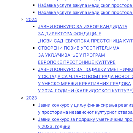
Набавка услуге закупа медијског простора
Набавка услуге закупа медијског простора
2024
ЈАВНИ КОНКУРС ЗА ИЗБОР КАНДИДАТА
ЗА ДИРЕКТОРА ФОНДАЦИЈЕ
„НОВИ САД-ЕВРОПСКА ПРЕСТОНИЦА КУЛ
ОТВОРЕНИ ПОЗИВ УГОСТИТЕЉИМА
ЗА УКЉУЧИВАЊЕ У ПРОГРАМ
ЕВРОПСКЕ ПРЕСТОНИЦЕ КУЛТУРЕ
ЈАВНИ КОНКУРС ЗА ПОДРШКУ УМЕТНИЧ
У СКЛАДУ СА ЧЛАНСТВОМ ГРАДА НОВОГ 
У УНЕСКО МРЕЖИ КРЕАТИВНИХ ГРАДОВА
У 2024. ГОДИНИ (КАЛЕИДОСКОП КУЛТУРЕ
2023
Јавни конкурс у циљу финансирања реали
у просторима независног културног ствара
Јавни конкурс за подршку уметничким пр
у 2023. години