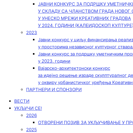
ЈАВНИ КОНКУРС ЗА ПОДРШКУ УМЕТНИЧ
У СКЛАДУ СА ЧЛАНСТВОМ ГРАДА НОВОГ 
У УНЕСКО МРЕЖИ КРЕАТИВНИХ ГРАДОВА
У 2024. ГОДИНИ (КАЛЕИДОСКОП КУЛТУРЕ
2023
Јавни конкурс у циљу финансирања реали
у просторима независног културног ствара
Јавни конкурс за подршку уметничким пр
у 2023. години
Вајарско-архитектонски конкурс
за идејно решење израде скулптуралног д
у оквиру урбанистичког уређења Креативн
ПАРТНЕРИ И СПОНЗОРИ
ВЕСТИ
УКЉУЧИ СЕ!
2026
ОТВОРЕНИ ПОЗИВ ЗА УКЉУЧИВАЊЕ У ПР
2025