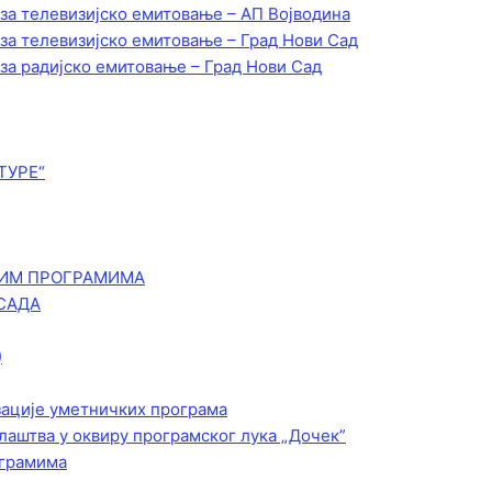
 за телевизијско емитовање – АП Војводинa
 за телевизијско емитовање – Град Нови Сад
 за радијско емитовање – Град Нови Сад
ТУРЕ“
КИМ ПРОГРАМИМА
САДА
)
зације уметничких програма
лаштва у оквиру програмског лука „Дочек”
ограмима