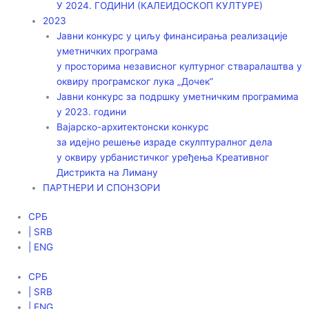
У 2024. ГОДИНИ (КАЛЕИДОСКОП КУЛТУРЕ)
2023
Јавни конкурс у циљу финансирања реализације
уметничких програма
у просторима независног културног стваралаштва у
оквиру програмског лука „Дочек”
Јавни конкурс за подршку уметничким програмима
у 2023. години
Вајарско-архитектонски конкурс
за идејно решење израде скулптуралног дела
у оквиру урбанистичког уређења Креативног
Дистрикта на Лиману
ПАРТНЕРИ И СПОНЗОРИ
СРБ
| SRB
| ENG
СРБ
| SRB
| ENG