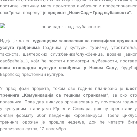
постигне критичну масу промотера љубазног и професионалног
опхођења, покренут је
пројекат „Нови Сад – Град љубазности”
.
Идеја је да се
едукацијом запослених на позицијама пружања
услуга грађанима
(радника у култури, туризму, угоститеља
таксиста, шалтерских службеника/службеница, возача јавног
саобраћаја…), који ће постати промотери љубазности, поставе
нови стандарди културе опхођења у Новом Саду
, будућо
Европској престоници културе.
У првој фази пројекта, током ове године планирано је
шест
тренинга „Комуникација са тешким странкама”
, за око ст
полазника. Прва два циклуса организована су почетком године
у културним станицама Еђшег и Свилара, док су преостали у
онлајн формату због пандемије коронавируса. Трећи циклус
тренинга одржан је прошле недеље, док ће четврти бити
реализован сутра, 17. новембра.