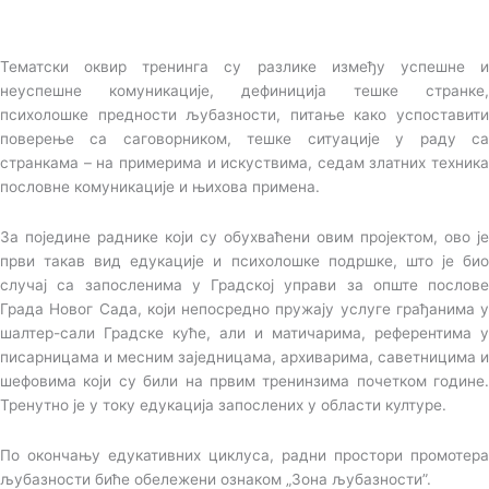
Тематски оквир тренинга су разлике између успешне и
неуспешне комуникације, дефиниција тешке странке,
психолошке предности љубазности, питање како успоставити
поверење са саговорником, тешке ситуације у раду са
странкама – на примерима и искуствима, седам златних техника
пословне комуникације и њихова примена.
За поједине раднике који су обухваћени овим пројектом, ово је
први такав вид едукације и психолошке подршке, што је био
случај са запосленима у Градској управи за опште послове
Града Новог Сада, који непосредно пружају услуге грађанима у
шалтер-сали Градске куће, али и матичарима, референтима у
писарницама и месним заједницама, архиварима, саветницима и
шефовима који су били на првим тренинзима почетком године.
Тренутно је у току едукација запослених у области културе.
По окончању едукативних циклуса, радни простори промотера
љубазности биће обележени ознаком „Зона љубазности”.