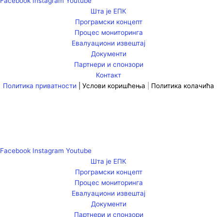
Facebook
Instagram
Youtube
Шта је ЕПК
Програмски концепт
Процес мониторинга
Евалуациони извештај
Документи
Партнери и спонзори
Контакт
Политика приватности
|
Услови коришћења
|
Политика колачића
Facebook
Instagram
Youtube
Шта је ЕПК
Програмски концепт
Процес мониторинга
Евалуациони извештај
Документи
Партнери и спонзори