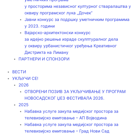
у просторима независног културног стваралаштва у
оквиру програмског лука „Дочек”
Јавни конкурс за подршку уметничким програмима
у 2023. години
Вајарско-архитектонски конкурс
за идејно решење израде скулптуралног дела
у оквиру урбанистичког уређења Креативног
Дистрикта на Лиману
ПАРТНЕРИ И СПОНЗОРИ
ВЕСТИ
УКЉУЧИ СЕ!
2026
ОТВОРЕНИ ПОЗИВ ЗА УКЉУЧИВАЊЕ У ПРОГРАМ
НОВОСАДСКОГ ЏЕЗ ФЕСТИВАЛА 2026.
2025
Набавка услуге закупа медијског простора за
телевизијско емитовање – АП Војводинa
Набавка услуге закупа медијског простора за
телевизијско емитовање – Град Нови Сад