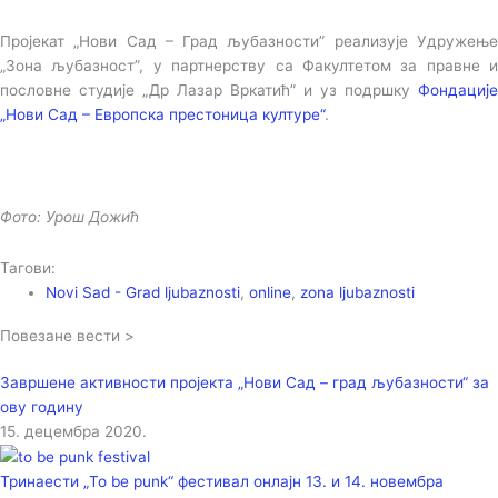
Пројекат „Нови Сад – Град љубазности” реализује Удружење
„Зона љубазност”, у партнерству са Факултетом за правне и
пословне студије „Др Лазар Вркатић” и уз подршку
Фондације
„Нови Сад – Европска престоница културе“
.
Фото: Урош Дожић
Тагови:
Novi Sad - Grad ljubaznosti
,
online
,
zona ljubaznosti
Повезане вести >
Завршене активности пројекта „Нови Сад – град љубазности“ за
ову годину
15. децембра 2020.
Тринаести „To be punk“ фестивал онлајн 13. и 14. новембра