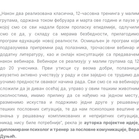
„Након два реализована класична, 12-часовна тренинга у малим
групама, одржана током фебруара и марта ове године и паузе у
којој смо се сви надали брзом проласку епидемије, одлучили
смо се да, у складу са мерама безбедности, прилагодимо
програм едукације новој реалности. Осмишљен је програм који
подразумева припремни рад полазника, трочасовни вебинар и
додатну литературу, као и онлајн консултације са предавачем
након вебинара. Вебинари се реализују у малим групама од 12
до 20 учесника. Први утисци су веома добри, полазници
изузетно активно учествују у раду и сви заједно се трудимо да
уочимо предности оваквог начина рада. Сви смо се на вебинару
сложили да је диван осећај да, управо у овим тешким животним
околностима, имамо прилику да се нађемо на једном месту,
разменимо искуства и подржимо једни друге у решавању
тешких пословних ситуација, те да нам психолошке вештине и
знања у решавању компликованих и непријатних ситуација,
никад нису биле потребније”, рекла је
ауторка пројектне идеје,
дипломирани психолог и тренер за пословне комуникације, Вера
Дуњић.