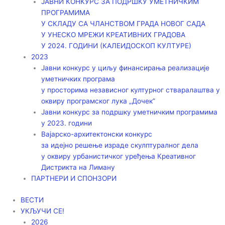
ЈАВНИ КОНКУРС ЗА ПОДРШКУ УМЕТНИЧКИМ
ПРОГРАМИМА
У СКЛАДУ СА ЧЛАНСТВОМ ГРАДА НОВОГ САДА
У УНЕСКО МРЕЖИ КРЕАТИВНИХ ГРАДОВА
У 2024. ГОДИНИ (КАЛЕИДОСКОП КУЛТУРЕ)
2023
Јавни конкурс у циљу финансирања реализације
уметничких програма
у просторима независног културног стваралаштва у
оквиру програмског лука „Дочек”
Јавни конкурс за подршку уметничким програмима
у 2023. години
Вајарско-архитектонски конкурс
за идејно решење израде скулптуралног дела
у оквиру урбанистичког уређења Креативног
Дистрикта на Лиману
ПАРТНЕРИ И СПОНЗОРИ
ВЕСТИ
УКЉУЧИ СЕ!
2026