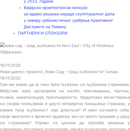
у 2023. години
Вајарско-архитектонски конкурс
за идејно решење израде скулптуралног дела
у оквиру урбанистичког уређења Креативног
Дистрикта на Лиману
ПАРТНЕРИ И СПОНЗОРИ
Објављено:
16/11/2020
Нови циклус пројекта „Нови Сад – Град љубазности” онлајн
16/11/2020
Сви ми знамо да је лако бити љубазан са љубазним странкама.
Међутим, како одговорити на жалбе, приговарања, претње,
псовке, манипулације, преопширности, тврдоглава инсистирања
на својим позицијама и друга непријатна понашања странака, у
којима пука љубазност није довољна?
И како сачувати себе,
своје ментално и физичко здравље ако се много трошимо у раду
са странкама? Управо са циљем да пронађе решења у
савременој пословној психологији, пружи психолошку подршку и