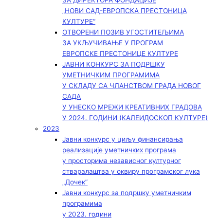
ЗА ДИРЕКТОРА ФОНДАЦИЈЕ
„НОВИ САД-ЕВРОПСКА ПРЕСТОНИЦА
КУЛТУРЕ“
ОТВОРЕНИ ПОЗИВ УГОСТИТЕЉИМА
ЗА УКЉУЧИВАЊЕ У ПРОГРАМ
ЕВРОПСКЕ ПРЕСТОНИЦЕ КУЛТУРЕ
ЈАВНИ КОНКУРС ЗА ПОДРШКУ
УМЕТНИЧКИМ ПРОГРАМИМА
У СКЛАДУ СА ЧЛАНСТВОМ ГРАДА НОВОГ
САДА
У УНЕСКО МРЕЖИ КРЕАТИВНИХ ГРАДОВА
У 2024. ГОДИНИ (КАЛЕИДОСКОП КУЛТУРЕ)
2023
Јавни конкурс у циљу финансирања
реализације уметничких програма
у просторима независног културног
стваралаштва у оквиру програмског лука
„Дочек”
Јавни конкурс за подршку уметничким
програмима
у 2023. години