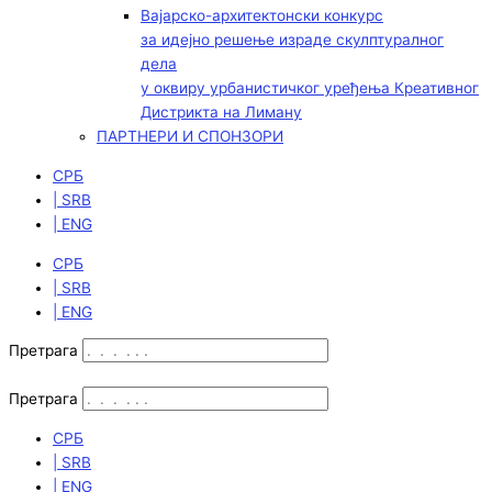
Вајарско-архитектонски конкурс
за идејно решење израде скулптуралног
дела
у оквиру урбанистичког уређења Креативног
Дистрикта на Лиману
ПАРТНЕРИ И СПОНЗОРИ
СРБ
| SRB
| ENG
СРБ
| SRB
| ENG
Претрага
Претрага
СРБ
| SRB
| ENG