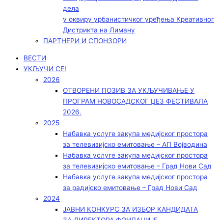
дела
у оквиру урбанистичког уређења Креативног
Дистрикта на Лиману
ПАРТНЕРИ И СПОНЗОРИ
ВЕСТИ
УКЉУЧИ СЕ!
2026
ОТВОРЕНИ ПОЗИВ ЗА УКЉУЧИВАЊЕ У
ПРОГРАМ НОВОСАДСКОГ ЏЕЗ ФЕСТИВАЛА
2026.
2025
Набавка услуге закупа медијског простора
за телевизијско емитовање – АП Војводинa
Набавка услуге закупа медијског простора
за телевизијско емитовање – Град Нови Сад
Набавка услуге закупа медијског простора
за радијско емитовање – Град Нови Сад
2024
ЈАВНИ КОНКУРС ЗА ИЗБОР КАНДИДАТА