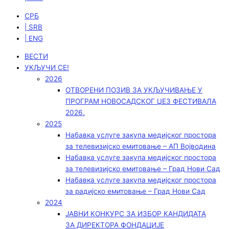
СРБ
| SRB
| ENG
ВЕСТИ
УКЉУЧИ СЕ!
2026
ОТВОРЕНИ ПОЗИВ ЗА УКЉУЧИВАЊЕ У
ПРОГРАМ НОВОСАДСКОГ ЏЕЗ ФЕСТИВАЛА
2026.
2025
Набавка услуге закупа медијског простора
за телевизијско емитовање – АП Војводинa
Набавка услуге закупа медијског простора
за телевизијско емитовање – Град Нови Сад
Набавка услуге закупа медијског простора
за радијско емитовање – Град Нови Сад
2024
ЈАВНИ КОНКУРС ЗА ИЗБОР КАНДИДАТА
ЗА ДИРЕКТОРА ФОНДАЦИЈЕ