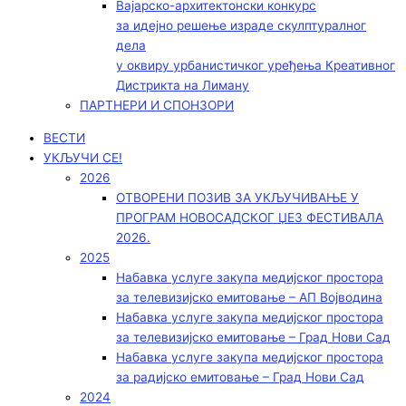
Вајарско-архитектонски конкурс
за идејно решење израде скулптуралног
дела
у оквиру урбанистичког уређења Креативног
Дистрикта на Лиману
ПАРТНЕРИ И СПОНЗОРИ
ВЕСТИ
УКЉУЧИ СЕ!
2026
ОТВОРЕНИ ПОЗИВ ЗА УКЉУЧИВАЊЕ У
ПРОГРАМ НОВОСАДСКОГ ЏЕЗ ФЕСТИВАЛА
2026.
2025
Набавка услуге закупа медијског простора
за телевизијско емитовање – АП Војводинa
Набавка услуге закупа медијског простора
за телевизијско емитовање – Град Нови Сад
Набавка услуге закупа медијског простора
за радијско емитовање – Град Нови Сад
2024