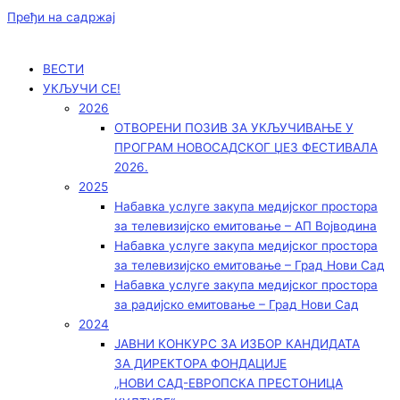
Пређи на садржај
ВЕСТИ
УКЉУЧИ СЕ!
2026
ОТВОРЕНИ ПОЗИВ ЗА УКЉУЧИВАЊЕ У
ПРОГРАМ НОВОСАДСКОГ ЏЕЗ ФЕСТИВАЛА
2026.
2025
Набавка услуге закупа медијског простора
за телевизијско емитовање – АП Војводинa
Набавка услуге закупа медијског простора
за телевизијско емитовање – Град Нови Сад
Набавка услуге закупа медијског простора
за радијско емитовање – Град Нови Сад
2024
ЈАВНИ КОНКУРС ЗА ИЗБОР КАНДИДАТА
ЗА ДИРЕКТОРА ФОНДАЦИЈЕ
„НОВИ САД-ЕВРОПСКА ПРЕСТОНИЦА