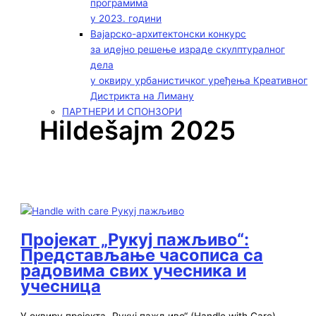
програмима
у 2023. години
Вајарско-архитектонски конкурс
за идејно решење израде скулптуралног
дела
у оквиру урбанистичког уређења Креативног
Дистрикта на Лиману
ПАРТНЕРИ И СПОНЗОРИ
Hildešajm 2025
Пројекат „Рукуј пажљиво“:
Представљање часописа са
радовима свих учесника и
учесница
У оквиру пројекта „Рукуј пажљиво“ (Handle with Care)