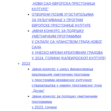
„НОВИ САД-ЕВРОПСКА ПРЕСТОНИЦА
КУЛТУРЕ“
ОТВОРЕНИ ПОЗИВ УГОСТИТЕЉИМА
ЗА УКЉУЧИВАЊЕ У ПРОГРАМ
ЕВРОПСКЕ ПРЕСТОНИЦЕ КУЛТУРЕ
ЈАВНИ КОНКУРС ЗА ПОДРШКУ
УМЕТНИЧКИМ ПРОГРАМИМА
У СКЛАДУ СА ЧЛАНСТВОМ ГРАДА НОВОГ
САДА
У УНЕСКО МРЕЖИ КРЕАТИВНИХ ГРАДОВА
У 2024. ГОДИНИ (КАЛЕИДОСКОП КУЛТУРЕ)
2023
Јавни конкурс у циљу финансирања
реализације уметничких програма
у просторима независног културног
стваралаштва у оквиру програмског лука
„Дочек”
Јавни конкурс за подршку уметничким
програмима
у 2023. години