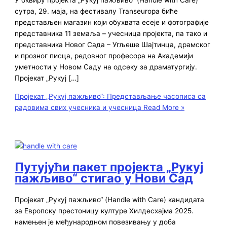
сутра, 29. маја, на фестивалу Transeuropa биће
представљен магазин који обухвата есеје и фотографије
представника 11 земаља – учесница пројекта, па тако и
представника Новог Сада – Угљеше Шајтинца, драмског
и прозног писца, редовног професора на Академији
уметности у Новом Саду на одсеку за драматургију.
Пројекат „Рукуј […]
Пројекат „Рукуј пажљиво“: Представљање часописа са
радовима свих учесника и учесница
Read More »
Путујући пакет пројекта „Рукуј
пажљиво“ стигао у Нови Сад
Пројекат „Рукуј пажљиво“ (Handle with Care) кандидата
за Европску престоницу културе Хилдесхајма 2025.
намењен је међународном повезивању у доба