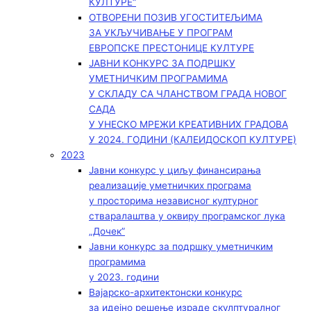
КУЛТУРЕ“
ОТВОРЕНИ ПОЗИВ УГОСТИТЕЉИМА
ЗА УКЉУЧИВАЊЕ У ПРОГРАМ
ЕВРОПСКЕ ПРЕСТОНИЦЕ КУЛТУРЕ
ЈАВНИ КОНКУРС ЗА ПОДРШКУ
УМЕТНИЧКИМ ПРОГРАМИМА
У СКЛАДУ СА ЧЛАНСТВОМ ГРАДА НОВОГ
САДА
У УНЕСКО МРЕЖИ КРЕАТИВНИХ ГРАДОВА
У 2024. ГОДИНИ (КАЛЕИДОСКОП КУЛТУРЕ)
2023
Јавни конкурс у циљу финансирања
реализације уметничких програма
у просторима независног културног
стваралаштва у оквиру програмског лука
„Дочек”
Јавни конкурс за подршку уметничким
програмима
у 2023. години
Вајарско-архитектонски конкурс
за идејно решење израде скулптуралног