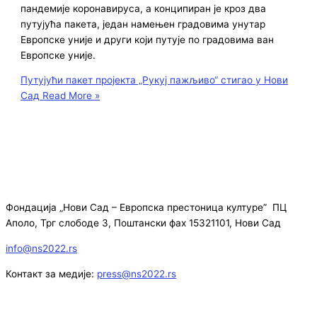
пандемије коронавируса, а конципиран је кроз два
путујућа пакета, један намењен градовима унутар
Европске уније и други који путује по градовима ван
Европске уније.
Путујући пакет пројекта „Рукуј пажљиво“ стигао у Нови
Сад
Read More »
Фондација „Нови Сад – Европска престоница културе” ПЦ
Аполо, Трг слободе 3, Поштански фах 15321101, Нови Сад
info@ns2022.rs
Контакт за медије:
press@ns2022.rs