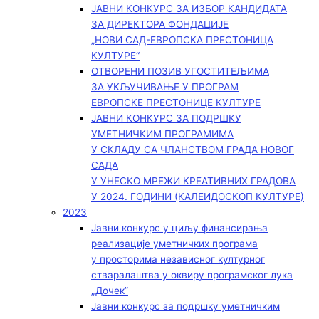
ЈАВНИ КОНКУРС ЗА ИЗБОР КАНДИДАТА
ЗА ДИРЕКТОРА ФОНДАЦИЈЕ
„НОВИ САД-ЕВРОПСКА ПРЕСТОНИЦА
КУЛТУРЕ“
ОТВОРЕНИ ПОЗИВ УГОСТИТЕЉИМА
ЗА УКЉУЧИВАЊЕ У ПРОГРАМ
ЕВРОПСКЕ ПРЕСТОНИЦЕ КУЛТУРЕ
ЈАВНИ КОНКУРС ЗА ПОДРШКУ
УМЕТНИЧКИМ ПРОГРАМИМА
У СКЛАДУ СА ЧЛАНСТВОМ ГРАДА НОВОГ
САДА
У УНЕСКО МРЕЖИ КРЕАТИВНИХ ГРАДОВА
У 2024. ГОДИНИ (КАЛЕИДОСКОП КУЛТУРЕ)
2023
Јавни конкурс у циљу финансирања
реализације уметничких програма
у просторима независног културног
стваралаштва у оквиру програмског лука
„Дочек”
Јавни конкурс за подршку уметничким