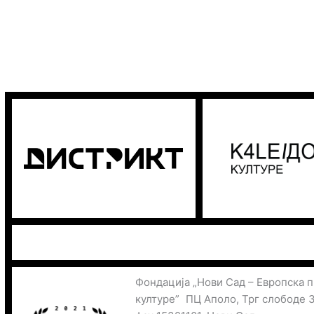
Фондација „Нови Сад – Европска 
културе” ПЦ Аполо, Трг слободе 