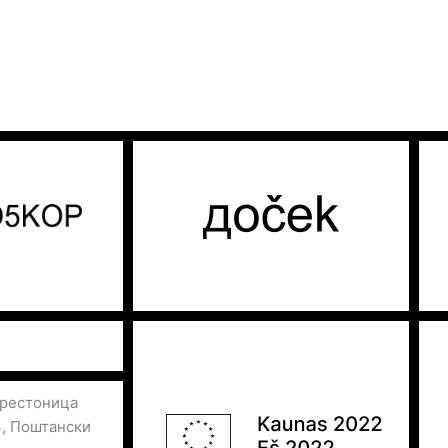
престоница
3, Поштански