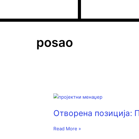
Пређи
на
садржај
posao
Отворена
позиција:
Отворена позиција: 
Пројектни
менаџер
у
Read More »
култури