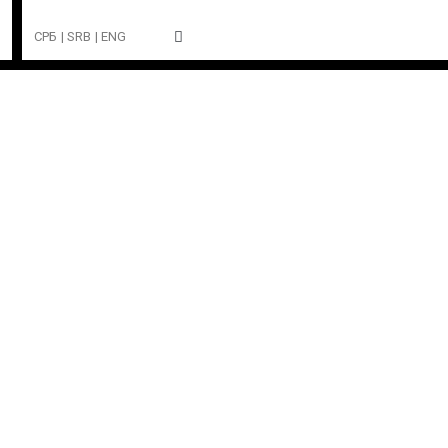
СРБ
| SRB
| ENG