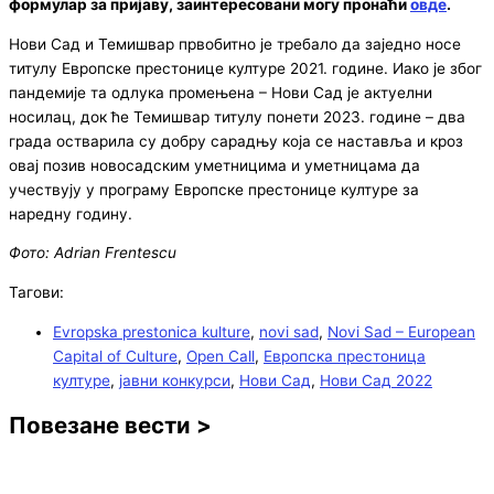
формулар за пријаву, заинтересовани могу пронаћи
овде
.
Нови Сад и Темишвар првобитно је требало да заједно носе
титулу Европске престонице културе 2021. године. Иако је због
пандемије та одлука промењена – Нови Сад је актуелни
носилац, док ће Темишвар титулу понети 2023. године – два
града остварила су добру сарадњу која се наставља и кроз
овај позив новосадским уметницима и уметницама да
учествују у програму Европске престонице културе за
наредну годину.
Фото: Adrian Frentescu
Тагови:
Evropska prestonica kulture
,
novi sad
,
Novi Sad – European
Capital of Culture
,
Open Call
,
Европска престоница
културе
,
јавни конкурси
,
Нови Сад
,
Нови Сад 2022
Повезане вести >