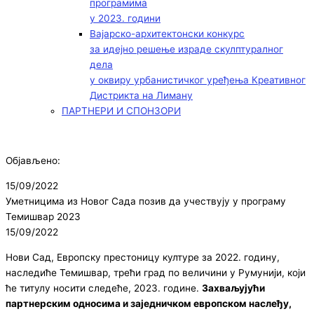
програмима
у 2023. години
Вајарско-архитектонски конкурс
за идејно решење израде скулптуралног
дела
у оквиру урбанистичког уређења Креативног
Дистрикта на Лиману
ПАРТНЕРИ И СПОНЗОРИ
Објављено:
15/09/2022
Уметницима из Новог Сада позив да учествују у програму
Темишвар 2023
15/09/2022
Нови Сад, Европску престоницу културе за 2022. годину,
наследиће Темишвар, трећи град по величини у Румунији, који
ће титулу носити следеће, 2023. године.
Захваљујући
партнерским односима и заједничком европском наслеђу,