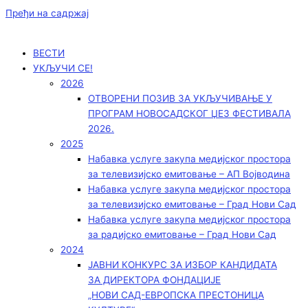
Пређи на садржај
ВЕСТИ
УКЉУЧИ СЕ!
2026
ОТВОРЕНИ ПОЗИВ ЗА УКЉУЧИВАЊЕ У
ПРОГРАМ НОВОСАДСКОГ ЏЕЗ ФЕСТИВАЛА
2026.
2025
Набавка услуге закупа медијског простора
за телевизијско емитовање – АП Војводинa
Набавка услуге закупа медијског простора
за телевизијско емитовање – Град Нови Сад
Набавка услуге закупа медијског простора
за радијско емитовање – Град Нови Сад
2024
ЈАВНИ КОНКУРС ЗА ИЗБОР КАНДИДАТА
ЗА ДИРЕКТОРА ФОНДАЦИЈЕ
„НОВИ САД-ЕВРОПСКА ПРЕСТОНИЦА