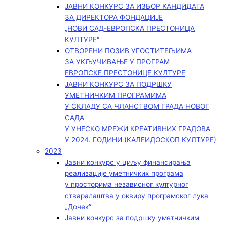
ЈАВНИ КОНКУРС ЗА ИЗБОР КАНДИДАТА
ЗА ДИРЕКТОРА ФОНДАЦИЈЕ
„НОВИ САД-ЕВРОПСКА ПРЕСТОНИЦА
КУЛТУРЕ“
ОТВОРЕНИ ПОЗИВ УГОСТИТЕЉИМА
ЗА УКЉУЧИВАЊЕ У ПРОГРАМ
ЕВРОПСКЕ ПРЕСТОНИЦЕ КУЛТУРЕ
ЈАВНИ КОНКУРС ЗА ПОДРШКУ
УМЕТНИЧКИМ ПРОГРАМИМА
У СКЛАДУ СА ЧЛАНСТВОМ ГРАДА НОВОГ
САДА
У УНЕСКО МРЕЖИ КРЕАТИВНИХ ГРАДОВА
У 2024. ГОДИНИ (КАЛЕИДОСКОП КУЛТУРЕ)
2023
Јавни конкурс у циљу финансирања
реализације уметничких програма
у просторима независног културног
стваралаштва у оквиру програмског лука
„Дочек”
Јавни конкурс за подршку уметничким