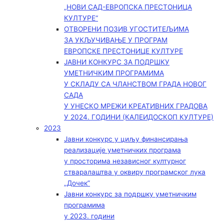
„НОВИ САД-ЕВРОПСКА ПРЕСТОНИЦА
КУЛТУРЕ“
ОТВОРЕНИ ПОЗИВ УГОСТИТЕЉИМА
ЗА УКЉУЧИВАЊЕ У ПРОГРАМ
ЕВРОПСКЕ ПРЕСТОНИЦЕ КУЛТУРЕ
ЈАВНИ КОНКУРС ЗА ПОДРШКУ
УМЕТНИЧКИМ ПРОГРАМИМА
У СКЛАДУ СА ЧЛАНСТВОМ ГРАДА НОВОГ
САДА
У УНЕСКО МРЕЖИ КРЕАТИВНИХ ГРАДОВА
У 2024. ГОДИНИ (КАЛЕИДОСКОП КУЛТУРЕ)
2023
Јавни конкурс у циљу финансирања
реализације уметничких програма
у просторима независног културног
стваралаштва у оквиру програмског лука
„Дочек”
Јавни конкурс за подршку уметничким
програмима
у 2023. години