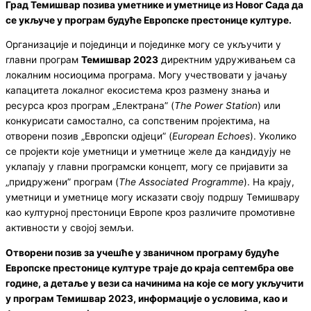
Град Темишвар позива уметнике и уметнице из Новог Сада да
се укључе у програм будуће Европске престонице културе.
Организације и појединци и појединке могу се укључити у
главни програм
Темишвар 2023
директним удруживањем са
локалним носиоцима програма. Могу учествовати у јачању
капацитета локалног екосистема кроз размену знања и
ресурса кроз програм „Електрана” (
The Power Station
) или
конкурисати самостално, са сопственим пројектима, на
отворени позив „Европски одјеци” (
European Echoes
). Уколико
се пројекти које уметници и уметнице желе да кандидују не
уклапају у главни програмски концепт, могу се пријавити за
„придружени” програм (
The Associated Programme
). На крају,
уметници и уметнице могу исказати своју подршу Темишвару
као културној престоници Европе кроз различите промотивне
активности у својој земљи.
Отворени позив за учешће у званичном програму будуће
Европске престонице културе траје до краја септембра ове
године, а детаље у вези са начинима на које се могу укључити
у програм Темишвар 2023, информације о условима, као и