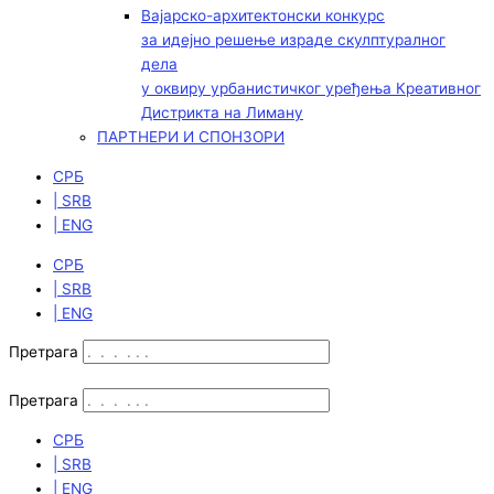
Вајарско-архитектонски конкурс
за идејно решење израде скулптуралног
дела
у оквиру урбанистичког уређења Креативног
Дистрикта на Лиману
ПАРТНЕРИ И СПОНЗОРИ
СРБ
| SRB
| ENG
СРБ
| SRB
| ENG
Претрага
Претрага
СРБ
| SRB
| ENG