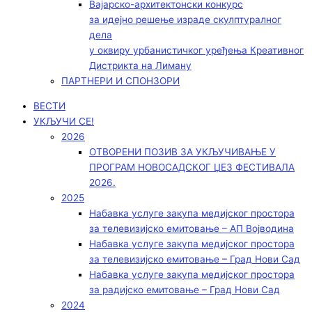
Вајарско-архитектонски конкурс
за идејно решење израде скулптуралног
дела
у оквиру урбанистичког уређења Креативног
Дистрикта на Лиману
ПАРТНЕРИ И СПОНЗОРИ
ВЕСТИ
УКЉУЧИ СЕ!
2026
ОТВОРЕНИ ПОЗИВ ЗА УКЉУЧИВАЊЕ У
ПРОГРАМ НОВОСАДСКОГ ЏЕЗ ФЕСТИВАЛА
2026.
2025
Набавка услуге закупа медијског простора
за телевизијско емитовање – АП Војводинa
Набавка услуге закупа медијског простора
за телевизијско емитовање – Град Нови Сад
Набавка услуге закупа медијског простора
за радијско емитовање – Град Нови Сад
2024