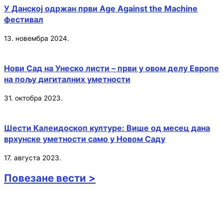
У Данској одржан први Age Against the Machine
фестивал
13. новембра 2024.
Нови Сад на Унеско листи – први у овом делу Европе
на пољу дигиталних уметности
31. октобра 2023.
Шести Калеидоскоп културе: Више од месец дана
врхунске уметности само у Новом Саду
17. августа 2023.
Повезане вести >