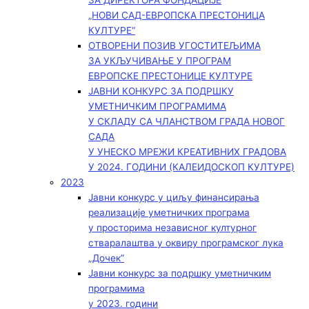
ЗА ДИРЕКТОРА ФОНДАЦИЈЕ
„НОВИ САД-ЕВРОПСКА ПРЕСТОНИЦА
КУЛТУРЕ“
ОТВОРЕНИ ПОЗИВ УГОСТИТЕЉИМА
ЗА УКЉУЧИВАЊЕ У ПРОГРАМ
ЕВРОПСКЕ ПРЕСТОНИЦЕ КУЛТУРЕ
ЈАВНИ КОНКУРС ЗА ПОДРШКУ
УМЕТНИЧКИМ ПРОГРАМИМА
У СКЛАДУ СА ЧЛАНСТВОМ ГРАДА НОВОГ
САДА
У УНЕСКО МРЕЖИ КРЕАТИВНИХ ГРАДОВА
У 2024. ГОДИНИ (КАЛЕИДОСКОП КУЛТУРЕ)
2023
Јавни конкурс у циљу финансирања
реализације уметничких програма
у просторима независног културног
стваралаштва у оквиру програмског лука
„Дочек”
Јавни конкурс за подршку уметничким
програмима
у 2023. години