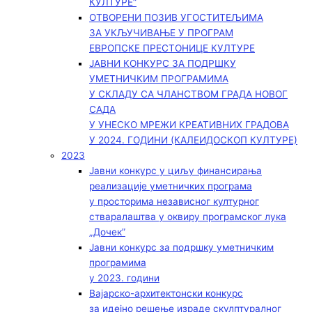
КУЛТУРЕ“
ОТВОРЕНИ ПОЗИВ УГОСТИТЕЉИМА
ЗА УКЉУЧИВАЊЕ У ПРОГРАМ
ЕВРОПСКЕ ПРЕСТОНИЦЕ КУЛТУРЕ
ЈАВНИ КОНКУРС ЗА ПОДРШКУ
УМЕТНИЧКИМ ПРОГРАМИМА
У СКЛАДУ СА ЧЛАНСТВОМ ГРАДА НОВОГ
САДА
У УНЕСКО МРЕЖИ КРЕАТИВНИХ ГРАДОВА
У 2024. ГОДИНИ (КАЛЕИДОСКОП КУЛТУРЕ)
2023
Јавни конкурс у циљу финансирања
реализације уметничких програма
у просторима независног културног
стваралаштва у оквиру програмског лука
„Дочек”
Јавни конкурс за подршку уметничким
програмима
у 2023. години
Вајарско-архитектонски конкурс
за идејно решење израде скулптуралног