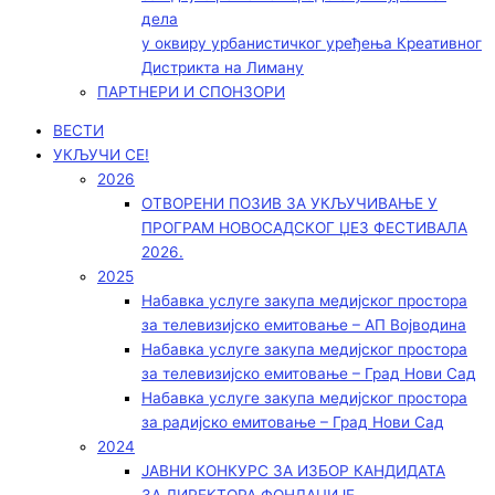
дела
у оквиру урбанистичког уређења Креативног
Дистрикта на Лиману
ПАРТНЕРИ И СПОНЗОРИ
ВЕСТИ
УКЉУЧИ СЕ!
2026
ОТВОРЕНИ ПОЗИВ ЗА УКЉУЧИВАЊЕ У
ПРОГРАМ НОВОСАДСКОГ ЏЕЗ ФЕСТИВАЛА
2026.
2025
Набавка услуге закупа медијског простора
за телевизијско емитовање – АП Војводинa
Набавка услуге закупа медијског простора
за телевизијско емитовање – Град Нови Сад
Набавка услуге закупа медијског простора
за радијско емитовање – Град Нови Сад
2024
ЈАВНИ КОНКУРС ЗА ИЗБОР КАНДИДАТА