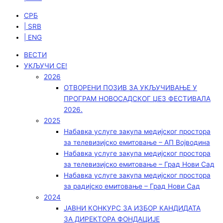
СРБ
| SRB
| ENG
ВЕСТИ
УКЉУЧИ СЕ!
2026
ОТВОРЕНИ ПОЗИВ ЗА УКЉУЧИВАЊЕ У
ПРОГРАМ НОВОСАДСКОГ ЏЕЗ ФЕСТИВАЛА
2026.
2025
Набавка услуге закупа медијског простора
за телевизијско емитовање – АП Војводинa
Набавка услуге закупа медијског простора
за телевизијско емитовање – Град Нови Сад
Набавка услуге закупа медијског простора
за радијско емитовање – Град Нови Сад
2024
ЈАВНИ КОНКУРС ЗА ИЗБОР КАНДИДАТА
ЗА ДИРЕКТОРА ФОНДАЦИЈЕ