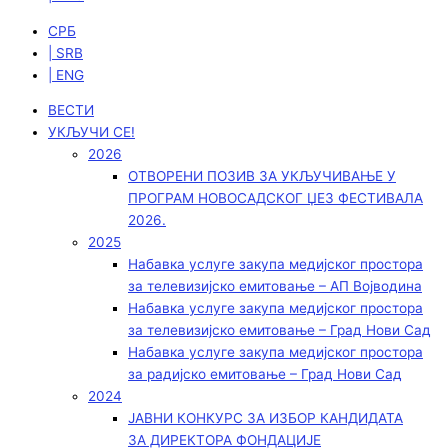
СРБ
| SRB
| ENG
ВЕСТИ
УКЉУЧИ СЕ!
2026
ОТВОРЕНИ ПОЗИВ ЗА УКЉУЧИВАЊЕ У
ПРОГРАМ НОВОСАДСКОГ ЏЕЗ ФЕСТИВАЛА
2026.
2025
Набавка услуге закупа медијског простора
за телевизијско емитовање – АП Војводинa
Набавка услуге закупа медијског простора
за телевизијско емитовање – Град Нови Сад
Набавка услуге закупа медијског простора
за радијско емитовање – Град Нови Сад
2024
ЈАВНИ КОНКУРС ЗА ИЗБОР КАНДИДАТА
ЗА ДИРЕКТОРА ФОНДАЦИЈЕ