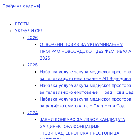
Пређи на садржај
ВЕСТИ
УКЉУЧИ СЕ!
2026
ОТВОРЕНИ ПОЗИВ ЗА УКЉУЧИВАЊЕ У
ПРОГРАМ НОВОСАДСКОГ ЏЕЗ ФЕСТИВАЛА
2026.
2025
Набавка услуге закупа медијског простора
за телевизијско емитовање – АП Војводинa
Набавка услуге закупа медијског простора
за телевизијско емитовање – Град Нови Сад
Набавка услуге закупа медијског простора
за радијско емитовање – Град Нови Сад
2024
ЈАВНИ КОНКУРС ЗА ИЗБОР КАНДИДАТА
ЗА ДИРЕКТОРА ФОНДАЦИЈЕ
„НОВИ САД-ЕВРОПСКА ПРЕСТОНИЦА