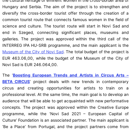
the cultural heritage of eminent women in the cross-border area of
​​Hungary and Serbia. The aim of the project is to strengthen and
diversify the cross-border tourist offer through the creation of a
common tourist route that connects famous women in the field of
science and culture. The tourist route will start in Novi Sad and
end in Szeged, connecting significant places, museums and
galleries. The project was approved within the third call of the
INTERREG IPA HU-SRB programme, and the main applicant is the
Museum of the City of Novi Sad
. The total budget of the project is
EUR 463.06,00, while the budget of the Museum of the City of
Novi Sad is EUR 246.064,00.
The ‘
Boosting European Trends and Artists in Circus Arts –
BETA CIRCUS
’ project deals with new trends in contemporary
circus and creating opportunities for artists to train on a
professional level. At the same time, the main goal is to develop an
audience that will be able to get acquainted with new performative
concepts. The project was approved within the Creative Europe
programme, while the ‘Novi Sad 2021 – European Capital of
Culture’ Foundation is an associated partner. The main applicant is
‘Be a Place’ from Portugal, and the project partners come from