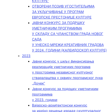
КУЛТУРЕ“
ОТВОРЕНИ ПОЗИВ УГОСТИТЕЉИМА
ЗА УКЉУЧИВАЊЕ У ПРОГРАМ
ЕВРОПСКЕ ПРЕСТОНИЦЕ КУЛТУРЕ
ЈАВНИ КОНКУРС ЗА ПОДРШКУ
УМЕТНИЧКИМ ПРОГРАМИМА
У СКЛАДУ СА ЧЛАНСТВОМ ГРАДА НОВОГ
САДА
У УНЕСКО МРЕЖИ КРЕАТИВНИХ ГРАДОВА
У 2024. ГОДИНИ (КАЛЕИДОСКОП КУЛТУРЕ)
2023
Јавни конкурс у циљу финансирања
реализације уметничких програма
у просторима независног културног
стваралаштва у оквиру програмског лука
„Дочек”
Јавни конкурс за подршку уметничким
програмима
у 2023. години
Вајарско-архитектонски конкурс
за идејно решење израде скулптуралног