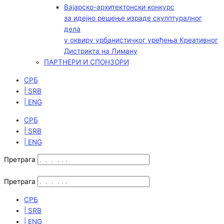
Вајарско-архитектонски конкурс
за идејно решење израде скулптуралног
дела
у оквиру урбанистичког уређења Креативног
Дистрикта на Лиману
ПАРТНЕРИ И СПОНЗОРИ
СРБ
| SRB
| ENG
СРБ
| SRB
| ENG
Претрага
Претрага
СРБ
| SRB
| ENG