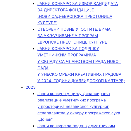
ЈАВНИ КОНКУРС ЗА ИЗБОР КАНДИДАТА
ЗА ДИРЕКТОРА ФОНДАЦИЈЕ
„НОВИ САД-ЕВРОПСКА ПРЕСТОНИЦА
КУЛТУРЕ“
ОТВОРЕНИ ПОЗИВ УГОСТИТЕЉИМА
ЗА УКЉУЧИВАЊЕ У ПРОГРАМ
ЕВРОПСКЕ ПРЕСТОНИЦЕ КУЛТУРЕ
ЈАВНИ КОНКУРС ЗА ПОДРШКУ
УМЕТНИЧКИМ ПРОГРАМИМА
У СКЛАДУ СА ЧЛАНСТВОМ ГРАДА НОВОГ
САДА
У УНЕСКО МРЕЖИ КРЕАТИВНИХ ГРАДОВА
У 2024. ГОДИНИ (КАЛЕИДОСКОП КУЛТУРЕ)
2023
Јавни конкурс у циљу финансирања
реализације уметничких програма
у просторима независног културног
стваралаштва у оквиру програмског лука
„Дочек”
Јавни конкурс за подршку уметничким