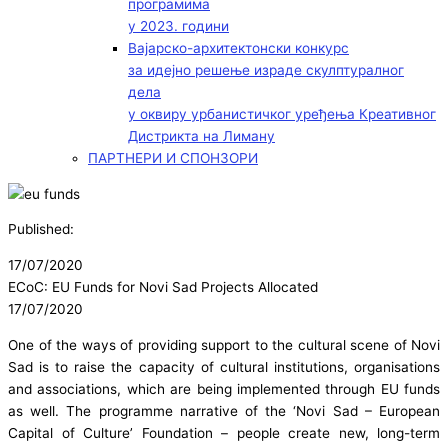
програмима
у 2023. години
Вајарско-архитектонски конкурс
за идејно решење израде скулптуралног
дела
у оквиру урбанистичког уређења Креативног
Дистрикта на Лиману
ПАРТНЕРИ И СПОНЗОРИ
Published:
17/07/2020
ECoC: EU Funds for Novi Sad Projects Allocated
17/07/2020
One of the ways of providing support to the cultural scene of Novi
Sad is to raise the capacity of cultural institutions, organisations
and associations, which are being implemented through EU funds
as well. The programme narrative of the ‘Novi Sad – European
Capital of Culture’ Foundation – people create new, long-term