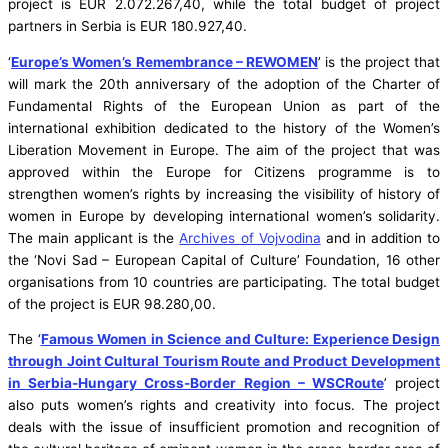
project is EUR 2.072.267,40, while the total budget of project
partners in Serbia is EUR 180.927,40.
‘
Europe’s Women’s Remembrance – REWOMEN
’ is the project that
will mark the 20th anniversary of the adoption of the Charter of
Fundamental Rights of the European Union as part of the
international exhibition dedicated to the history of the Women’s
Liberation Movement in Europe. The aim of the project that was
approved within the Europe for Citizens programme is to
strengthen women’s rights by increasing the visibility of history of
women in Europe by developing international women’s solidarity.
The main applicant is the
Archives of Vojvodina
and in addition to
the ‘Novi Sad – European Capital of Culture’ Foundation, 16 other
organisations from 10 countries are participating. The total budget
of the project is EUR 98.280,00.
The ‘
Famous Women in Science and Culture: Experience Design
through Joint Cultural Tourism Route and Product Development
in Serbia-Hungary Cross-Border Region – WSCRoute
’ project
also puts women’s rights and creativity into focus. The project
deals with the issue of insufficient promotion and recognition of