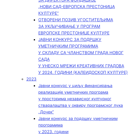
ЗА ДИРЕКТОРА ФОНДАЦИЈЕ
„НОВИ САД-ЕВРОПСКА ПРЕСТОНИЦА
КУЛТУРЕ“
ОТВОРЕНИ ПОЗИВ УГОСТИТЕЉИМА
ЗА УКЉУЧИВАЊЕ У ПРОГРАМ
ЕВРОПСКЕ ПРЕСТОНИЦЕ КУЛТУРЕ
ЈАВНИ КОНКУРС ЗА ПОДРШКУ
УМЕТНИЧКИМ ПРОГРАМИМА
У СКЛАДУ СА ЧЛАНСТВОМ ГРАДА НОВОГ
САДА
У УНЕСКО МРЕЖИ КРЕАТИВНИХ ГРАДОВА
У 2024. ГОДИНИ (КАЛЕИДОСКОП КУЛТУРЕ)
2023
Јавни конкурс у циљу финансирања
реализације уметничких програма
у просторима независног културног
стваралаштва у оквиру програмског лука
„Дочек”
Јавни конкурс за подршку уметничким
програмима
у 2023. години