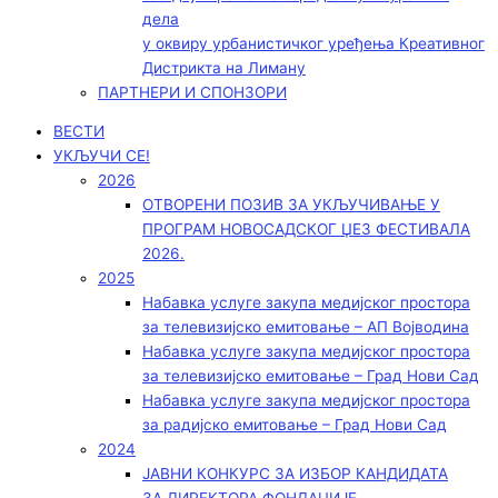
дела
у оквиру урбанистичког уређења Креативног
Дистрикта на Лиману
ПАРТНЕРИ И СПОНЗОРИ
ВЕСТИ
УКЉУЧИ СЕ!
2026
ОТВОРЕНИ ПОЗИВ ЗА УКЉУЧИВАЊЕ У
ПРОГРАМ НОВОСАДСКОГ ЏЕЗ ФЕСТИВАЛА
2026.
2025
Набавка услуге закупа медијског простора
за телевизијско емитовање – АП Војводинa
Набавка услуге закупа медијског простора
за телевизијско емитовање – Град Нови Сад
Набавка услуге закупа медијског простора
за радијско емитовање – Град Нови Сад
2024
ЈАВНИ КОНКУРС ЗА ИЗБОР КАНДИДАТА