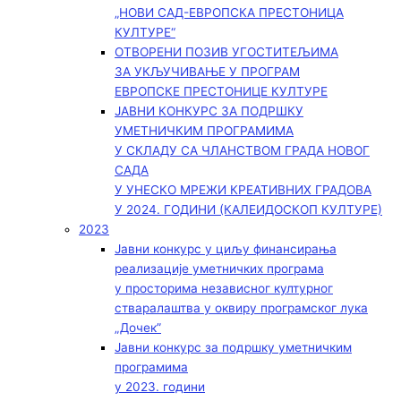
„НОВИ САД-ЕВРОПСКА ПРЕСТОНИЦА
КУЛТУРЕ“
ОТВОРЕНИ ПОЗИВ УГОСТИТЕЉИМА
ЗА УКЉУЧИВАЊЕ У ПРОГРАМ
ЕВРОПСКЕ ПРЕСТОНИЦЕ КУЛТУРЕ
ЈАВНИ КОНКУРС ЗА ПОДРШКУ
УМЕТНИЧКИМ ПРОГРАМИМА
У СКЛАДУ СА ЧЛАНСТВОМ ГРАДА НОВОГ
САДА
У УНЕСКО МРЕЖИ КРЕАТИВНИХ ГРАДОВА
У 2024. ГОДИНИ (КАЛЕИДОСКОП КУЛТУРЕ)
2023
Јавни конкурс у циљу финансирања
реализације уметничких програма
у просторима независног културног
стваралаштва у оквиру програмског лука
„Дочек”
Јавни конкурс за подршку уметничким
програмима
у 2023. години