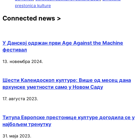
prestonica kulture
Connected news >
У Данској одржан први Age Against the Machine
фестивал
13. новембра 2024.
Шести Калеидоскоп културе: Више од месец дана
врхунске уметности само у Новом Саду
17. августа 2023.
Титула Европске престонице културе догодила се у
најбољем тренутку
31. маја 2023.