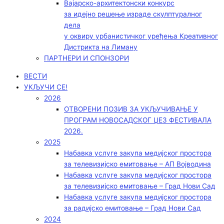
Вајарско-архитектонски конкурс
за идејно решење израде скулптуралног
дела
у оквиру урбанистичког уређења Креативног
Дистрикта на Лиману
ПАРТНЕРИ И СПОНЗОРИ
ВЕСТИ
УКЉУЧИ СЕ!
2026
ОТВОРЕНИ ПОЗИВ ЗА УКЉУЧИВАЊЕ У
ПРОГРАМ НОВОСАДСКОГ ЏЕЗ ФЕСТИВАЛА
2026.
2025
Набавка услуге закупа медијског простора
за телевизијско емитовање – АП Војводинa
Набавка услуге закупа медијског простора
за телевизијско емитовање – Град Нови Сад
Набавка услуге закупа медијског простора
за радијско емитовање – Град Нови Сад
2024