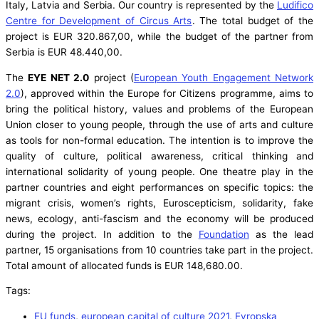
Italy, Latvia and Serbia. Our country is represented by the
Ludifico
Centre for Development of Circus Arts
. The total budget of the
project is EUR 320.867,00, while the budget of the partner from
Serbia is EUR 48.440,00.
The
EYE NET 2.0
project (
European Youth Engagement Network
2.0
), approved within the Europe for Citizens programme, aims to
bring the political history, values ​​and problems of the European
Union closer to young people, through the use of arts and culture
as tools for non-formal education. The intention is to improve the
quality of culture, political awareness, critical thinking and
international solidarity of young people. One theatre play in the
partner countries and eight performances on specific topics: the
migrant crisis, women’s rights, Euroscepticism, solidarity, fake
news, ecology, anti-fascism and the economy will be produced
during the project. In addition to the
Foundation
as the lead
partner, 15 organisations from 10 countries take part in the project.
Total amount of allocated funds is EUR 148,680.00.
Tags:
EU funds
,
european capital of culture 2021
,
Evropska