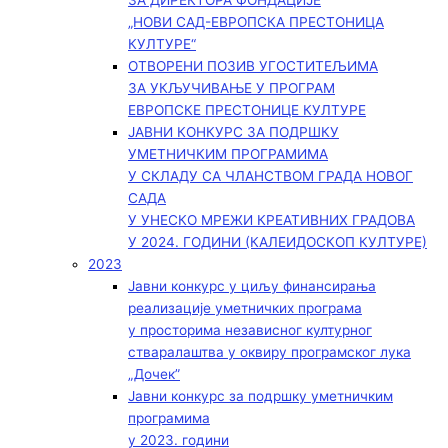
ЗА ДИРЕКТОРА ФОНДАЦИЈЕ
„НОВИ САД-ЕВРОПСКА ПРЕСТОНИЦА
КУЛТУРЕ“
ОТВОРЕНИ ПОЗИВ УГОСТИТЕЉИМА
ЗА УКЉУЧИВАЊЕ У ПРОГРАМ
ЕВРОПСКЕ ПРЕСТОНИЦЕ КУЛТУРЕ
ЈАВНИ КОНКУРС ЗА ПОДРШКУ
УМЕТНИЧКИМ ПРОГРАМИМА
У СКЛАДУ СА ЧЛАНСТВОМ ГРАДА НОВОГ
САДА
У УНЕСКО МРЕЖИ КРЕАТИВНИХ ГРАДОВА
У 2024. ГОДИНИ (КАЛЕИДОСКОП КУЛТУРЕ)
2023
Јавни конкурс у циљу финансирања
реализације уметничких програма
у просторима независног културног
стваралаштва у оквиру програмског лука
„Дочек”
Јавни конкурс за подршку уметничким
програмима
у 2023. години