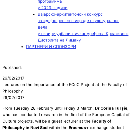
програмима
у 2023. години
Вајарско-архитектонски конкурс
за идејно решење израде скулптуралног
дела
у оквиру урбанистичког уређења Креативног
Дистрикта на Лиману
ПАРТНЕРИ И СПОНЗОРИ
Published:
26/02/2017
Lectures on the Importance of the ECoC Project at the Faculty of
Philosophy
26/02/2017
From Tuesday 28 February until Friday 3 March,
Dr Corina Turșie
,
who has conducted research in the field of the European Capital of
Culture projects, will be a guest lecturer at the
Faculty of
Philosophy in Novi Sad
within the
Erasmus+
exchange student