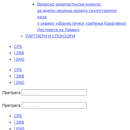
Вајарско-архитектонски конкурс
за идејно решење израде скулптуралног
дела
у оквиру урбанистичког уређења Креативног
Дистрикта на Лиману
ПАРТНЕРИ И СПОНЗОРИ
СРБ
| SRB
| ENG
СРБ
| SRB
| ENG
Претрага
Претрага
СРБ
| SRB
| ENG