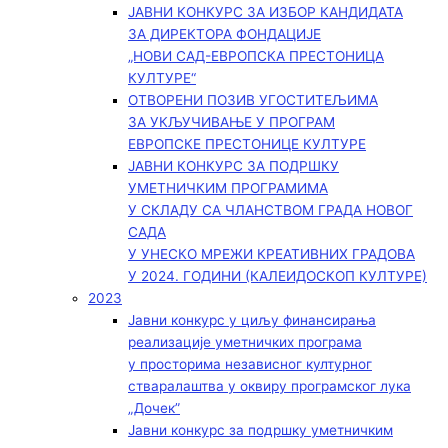
ЈАВНИ КОНКУРС ЗА ИЗБОР КАНДИДАТА
ЗА ДИРЕКТОРА ФОНДАЦИЈЕ
„НОВИ САД-ЕВРОПСКА ПРЕСТОНИЦА
КУЛТУРЕ“
ОТВОРЕНИ ПОЗИВ УГОСТИТЕЉИМА
ЗА УКЉУЧИВАЊЕ У ПРОГРАМ
ЕВРОПСКЕ ПРЕСТОНИЦЕ КУЛТУРЕ
ЈАВНИ КОНКУРС ЗА ПОДРШКУ
УМЕТНИЧКИМ ПРОГРАМИМА
У СКЛАДУ СА ЧЛАНСТВОМ ГРАДА НОВОГ
САДА
У УНЕСКО МРЕЖИ КРЕАТИВНИХ ГРАДОВА
У 2024. ГОДИНИ (КАЛЕИДОСКОП КУЛТУРЕ)
2023
Јавни конкурс у циљу финансирања
реализације уметничких програма
у просторима независног културног
стваралаштва у оквиру програмског лука
„Дочек”
Јавни конкурс за подршку уметничким