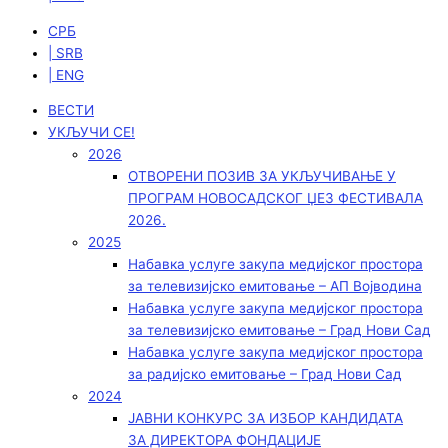
СРБ
| SRB
| ENG
ВЕСТИ
УКЉУЧИ СЕ!
2026
ОТВОРЕНИ ПОЗИВ ЗА УКЉУЧИВАЊЕ У
ПРОГРАМ НОВОСАДСКОГ ЏЕЗ ФЕСТИВАЛА
2026.
2025
Набавка услуге закупа медијског простора
за телевизијско емитовање – АП Војводинa
Набавка услуге закупа медијског простора
за телевизијско емитовање – Град Нови Сад
Набавка услуге закупа медијског простора
за радијско емитовање – Град Нови Сад
2024
ЈАВНИ КОНКУРС ЗА ИЗБОР КАНДИДАТА
ЗА ДИРЕКТОРА ФОНДАЦИЈЕ