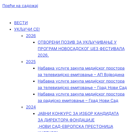
Пређи на садржај
ВЕСТИ
УКЉУЧИ СЕ!
2026
ОТВОРЕНИ ПОЗИВ ЗА УКЉУЧИВАЊЕ У
ПРОГРАМ НОВОСАДСКОГ ЏЕЗ ФЕСТИВАЛА
2026.
2025
Набавка услуге закупа медијског простора
за телевизијско емитовање – АП Војводинa
Набавка услуге закупа медијског простора
за телевизијско емитовање – Град Нови Сад
Набавка услуге закупа медијског простора
за радијско емитовање – Град Нови Сад
2024
ЈАВНИ КОНКУРС ЗА ИЗБОР КАНДИДАТА
ЗА ДИРЕКТОРА ФОНДАЦИЈЕ
„НОВИ САД-ЕВРОПСКА ПРЕСТОНИЦА