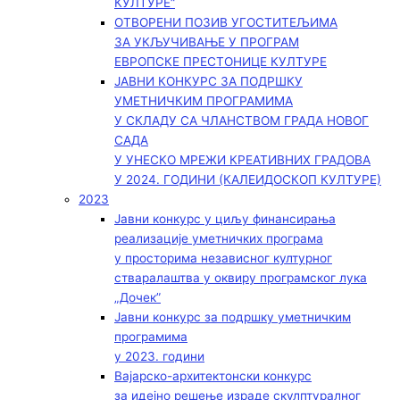
КУЛТУРЕ“
ОТВОРЕНИ ПОЗИВ УГОСТИТЕЉИМА
ЗА УКЉУЧИВАЊЕ У ПРОГРАМ
ЕВРОПСКЕ ПРЕСТОНИЦЕ КУЛТУРЕ
ЈАВНИ КОНКУРС ЗА ПОДРШКУ
УМЕТНИЧКИМ ПРОГРАМИМА
У СКЛАДУ СА ЧЛАНСТВОМ ГРАДА НОВОГ
САДА
У УНЕСКО МРЕЖИ КРЕАТИВНИХ ГРАДОВА
У 2024. ГОДИНИ (КАЛЕИДОСКОП КУЛТУРЕ)
2023
Јавни конкурс у циљу финансирања
реализације уметничких програма
у просторима независног културног
стваралаштва у оквиру програмског лука
„Дочек”
Јавни конкурс за подршку уметничким
програмима
у 2023. години
Вајарско-архитектонски конкурс
за идејно решење израде скулптуралног