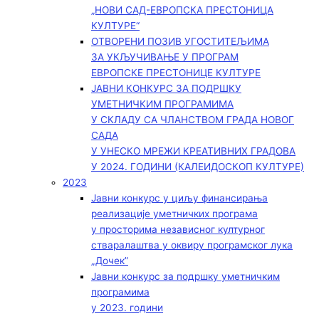
„НОВИ САД-ЕВРОПСКА ПРЕСТОНИЦА
КУЛТУРЕ“
ОТВОРЕНИ ПОЗИВ УГОСТИТЕЉИМА
ЗА УКЉУЧИВАЊЕ У ПРОГРАМ
ЕВРОПСКЕ ПРЕСТОНИЦЕ КУЛТУРЕ
ЈАВНИ КОНКУРС ЗА ПОДРШКУ
УМЕТНИЧКИМ ПРОГРАМИМА
У СКЛАДУ СА ЧЛАНСТВОМ ГРАДА НОВОГ
САДА
У УНЕСКО МРЕЖИ КРЕАТИВНИХ ГРАДОВА
У 2024. ГОДИНИ (КАЛЕИДОСКОП КУЛТУРЕ)
2023
Јавни конкурс у циљу финансирања
реализације уметничких програма
у просторима независног културног
стваралаштва у оквиру програмског лука
„Дочек”
Јавни конкурс за подршку уметничким
програмима
у 2023. години