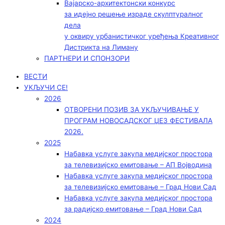
Вајарско-архитектонски конкурс
за идејно решење израде скулптуралног
дела
у оквиру урбанистичког уређења Креативног
Дистрикта на Лиману
ПАРТНЕРИ И СПОНЗОРИ
ВЕСТИ
УКЉУЧИ СЕ!
2026
ОТВОРЕНИ ПОЗИВ ЗА УКЉУЧИВАЊЕ У
ПРОГРАМ НОВОСАДСКОГ ЏЕЗ ФЕСТИВАЛА
2026.
2025
Набавка услуге закупа медијског простора
за телевизијско емитовање – АП Војводинa
Набавка услуге закупа медијског простора
за телевизијско емитовање – Град Нови Сад
Набавка услуге закупа медијског простора
за радијско емитовање – Град Нови Сад
2024