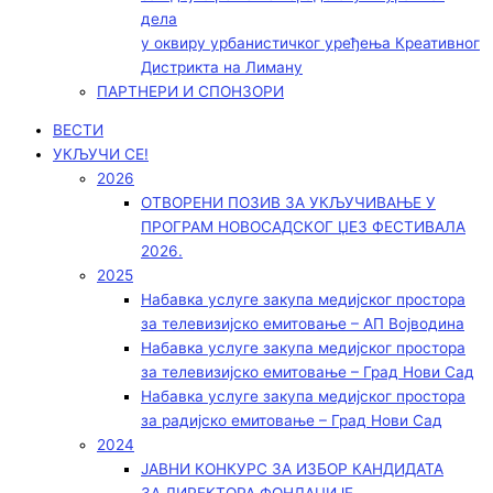
дела
у оквиру урбанистичког уређења Креативног
Дистрикта на Лиману
ПАРТНЕРИ И СПОНЗОРИ
ВЕСТИ
УКЉУЧИ СЕ!
2026
ОТВОРЕНИ ПОЗИВ ЗА УКЉУЧИВАЊЕ У
ПРОГРАМ НОВОСАДСКОГ ЏЕЗ ФЕСТИВАЛА
2026.
2025
Набавка услуге закупа медијског простора
за телевизијско емитовање – АП Војводинa
Набавка услуге закупа медијског простора
за телевизијско емитовање – Град Нови Сад
Набавка услуге закупа медијског простора
за радијско емитовање – Град Нови Сад
2024
ЈАВНИ КОНКУРС ЗА ИЗБОР КАНДИДАТА