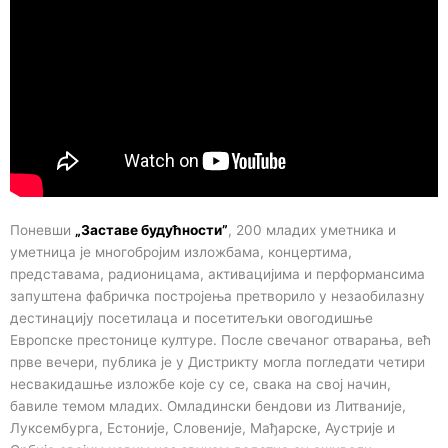
Поневши
„Заставе будућности”
, 200 младих уметника и
уметница је многобројим изложбама, концертима,
представама, радионицама, активацијима и перформансима
запуштена фабричка постројења претворило у незаобилазну
дестинацију посетилаца и посетитељки овогодишње
Европске престонице културе. После свечаног отварања, већ
прве вечери, публика је у Дистрикту могла погледати четири
несвакидашње изложбе које су се, свака на свој начин,
бавиле темом младих. Омладински бендови из Литваније,
Луксембурга, Естоније, Словеније, Мађарске, Аустрије и