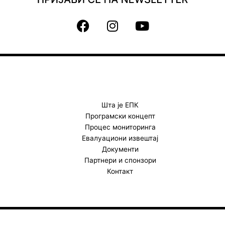
F
I
Y
a
n
o
c
s
u
e
t
t
b
a
u
o
g
b
o
r
e
k
a
Шта је ЕПК
Програмски концепт
m
Процес мониторинга
Евалуациони извештај
Документи
Партнери и спонзори
Контакт