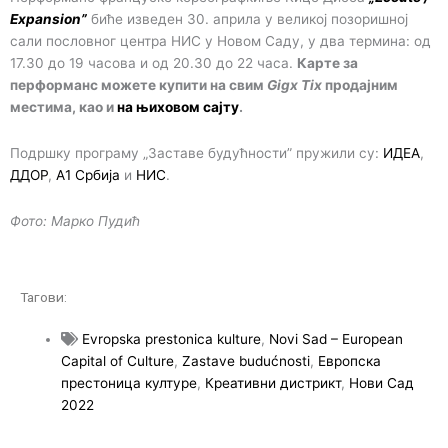
Expansion”
биће изведен 30. априла у великој позоришној
сали пословног центра НИС у Новом Саду, у два термина: од
17.30 до 19 часова и од 20.30 до 22 часа.
Карте за
перформанс можете купити на свим
Gigx Tix
продајним
местима, као и
на њиховом сајту
.
Подршку програму „Заставе будућности” пружили су:
ИДЕА
,
ДДОР
,
А1 Србија
и
НИС
.
Фото: Марко Пудић
Тагови:
Evropska prestonica kulture
,
Novi Sad – European
Capital of Culture
,
Zastave budućnosti
,
Европска
престоница културе
,
Креативни дистрикт
,
Нови Сад
2022