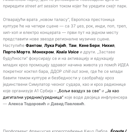
приредити
street art session
током којег ће уредити скејт парк.
Отварајући врата „новом таласу”, Европска престоница
културе ће на четири сцене — са 37 џез, рок, инди, поп, треп,
хип-хоп и електро концерата — први пут на једном месту
представити нове звезде регионалне музичке сцене.
Наступиће
Фантом
,
Лука Рајић
,
Там
,
Кене Бери
,
Нихил
,
Порто Морто
,
Монохром
,
Koala Voice
и други. „Заставе
будућности” фокусирају се и на активацију и едукацију
младих кроз промоцију здравог начина живота уз помоћ ИДЕА
покретног коктел бара, ДДОР
chill out
зоне, где ће се млади
бавити темом културе и безбедности у саобраћају кроз
јединствени Симулатор чеоног судара, као и кроз радионице
које организује А1 Србија –
„Бољи ваздух за све”
и
„Ја као
дигитални уредник/уредница”
које воде двојица инфлуенсера
—
Алекса Тодоровић
и
Давид Павловић
.
Перформанс француске кореографкиње Кицо Дибоа
„Écoute /