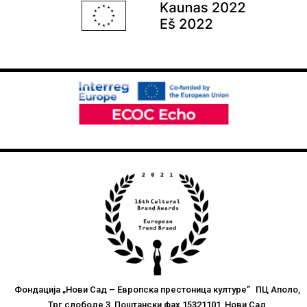
Фондација „Нови Сад – Европска престоница културе” ПЦ Аполо,
Трг слободе 3, Поштански фах 15321101, Нови Сад