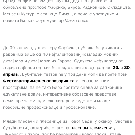
Србије својим новим џез звуком додатно су оживели
обновљене просторе Фабрике, Бироа, Радионице, Складишта,
Мензе и Културне станице Лиман, а вече је употпунио и
познати Балкан соул музичар
Marko Louis
.
До 30. априла, у простору Фарбике, публика ће уживати у
радовима више од 40 најталентованијих младих модних
дизајнера и дизајнерки из Европе. Одлуком међународног
жирија најбољи од њих ће представити своје радове
29.
и
30.
априла
. Љубитељи театра ће у три дана моћи да прате први
Фестивал примењеног позоришта
у непозоришним
просторима, па ће тако Биро постати сцена за радионице
едукативне драме, интерактивне образовне представе,
семинаре за омладинске лидере и лидерке и младе
позоришне професионалце и професионалке.
Млади плесачи и плесачице из Новог Сада, у оквиру „Застава
будућности”, одмериће снаге на
плесном такмичењу
у
Лиманском парку, док ће реномирани новосадски цртачи