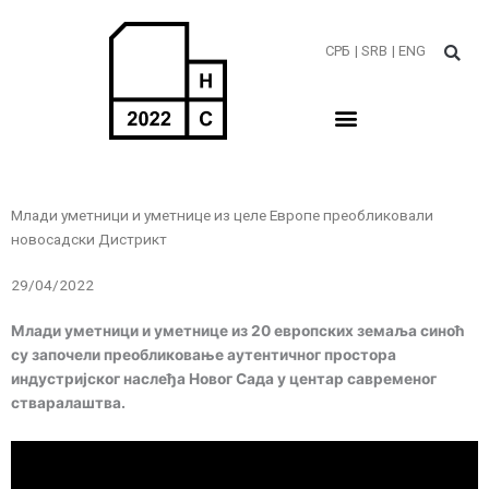
Пређи
на
СРБ
| SRB
| ENG
садржај
Млади уметници и уметнице из целе Европе преобликовали
новосадски Дистрикт
29/04/2022
Млади уметници и уметнице из 20 европских земаља синоћ
су започели преобликовање аутентичног простора
индустријског наслеђа Новог Сада у центар савременог
стваралаштва.