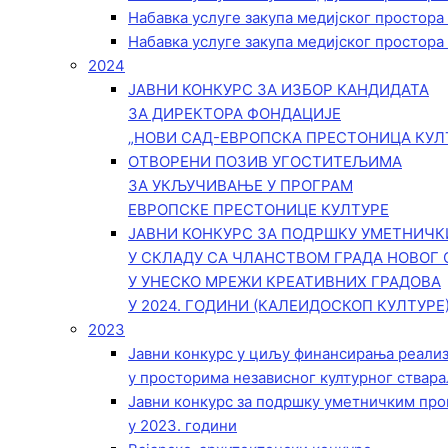
Набавка услуге закупа медијског простора
Набавка услуге закупа медијског простора
2024
ЈАВНИ КОНКУРС ЗА ИЗБОР КАНДИДАТА
ЗА ДИРЕКТОРА ФОНДАЦИЈЕ
„НОВИ САД-ЕВРОПСКА ПРЕСТОНИЦА КУЛ
ОТВОРЕНИ ПОЗИВ УГОСТИТЕЉИМА
ЗА УКЉУЧИВАЊЕ У ПРОГРАМ
ЕВРОПСКЕ ПРЕСТОНИЦЕ КУЛТУРЕ
ЈАВНИ КОНКУРС ЗА ПОДРШКУ УМЕТНИЧ
У СКЛАДУ СА ЧЛАНСТВОМ ГРАДА НОВОГ 
У УНЕСКО МРЕЖИ КРЕАТИВНИХ ГРАДОВА
У 2024. ГОДИНИ (КАЛЕИДОСКОП КУЛТУРЕ
2023
Јавни конкурс у циљу финансирања реали
у просторима независног културног ствара
Јавни конкурс за подршку уметничким пр
у 2023. години