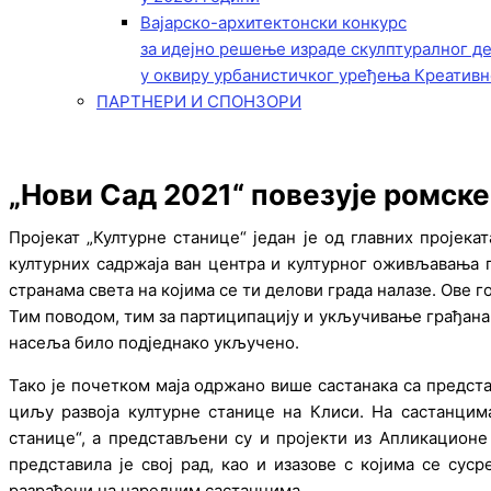
Вајарско-архитектонски конкурс
за идејно решење израде скулптуралног д
у оквиру урбанистичког уређења Креативн
ПАРТНЕРИ И СПОНЗОРИ
„Нови Сад 2021“ повезује ромске 
Пројекат „Културне станице“ један је од главних пројек
културних садржаја ван центра и културног оживљавања 
странама света на којима се ти делови града налазе. Ове 
Тим поводом, тим за партиципацију и укључивање грађана 
насеља било подједнако укључено.
Тако је почетком маја одржано више састанака са предста
циљу развоја културне станице на Клиси. На састанцим
станице“, а представљени су и пројекти из Апликационе
представила је свој рад, као и изазове с којима се су
разрађени на наредним састанцима.