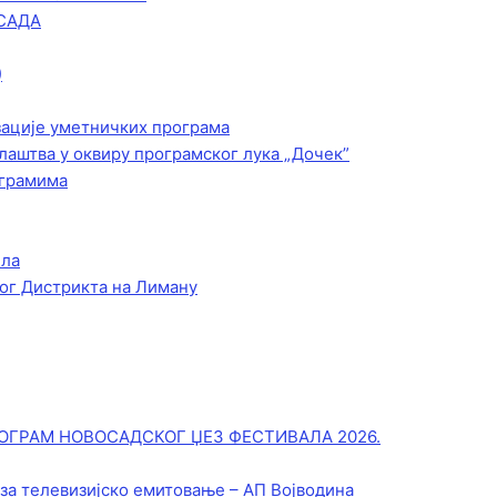
САДА
)
зације уметничких програма
лаштва у оквиру програмског лука „Дочек”
ограмима
ела
ог Дистрикта на Лиману
ОГРАМ НОВОСАДСКОГ ЏЕЗ ФЕСТИВАЛА 2026.
 за телевизијско емитовање – АП Војводинa