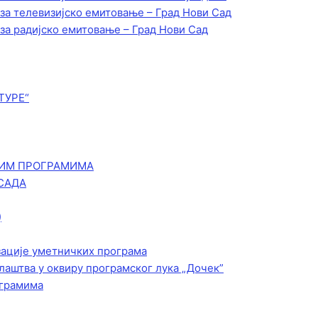
 за телевизијско емитовање – Град Нови Сад
 за радијско емитовање – Град Нови Сад
ТУРЕ“
КИМ ПРОГРАМИМА
САДА
)
зације уметничких програма
лаштва у оквиру програмског лука „Дочек”
ограмима