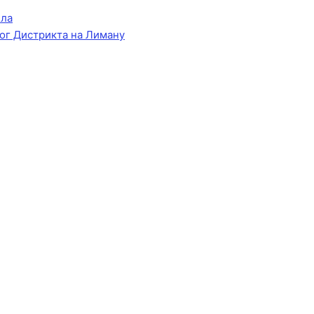
ела
ог Дистрикта на Лиману