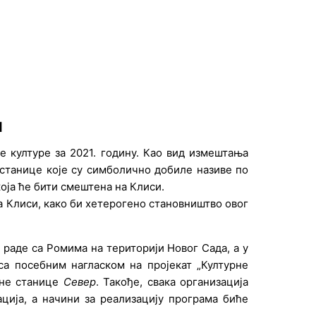
и
е културе за 2021. годину. Као вид измештања
станице које су симболично добиле називе по
оја ће бити смештена на Клиси.
а Клиси, како би хетерогено становништво овог
 раде са Ромима на територији Новог Сада, а у
са посебним нагласком на пројекат „Културне
рне станице
Север
. Такође, свака организација
ација, а начини за реализацију програма биће