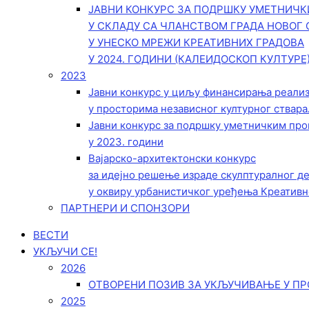
ЈАВНИ КОНКУРС ЗА ПОДРШКУ УМЕТНИЧ
У СКЛАДУ СА ЧЛАНСТВОМ ГРАДА НОВОГ 
У УНЕСКО МРЕЖИ КРЕАТИВНИХ ГРАДОВА
У 2024. ГОДИНИ (КАЛЕИДОСКОП КУЛТУРЕ
2023
Јавни конкурс у циљу финансирања реали
у просторима независног културног ствара
Јавни конкурс за подршку уметничким пр
у 2023. години
Вајарско-архитектонски конкурс
за идејно решење израде скулптуралног д
у оквиру урбанистичког уређења Креативн
ПАРТНЕРИ И СПОНЗОРИ
ВЕСТИ
УКЉУЧИ СЕ!
2026
ОТВОРЕНИ ПОЗИВ ЗА УКЉУЧИВАЊЕ У ПР
2025