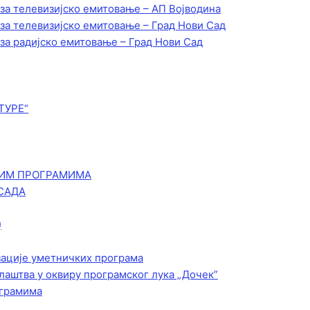
 за телевизијско емитовање – АП Војводинa
 за телевизијско емитовање – Град Нови Сад
 за радијско емитовање – Град Нови Сад
ТУРЕ“
КИМ ПРОГРАМИМА
САДА
)
зације уметничких програма
лаштва у оквиру програмског лука „Дочек”
ограмима