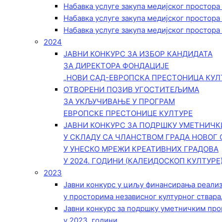
Набавка услуге закупа медијског простора
Набавка услуге закупа медијског простора
Набавка услуге закупа медијског простора
2024
ЈАВНИ КОНКУРС ЗА ИЗБОР КАНДИДАТА
ЗА ДИРЕКТОРА ФОНДАЦИЈЕ
„НОВИ САД-ЕВРОПСКА ПРЕСТОНИЦА КУЛ
ОТВОРЕНИ ПОЗИВ УГОСТИТЕЉИМА
ЗА УКЉУЧИВАЊЕ У ПРОГРАМ
ЕВРОПСКЕ ПРЕСТОНИЦЕ КУЛТУРЕ
ЈАВНИ КОНКУРС ЗА ПОДРШКУ УМЕТНИЧ
У СКЛАДУ СА ЧЛАНСТВОМ ГРАДА НОВОГ 
У УНЕСКО МРЕЖИ КРЕАТИВНИХ ГРАДОВА
У 2024. ГОДИНИ (КАЛЕИДОСКОП КУЛТУРЕ
2023
Јавни конкурс у циљу финансирања реали
у просторима независног културног ствара
Јавни конкурс за подршку уметничким пр
у 2023. години