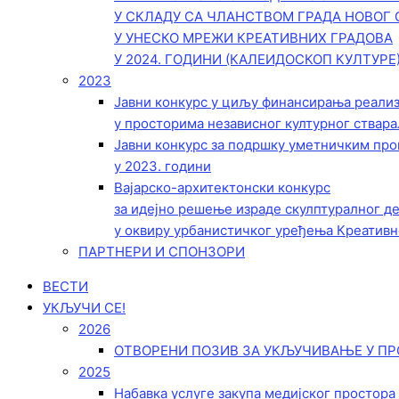
У СКЛАДУ СА ЧЛАНСТВОМ ГРАДА НОВОГ 
У УНЕСКО МРЕЖИ КРЕАТИВНИХ ГРАДОВА
У 2024. ГОДИНИ (КАЛЕИДОСКОП КУЛТУРЕ
2023
Јавни конкурс у циљу финансирања реали
у просторима независног културног ствара
Јавни конкурс за подршку уметничким пр
у 2023. години
Вајарско-архитектонски конкурс
за идејно решење израде скулптуралног д
у оквиру урбанистичког уређења Креативн
ПАРТНЕРИ И СПОНЗОРИ
ВЕСТИ
УКЉУЧИ СЕ!
2026
ОТВОРЕНИ ПОЗИВ ЗА УКЉУЧИВАЊЕ У ПР
2025
Набавка услуге закупа медијског простора