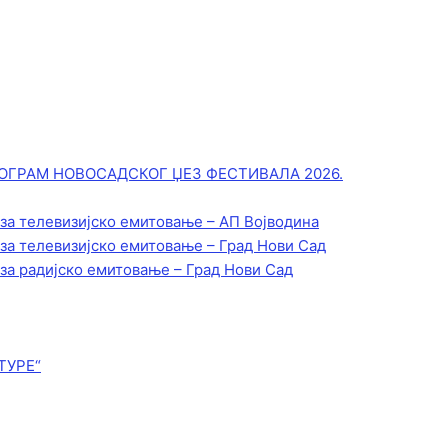
ОГРАМ НОВОСАДСКОГ ЏЕЗ ФЕСТИВАЛА 2026.
 за телевизијско емитовање – АП Војводинa
 за телевизијско емитовање – Град Нови Сад
 за радијско емитовање – Град Нови Сад
ТУРЕ“