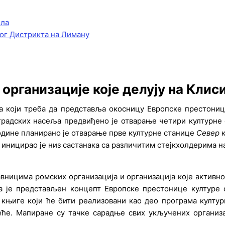
ела
ог Дистрикта на Лиману
организације које делују на Клис
ата који треба да представља окосницу Европске престониц
градских насеља предвиђено је отварање четири културне 
године планирано је отварање прве културне станице
Север
к
иницирао је низ састанака са различитим стејкхолдерима н
вницима ромских организација и организација које активно
а је представљен концепт Европске престонице културе 
 књиге који ће бити реализовани као део програма култу
среће. Мапиране су тачке сарадње свих укључених организ