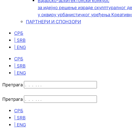
Вајарско-архитектонски конкурс
за идејно решење израде скулптуралног д
у оквиру урбанистичког уређења Креативн
ПАРТНЕРИ И СПОНЗОРИ
СРБ
| SRB
| ENG
СРБ
| SRB
| ENG
Претрага
Претрага
СРБ
| SRB
| ENG