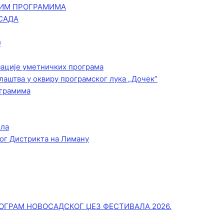
КИМ ПРОГРАМИМА
САДА
)
зације уметничких програма
лаштва у оквиру програмског лука „Дочек”
ограмима
ела
ог Дистрикта на Лиману
ОГРАМ НОВОСАДСКОГ ЏЕЗ ФЕСТИВАЛА 2026.