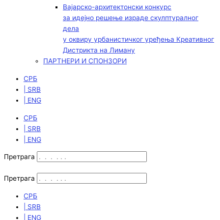
Вајарско-архитектонски конкурс
за идејно решење израде скулптуралног
дела
у оквиру урбанистичког уређења Креативног
Дистрикта на Лиману
ПАРТНЕРИ И СПОНЗОРИ
СРБ
| SRB
| ENG
СРБ
| SRB
| ENG
Претрага
Претрага
СРБ
| SRB
| ENG