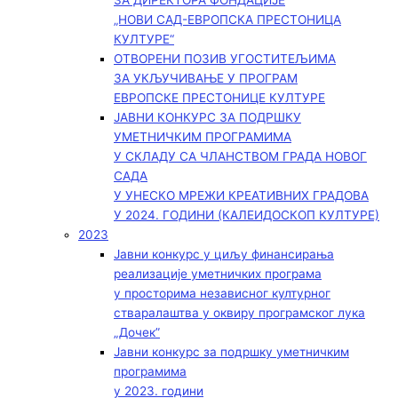
ЗА ДИРЕКТОРА ФОНДАЦИЈЕ
„НОВИ САД-ЕВРОПСКА ПРЕСТОНИЦА
КУЛТУРЕ“
ОТВОРЕНИ ПОЗИВ УГОСТИТЕЉИМА
ЗА УКЉУЧИВАЊЕ У ПРОГРАМ
ЕВРОПСКЕ ПРЕСТОНИЦЕ КУЛТУРЕ
ЈАВНИ КОНКУРС ЗА ПОДРШКУ
УМЕТНИЧКИМ ПРОГРАМИМА
У СКЛАДУ СА ЧЛАНСТВОМ ГРАДА НОВОГ
САДА
У УНЕСКО МРЕЖИ КРЕАТИВНИХ ГРАДОВА
У 2024. ГОДИНИ (КАЛЕИДОСКОП КУЛТУРЕ)
2023
Јавни конкурс у циљу финансирања
реализације уметничких програма
у просторима независног културног
стваралаштва у оквиру програмског лука
„Дочек”
Јавни конкурс за подршку уметничким
програмима
у 2023. години