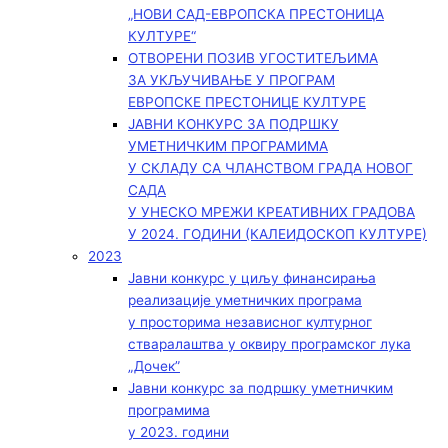
„НОВИ САД-ЕВРОПСКА ПРЕСТОНИЦА
КУЛТУРЕ“
ОТВОРЕНИ ПОЗИВ УГОСТИТЕЉИМА
ЗА УКЉУЧИВАЊЕ У ПРОГРАМ
ЕВРОПСКЕ ПРЕСТОНИЦЕ КУЛТУРЕ
ЈАВНИ КОНКУРС ЗА ПОДРШКУ
УМЕТНИЧКИМ ПРОГРАМИМА
У СКЛАДУ СА ЧЛАНСТВОМ ГРАДА НОВОГ
САДА
У УНЕСКО МРЕЖИ КРЕАТИВНИХ ГРАДОВА
У 2024. ГОДИНИ (КАЛЕИДОСКОП КУЛТУРЕ)
2023
Јавни конкурс у циљу финансирања
реализације уметничких програма
у просторима независног културног
стваралаштва у оквиру програмског лука
„Дочек”
Јавни конкурс за подршку уметничким
програмима
у 2023. години