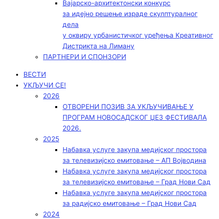
Вајарско-архитектонски конкурс
за идејно решење израде скулптуралног
дела
у оквиру урбанистичког уређења Креативног
Дистрикта на Лиману
ПАРТНЕРИ И СПОНЗОРИ
ВЕСТИ
УКЉУЧИ СЕ!
2026
ОТВОРЕНИ ПОЗИВ ЗА УКЉУЧИВАЊЕ У
ПРОГРАМ НОВОСАДСКОГ ЏЕЗ ФЕСТИВАЛА
2026.
2025
Набавка услуге закупа медијског простора
за телевизијско емитовање – АП Војводинa
Набавка услуге закупа медијског простора
за телевизијско емитовање – Град Нови Сад
Набавка услуге закупа медијског простора
за радијско емитовање – Град Нови Сад
2024