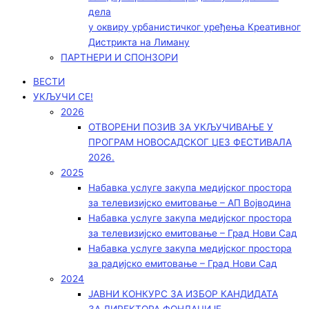
дела
у оквиру урбанистичког уређења Креативног
Дистрикта на Лиману
ПАРТНЕРИ И СПОНЗОРИ
ВЕСТИ
УКЉУЧИ СЕ!
2026
ОТВОРЕНИ ПОЗИВ ЗА УКЉУЧИВАЊЕ У
ПРОГРАМ НОВОСАДСКОГ ЏЕЗ ФЕСТИВАЛА
2026.
2025
Набавка услуге закупа медијског простора
за телевизијско емитовање – АП Војводинa
Набавка услуге закупа медијског простора
за телевизијско емитовање – Град Нови Сад
Набавка услуге закупа медијског простора
за радијско емитовање – Град Нови Сад
2024
ЈАВНИ КОНКУРС ЗА ИЗБОР КАНДИДАТА