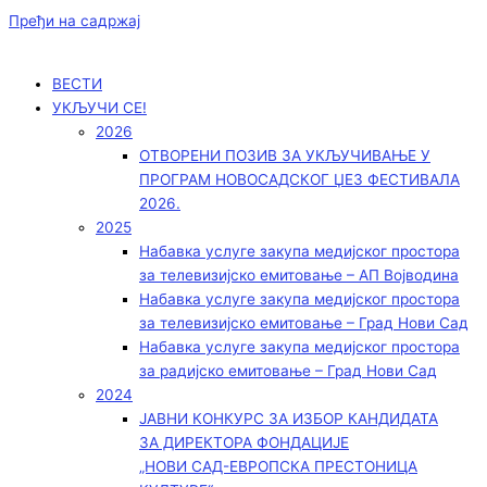
Пређи на садржај
ВЕСТИ
УКЉУЧИ СЕ!
2026
ОТВОРЕНИ ПОЗИВ ЗА УКЉУЧИВАЊЕ У
ПРОГРАМ НОВОСАДСКОГ ЏЕЗ ФЕСТИВАЛА
2026.
2025
Набавка услуге закупа медијског простора
за телевизијско емитовање – АП Војводинa
Набавка услуге закупа медијског простора
за телевизијско емитовање – Град Нови Сад
Набавка услуге закупа медијског простора
за радијско емитовање – Град Нови Сад
2024
ЈАВНИ КОНКУРС ЗА ИЗБОР КАНДИДАТА
ЗА ДИРЕКТОРА ФОНДАЦИЈЕ
„НОВИ САД-ЕВРОПСКА ПРЕСТОНИЦА