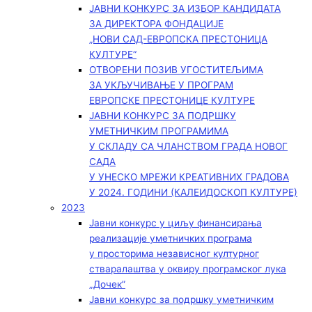
ЈАВНИ КОНКУРС ЗА ИЗБОР КАНДИДАТА
ЗА ДИРЕКТОРА ФОНДАЦИЈЕ
„НОВИ САД-ЕВРОПСКА ПРЕСТОНИЦА
КУЛТУРЕ“
ОТВОРЕНИ ПОЗИВ УГОСТИТЕЉИМА
ЗА УКЉУЧИВАЊЕ У ПРОГРАМ
ЕВРОПСКЕ ПРЕСТОНИЦЕ КУЛТУРЕ
ЈАВНИ КОНКУРС ЗА ПОДРШКУ
УМЕТНИЧКИМ ПРОГРАМИМА
У СКЛАДУ СА ЧЛАНСТВОМ ГРАДА НОВОГ
САДА
У УНЕСКО МРЕЖИ КРЕАТИВНИХ ГРАДОВА
У 2024. ГОДИНИ (КАЛЕИДОСКОП КУЛТУРЕ)
2023
Јавни конкурс у циљу финансирања
реализације уметничких програма
у просторима независног културног
стваралаштва у оквиру програмског лука
„Дочек”
Јавни конкурс за подршку уметничким