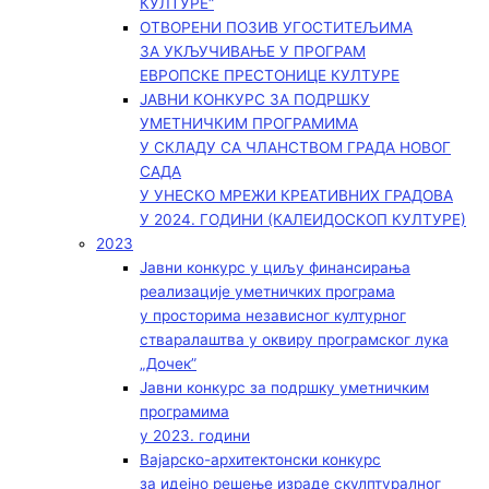
КУЛТУРЕ“
ОТВОРЕНИ ПОЗИВ УГОСТИТЕЉИМА
ЗА УКЉУЧИВАЊЕ У ПРОГРАМ
ЕВРОПСКЕ ПРЕСТОНИЦЕ КУЛТУРЕ
ЈАВНИ КОНКУРС ЗА ПОДРШКУ
УМЕТНИЧКИМ ПРОГРАМИМА
У СКЛАДУ СА ЧЛАНСТВОМ ГРАДА НОВОГ
САДА
У УНЕСКО МРЕЖИ КРЕАТИВНИХ ГРАДОВА
У 2024. ГОДИНИ (КАЛЕИДОСКОП КУЛТУРЕ)
2023
Јавни конкурс у циљу финансирања
реализације уметничких програма
у просторима независног културног
стваралаштва у оквиру програмског лука
„Дочек”
Јавни конкурс за подршку уметничким
програмима
у 2023. години
Вајарско-архитектонски конкурс
за идејно решење израде скулптуралног