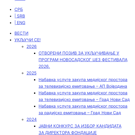
СРБ
| SRB
| ENG
ВЕСТИ
УКЉУЧИ СЕ!
2026
ОТВОРЕНИ ПОЗИВ ЗА УКЉУЧИВАЊЕ У
ПРОГРАМ НОВОСАДСКОГ ЏЕЗ ФЕСТИВАЛА
2026.
2025
Набавка услуге закупа медијског простора
за телевизијско емитовање – АП Војводинa
Набавка услуге закупа медијског простора
за телевизијско емитовање – Град Нови Сад
Набавка услуге закупа медијског простора
за радијско емитовање – Град Нови Сад
2024
ЈАВНИ КОНКУРС ЗА ИЗБОР КАНДИДАТА
ЗА ДИРЕКТОРА ФОНДАЦИЈЕ