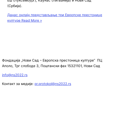
Еш (Луксембург), Каунас (Литванија) и Нови Сад
(Србија).
Данас онлајн представљање три Европске престонице
културе
Read More »
Фондација „Нови Сад – Европска престоница културе” ПЦ
Аполо, Трг слободе 3, Поштански фах 15321101, Нови Сад
info@ns2022.rs
Контакт за медије:
pr.protokol@ns2022.rs