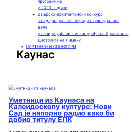
програмима
у 2023. години
Вајарско-архитектонски конкурс
за идејно решење израде скулптуралног
дела
у оквиру урбанистичког уређења Креативног
Дистрикта на Лиману
ПАРТНЕРИ И СПОНЗОРИ
Каунас
Уметници из Каунаса на
Калеидоскопу културе: Нови
Сад је напорно радио како би
добио титулу ЕПК
У оквиру недеље примењене уметности, последње