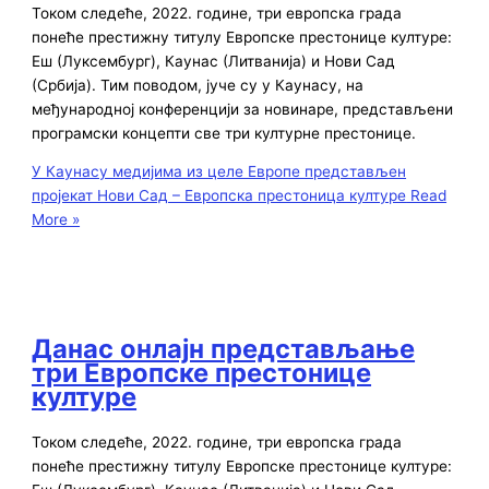
Током следеће, 2022. године, три европска града
понеће престижну титулу Европске престонице културе:
Еш (Луксембург), Каунас (Литванија) и Нови Сад
(Србија). Тим поводом, јуче су у Каунасу, на
међународној конференцији за новинаре, представљени
програмски концепти све три културне престонице.
У Каунасу медијима из целе Европе представљен
пројекат Нови Сад – Европска престоница културе
Read
More »
Данас онлајн представљање
три Европске престонице
културе
Током следеће, 2022. године, три европска града
понеће престижну титулу Европске престонице културе: