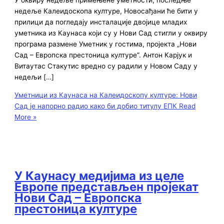
недеље Калеидоскопа културе, Новосађани ће бити у
прилици да погледају инсталације двојице младих
уметника из Каунаса који су у Нови Сад стигли у оквиру
програма размене Уметник у гостима, пројекта „Нови
Сад – Европска престоница културе”. Антон Карјук и
Витаутас Стакутис вредно су радили у Новом Саду у
недељи […]
Уметници из Каунаса на Калеидоскопу културе: Нови
Сад је напорно радио како би добио титулу ЕПК
Read
More »
У Каунасу медијима из целе
Европе представљен пројекат
Нови Сад – Европска
престоница културе