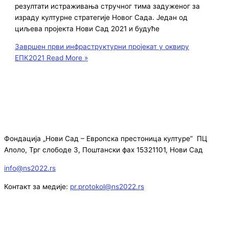
резултати истраживања стручног тима задуженог за
израду културне стратегије Новог Сада. Један од
циљева пројекта Нови Сад 2021 и будуће
Завршен први инфраструктурни пројекат у оквиру
ЕПК2021
Read More »
Фондација „Нови Сад – Европска престоница културе” ПЦ
Аполо, Трг слободе 3, Поштански фах 15321101, Нови Сад
info@ns2022.rs
Контакт за медије:
pr.protokol@ns2022.rs