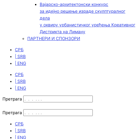
Вајарско-архитектонски конкурс
за идејно решење израде скулптуралног
дела
у оквиру урбанистичког уређења Креативног
Дистрикта на Лиману
ПАРТНЕРИ И СПОНЗОРИ
СРБ
| SRB
| ENG
СРБ
| SRB
| ENG
Претрага
Претрага
СРБ
| SRB
| ENG