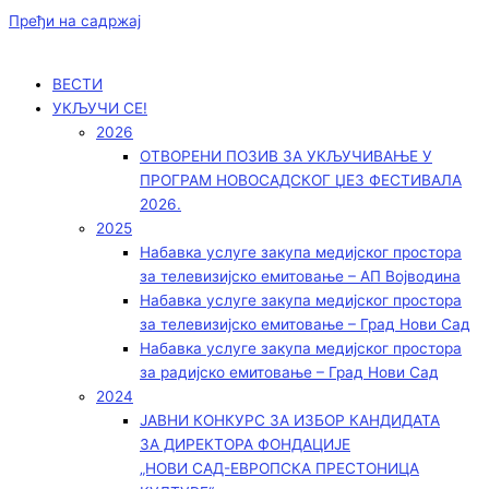
Пређи на садржај
ВЕСТИ
УКЉУЧИ СЕ!
2026
ОТВОРЕНИ ПОЗИВ ЗА УКЉУЧИВАЊЕ У
ПРОГРАМ НОВОСАДСКОГ ЏЕЗ ФЕСТИВАЛА
2026.
2025
Набавка услуге закупа медијског простора
за телевизијско емитовање – АП Војводинa
Набавка услуге закупа медијског простора
за телевизијско емитовање – Град Нови Сад
Набавка услуге закупа медијског простора
за радијско емитовање – Град Нови Сад
2024
ЈАВНИ КОНКУРС ЗА ИЗБОР КАНДИДАТА
ЗА ДИРЕКТОРА ФОНДАЦИЈЕ
„НОВИ САД-ЕВРОПСКА ПРЕСТОНИЦА