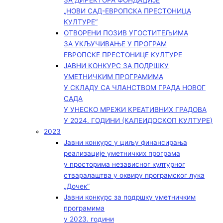
ЗА ДИРЕКТОРА ФОНДАЦИЈЕ
„НОВИ САД-ЕВРОПСКА ПРЕСТОНИЦА
КУЛТУРЕ“
ОТВОРЕНИ ПОЗИВ УГОСТИТЕЉИМА
ЗА УКЉУЧИВАЊЕ У ПРОГРАМ
ЕВРОПСКЕ ПРЕСТОНИЦЕ КУЛТУРЕ
ЈАВНИ КОНКУРС ЗА ПОДРШКУ
УМЕТНИЧКИМ ПРОГРАМИМА
У СКЛАДУ СА ЧЛАНСТВОМ ГРАДА НОВОГ
САДА
У УНЕСКО МРЕЖИ КРЕАТИВНИХ ГРАДОВА
У 2024. ГОДИНИ (КАЛЕИДОСКОП КУЛТУРЕ)
2023
Јавни конкурс у циљу финансирања
реализације уметничких програма
у просторима независног културног
стваралаштва у оквиру програмског лука
„Дочек”
Јавни конкурс за подршку уметничким
програмима
у 2023. години