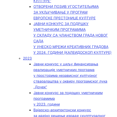
КУЛТУРЕ“
ОТВОРЕНИ ПОЗИВ УГОСТИТЕЉИМА
ЗА УКЉУЧИВАЊЕ У ПРОГРАМ
ЕВРОПСКЕ ПРЕСТОНИЦЕ КУЛТУРЕ
ЈАВНИ КОНКУРС ЗА ПОДРШКУ
УМЕТНИЧКИМ ПРОГРАМИМА
У СКЛАДУ СА ЧЛАНСТВОМ ГРАДА НОВОГ
САДА
У УНЕСКО МРЕЖИ КРЕАТИВНИХ ГРАДОВА
У 2024. ГОДИНИ (КАЛЕИДОСКОП КУЛТУРЕ)
2023
Јавни конкурс у циљу финансирања
реализације уметничких програма
у просторима независног културног
стваралаштва у оквиру програмског лука
„Дочек”
Јавни конкурс за подршку уметничким
програмима
у 2023. години
Вајарско-архитектонски конкурс
за идејно решење израде скулптуралног