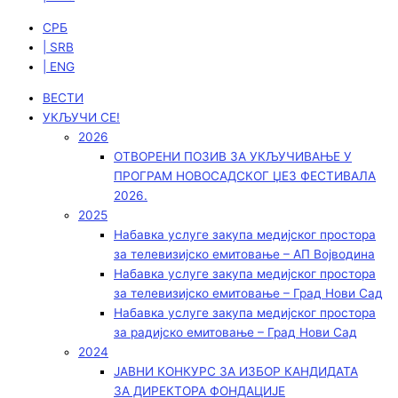
СРБ
| SRB
| ENG
ВЕСТИ
УКЉУЧИ СЕ!
2026
ОТВОРЕНИ ПОЗИВ ЗА УКЉУЧИВАЊЕ У
ПРОГРАМ НОВОСАДСКОГ ЏЕЗ ФЕСТИВАЛА
2026.
2025
Набавка услуге закупа медијског простора
за телевизијско емитовање – АП Војводинa
Набавка услуге закупа медијског простора
за телевизијско емитовање – Град Нови Сад
Набавка услуге закупа медијског простора
за радијско емитовање – Град Нови Сад
2024
ЈАВНИ КОНКУРС ЗА ИЗБОР КАНДИДАТА
ЗА ДИРЕКТОРА ФОНДАЦИЈЕ