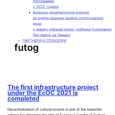
програмима
у 2023. години
Вајарско-архитектонски конкурс
за идејно решење израде скулптуралног
дела
у оквиру урбанистичког уређења Креативног
Дистрикта на Лиману
ПАРТНЕРИ И СПОНЗОРИ
futog
The first infrastructure project
under the EcOC 2021 is
completed
Decentralization of cultural events is one of the essential
criteria for obtaining the title of European Capital of Culture