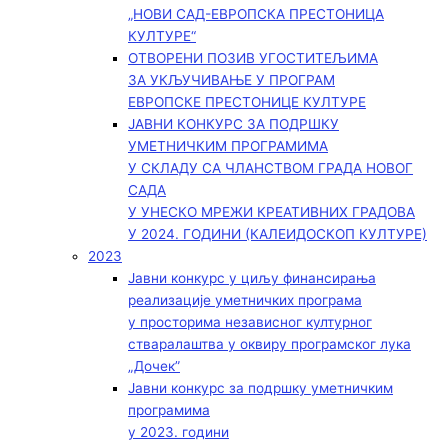
„НОВИ САД-ЕВРОПСКА ПРЕСТОНИЦА
КУЛТУРЕ“
ОТВОРЕНИ ПОЗИВ УГОСТИТЕЉИМА
ЗА УКЉУЧИВАЊЕ У ПРОГРАМ
ЕВРОПСКЕ ПРЕСТОНИЦЕ КУЛТУРЕ
ЈАВНИ КОНКУРС ЗА ПОДРШКУ
УМЕТНИЧКИМ ПРОГРАМИМА
У СКЛАДУ СА ЧЛАНСТВОМ ГРАДА НОВОГ
САДА
У УНЕСКО МРЕЖИ КРЕАТИВНИХ ГРАДОВА
У 2024. ГОДИНИ (КАЛЕИДОСКОП КУЛТУРЕ)
2023
Јавни конкурс у циљу финансирања
реализације уметничких програма
у просторима независног културног
стваралаштва у оквиру програмског лука
„Дочек”
Јавни конкурс за подршку уметничким
програмима
у 2023. години