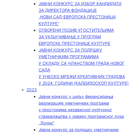
ЈАВНИ КОНКУРС ЗА ИЗБОР КАНДИДАТА
ЗА ДИРЕКТОРА ФОНДАЦИЈЕ
„НОВИ САД-ЕВРОПСКА ПРЕСТОНИЦА
КУЛТУРЕ“
ОТВОРЕНИ ПОЗИВ УГОСТИТЕЉИМА
ЗА УКЉУЧИВАЊЕ У ПРОГРАМ
ЕВРОПСКЕ ПРЕСТОНИЦЕ КУЛТУРЕ
ЈАВНИ КОНКУРС ЗА ПОДРШКУ
УМЕТНИЧКИМ ПРОГРАМИМА
У СКЛАДУ СА ЧЛАНСТВОМ ГРАДА НОВОГ
САДА
У УНЕСКО МРЕЖИ КРЕАТИВНИХ ГРАДОВА
У 2024. ГОДИНИ (КАЛЕИДОСКОП КУЛТУРЕ)
2023
Јавни конкурс у циљу финансирања
реализације уметничких програма
у просторима независног културног
стваралаштва у оквиру програмског лука
„Дочек”
Јавни конкурс за подршку уметничким