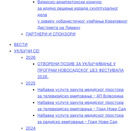
Вајарско-архитектонски конкурс
за идејно решење израде скулптуралног
дела
у оквиру урбанистичког уређења Креативног
Дистрикта на Лиману
ПАРТНЕРИ И СПОНЗОРИ
ВЕСТИ
УКЉУЧИ СЕ!
2026
ОТВОРЕНИ ПОЗИВ ЗА УКЉУЧИВАЊЕ У
ПРОГРАМ НОВОСАДСКОГ ЏЕЗ ФЕСТИВАЛА
2026.
2025
Набавка услуге закупа медијског простора
за телевизијско емитовање – АП Војводинa
Набавка услуге закупа медијског простора
за телевизијско емитовање – Град Нови Сад
Набавка услуге закупа медијског простора
за радијско емитовање – Град Нови Сад
2024