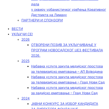
дела
у оквиру урбанистичког уређења Креативног
Дистрикта на Лиману
ПАРТНЕРИ И СПОНЗОРИ
ВЕСТИ
УКЉУЧИ СЕ!
2026
ОТВОРЕНИ ПОЗИВ ЗА УКЉУЧИВАЊЕ У
ПРОГРАМ НОВОСАДСКОГ ЏЕЗ ФЕСТИВАЛА
2026.
2025
Набавка услуге закупа медијског простора
за телевизијско емитовање – АП Војводинa
Набавка услуге закупа медијског простора
за телевизијско емитовање – Град Нови Сад
Набавка услуге закупа медијског простора
за радијско емитовање – Град Нови Сад
2024
ЈАВНИ КОНКУРС ЗА ИЗБОР КАНДИДАТА