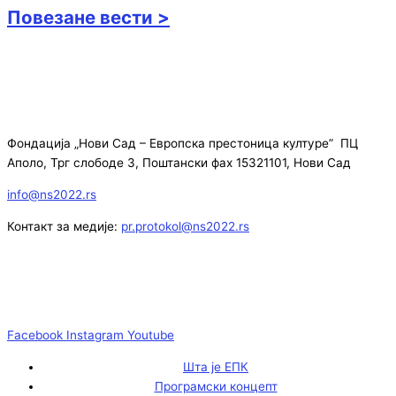
Повезане вести >
Фондација „Нови Сад – Европска престоница културе” ПЦ
Аполо, Трг слободе 3, Поштански фах 15321101, Нови Сад
info@ns2022.rs
Контакт за медије:
pr.protokol@ns2022.rs
Facebook
Instagram
Youtube
Шта је ЕПК
Програмски концепт