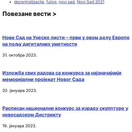
decentralizacija
,
futog
,
novi sad
,
Novi Sad 2021
Повезане вести >
Нови Сад на Унеско листи – први у овом делу Европе
на пољу дигиталних уметности
31. октобра 2023.
Изложба свих радова са конкурса за најзначајнији
меморијални пројекат Новог Сада
20. јануара 2023.
Расписан национални конкурс за израду скулптуре у
новосадском Дистрикту
19. јануара 2023.