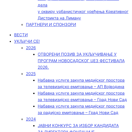
дела
у оквиру урбанистичког уређења Креативног
Дистрикта на Лиману
ПАРТНЕРИ И СПОНЗОРИ
ВЕСТИ
УКЉУЧИ СЕ!
2026
ОТВОРЕНИ ПОЗИВ ЗА УКЉУЧИВАЊЕ У
ПРОГРАМ НОВОСАДСКОГ ЏЕЗ ФЕСТИВАЛА
2026.
2025
Набавка услуге закупа медијског простора
за телевизијско емитовање – АП Војводинa
Набавка услуге закупа медијског простора
за телевизијско емитовање – Град Нови Сад
Набавка услуге закупа медијског простора
за радијско емитовање – Град Нови Сад
2024
ЈАВНИ КОНКУРС ЗА ИЗБОР КАНДИДАТА