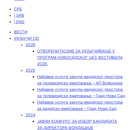
СРБ
| SRB
| ENG
ВЕСТИ
УКЉУЧИ СЕ!
2026
ОТВОРЕНИ ПОЗИВ ЗА УКЉУЧИВАЊЕ У
ПРОГРАМ НОВОСАДСКОГ ЏЕЗ ФЕСТИВАЛА
2026.
2025
Набавка услуге закупа медијског простора
за телевизијско емитовање – АП Војводинa
Набавка услуге закупа медијског простора
за телевизијско емитовање – Град Нови Сад
Набавка услуге закупа медијског простора
за радијско емитовање – Град Нови Сад
2024
ЈАВНИ КОНКУРС ЗА ИЗБОР КАНДИДАТА
ЗА ДИРЕКТОРА ФОНДАЦИЈЕ