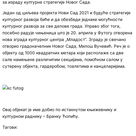
за израду културне стратегије Новог Сада.
Један од циљева пројекта Нови Сад 2021 и будуће стратегије
културног развоја биће и да обезбеди једнаке могућности
културног развоја за све делове града. Управо због тога,
посебно радује чињеница што је 20. априла у Футогу отворена
нова зграда културног центра „Младост“. Зграду је свечано
отворио градоначелник Новог Сада, Милош Вучевић.
Реч је о
објекту од 1000 квадратних метара који располаже са две
сале намењене различитим секцијама
, помоћном салом у
сутерену објекта, гардеробом, тоалетима и канцеларијама.
Овај објекат је име добио по истакнутом књижевнику и
културном раднику – Бранку Ћопићу.
Тагови: