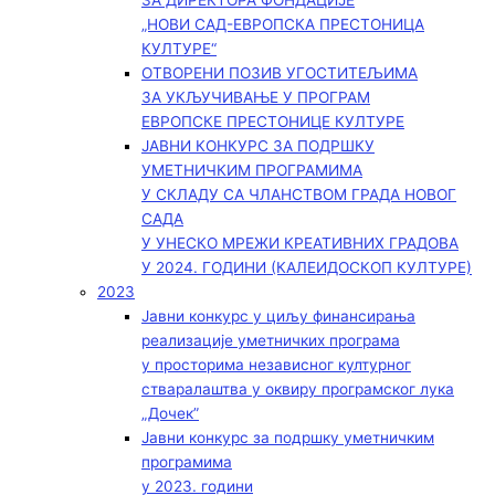
ЗА ДИРЕКТОРА ФОНДАЦИЈЕ
„НОВИ САД-ЕВРОПСКА ПРЕСТОНИЦА
КУЛТУРЕ“
ОТВОРЕНИ ПОЗИВ УГОСТИТЕЉИМА
ЗА УКЉУЧИВАЊЕ У ПРОГРАМ
ЕВРОПСКЕ ПРЕСТОНИЦЕ КУЛТУРЕ
ЈАВНИ КОНКУРС ЗА ПОДРШКУ
УМЕТНИЧКИМ ПРОГРАМИМА
У СКЛАДУ СА ЧЛАНСТВОМ ГРАДА НОВОГ
САДА
У УНЕСКО МРЕЖИ КРЕАТИВНИХ ГРАДОВА
У 2024. ГОДИНИ (КАЛЕИДОСКОП КУЛТУРЕ)
2023
Јавни конкурс у циљу финансирања
реализације уметничких програма
у просторима независног културног
стваралаштва у оквиру програмског лука
„Дочек”
Јавни конкурс за подршку уметничким
програмима
у 2023. години