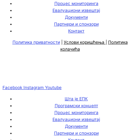
Процес мониторинга
Евалуациони извештај
Документи
Партнери и спонзори
Контакт
Политика приватности
|
Услови коришћења
|
Политика
колачића
Facebook
Instagram
Youtube
Шта је ЕПК
Програмски концепт
Процес мониторинга
Евалуациони извештај
Документи
Партнери и спонзори
Контакт