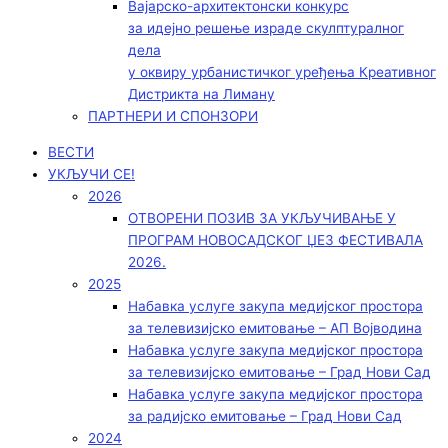
Вајарско-архитектонски конкурс
за идејно решење израде скулптуралног
дела
у оквиру урбанистичког уређења Креативног
Дистрикта на Лиману
ПАРТНЕРИ И СПОНЗОРИ
ВЕСТИ
УКЉУЧИ СЕ!
2026
ОТВОРЕНИ ПОЗИВ ЗА УКЉУЧИВАЊЕ У
ПРОГРАМ НОВОСАДСКОГ ЏЕЗ ФЕСТИВАЛА
2026.
2025
Набавка услуге закупа медијског простора
за телевизијско емитовање – АП Војводинa
Набавка услуге закупа медијског простора
за телевизијско емитовање – Град Нови Сад
Набавка услуге закупа медијског простора
за радијско емитовање – Град Нови Сад
2024