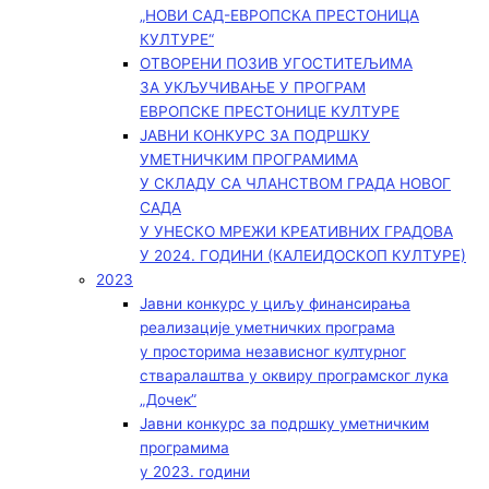
„НОВИ САД-ЕВРОПСКА ПРЕСТОНИЦА
КУЛТУРЕ“
ОТВОРЕНИ ПОЗИВ УГОСТИТЕЉИМА
ЗА УКЉУЧИВАЊЕ У ПРОГРАМ
ЕВРОПСКЕ ПРЕСТОНИЦЕ КУЛТУРЕ
ЈАВНИ КОНКУРС ЗА ПОДРШКУ
УМЕТНИЧКИМ ПРОГРАМИМА
У СКЛАДУ СА ЧЛАНСТВОМ ГРАДА НОВОГ
САДА
У УНЕСКО МРЕЖИ КРЕАТИВНИХ ГРАДОВА
У 2024. ГОДИНИ (КАЛЕИДОСКОП КУЛТУРЕ)
2023
Јавни конкурс у циљу финансирања
реализације уметничких програма
у просторима независног културног
стваралаштва у оквиру програмског лука
„Дочек”
Јавни конкурс за подршку уметничким
програмима
у 2023. години