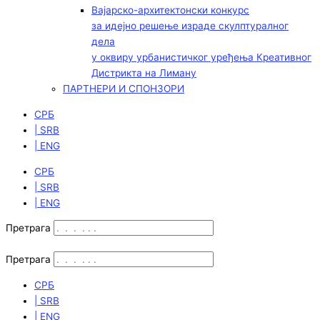
Вајарско-архитектонски конкурс
за идејно решење израде скулптуралног
дела
у оквиру урбанистичког уређења Креативног
Дистрикта на Лиману
ПАРТНЕРИ И СПОНЗОРИ
СРБ
| SRB
| ENG
СРБ
| SRB
| ENG
Претрага
Претрага
СРБ
| SRB
| ENG