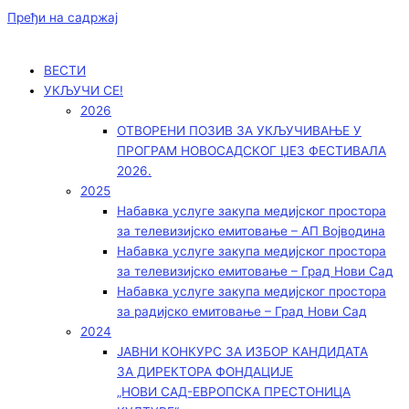
Пређи на садржај
ВЕСТИ
УКЉУЧИ СЕ!
2026
ОТВОРЕНИ ПОЗИВ ЗА УКЉУЧИВАЊЕ У
ПРОГРАМ НОВОСАДСКОГ ЏЕЗ ФЕСТИВАЛА
2026.
2025
Набавка услуге закупа медијског простора
за телевизијско емитовање – АП Војводинa
Набавка услуге закупа медијског простора
за телевизијско емитовање – Град Нови Сад
Набавка услуге закупа медијског простора
за радијско емитовање – Град Нови Сад
2024
ЈАВНИ КОНКУРС ЗА ИЗБОР КАНДИДАТА
ЗА ДИРЕКТОРА ФОНДАЦИЈЕ
„НОВИ САД-ЕВРОПСКА ПРЕСТОНИЦА