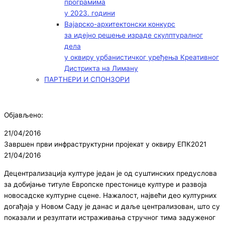
програмима
у 2023. години
Вајарско-архитектонски конкурс
за идејно решење израде скулптуралног
дела
у оквиру урбанистичког уређења Креативног
Дистрикта на Лиману
ПАРТНЕРИ И СПОНЗОРИ
Објављено:
21/04/2016
Завршен први инфраструктурни пројекат у оквиру ЕПК2021
21/04/2016
Децентрализација културе један је од суштинских предуслова
за добијање титуле Европске престонице културе и развоја
новосадске културне сцене. Нажалост, највећи део културних
догађаја у Новом Саду је данас и даље централизован, што су
показали и резултати истраживања стручног тима задуженог