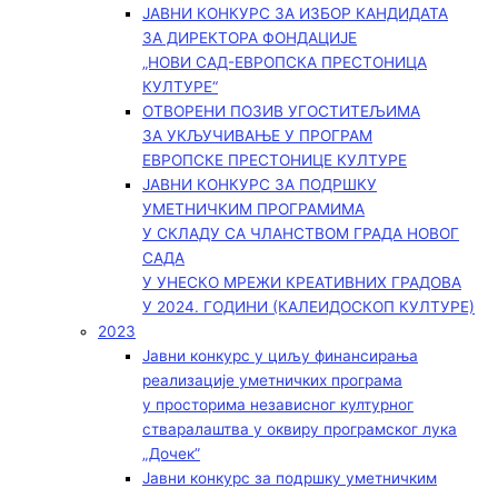
ЈАВНИ КОНКУРС ЗА ИЗБОР КАНДИДАТА
ЗА ДИРЕКТОРА ФОНДАЦИЈЕ
„НОВИ САД-ЕВРОПСКА ПРЕСТОНИЦА
КУЛТУРЕ“
ОТВОРЕНИ ПОЗИВ УГОСТИТЕЉИМА
ЗА УКЉУЧИВАЊЕ У ПРОГРАМ
ЕВРОПСКЕ ПРЕСТОНИЦЕ КУЛТУРЕ
ЈАВНИ КОНКУРС ЗА ПОДРШКУ
УМЕТНИЧКИМ ПРОГРАМИМА
У СКЛАДУ СА ЧЛАНСТВОМ ГРАДА НОВОГ
САДА
У УНЕСКО МРЕЖИ КРЕАТИВНИХ ГРАДОВА
У 2024. ГОДИНИ (КАЛЕИДОСКОП КУЛТУРЕ)
2023
Јавни конкурс у циљу финансирања
реализације уметничких програма
у просторима независног културног
стваралаштва у оквиру програмског лука
„Дочек”
Јавни конкурс за подршку уметничким