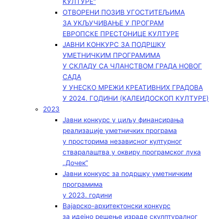
КУЛТУРЕ“
ОТВОРЕНИ ПОЗИВ УГОСТИТЕЉИМА
ЗА УКЉУЧИВАЊЕ У ПРОГРАМ
ЕВРОПСКЕ ПРЕСТОНИЦЕ КУЛТУРЕ
ЈАВНИ КОНКУРС ЗА ПОДРШКУ
УМЕТНИЧКИМ ПРОГРАМИМА
У СКЛАДУ СА ЧЛАНСТВОМ ГРАДА НОВОГ
САДА
У УНЕСКО МРЕЖИ КРЕАТИВНИХ ГРАДОВА
У 2024. ГОДИНИ (КАЛЕИДОСКОП КУЛТУРЕ)
2023
Јавни конкурс у циљу финансирања
реализације уметничких програма
у просторима независног културног
стваралаштва у оквиру програмског лука
„Дочек”
Јавни конкурс за подршку уметничким
програмима
у 2023. години
Вајарско-архитектонски конкурс
за идејно решење израде скулптуралног