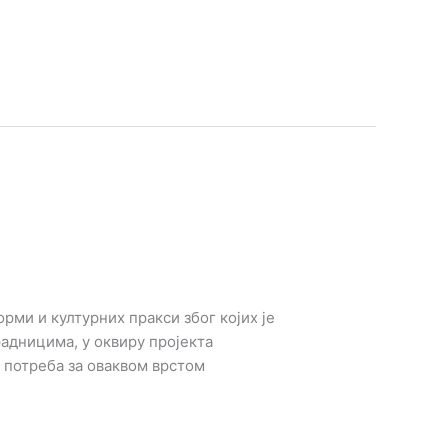
орми и културних пракси због којих је
адницима, у оквиру пројекта
е потреба за оваквом врстом