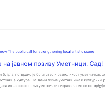
 на јавном позиву Уметници. Сад!
н 5. јула, потврдио је богатство и разноликост уметничких ф
естоница културе. На Јавни позив уметницима и културним р
ријава из широког поља уметничких израза, чиме се потврђуј