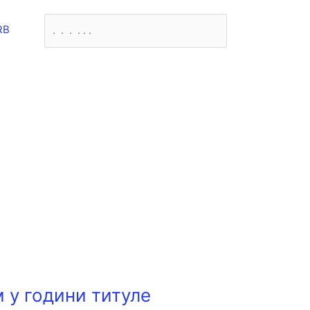
Претрага
RB
 у години титуле