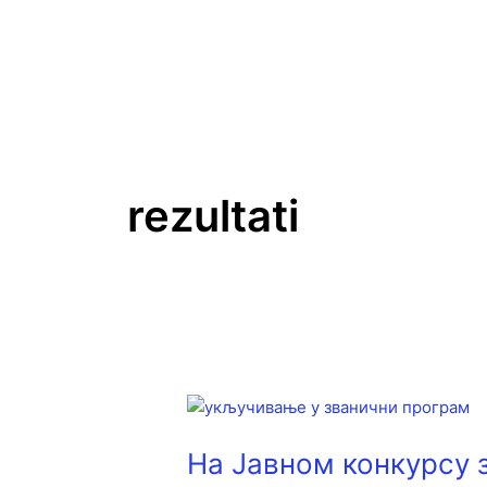
Пређи
на
садржај
rezultati
На
Јавном
На Јавном конкурсу 
конкурсу
за