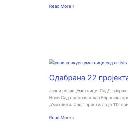
Read More »
Одабрана
22
Одабрана 22 пројекта
пројекта
на
јавном
Јавни позив „Уметници. Сад!”, заврше
позиву
Нови Сад препознат као Европска пр
Уметници.
„Уметници. Сад!” пристигло је 112 п
Сад!
Read More »