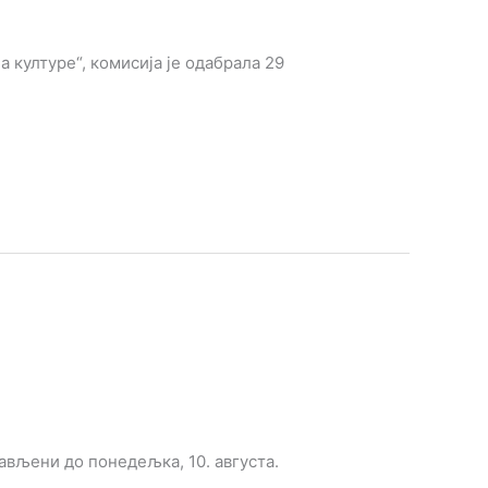
 културе“, комисија је одабрала 29
јављени до понедељка, 10. августа.