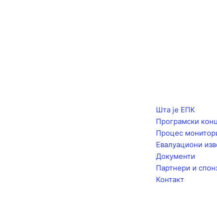
F
I
a
n
Шта је ЕПК
Програмски кон
c
s
Процес монитор
Евалуациони изв
e
t
Документи
Партнери и спон
b
a
Контакт
o
g