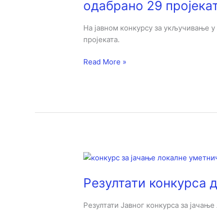
одабрано 29 пројека
укључивање
у
На јавном конкурсу за укључивање у 
званични
пројеката.
програм
у
Read More »
години
титуле
одабрано
29
пројеката
Резултати
конкурса
Резултати конкурса д
до
10.
августа
Резултати Јавног конкурса за јачање 