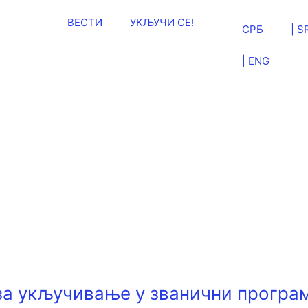
ВЕСТИ
УКЉУЧИ СЕ!
СРБ
| S
| ENG
за укључивање у званични програм