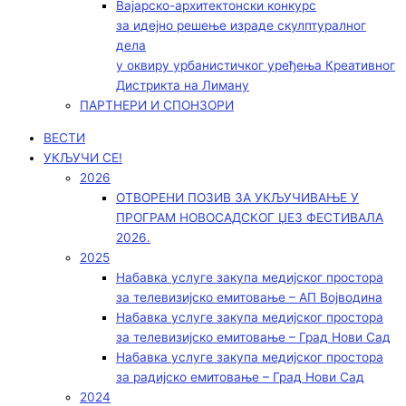
Вајарско-архитектонски конкурс
за идејно решење израде скулптуралног
дела
у оквиру урбанистичког уређења Креативног
Дистрикта на Лиману
ПАРТНЕРИ И СПОНЗОРИ
ВЕСТИ
УКЉУЧИ СЕ!
2026
ОТВОРЕНИ ПОЗИВ ЗА УКЉУЧИВАЊЕ У
ПРОГРАМ НОВОСАДСКОГ ЏЕЗ ФЕСТИВАЛА
2026.
2025
Набавка услуге закупа медијског простора
за телевизијско емитовање – АП Војводинa
Набавка услуге закупа медијског простора
за телевизијско емитовање – Град Нови Сад
Набавка услуге закупа медијског простора
за радијско емитовање – Град Нови Сад
2024