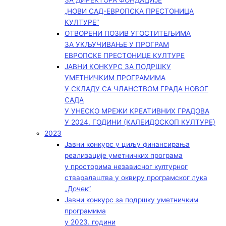
ЗА ДИРЕКТОРА ФОНДАЦИЈЕ
„НОВИ САД-ЕВРОПСКА ПРЕСТОНИЦА
КУЛТУРЕ“
ОТВОРЕНИ ПОЗИВ УГОСТИТЕЉИМА
ЗА УКЉУЧИВАЊЕ У ПРОГРАМ
ЕВРОПСКЕ ПРЕСТОНИЦЕ КУЛТУРЕ
ЈАВНИ КОНКУРС ЗА ПОДРШКУ
УМЕТНИЧКИМ ПРОГРАМИМА
У СКЛАДУ СА ЧЛАНСТВОМ ГРАДА НОВОГ
САДА
У УНЕСКО МРЕЖИ КРЕАТИВНИХ ГРАДОВА
У 2024. ГОДИНИ (КАЛЕИДОСКОП КУЛТУРЕ)
2023
Јавни конкурс у циљу финансирања
реализације уметничких програма
у просторима независног културног
стваралаштва у оквиру програмског лука
„Дочек”
Јавни конкурс за подршку уметничким
програмима
у 2023. години