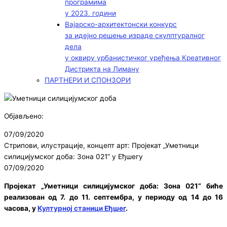
програмима
у 2023. години
Вајарско-архитектонски конкурс
за идејно решење израде скулптуралног
дела
у оквиру урбанистичког уређења Креативног
Дистрикта на Лиману
ПАРТНЕРИ И СПОНЗОРИ
Објављено:
07/09/2020
Стрипови, илустрације, концепт арт: Пројекат „Уметници
силицијумског доба: Зона 021“ у Еђшегу
07/09/2020
Пројекат „Уметници силицијумског доба: Зона 021“ биће
реализован од 7. до 11. септембра, у периоду од 14 до 16
часова, у
Културној станици Еђшег
.