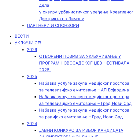
дела
у оквиру урбанистичког уређења Креативног
Дистрикта на Лиману
ПАРТНЕРИ И СПОНЗОРИ
ВЕСТИ
УКЉУЧИ СЕ!
2026
ОТВОРЕНИ ПОЗИВ ЗА УКЉУЧИВАЊЕ У
ПРОГРАМ НОВОСАДСКОГ ЏЕЗ ФЕСТИВАЛА
2026.
2025
Набавка услуге закупа медијског простора
за телевизијско емитовање – АП Војводинa
Набавка услуге закупа медијског простора
за телевизијско емитовање – Град Нови Сад
Набавка услуге закупа медијског простора
за радијско емитовање – Град Нови Сад
2024
ЈАВНИ КОНКУРС ЗА ИЗБОР КАНДИДАТА