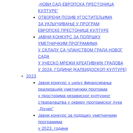
„НОВИ САД-ЕВРОПСКА ПРЕСТОНИЦА
КУЛТУРЕ“
ОТВОРЕНИ ПОЗИВ УГОСТИТЕЉИМА
ЗА УКЉУЧИВАЊЕ У ПРОГРАМ
ЕВРОПСКЕ ПРЕСТОНИЦЕ КУЛТУРЕ
ЈАВНИ КОНКУРС ЗА ПОДРШКУ
УМЕТНИЧКИМ ПРОГРАМИМА
У СКЛАДУ СА ЧЛАНСТВОМ ГРАДА НОВОГ
САДА
У УНЕСКО МРЕЖИ КРЕАТИВНИХ ГРАДОВА
У 2024. ГОДИНИ (КАЛЕИДОСКОП КУЛТУРЕ)
2023
Јавни конкурс у циљу финансирања
реализације уметничких програма
у просторима независног културног
стваралаштва у оквиру програмског лука
„Дочек”
Јавни конкурс за подршку уметничким
програмима
у 2023. години