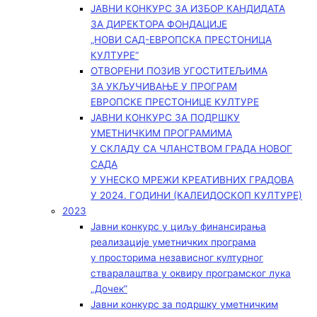
ЈАВНИ КОНКУРС ЗА ИЗБОР КАНДИДАТА
ЗА ДИРЕКТОРА ФОНДАЦИЈЕ
„НОВИ САД-ЕВРОПСКА ПРЕСТОНИЦА
КУЛТУРЕ“
ОТВОРЕНИ ПОЗИВ УГОСТИТЕЉИМА
ЗА УКЉУЧИВАЊЕ У ПРОГРАМ
ЕВРОПСКЕ ПРЕСТОНИЦЕ КУЛТУРЕ
ЈАВНИ КОНКУРС ЗА ПОДРШКУ
УМЕТНИЧКИМ ПРОГРАМИМА
У СКЛАДУ СА ЧЛАНСТВОМ ГРАДА НОВОГ
САДА
У УНЕСКО МРЕЖИ КРЕАТИВНИХ ГРАДОВА
У 2024. ГОДИНИ (КАЛЕИДОСКОП КУЛТУРЕ)
2023
Јавни конкурс у циљу финансирања
реализације уметничких програма
у просторима независног културног
стваралаштва у оквиру програмског лука
„Дочек”
Јавни конкурс за подршку уметничким