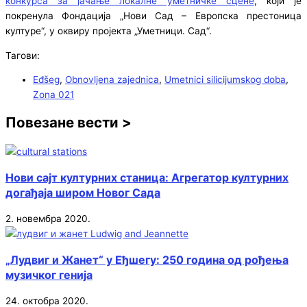
конкурса за јачање локалне уметничке сцене
, који је
покренула Фондација „Нови Сад – Европска престоница
културе“, у оквиру пројекта „Уметници. Сад“.
Тагови:
Eđšeg
,
Obnovljena zajednica
,
Umetnici silicijumskog doba
,
Zona 021
Повезане вести >
Нови сајт културних станица: Агрегатор културних
догађаја широм Новог Сада
2. новембра 2020.
„Лудвиг и Жанет“ у Еђшегу: 250 година од рођења
музичког генија
24. октобра 2020.