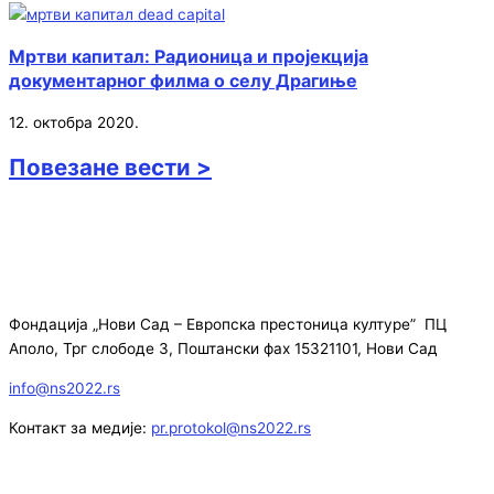
Мртви капитал: Радионица и пројекција
документарног филма о селу Драгиње
12. октобра 2020.
Повезане вести >
Фондација „Нови Сад – Европска престоница културе” ПЦ
Аполо, Трг слободе 3, Поштански фах 15321101, Нови Сад
info@ns2022.rs
Контакт за медије:
pr.protokol@ns2022.rs