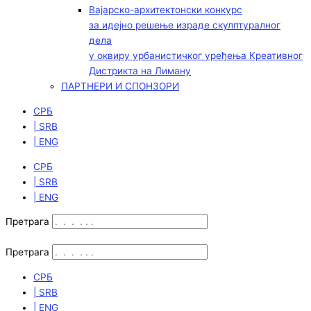
Вајарско-архитектонски конкурс
за идејно решење израде скулптуралног
дела
у оквиру урбанистичког уређења Креативног
Дистрикта на Лиману
ПАРТНЕРИ И СПОНЗОРИ
СРБ
| SRB
| ENG
СРБ
| SRB
| ENG
Претрага
Претрага
СРБ
| SRB
| ENG