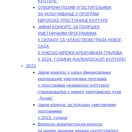
КУЛТУРЕ“
ОТВОРЕНИ ПОЗИВ УГОСТИТЕЉИМА
ЗА УКЉУЧИВАЊЕ У ПРОГРАМ
ЕВРОПСКЕ ПРЕСТОНИЦЕ КУЛТУРЕ
ЈАВНИ КОНКУРС ЗА ПОДРШКУ
УМЕТНИЧКИМ ПРОГРАМИМА
У СКЛАДУ СА ЧЛАНСТВОМ ГРАДА НОВОГ
САДА
У УНЕСКО МРЕЖИ КРЕАТИВНИХ ГРАДОВА
У 2024. ГОДИНИ (КАЛЕИДОСКОП КУЛТУРЕ)
2023
Јавни конкурс у циљу финансирања
реализације уметничких програма
у просторима независног културног
стваралаштва у оквиру програмског лука
„Дочек”
Јавни конкурс за подршку уметничким
програмима
у 2023. години
Вајарско-архитектонски конкурс
за идејно решење израде скулптуралног