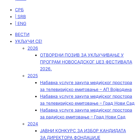
СРБ
| SRB
| ENG
ВЕСТИ
УКЉУЧИ СЕ!
2026
ОТВОРЕНИ ПОЗИВ ЗА УКЉУЧИВАЊЕ У
ПРОГРАМ НОВОСАДСКОГ ЏЕЗ ФЕСТИВАЛА
2026.
2025
Набавка услуге закупа медијског простора
за телевизијско емитовање – АП Војводинa
Набавка услуге закупа медијског простора
за телевизијско емитовање – Град Нови Сад
Набавка услуге закупа медијског простора
за радијско емитовање – Град Нови Сад
2024
ЈАВНИ КОНКУРС ЗА ИЗБОР КАНДИДАТА
ЗА ДИРЕКТОРА ФОНДАЦИЈЕ