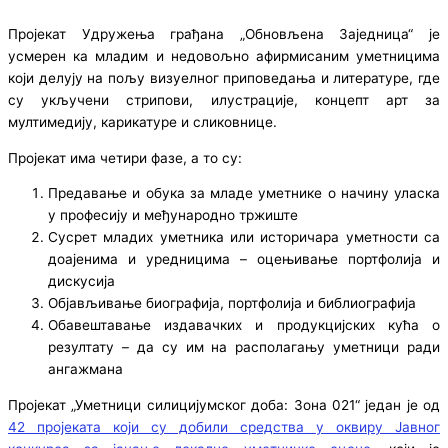
Пројекат Удружења грађана „Обновљена Заједница“ је
усмерен ка младим и недовољно афирмисаним уметницима
који делују на пољу визуелног приповедања и литературе, где
су укључени стрипови, илустрације, концепт арт за
мултимедију, карикатуре и сликовнице.
Пројекат има четири фазе, а то су:
Предавање и обука за младе уметнике о начину уласка
у професију и међународно тржиште
Сусрет младих уметника или историчара уметности са
доајенима и уредницима – оцењивање портфолија и
дискусија
Објављивање биографија, портфолија и библиографија
Обавештавање издавачких и продукцијских кућа о
резултату – да су им на располагању уметници ради
ангажмана
Пројекат „Уметници силицијумског доба: Зона 021“ један је од
42 пројеката који су добили средства у оквиру Јавног