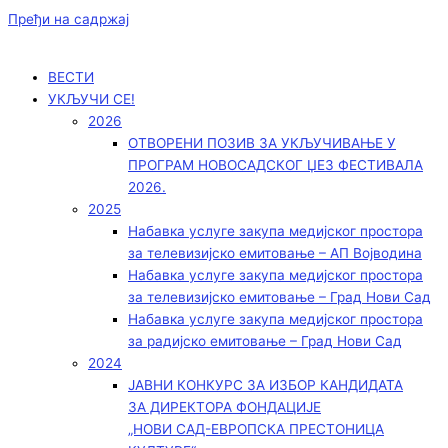
Пређи на садржај
ВЕСТИ
УКЉУЧИ СЕ!
2026
ОТВОРЕНИ ПОЗИВ ЗА УКЉУЧИВАЊЕ У
ПРОГРАМ НОВОСАДСКОГ ЏЕЗ ФЕСТИВАЛА
2026.
2025
Набавка услуге закупа медијског простора
за телевизијско емитовање – АП Војводинa
Набавка услуге закупа медијског простора
за телевизијско емитовање – Град Нови Сад
Набавка услуге закупа медијског простора
за радијско емитовање – Град Нови Сад
2024
ЈАВНИ КОНКУРС ЗА ИЗБОР КАНДИДАТА
ЗА ДИРЕКТОРА ФОНДАЦИЈЕ
„НОВИ САД-ЕВРОПСКА ПРЕСТОНИЦА