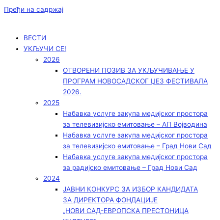
Пређи на садржај
ВЕСТИ
УКЉУЧИ СЕ!
2026
ОТВОРЕНИ ПОЗИВ ЗА УКЉУЧИВАЊЕ У
ПРОГРАМ НОВОСАДСКОГ ЏЕЗ ФЕСТИВАЛА
2026.
2025
Набавка услуге закупа медијског простора
за телевизијско емитовање – АП Војводинa
Набавка услуге закупа медијског простора
за телевизијско емитовање – Град Нови Сад
Набавка услуге закупа медијског простора
за радијско емитовање – Град Нови Сад
2024
ЈАВНИ КОНКУРС ЗА ИЗБОР КАНДИДАТА
ЗА ДИРЕКТОРА ФОНДАЦИЈЕ
„НОВИ САД-ЕВРОПСКА ПРЕСТОНИЦА