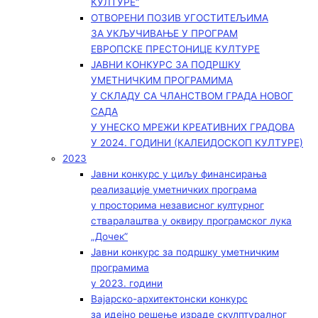
КУЛТУРЕ“
ОТВОРЕНИ ПОЗИВ УГОСТИТЕЉИМА
ЗА УКЉУЧИВАЊЕ У ПРОГРАМ
ЕВРОПСКЕ ПРЕСТОНИЦЕ КУЛТУРЕ
ЈАВНИ КОНКУРС ЗА ПОДРШКУ
УМЕТНИЧКИМ ПРОГРАМИМА
У СКЛАДУ СА ЧЛАНСТВОМ ГРАДА НОВОГ
САДА
У УНЕСКО МРЕЖИ КРЕАТИВНИХ ГРАДОВА
У 2024. ГОДИНИ (КАЛЕИДОСКОП КУЛТУРЕ)
2023
Јавни конкурс у циљу финансирања
реализације уметничких програма
у просторима независног културног
стваралаштва у оквиру програмског лука
„Дочек”
Јавни конкурс за подршку уметничким
програмима
у 2023. години
Вајарско-архитектонски конкурс
за идејно решење израде скулптуралног