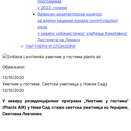
програмима
у 2023. години
Вајарско-архитектонски конкурс
за идејно решење израде скулптуралног
дела
у оквиру урбанистичког уређења Креативног
Дистрикта на Лиману
ПАРТНЕРИ И СПОНЗОРИ
Објављено:
13/10/2020
Уметник у гостима: Светска уметница у Новом Саду
13/10/2020
У оквиру резиденцијалног програма „Уметник у гостима“
(Plants AiR) у Нови Сад стиже светска уметница из Украјине,
Свитлана Левченко.