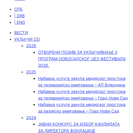
СРБ
| SRB
| ENG
ВЕСТИ
УКЉУЧИ СЕ!
2026
ОТВОРЕНИ ПОЗИВ ЗА УКЉУЧИВАЊЕ У
ПРОГРАМ НОВОСАДСКОГ ЏЕЗ ФЕСТИВАЛА
2026.
2025
Набавка услуге закупа медијског простора
за телевизијско емитовање – АП Војводинa
Набавка услуге закупа медијског простора
за телевизијско емитовање – Град Нови Сад
Набавка услуге закупа медијског простора
за радијско емитовање – Град Нови Сад
2024
ЈАВНИ КОНКУРС ЗА ИЗБОР КАНДИДАТА
ЗА ДИРЕКТОРА ФОНДАЦИЈЕ