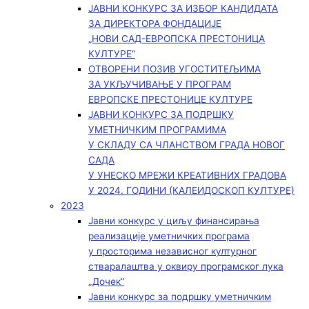
ЈАВНИ КОНКУРС ЗА ИЗБОР КАНДИДАТА
ЗА ДИРЕКТОРА ФОНДАЦИЈЕ
„НОВИ САД-ЕВРОПСКА ПРЕСТОНИЦА
КУЛТУРЕ“
ОТВОРЕНИ ПОЗИВ УГОСТИТЕЉИМА
ЗА УКЉУЧИВАЊЕ У ПРОГРАМ
ЕВРОПСКЕ ПРЕСТОНИЦЕ КУЛТУРЕ
ЈАВНИ КОНКУРС ЗА ПОДРШКУ
УМЕТНИЧКИМ ПРОГРАМИМА
У СКЛАДУ СА ЧЛАНСТВОМ ГРАДА НОВОГ
САДА
У УНЕСКО МРЕЖИ КРЕАТИВНИХ ГРАДОВА
У 2024. ГОДИНИ (КАЛЕИДОСКОП КУЛТУРЕ)
2023
Јавни конкурс у циљу финансирања
реализације уметничких програма
у просторима независног културног
стваралаштва у оквиру програмског лука
„Дочек”
Јавни конкурс за подршку уметничким