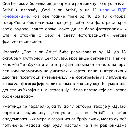
Она ће током боравка овде одржати радионицу „Everyone is an
Artist“ и изложбу „God is an Artist“, а на
12. издању ПДП
конференције
, којa ове године траје од 16. до 18. октобра,
говориће о бесконачном процесу себе као фотографа кроз
своје радове, зашто свако може да се бави фотографијом и
шта је открила о себи и свету фотографишући његове
фрагменте око себе.
Изложба „God is an Artist“ биће реализована од 14. до 18.
октобра у Културном центру Лаб, кроз више сегмената. Наиме,
изложба ће обухватити фотографије штампане на фото папиру,
великим форматима на дигитали и картон пени, интерактивни
део где посетиоци интервенишу на фотографијама лепљивим
тракама, фотографије малих формата и књигу које ће уметница
донети из Украјине и инсталацију – бело платно које се натапа
обојеном водом.
Уметница ће паралелно, од 15. до 17. октобра, такође у КЦ Лаб,
одржати радионицу „Everyone is an Artist“, а због
епидемиолошких мера и ограниченог броја људи, места су већ
попуњена. Радови који буду настали на тим радионицама