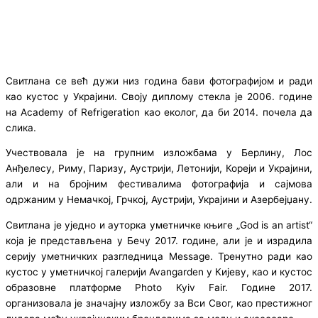
Свитлана се већ дужи низ година бави фотографијом и ради
као кустос у Украјини. Своју диплому стекла је 2006. године
на Academy of Refrigeration као еколог, да би 2014. почела да
слика.
Учествовала је на групним изложбама у Берлину, Лос
Анђелесу, Риму, Паризу, Аустрији, Летонији, Кореји и Украјини,
али и на бројним фестивалима фотографија и сајмова
одржаним у Немачкој, Грчкој, Аустрији, Украјини и Азербејџану.
Свитлана је уједно и ауторка уметничке књиге „God is an artist“
која је представљена у Бечу 2017. године, али је и израдила
серију уметничких разгледница Message. Тренутно ради као
кустос у уметничкој галерији Avangarden у Кијеву, као и кустос
образовне платформе Photo Kyiv Fair. Године 2017.
организовала је значајну изложбу за Вси Свог, као престижног