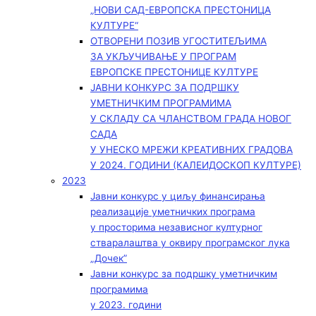
„НОВИ САД-ЕВРОПСКА ПРЕСТОНИЦА
КУЛТУРЕ“
ОТВОРЕНИ ПОЗИВ УГОСТИТЕЉИМА
ЗА УКЉУЧИВАЊЕ У ПРОГРАМ
ЕВРОПСКЕ ПРЕСТОНИЦЕ КУЛТУРЕ
ЈАВНИ КОНКУРС ЗА ПОДРШКУ
УМЕТНИЧКИМ ПРОГРАМИМА
У СКЛАДУ СА ЧЛАНСТВОМ ГРАДА НОВОГ
САДА
У УНЕСКО МРЕЖИ КРЕАТИВНИХ ГРАДОВА
У 2024. ГОДИНИ (КАЛЕИДОСКОП КУЛТУРЕ)
2023
Јавни конкурс у циљу финансирања
реализације уметничких програма
у просторима независног културног
стваралаштва у оквиру програмског лука
„Дочек”
Јавни конкурс за подршку уметничким
програмима
у 2023. години