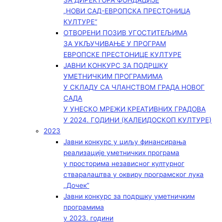
ЗА ДИРЕКТОРА ФОНДАЦИЈЕ
„НОВИ САД-ЕВРОПСКА ПРЕСТОНИЦА
КУЛТУРЕ“
ОТВОРЕНИ ПОЗИВ УГОСТИТЕЉИМА
ЗА УКЉУЧИВАЊЕ У ПРОГРАМ
ЕВРОПСКЕ ПРЕСТОНИЦЕ КУЛТУРЕ
ЈАВНИ КОНКУРС ЗА ПОДРШКУ
УМЕТНИЧКИМ ПРОГРАМИМА
У СКЛАДУ СА ЧЛАНСТВОМ ГРАДА НОВОГ
САДА
У УНЕСКО МРЕЖИ КРЕАТИВНИХ ГРАДОВА
У 2024. ГОДИНИ (КАЛЕИДОСКОП КУЛТУРЕ)
2023
Јавни конкурс у циљу финансирања
реализације уметничких програма
у просторима независног културног
стваралаштва у оквиру програмског лука
„Дочек”
Јавни конкурс за подршку уметничким
програмима
у 2023. години