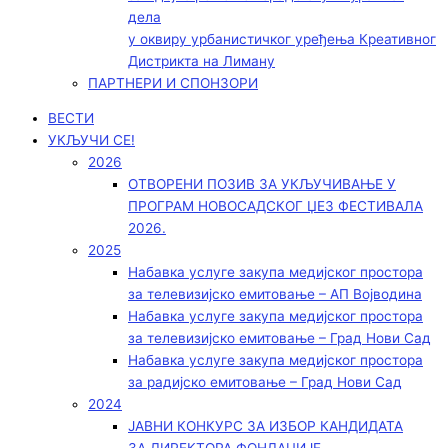
дела
у оквиру урбанистичког уређења Креативног
Дистрикта на Лиману
ПАРТНЕРИ И СПОНЗОРИ
ВЕСТИ
УКЉУЧИ СЕ!
2026
ОТВОРЕНИ ПОЗИВ ЗА УКЉУЧИВАЊЕ У
ПРОГРАМ НОВОСАДСКОГ ЏЕЗ ФЕСТИВАЛА
2026.
2025
Набавка услуге закупа медијског простора
за телевизијско емитовање – АП Војводинa
Набавка услуге закупа медијског простора
за телевизијско емитовање – Град Нови Сад
Набавка услуге закупа медијског простора
за радијско емитовање – Град Нови Сад
2024
ЈАВНИ КОНКУРС ЗА ИЗБОР КАНДИДАТА