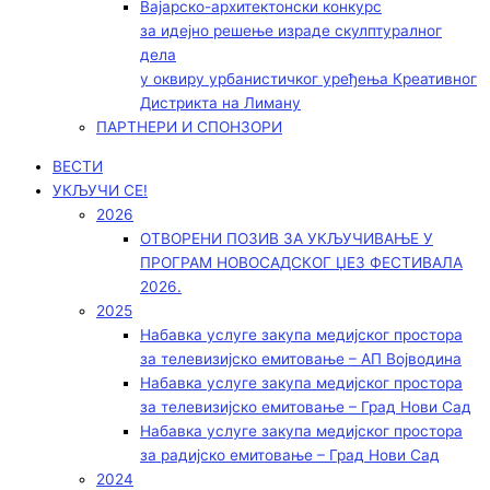
Вајарско-архитектонски конкурс
за идејно решење израде скулптуралног
дела
у оквиру урбанистичког уређења Креативног
Дистрикта на Лиману
ПАРТНЕРИ И СПОНЗОРИ
ВЕСТИ
УКЉУЧИ СЕ!
2026
ОТВОРЕНИ ПОЗИВ ЗА УКЉУЧИВАЊЕ У
ПРОГРАМ НОВОСАДСКОГ ЏЕЗ ФЕСТИВАЛА
2026.
2025
Набавка услуге закупа медијског простора
за телевизијско емитовање – АП Војводинa
Набавка услуге закупа медијског простора
за телевизијско емитовање – Град Нови Сад
Набавка услуге закупа медијског простора
за радијско емитовање – Град Нови Сад
2024