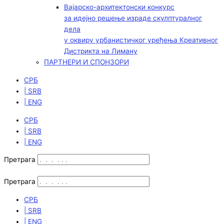
Вајарско-архитектонски конкурс
за идејно решење израде скулптуралног
дела
у оквиру урбанистичког уређења Креативног
Дистрикта на Лиману
ПАРТНЕРИ И СПОНЗОРИ
СРБ
| SRB
| ENG
СРБ
| SRB
| ENG
Претрага
Претрага
СРБ
| SRB
| ENG