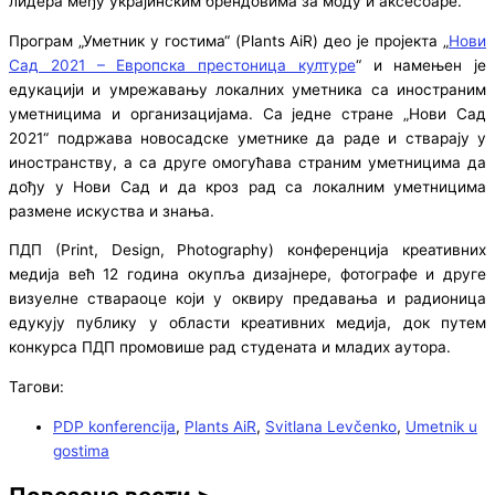
лидера међу украјинским брендовима за моду и аксесоаре.
Програм „Уметник у гостима“ (Plants AiR) део је пројекта „
Нови
Сад 2021 – Европска престоница културе
“ и намењен је
едукацији и умрежавању локалних уметника са иностраним
уметницима и организацијама. Са једне стране „Нови Сад
2021“ подржава новосадске уметнике да раде и стварају у
иностранству, а са друге омогућава страним уметницима да
дођу у Нови Сад и да кроз рад са локалним уметницима
размене искуства и знања.
ПДП (Print, Design, Photography) конференција креативних
медија већ 12 година окупља дизајнере, фотографе и друге
визуелне ствараоце који у оквиру предавања и радионица
едукују публику у области креативних медија, док путем
конкурса ПДП промовише рад студената и младих аутора.
Тагови:
PDP konferencija
,
Plants AiR
,
Svitlana Levčenko
,
Umetnik u
gostima