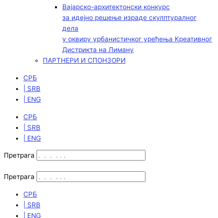
Вајарско-архитектонски конкурс
за идејно решење израде скулптуралног
дела
у оквиру урбанистичког уређења Креативног
Дистрикта на Лиману
ПАРТНЕРИ И СПОНЗОРИ
СРБ
| SRB
| ENG
СРБ
| SRB
| ENG
Претрага
Претрага
СРБ
| SRB
| ENG