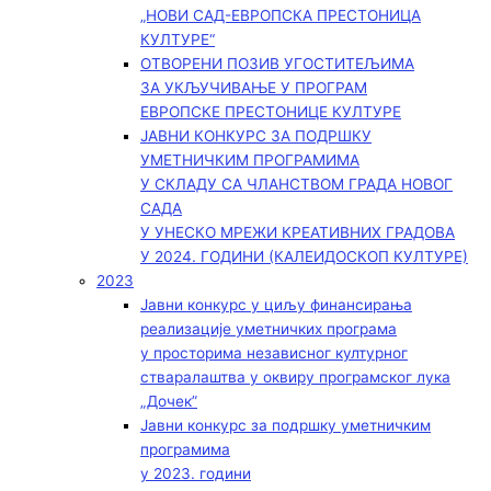
„НОВИ САД-ЕВРОПСКА ПРЕСТОНИЦА
КУЛТУРЕ“
ОТВОРЕНИ ПОЗИВ УГОСТИТЕЉИМА
ЗА УКЉУЧИВАЊЕ У ПРОГРАМ
ЕВРОПСКЕ ПРЕСТОНИЦЕ КУЛТУРЕ
ЈАВНИ КОНКУРС ЗА ПОДРШКУ
УМЕТНИЧКИМ ПРОГРАМИМА
У СКЛАДУ СА ЧЛАНСТВОМ ГРАДА НОВОГ
САДА
У УНЕСКО МРЕЖИ КРЕАТИВНИХ ГРАДОВА
У 2024. ГОДИНИ (КАЛЕИДОСКОП КУЛТУРЕ)
2023
Јавни конкурс у циљу финансирања
реализације уметничких програма
у просторима независног културног
стваралаштва у оквиру програмског лука
„Дочек”
Јавни конкурс за подршку уметничким
програмима
у 2023. години