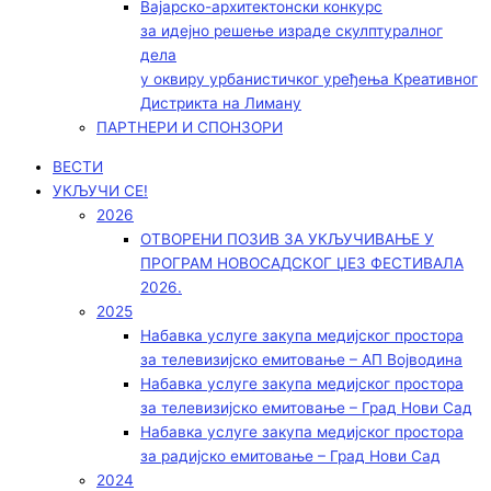
Вајарско-архитектонски конкурс
за идејно решење израде скулптуралног
дела
у оквиру урбанистичког уређења Креативног
Дистрикта на Лиману
ПАРТНЕРИ И СПОНЗОРИ
ВЕСТИ
УКЉУЧИ СЕ!
2026
ОТВОРЕНИ ПОЗИВ ЗА УКЉУЧИВАЊЕ У
ПРОГРАМ НОВОСАДСКОГ ЏЕЗ ФЕСТИВАЛА
2026.
2025
Набавка услуге закупа медијског простора
за телевизијско емитовање – АП Војводинa
Набавка услуге закупа медијског простора
за телевизијско емитовање – Град Нови Сад
Набавка услуге закупа медијског простора
за радијско емитовање – Град Нови Сад
2024