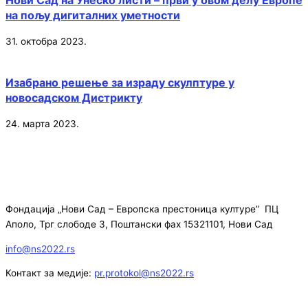
Нови Сад на Унеско листи – први у овом делу Европе
на пољу дигиталних уметности
31. октобра 2023.
Изабрано решење за израду скулптуре у
новосадском Дистрикту
24. марта 2023.
Фондација „Нови Сад – Европска престоница културе” ПЦ
Аполо, Трг слободе 3, Поштански фах 15321101, Нови Сад
info@ns2022.rs
Контакт за медије:
pr.protokol@ns2022.rs