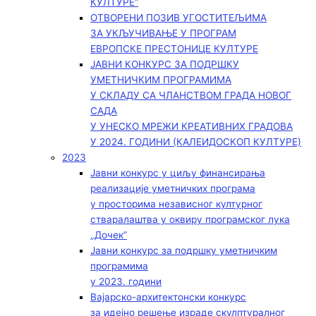
КУЛТУРЕ“
ОТВОРЕНИ ПОЗИВ УГОСТИТЕЉИМА
ЗА УКЉУЧИВАЊЕ У ПРОГРАМ
ЕВРОПСКЕ ПРЕСТОНИЦЕ КУЛТУРЕ
ЈАВНИ КОНКУРС ЗА ПОДРШКУ
УМЕТНИЧКИМ ПРОГРАМИМА
У СКЛАДУ СА ЧЛАНСТВОМ ГРАДА НОВОГ
САДА
У УНЕСКО МРЕЖИ КРЕАТИВНИХ ГРАДОВА
У 2024. ГОДИНИ (КАЛЕИДОСКОП КУЛТУРЕ)
2023
Јавни конкурс у циљу финансирања
реализације уметничких програма
у просторима независног културног
стваралаштва у оквиру програмског лука
„Дочек”
Јавни конкурс за подршку уметничким
програмима
у 2023. години
Вајарско-архитектонски конкурс
за идејно решење израде скулптуралног