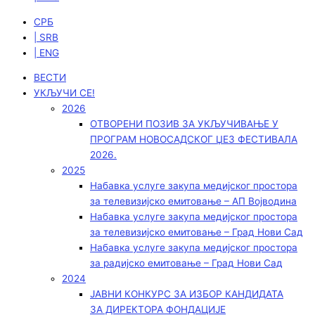
СРБ
| SRB
| ENG
ВЕСТИ
УКЉУЧИ СЕ!
2026
ОТВОРЕНИ ПОЗИВ ЗА УКЉУЧИВАЊЕ У
ПРОГРАМ НОВОСАДСКОГ ЏЕЗ ФЕСТИВАЛА
2026.
2025
Набавка услуге закупа медијског простора
за телевизијско емитовање – АП Војводинa
Набавка услуге закупа медијског простора
за телевизијско емитовање – Град Нови Сад
Набавка услуге закупа медијског простора
за радијско емитовање – Град Нови Сад
2024
ЈАВНИ КОНКУРС ЗА ИЗБОР КАНДИДАТА
ЗА ДИРЕКТОРА ФОНДАЦИЈЕ