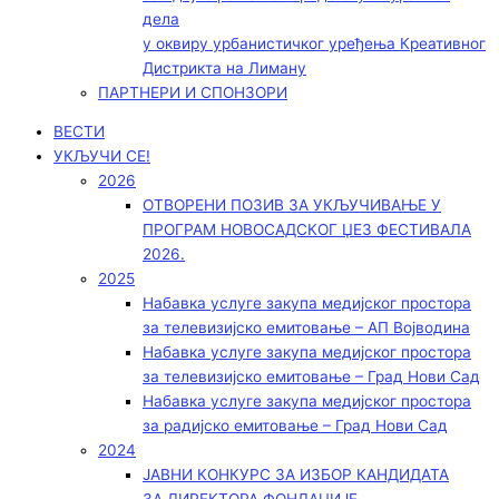
дела
у оквиру урбанистичког уређења Креативног
Дистрикта на Лиману
ПАРТНЕРИ И СПОНЗОРИ
ВЕСТИ
УКЉУЧИ СЕ!
2026
ОТВОРЕНИ ПОЗИВ ЗА УКЉУЧИВАЊЕ У
ПРОГРАМ НОВОСАДСКОГ ЏЕЗ ФЕСТИВАЛА
2026.
2025
Набавка услуге закупа медијског простора
за телевизијско емитовање – АП Војводинa
Набавка услуге закупа медијског простора
за телевизијско емитовање – Град Нови Сад
Набавка услуге закупа медијског простора
за радијско емитовање – Град Нови Сад
2024
ЈАВНИ КОНКУРС ЗА ИЗБОР КАНДИДАТА