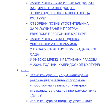
ЈАВНИ КОНКУРС ЗА ИЗБОР КАНДИДАТА
ЗА ДИРЕКТОРА ФОНДАЦИЈЕ
„НОВИ САД-ЕВРОПСКА ПРЕСТОНИЦА
КУЛТУРЕ“
ОТВОРЕНИ ПОЗИВ УГОСТИТЕЉИМА
ЗА УКЉУЧИВАЊЕ У ПРОГРАМ
ЕВРОПСКЕ ПРЕСТОНИЦЕ КУЛТУРЕ
ЈАВНИ КОНКУРС ЗА ПОДРШКУ
УМЕТНИЧКИМ ПРОГРАМИМА
У СКЛАДУ СА ЧЛАНСТВОМ ГРАДА НОВОГ
САДА
У УНЕСКО МРЕЖИ КРЕАТИВНИХ ГРАДОВА
У 2024. ГОДИНИ (КАЛЕИДОСКОП КУЛТУРЕ)
2023
Јавни конкурс у циљу финансирања
реализације уметничких програма
у просторима независног културног
стваралаштва у оквиру програмског лука
„Дочек”
Јавни конкурс за подршку уметничким