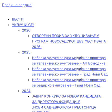
Пређи на садржај
ВЕСТИ
УКЉУЧИ СЕ!
2026
ОТВОРЕНИ ПОЗИВ ЗА УКЉУЧИВАЊЕ У
ПРОГРАМ НОВОСАДСКОГ ЏЕЗ ФЕСТИВАЛА
2026.
2025
Набавка услуге закупа медијског простора
за телевизијско емитовање – АП Војводинa
Набавка услуге закупа медијског простора
за телевизијско емитовање – Град Нови Сад
Набавка услуге закупа медијског простора
за радијско емитовање – Град Нови Сад
2024
ЈАВНИ КОНКУРС ЗА ИЗБОР КАНДИДАТА
ЗА ДИРЕКТОРА ФОНДАЦИЈЕ
„НОВИ САД-ЕВРОПСКА ПРЕСТОНИЦА