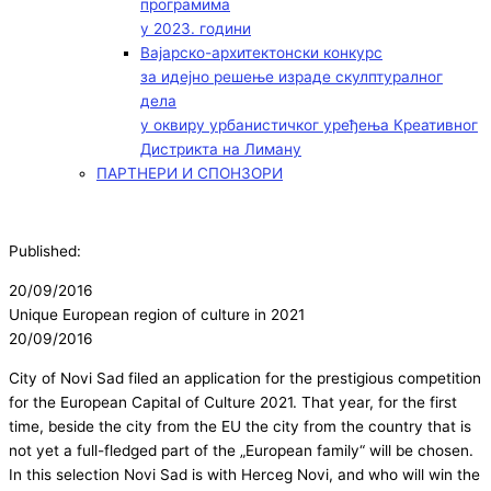
програмима
у 2023. години
Вајарско-архитектонски конкурс
за идејно решење израде скулптуралног
дела
у оквиру урбанистичког уређења Креативног
Дистрикта на Лиману
ПАРТНЕРИ И СПОНЗОРИ
Published:
20/09/2016
Unique European region of culture in 2021
20/09/2016
City of Novi Sad filed an application for the prestigious competition
for the European Capital of Culture 2021. That year, for the first
time, beside the city from the EU the city from the country that is
not yet a full-fledged part of the „European family“ will be chosen.
In this selection Novi Sad is with Herceg Novi, and who will win the