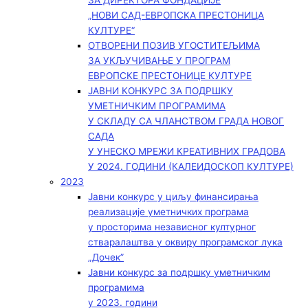
ЗА ДИРЕКТОРА ФОНДАЦИЈЕ
„НОВИ САД-ЕВРОПСКА ПРЕСТОНИЦА
КУЛТУРЕ“
ОТВОРЕНИ ПОЗИВ УГОСТИТЕЉИМА
ЗА УКЉУЧИВАЊЕ У ПРОГРАМ
ЕВРОПСКЕ ПРЕСТОНИЦЕ КУЛТУРЕ
ЈАВНИ КОНКУРС ЗА ПОДРШКУ
УМЕТНИЧКИМ ПРОГРАМИМА
У СКЛАДУ СА ЧЛАНСТВОМ ГРАДА НОВОГ
САДА
У УНЕСКО МРЕЖИ КРЕАТИВНИХ ГРАДОВА
У 2024. ГОДИНИ (КАЛЕИДОСКОП КУЛТУРЕ)
2023
Јавни конкурс у циљу финансирања
реализације уметничких програма
у просторима независног културног
стваралаштва у оквиру програмског лука
„Дочек”
Јавни конкурс за подршку уметничким
програмима
у 2023. години